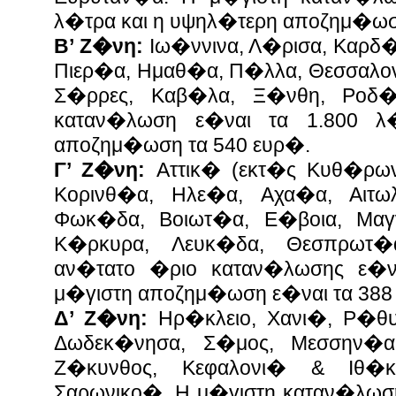
λ�τρα και η υψηλ�τερη αποζημ�ωσ
Β’ Ζ�νη:
Ιω�ννινα, Λ�ρισα, Καρδ
Πιερ�α, Ημαθ�α, Π�λλα, Θεσσαλον
Σ�ρρες, Καβ�λα, Ξ�νθη, Ροδ�
καταν�λωση ε�ναι τα 1.800 λ
αποζημ�ωση τα 540 ευρ�.
Γ’ Ζ�νη:
Αττικ� (εκτ�ς Κυθ�ρων
Κορινθ�α, Ηλε�α, Αχα�α, Αιτωλ
Φωκ�δα, Βοιωτ�α, Ε�βοια, Μαγ
Κ�ρκυρα, Λευκ�δα, Θεσπρωτ�
αν�τατο �ριο καταν�λωσης ε�ν
μ�γιστη αποζημ�ωση ε�ναι τα 388
Δ’ Ζ�νη:
Ηρ�κλειο, Χανι�, Ρ�θυ
Δωδεκ�νησα, Σ�μος, Μεσσην�α
Ζ�κυνθος, Κεφαλονι� & Ιθ�
Σαρωνικο�. Η μ�γιστη καταν�λωση