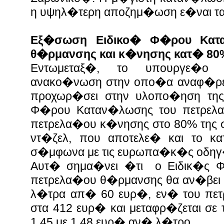
η υψηλ�τερη αποζημ�ωση ε�ναι τα
Εξ�σωση Ειδικο� Φ�ρου Κατ
θ�ρμανσης και κ�νησης κατ� 80
Εντωμεταξ�, το υπουργε�ο 
ανακο�νωση στην οπο�α αναφ�ρε
προχωρ�σει στην υλοπο�ηση της
Φ�ρου Καταν�λωσης του πετρελα
πετρελα�ου κ�νησης στο 80% της 
ντ�ζελ, που αποτελε� και το κ
σ�μφωνα με τις ευρωπα�κ�ς οδηγ
Αυτ� σημα�νει �τι ο Ειδικ�ς 
πετρελα�ου θ�ρμανσης θα αν�βει 
λ�τρα απ� 60 ευρ�, εν� του πε
στα 412 ευρ� και μεταφρ�ζεται σε
1,45 με 1,48 ευρ� αν� λ�τρο.