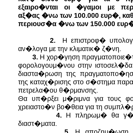
εξαιρο�νται οι �γαμοι με περ
αξ�ας �νω των 100.000 ευρ�, καθ�
περιουσ�α �νω των 150.000 ευρ
2.
Η επιστροφ� υπολογ�
αν�λογα με την κλ
ιματικ� ζ�νη.
3.
Η χορ�γηση πραγματοποιε�τ
φορολογουμ�νου στην ιστοσελ�δα
διαστα�ρωση της πραγματοπο�η
της καταχ�ρισης στο σ�στημα παρ
πετρελα�ου θ�ρμανσης.
Θα υπ�ρξει μ�ριμνα για τους φ
χρειαστο�ν βο�θεια για τη συμπλ�
4.
Η πληρωμ� θα γ�ν
διαστ�ματα.
5.
Η αποζημ�ωση 