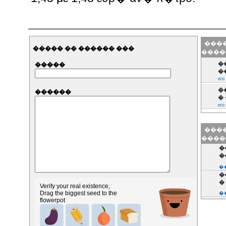
����
����� �� ������ ���
����
�
�����
�
eco 
�
������
�
eco 
����
����
�
�
�
�
�
Verify your real existence,
Drag the biggest seed to the
�
flowerpot
�
�
�