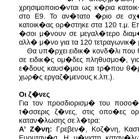
χρησιμοποιο�νται ως κ�ρια κατοι
στο Ε9. Το αν�τατο �ριο σε σχ
κατοικ�ας ορ�στηκε στα 120 τ.μ. 
�σοι μ�νουν σε μεγαλ�τερο διαμ
αλλ� μ�νο για τα 120 τετραγωνικ�
Θα υπ�ρχει ειδικ� κονδ�λι που
σε ειδικ�ς ομ�δες πληθυσμο�, γι
ε�δους καυσ�μου και τρ�που θ�ρμ
χωρ�ς εργαζ�μενους κ.λπ.).
Οι ζ�νες
Για τον προσδιορισμ� του ποσο
τ�σσερις ζ�νες, στις οπο�ες ο
καταν�λωσης σε λ�τρα:
Α’ Ζ�νη:
Γρεβεν�, Κοζ�νη, Κασ
Ευρυταν�α. Η μ�γιστη καταν�λω