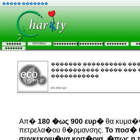
����� �������
EDITORIAL
������
����������
����������
��������
�
�������
������� ���������� ���
����������� ����� ��� 
�����������
eco news.gr /
Απ�
180 �ως 900 ευρ�
θα κυμα�ν
πετρελα�ου θ�ρμανσης.
Το ποσ� 
συγκεκριμ�να κριτ�ρια, �πως η π