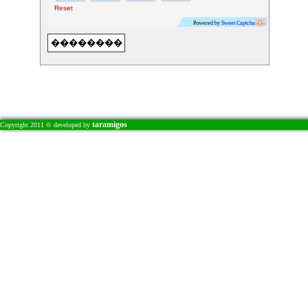
�
Reset
�
�
Powered by
Sweet Captcha
�
�
taramigos
Copyright 2011 © developed by