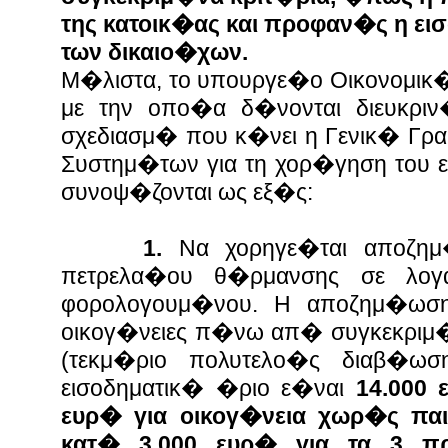
της κατοικ�ας και προφαν�ς η ε
των δικαιο�χων.
Μ�λιστα, το υπουργε�ο Οικονομι
με την οπο�α δ�νονται διευκριν
σχεδιασμ� που κ�νει η Γενικ� Γρ
Συστημ�των για τη χορ�γηση του ε
συνοψ�ζονται ως εξ�ς:
1.
Να χορηγε�ται αποζη
πετρελα�ου θ�ρμανσης σε λογ
φορολογουμ�νου. Η αποζημ�ωση
οικογ�νειες π�νω απ� συγκεκρι
(τεκμ�ριο πολυτελο�ς διαβ�ωσ
εισοδηματικ� �ριο ε�ναι
14.000 
ευρ� για οικογ�νεια χωρ�ς παι
κατ� 3.000 ευρ� για τα 3 π