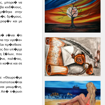
ς, μπορε� να
ει κινδ�νους,
ρ�θηκε στην
νο�ς δρ�μους,
τροφ�ν και με
κ� ε�ναι �τι
ια την υγε�α»
Και πρ�σθεσε:
ος δεν υπ�ρχε
η ξ�λων, που
νε, παλ�τες,
 κα�νε και σε
βα: «Θεωρο�με
πιστοποιε�ται
ναι μειωμ�νη,
. Απ� π�ρυσι