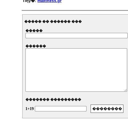
Πηγ�:
makthess.gr
����� �� ������ ���
�����
������
������� ���������
1+19