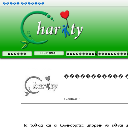
����� �������
EDITORIAL
������
����������
���������
����������� 
e-Charity.gr /
Τα τζ�κια και οι ξυλ�σομπες μπορε� να ε�ναι