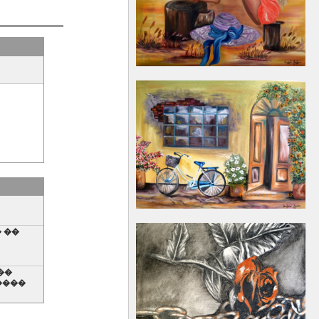
� ��
��
����
��