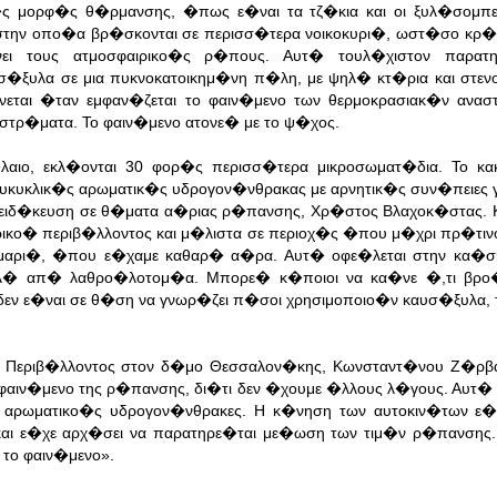
ς μορφ�ς θ�ρμανσης, �πως ε�ναι τα τζ�κια και οι ξυλ�σομπε
στην οπο�α βρ�σκονται σε περισσ�τερα νοικοκυρι�, ωστ�σο κρ�β
 τους ατμοσφαιρικο�ς ρ�πους. Αυτ� τουλ�χιστον παρατη
υσ�ξυλα σε μια πυκνοκατοικημ�νη π�λη, με ψηλ� κτ�ρια και στε
νεται �ταν εμφαν�ζεται το φαιν�μενο των θερμοκρασιακ�ν ανασ
στρ�ματα. Το φαιν�μενο ατονε� με το ψ�χος.
αιο, εκλ�ονται 30 φορ�ς περισσ�τερα μικροσωματ�δια. Το κα
υκυκλικ�ς αρωματικ�ς υδρογον�νθρακας με αρνητικ�ς συν�πειες γ
ε ειδ�κευση σε θ�ματα α�ριας ρ�πανσης, Χρ�στος Βλαχοκ�στας.
ρικο� περιβ�λλοντος και μ�λιστα σε περιοχ�ς �που μ�χρι πρ�τιν
μαρι�, �που ε�χαμε καθαρ� α�ρα. Αυτ� οφε�λεται στην κα�σ
λ� απ� λαθρο�λοτομ�α. Μπορε� κ�ποιοι να κα�νε �,τι βρο�
ν ε�ναι σε θ�ση να γνωρ�ζει π�σοι χρησιμοποιο�ν καυσ�ξυλα, τι
ου Περιβ�λλοντος στον δ�μο Θεσσαλον�κης, Κωνσταντ�νου Ζ�ρ
αιν�μενο της ρ�πανσης, δι�τι δεν �χουμε �λλους λ�γους. Αυτ� 
 αρωματικο�ς υδρογον�νθρακες. Η κ�νηση των αυτοκιν�των ε�
αι ε�χε αρχ�σει να παρατηρε�ται με�ωση των τιμ�ν ρ�πανσης
το φαιν�μενο».