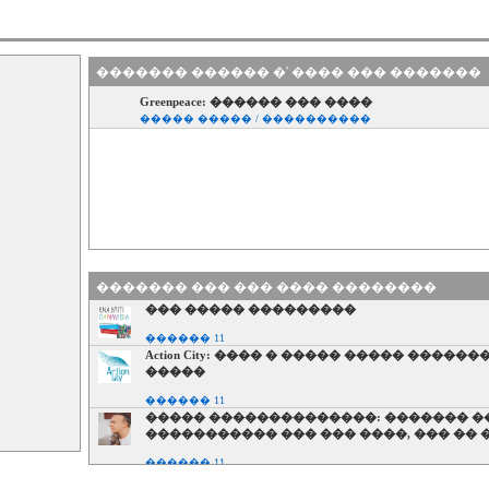
������� ������ �' ���� ��� �������
Greenpeace: ������ ��� ����
����� ����� / ����������
������� ��� ��� ���� ��������
��� ����� ���������
������ 11
Action City: ���� � ����� ����� ������
�����
������ 11
����� ��������������: ������� �
����������� ��� ��� ����, ��� �� 
������ 11
��� ������� ������ ��� ��������