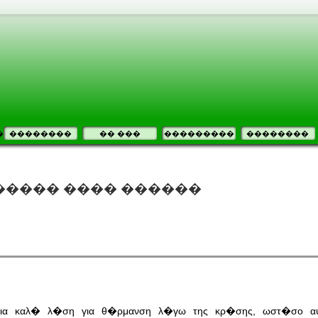
�
��������
�� ���
���������
��������
����� ���� ������
 μια καλ� λ�ση για θ�ρμανση λ�γω της κρ�σης, ωστ�σο α