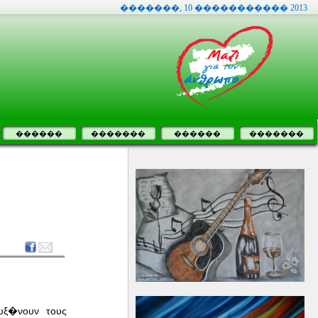
�������, 10 ����������� 2013
������
�������
������
�������
υξ�νουν τους