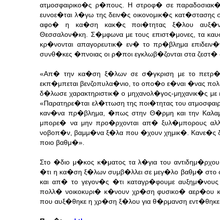
ατμοσφαιρικο�ς ρ�πους. Η στροφ� σε παραδοσιακ�
ευνοε�ται λ�γω της δειν�ς οικονομικ�ς κατ�στασης 
αφο� η κα�ση κακ�ς ποι�τητας ξ�λου αυξ�νει
Θεσσαλον�κη.
Σ�μφωνα με τους επιστ�μονες, τα κα
κρ�νονται απαγορευτικ� εν� το πρ�βλημα επιδειν�
συνθ�κες �πνοιας οι ρ�ποι εγκλωβ�ζονται στα ζεστ� 
«Απ� την κα�ση ξ�λων σε σ�γκριση με το πετρ�λ
εκπ�μπεται βενζοπυλα�νιο, το οπο�ο ε�ναι �νας πολ
δ�λωσε χαρακτηριστικ� ο μηχανολ�γος-μηχανικ�ς μ
«Παρατηρε�ται ελ�ττωση της ποι�τητας του ατμοσφαι
καν�να πρ�βλημα, �πως στην Θ�ρμη και την Καλα
μπορε� να μην προ�ρχονται απ� ξυλ�μπορους αλ
νοβοπ�ν, βαμμ�να ξ�λα που �χουν χημικ�. Κανε�ς δε
ποιο βαθμ�».
Στο �διο μ�κος κ�ματος τα λ�για του αντιδημ�ρχ
�τι η κα�ση ξ�λων συμβ�λλει σε μεγ�λο βαθμ� στο φ
και απ� το γεγον�ς �τι καταγρ�φουμε αυξημ�νους
πολλ� νοικοκυρι� κ�νουν χρ�ση φυσικο� αερ�ου κ
που αυξ�θηκε η χρ�ση ξ�λου για θ�ρμανση εντ�θηκε 