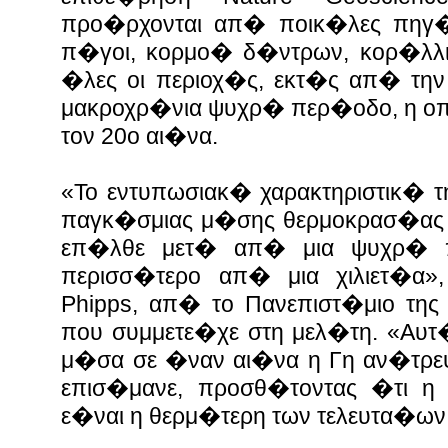
προ�ρχονται απ� ποικ�λες πηγ
π�γοι, κορμο� δ�ντρων, κορ�λλια
�λες οι περιοχ�ς, εκτ�ς απ� την
μακροχρ�νια ψυχρ� περ�οδο, η 
τον 20ο αι�να.
«Το εντυπωσιακ� χαρακτηριστικ� τ
παγκ�σμιας μ�σης θερμοκρασ�ας τ
επ�λθε μετ� απ� μια ψυχρ� 
περισσ�τερο απ� μια χιλιετ�α»
Phipps, απ� το Πανεπιστ�μιο τη
που συμμετε�χε στη μελ�τη.
«Αυτ�
μ�σα σε �ναν αι�να η Γη αν�τρεψ
επισ�μανε, προσθ�τοντας �τι η
ε�ναι η θερμ�τερη των τελευτα�ων 