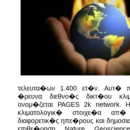
τελευτα�ων 1.400 ετ�ν. Αυτ� 
�ρευνα διεθνο�ς δικτ�ου κλ
ονομ�ζεται PAGES 2k network.
Η 
κλιματολογικ� στοιχε�α απ
διαφορετικ�ς ηπε�ρους και δημοσι
επιθε�ρηση Nature Geoscience