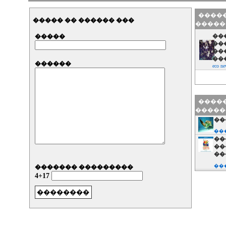
�����
����� �� ������ ���
�����
�����
��
��
��
��
������
eco ne
�����
�����
��
���
��
��
��
���
������� ���������
��
4+17
��
��
���
��
��
��