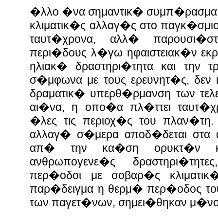
�λλο �να σημαντικ� συμπ�ρασμα τ
κλιματικ�ς αλλαγ�ς στο παγκ�σμι
ταυτ�χρονα, αλλ� παρουσι�στ
περι�δους λ�γω ηφαιστειακ�ν εκρ
ηλιακ� δραστηρι�τητα και την τρ
σ�μφωνα με τους ερευνητ�ς, δεν ι
δραματικ� υπερθ�ρμανση των τελ
αι�να, η οπο�α πλ�ττει ταυτ�χ
�λες τις περιοχ�ς του πλαν�τη.
αλλαγ� σ�μερα αποδ�δεται στα 
απ� την κα�ση ορυκτ�ν κ
ανθρωπογενε�ς δραστηρι�τητ
περ�οδοι με σοβαρ�ς κλιματικ
παρ�δειγμα η θερμ� περ�οδος τ
των παγετ�νων, σημει�θηκαν μ�νο