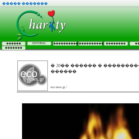
����� �������
EDITORIAL
������
����������
����������
��������
�
�������
� 20�� ������ � ��������
������
eco news.gr /