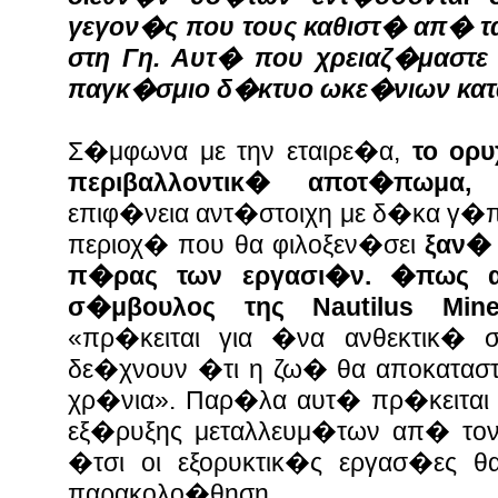
γεγον�ς που τους καθιστ� απ� 
στη Γη. Αυτ� που χρειαζ�μαστε
παγκ�σμιο δ�κτυο ωκε�νιων κα
Σ�μφωνα με την εταιρε�α,
το ορ
περιβαλλοντικ� αποτ�πωμα,
κ
επιφ�νεια αντ�στοιχη με δ�κα γ�
περιοχ� που θα φιλοξεν�σει
ξαν�
π�ρας των εργασι�ν.
�πως α
σ�μβουλος της Nautilus Min
«πρ�κειται για �να ανθεκτικ� 
δε�χνουν �τι η ζω� θα αποκατασ
χρ�νια».
Παρ�λα αυτ� πρ�κειται 
εξ�ρυξης μεταλλευμ�των απ� το
�τσι οι εξορυκτικ�ς εργασ�ες 
παρακολο�θηση.