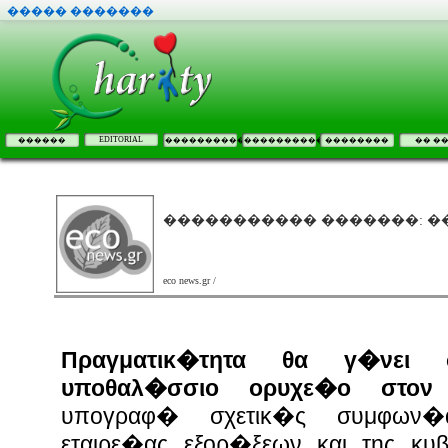
����� �������
EDITORIAL
������
����������
����������
��������
�� �
����������� �������: ��
eco news.gr /
Πραγματικ�τητα θα γ�νει
υποθαλ�σσιο ορυχε�ο στον 
υπογραφ� σχετικ�ς συμφων�
εταιρε�ας εξορ�ξεων και της κ