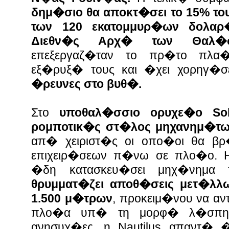
δημ�σιο θα αποκτ�σει το 15% το
των 120 εκατομμυρ�ων δολαρ
Διεθν�ς Αρχ� των Θαλ�σ
επεξεργαζ�ταν το πρ�το πλα
εξ�ρυξ� τους και �χει χορηγ�
�ρευνες στο βυθ�.
Στο
υποθαλ�σσιο ορυχε�ο Sol
ρομποτικ�ς στ�λος μηχανημ�τ
απ� χειριστ�ς οι οπο�οι θα βρ
επιχειρ�σεων π�νω σε πλο�ο. Η N
�δη κατασκευ�σει μηχ�νημ
θρυμματ�ζει αποθ�σεις μετ�λλ
1.500 μ�τρων
, προκειμ�νου να αν
πλο�α υπ� τη μορφ� λ�σπης. 
ανησυχ�ες, η Nautilus απαντ� 