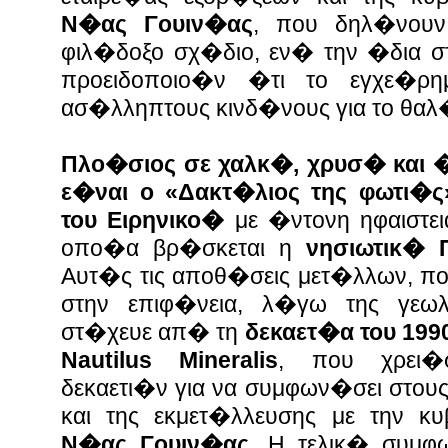
Ν�ας Γουιν�ας
, που δηλ�νουν
φιλ�δοξο σχ�διο, εν� την �δια σ
προειδοποιο�ν �τι το εγχε�ρ
ασ�λληπτους κινδ�νους για το θαλ
Πλο�σιος σε χαλκ�, χρυσ� και 
ε�ναι ο «Δακτ�λιος της φωτι�ς
του Ειρηνικο�
με �ντονη ηφαιστε
οπο�α βρ�σκεται η
νησιωτικ�
Αυτ�ς τις αποθ�σεις μετ�λλων, π
στην επιφ�νεια, λ�γω της γεωλ
στ�χευε απ� τη
δεκαετ�α του 199
Nautilus Mineralis
, που χρει�σ
δεκαετι�ν για να συμφων�σει στου
και της εκμετ�λλευσης με την κ
Ν�ας Γουιν�ας.
Η τελικ� συμφω