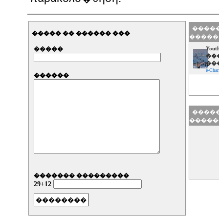
�����
����� �� ������ ���
�����
�����
You
��
��
e-Char
������
�����
�����
������� ���������
29+12