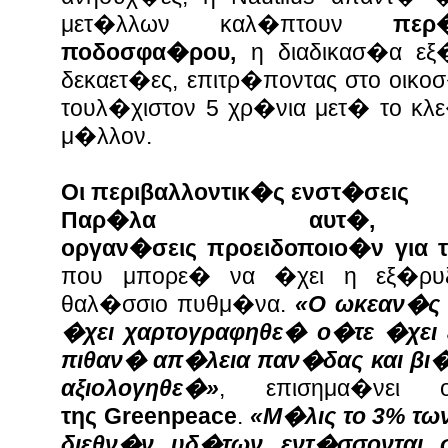
μετ�λλων καλ�πτουν
πε
ποδοσφα�ρου,
η διαδικασ�α εξ�
δεκαετ�ες, επιτρ�ποντας στο οικο
τουλ�χιστον 5 χρ�νια μετ� το κλ
μ�λλον.
Οι περιβαλλοντικ�ς ενστ�σεις
Παρ�λα αυτ�, περ
οργαν�σεις προειδοποιο�ν για τ
που μπορε� να �χει η εξ�ρυξ
θαλ�σσιο πυθμ�να.
«
Ο ωκεαν�ς 
�χει χαρτογραφηθε� ο�τε �χει 
πιθαν� απ�λεια παν�δας και βι
αξιολογηθε�»
, επισημα�νε
της Greenpeace
.
«
Μ�λις το 3% τω
διεθν�ν υδ�των εντ�σσονται 