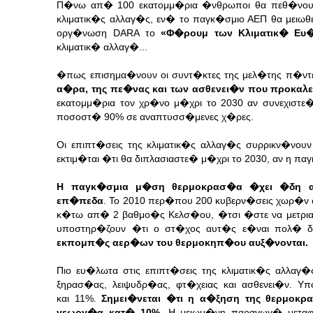
Π�νω απ� 100 εκατομμ�ρια �νθρωποι θα πεθ�νουν 
κλιματικ�ς αλλαγ�ς, εν� το παγκ�σμιο ΑΕΠ θα μειω
οργ�νωση DARA το
«Φ�ρουμ των Κλιματικ� Ε
κλιματικ� αλλαγ�...
�πως επισημα�νουν οι συντ�κτες της μελ�της π�ν
α�ρα, της πε�νας και των ασθενει�ν που προκαλ
εκατομμ�ρια τον χρ�νο μ�χρι το 2030 αν συνεχιστ
ποσοστ� 90% σε αναπτυσσ�μενες χ�ρες.
Οι επιπτ�σεις της κλιματικ�ς αλλαγ�ς συρρικν�νο
εκτιμ�ται �τι θα διπλασιαστε� μ�χρι το 2030, αν η π
Η παγκ�σμια μ�ση θερμοκρασ�α �χει �δη α
επ�πεδα
.
Το 2010 περ�που 200 κυβερν�σεις χωρ�ν
κ�τω απ� 2 βαθμο�ς Κελσ�ου, �τσι �στε να μετριασ
υποστηρ�ζουν �τι ο στ�χος αυτ�ς ε�ναι πολ� δ
εκπομπ�ς αερ�ων του θερμοκηπ�ου αυξ�νονται.
Πιο ευ�λωτα στις επιπτ�σεις της κλιματικ�ς αλλα
ξηρασ�ας, λειψυδρ�ας, φτ�χειας και ασθενει�ν. Υ
και 11%.
Σημει�νεται �τι η α�ξηση της θερμο
γεωργ�α κατ� 10%.
Η μειωμ�νη παραγωγ� μεταφ