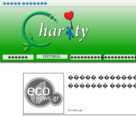
����� �������
EDITORIAL
������
����������
���������
����� ������
������� ����� 
eco news.gr /