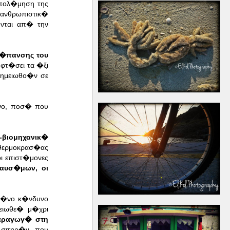
πολ�μηση της
ανθρωπιστικ�
νται απ� την
ρ�πανσης του
φτ�σει τα �ξι
σημειωθο�ν σε
�νο, ποσ� που
βιομηχανικ�
 θερμοκρασ�ας
ι επιστ�μονες
αυσ�μων, οι
ημ�νο κ�νδυνο
μειωθε� μ�χρι
αραγωγ� στη
σιτηρ�ν, που