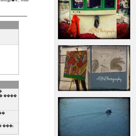
�
� ����
��
� ���;