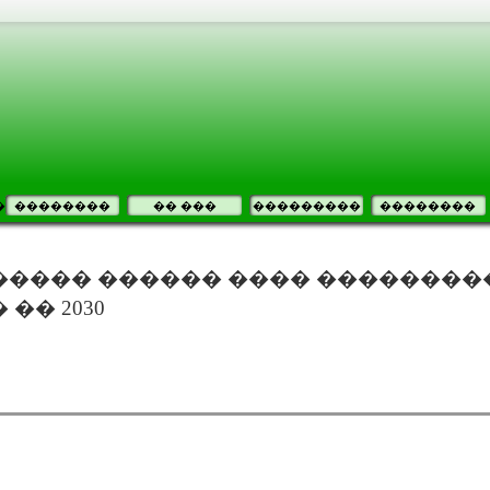
�
��������
�� ���
���������
��������
����� ������ ���� ��������
�� 2030