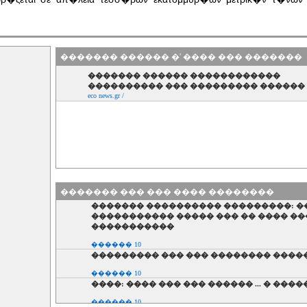
������� ������ �' ���� ��� �������
������� ������ ������������
���������� ��� ��������� ������
eco news.gr /
������� ��� ��� ���� ��������
������� ���������� ���������: �
����������� ����� ��� �� ���� ��
�����������
������ 10
��������� ��� ��� �������� ����
������ 10
����: ���� ��� ��� ������ ... � ����
������ 10