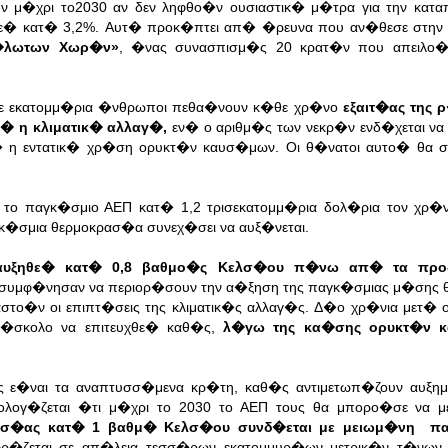
μ�χρι το2030 αν δεν ληφθο�ν ουσιαστικ� μ�τρα για την κατα
θε� κατ� 3,2%.
Αυτ� προκ�πτει απ� �ρευνα που αν�θεσε στην 
υ�λωτων Χωρ�ν»
, �νας συνασπισμ�ς 20 κρατ�ν που απειλο�
τε εκατομμ�ρια �νθρωποι πεθα�νουν κ�θε χρ�νο
εξαιτ�ας της 
ε� η κλιματικ� αλλαγ�,
εν� ο αριθμ�ς των νεκρ�ν ενδ�χεται να 
ε� η εντατικ� χρ�ση ορυκτ�ν καυσ�μων.
Οι θ�νατοι αυτο� θα 
υν το παγκ�σμιο ΑΕΠ κατ� 1,2 τρισεκατομμ�ρια δολ�ρια τον χρ
αγκ�σμια θερμοκρασ�α συνεχ�σει να αυξ�νεται.
υξηθε� κατ� 0,8 βαθμο�ς Κελσ�ου π�νω απ� τα προ-
 συμφ�νησαν να περιορ�σουν την α�ξηση της παγκ�σμιας μ�σης
το�ν οι επιπτ�σεις της κλιματικ�ς αλλαγ�ς.
Δ�ο χρ�νια μετ� ο
�σκολο να επιτευχθε� καθ�ς,
λ�γω της κα�σης ορυκτ�ν κ
γ�ς ε�ναι τα αναπτυσσ�μενα κρ�τη, καθ�ς αντιμετωπ�ζουν αυξ
πολογ�ζεται �τι μ�χρι το 2030 το ΑΕΠ τους θα μπορο�σε να 
κρασ�ας κατ� 1 βαθμ� Κελσ�ου συνδ�εται με μειωμ�νη π
ρ�ζεται σε απ�λεια τεσσ�ρων εκατομμυρ�ων μετρικ�ν τ�νων 