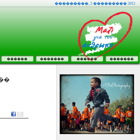
���������, 2 ��������� 2012
������
�������
������
�������
��