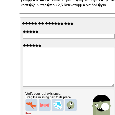
κοστ�ζουν περ�που 2,5 δισεκατομμ�ρια δολ�ρια.
����� �� ������ ���
�����
������
Verify your real existence,
Drag the missing part to its place
Reset