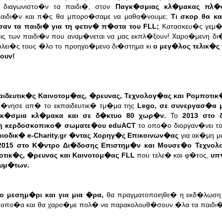
 διαγωνιστο�ν τα παιδι�, στον
Παγκ�σμιας κλ�μακας πλ�
 παιδι�ν και π�ς θα μπορο�σαμε να μαθα�νουμε;
Τι σκορ θα κ
ν τα παιδι� για τη φετιν� π�στα του FLL;
Κατασκευ�ς γεμ�
εις των παιδι�ν που αναμ�νεται να μας εκπλ�ξουν! Χαρο�μενη δι
υλει�ς τους �λο το προηγο�μενο δι�στημα κι
ο μεγ�λος τελικ�ς τ
ουν!
αιδευτικ�ς Καινοτομ�ας, �ρευνας, Τεχνολογ�ας και Ρομποτικ
εκ�νησε απ� το εκπαιδευτικ� τμ�μα της
Lego, σε συνεργασ�α 
κ�σμια κλ�μακα και σε δ�κτυο 80 χωρ�ν.
Το
2013 στο 
μη κερδοσκοπικο� σωματε�ου eduACT
το οπο�ο διοργαν�νει τ
ριοδικ� e-Charity.gr �ντας Χορηγ�ς Επικοινων�ας
για ακ�μη μ
2015 στο Κ�ντρο Δι�δοσης Επιστημ�ν και Μουσε�ο Τεχνολ
οτικ�ς, �ρευνας και Καινοτομ�ας FLL
που τελε� και φ�τος,
υπ
ευμ�των.
ο μεσημ�ρι και για μια �ρα,
θα πραγματοποιηθε� η εκδ�λωσ
ν οπο�α και θα χαρο�με πολ� να παρακολουθ�σουν �λα τα παιδι� 