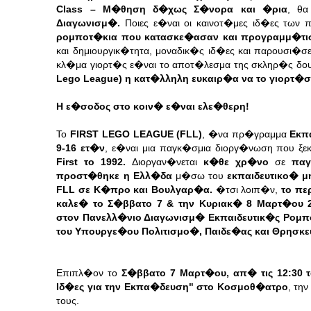
Class – Μ�θηση δ�χως Σ�νορα και �ρια
, θα
Διαγωνισμ�.
Ποιες ε�ναι οι καινοτ�μες ιδ�ες των
ρομποτ�κια που κατασκε�ασαν και προγραμμ�τισα
και δημιουργικ�τητα, μοναδικ�ς ιδ�ες και παρουσι�σ
κλ�μα γιορτ�ς ε�ναι το αποτ�λεσμα της σκληρ�ς δο
Lego League) η κατ�λληλη ευκαιρ�α να το γιορτ�σ
Η ε�σοδος στο κοιν� ε�ναι ελε�θερη!
Το
FIRST LEGO LEAGUE (FLL)
, �να πρ�γραμμα
Εκπ
9-16 ετ�ν
, ε�ναι μια παγκ�σμια διοργ�νωση που ξ
First το 1992.
Διοργαν�νεται
κ�θε χρ�νο
σε
παγ
προστ�θηκε η Ελλ�δα
μ�σω του
εκπαιδευτικο� 
FLL σε Κ�προ και Βουλγαρ�α.
�τσι λοιπ�ν,
το πε
καλε� το Σ�ββατο 7 & την Κυριακ� 8 Μαρτ�ου 
στον Πανελλ�νιο Διαγωνισμ� Εκπαιδευτικ�ς Ρομπ
του Υπουργε�ου Πολιτισμο�, Παιδε�ας και Θρησκ
Επιπλ�ον το
Σ�ββατο 7 Μαρτ�ου, απ� τις 12:30 τ
Ιδ�ες για την Εκπα�δευση" στο Κοσμοθ�ατρο
, τη
τους.