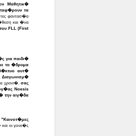
ον Μαθητικ�
αταφ�ρουν τα
τες φαντασ�α
�θεση και �να
ου FLL (First
�ς για παιδι�
με το �δρυμα
δ�κτυο αυτ�
ο
Διαγωνισμ�
ια χρονι�,
σας
ογ�ας Noesis
� την αιγ�δα
η
"Καινοτ�μες
και οι γονε�ς