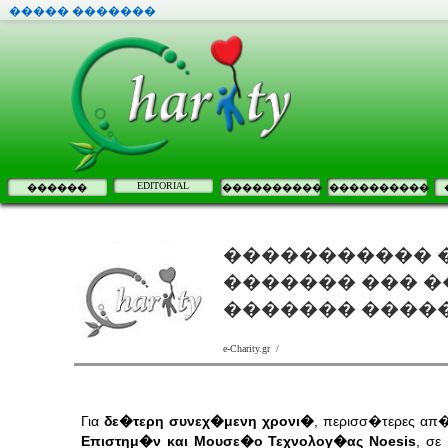
����� �������
EDITORIAL
������
����������
����������
����������� 
������� ��� ��
������� �������
e-Charity.gr /
Για
δε�τερη συνεχ�μενη χρονι�
, περισσ�τερες α
Επιστημ�ν και Μουσε�ο Τεχνολογ�ας Noesis
,
σε