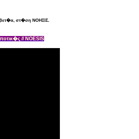
βετ�α, στ�ση ΝΟΗΣΙΣ.
μποτικ�ς // ΝΟESIS