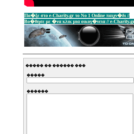
Πα�ξε στο e-Charity.gr το No 1 Online παιχν�δι //
Βο�θησε με �να κλικ μια οικογ�νεια // e-Charity
����� �� ������ ���
�����
������