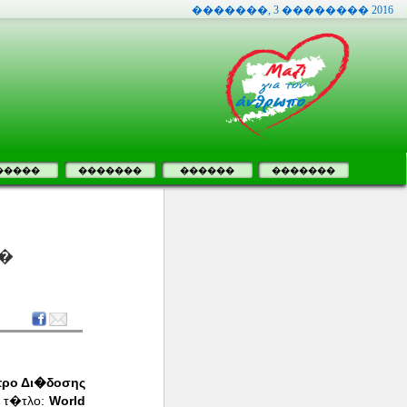
�������, 3 �������� 2016
�����
�������
������
�������
�
ρο Δι�δοσης
ν τ�τλο:
World