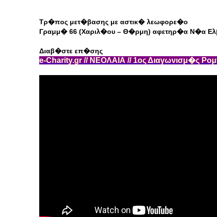
Τρ�πος μετ�βασης με αστικ� λεωφορε�ο
Γραμμ� 66 (Χαριλ�ου – Θ�ρμη) αφετηρ�α Ν�α Ελ
Διαβ�στε επ�σης
e-Charity.gr // ΝΕΟΛΑΙΑ // 1ος Διαγωνισμ�ς Ρο