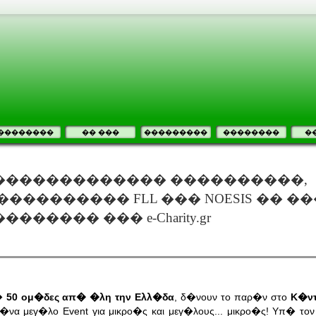
��������
�� ���
���������
��������
�
������������� ����������,
��������� FLL ��� NOESIS �� ��
����� ��� e-Charity.gr
π�
50 ομ�δες απ� �λη την Ελλ�δα
, δ�νουν το παρ�ν στο
Κ�ντ
 �να μεγ�λο Event για μικρο�ς και μεγ�λους... μικρο�ς! Υπ� το