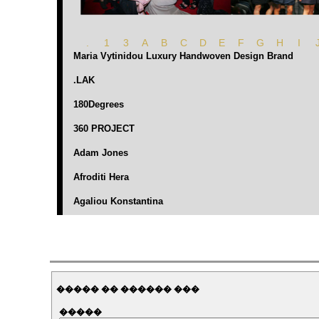
����� �� ������ ���
�����