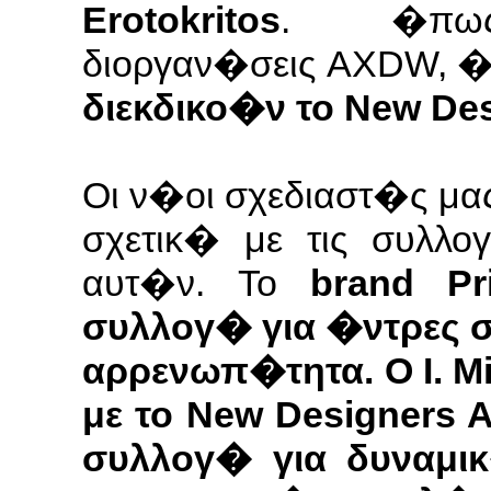
Ero­tokri­tos
. �πως
διοργαν�σεις AXDW, �τ
διεκδικο�ν το New Des
Οι ν�οι σχεδιαστ�ς μ
σχετικ� με τις συλλ
αυτ�ν. Το
brand Pr
συλλογ� για �ντρες 
αρρενωπ�τητα. Ο I. Mit
με το New Design­ers
συλλογ� για δυναμι