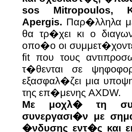
sos Mitropou­los, Kon
Apergis.
Παρ�λληλα με
θα τρ�χει κι ο διαγων
οπο�ο οι συμμετ�χοντε
fit που τους αντιπρο
τ�θενται σε ψηφοφο
εξασφαλ�ζει μια υποψη
της επ�μενης AXDW.
Με μοχλ� τη συ
συνεργασι�ν με σημ
�νδυσης εντ�ς και ε