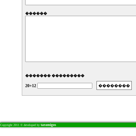
������
������� ���������
20+12
taramigos
Copyright 2011 © developed by