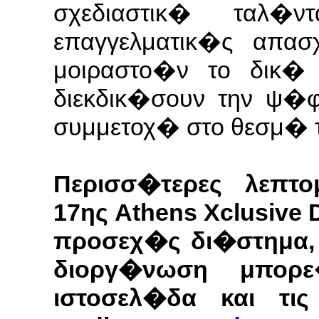
σχεδιαστικ� ταλ�
επαγγελματικ�ς απα
μοιραστο�ν το δικ�
διεκδικ�σουν την ψ�φ
συμμετοχ� στο θεσμ� τ
Περισσ�τερες λεπτ
17ης Athens Xclusive
προσεχ�ς δι�στημα,
διοργ�νωση μπορε
ιστοσελ�δα και τι