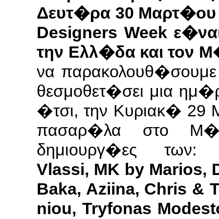
Δευτ�ρα 30 Μαρτ�ου 
Design­ers Week ε�ν
την Ελλ�δα και τον Μ
να παρακολουθ�σουμε
θεσμοθετ�σει μια ημ�ρ
�τσι, την Κυριακ� 29
πασαρ�λα στο Μ�γ
δημιουργ�ες των
Vlassi, MK by Mar­ios, 
Baka, Azi­ina, Chris & T
niou, Try­fonas Modestou