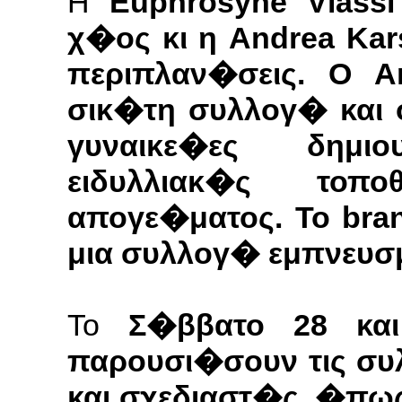
Η
Euphrosyne Vlass
χ�ος κι η Andrea Kars
περιπλαν�σεις. Ο Ar
σικ�τη συλλογ� και ο
γυναικε�ες δημ
ειδυλλιακ�ς τοπ
απογε�ματος. Το bran
μια συλλογ� εμπνευσ
Το
Σ�ββατο 28 κα
παρουσι�σουν τις συ
και σχεδιαστ�ς, �πως K