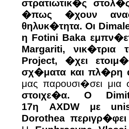
στρατιωτικ�ς στολ�
�πως �χουν ανα
θηλυκ�τητα. Οι Dima
η Fotini Baka εμπν�ετ
Mar­gar­iti, νικ�τρι
Project, �χει ετοι
σχ�ματα και πλ�ρη 
μας παρουσι�σει μια
στοιχε�α. Ο Dim­i
17η AXDW με uni­
Dorothea περιγρ�φει