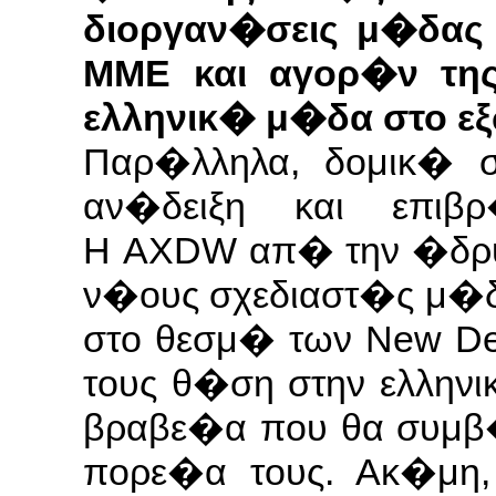
διοργαν�σεις μ�δας
ΜΜΕ και αγορ�ν τη
ελληνικ� μ�δα στο εξ
Παρ�λληλα, δομικ� σ
αν�δειξη και επιβ
Η AXDW απ� την �δρυ
ν�ους σχεδιαστ�ς μ�δ
στο θεσμ� των New Des
τους θ�ση στην ελλην
βραβε�α που θα συμβ�
πορε�α τους. Ακ�μη,