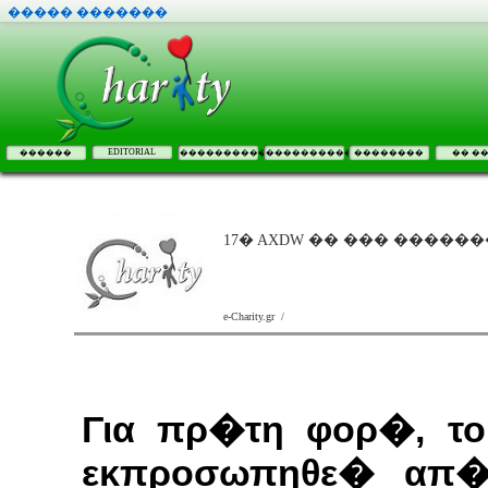
����� �������
EDITORIAL
������
����������
����������
��������
�� �
17� AXDW �� ��� ������� 
e-Charity.gr /
Για πρ�τη φορ�, το 
εκπροσωπηθε� απ�