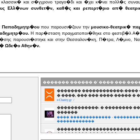
 κλασσικ� και σ�γχρονο τραγο�δι και �χει κ�νει πολλ�ς συν
λους Ελλ�νων συνθετ�ν, καθ�ς και ρεπερτ�ριο απ� θεατρι
α Παπαδημητρ�ου
που παρουσι�ζουν την
μουσικο-θεατρικ� π
παδημητρ�ου.
Η παρ�σταση πραγματοποι�θηκε στο φεστιβ�λ Α�γιν
�σης παρουσι�στηκε και στην Θεσσαλον�κη, Π�τρα, Λ�μνο, Να
ικ� Ωδε�ο Αθην�ν.
������� ������ �' ���� ��� ��
������� ������������:���� 
� ����, ��� ��� ���� ����� � 
e-Charity.gr /
������������: � �������� �
������
���� ������������� - ���������
������������
������� �������������� ���
��������� ��� �����
����� - ��������� (���������) �