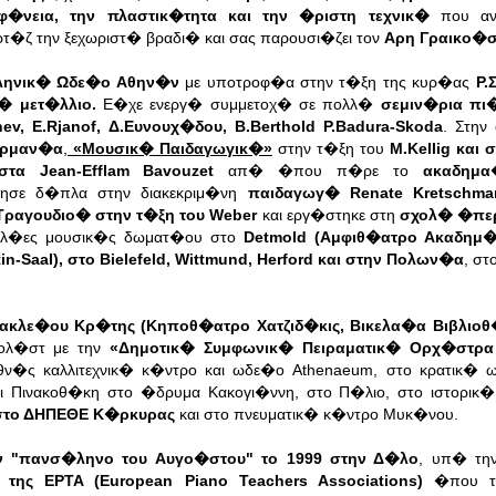
�νεια, την πλαστικ�τητα και την �ριστη τεχνικ�
που αν
τ�ζ την ξεχωριστ� βραδι� και σας παρουσι�ζει τον
Αρη Γραικο�σ
ηνικ� Ωδε�ο Αθην�ν
με υποτροφ�α στην τ�ξη της κυρ�ας
Ρ.
� μετ�λλιο.
Ε�χε ενεργ� συμμετοχ� σε πολλ�
σεμιν�ρια πι
nev, E.Rjanof, Δ.Ευνουχ�δου, B.Berthold P.Badura-Skoda
. Στην
ερμαν�α
,
«Μουσικ� Παιδαγωγικ�»
στην τ�ξη του
M.Kellig και
α Jean-Efflam Bavouzet
απ� �που π�ρε το
ακαδημ
τησε δ�πλα στην διακεκριμ�νη
παιδαγωγ� Renate Kretschmar-
ραγουδιο� στην τ�ξη του Weber
και εργ�στηκε στη
σχολ� �περ
αυλ�ες μουσικ�ς δωματ�ου στο
Detmold (Αμφιθ�ατρο Ακαδημ�α
in-Saal), στο Bielefeld, Wittmund, Herford και στην Πολων�α
, σ
ακλε�ου Κρ�της (Κηποθ�ατρο Χατζιδ�κις, Βικελα�α Βιβλιοθ
ολ�στ με την
«Δημοτικ� Συμφωνικ� Πειραματικ� Ορχ�στρ
εθν�ς καλλιτεχνικ� κ�ντρο και ωδε�ο Athenaeum, στο κρατικ�
ι Πινακοθ�κη στο �δρυμα Κακογι�ννη, στο Π�λιο, στο ιστορικ
 στο ΔΗΠΕΘΕ Κ�ρκυρας
και στο πνευματικ� κ�ντρο Μυκ�νου.
ην "πανσ�ληνο του Αυγο�στου" το 1999 στην Δ�λο
, υπ� τη
ης EPTA (European Piano Teachers Associations)
�που το