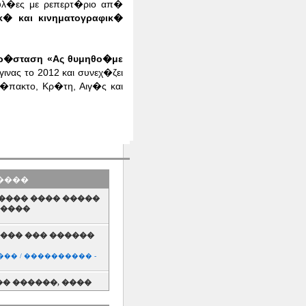
αυλ�ες με ρεπερτ�ριο απ�
κ� και κινηματογραφικ�
αρ�σταση «Ας θυμηθο�με
ας το 2012 και συνεχ�ζει
�πακτο, Κρ�τη, Αιγ�ς και
�����
���� ���� �����
�����
���� ��� ������
�� / ���������� -
� ������, ����
���������� /