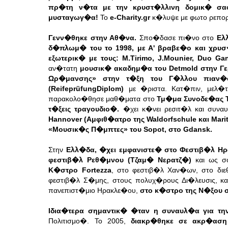
πρ�τη ν�τα με την κρυστ�λλινη δομικ� σαφ
μυσταγωγ�α!
Το
e-Charity.gr
κ�λυψε με φωτο ρεπορ
Γενν�θηκε στην Αθ�να.
Σπο�δασε πι�νο στο
Ελλ
δ�πλωμ� του το 1998, με Α' βραβε�ο και χρυσ
εξωτερικ� με τους: M.Tirimo, J.Mounier, Duo Ga
αν�τατη
μουσικ� ακαδημ�α του Detmold στην Γ
Ωρ�μανσης» στην τ�ξη του Γ�λλου πιαν�στ
(ReifeprüfungDiplom)
με �ριστα. Κατ�πιν, μελ�
παρακολο�θησε μαθ�ματα στο
Τμ�μα Συνοδε�ας Τ
τ�ξεις τραγουδιο�.
�χει κ�νει ρεσιτ�λ και συν
Hannover (Αμφιθ�ατρο της Waldorfschule και Marit
«Μουσικ�ς Π�μπτες» του Sopot, στο Gdansk.
Στην
Ελλ�δα, �χει εμφανιστε� στο Φεστιβ�λ Ηρ
φεστιβ�λ Ρεθ�μνου (Τζαμ� Νερατζ�)
και ως σ
Κ�στρο Fortezza
, στο φεστιβ�λ Χαν�ων, στο δι
φεστιβ�λ Σ�μης, στους πολυχ�ρους Δι�λευσις, κα
πανεπιστ�μιο Ηρακλε�ου,
στο κ�στρο της Ν�ξου
Ιδια�τερα σημαντικ� �ταν η συναυλ�α για τ
Πολιτισμο�. Το 2005,
διακρ�θηκε σε ακρ�αση τ