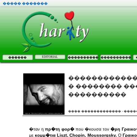
����� �������
EDITORIAL
������
����������
����������
������������
� �������� ��
����������
���� ������������� - ����
�ταν η
πρ�τη φορ�
που �κουσα τον
�ρη Γραικο
με
κομμ�τια Liszt, Chopin, Moussorgsky.
Ο
Γραικ