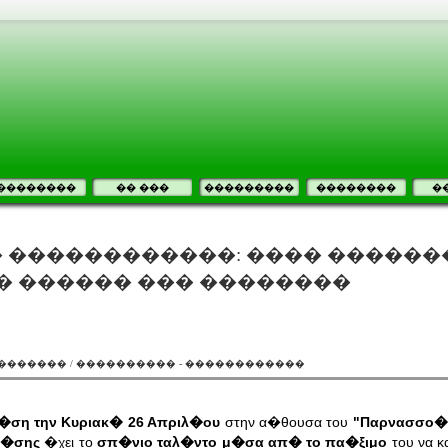
��������
�� ���
���������
��������
�
 ������������: ���� ������
� ������ ��� ��������
������� / ���������� - ������������
�ση την Κυριακ� 26 Απριλ�ου
στην α�θουσα του
"Παρνασσο�
ο�σης
�χει το
σπ�νιο ταλ�ντο μ�σα απ� το πα�ξιμο
του να κ