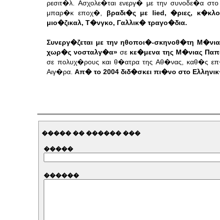
ρεσιτ�λ.
Ασχολε�ται ενεργ� με την συνοδε�α στο
μπαρ�κ εποχ�,
βραδι�ς με lied, �ριες, κ�κ
μιο�ζικαλ, Τ�νγκο, Γαλλικ� τραγο�δια.
Συνεργ�ζεται με την ηθοποι�-σκηνοθ�τη Μ�νι
χωρ�ς νοσταλγ�α»
σε
κε�μενα της Μ�νιας Πα
σε πολυχ�ρους και θ�ατρα της Αθ�νας, καθ�ς επ
Αιγ�ρα.
Απ� το 2004 διδ�σκει πι�νο στο Ελλην
����� �� ������ ���
�����
������