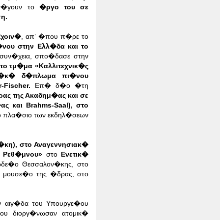
�γουν το
�ργο του σε
η.
Σχοιν�
, απ’ �που π�ρε το
�νου στην Ελλ�δα και το
 συν�χεια, σπο�δασε στην
 στο τμ�μα «Καλλιτεχνικ�ς
α�κ� δ�πλωμα πι�νου
Fischer.
Επ� δ�ο �τη
ας της Ακαδημ�ας και σε
ς και Brahms-Saal), στο
το πλα�σιο των εκδηλ�σεων
�κη), στο Αναγεννησιακ�
α Ρεθ�μνου»
στο
Ενετικ�
 ωδε�ο Θεσσαλον�κης, στο
� μουσε�ο της �δρας, στο
ν αιγ�δα του Υπουργε�ου
υ διοργ�νωσαν ατομικ�