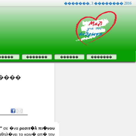
�������, 3 �������� 2016
�����
�������
������
�������
����
"
σε �να
ρεσιτ�λ πι�νου
αθηλ�νει το κοιν� απ� την