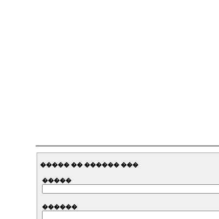
����� �� ������ ���
�����
������