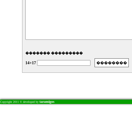
������� ���������
14+17
taramigos
Copyright 2011 © developed by