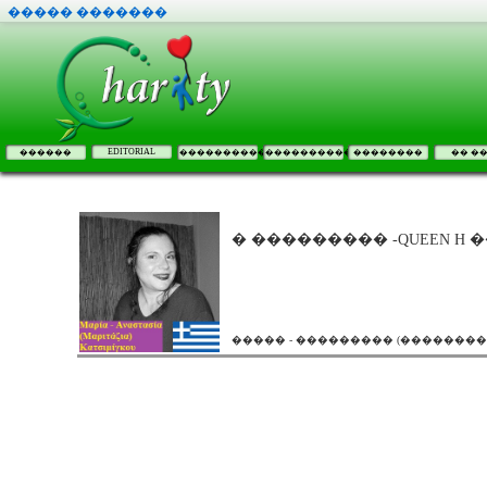
����� �������
EDITORIAL
������
����������
����������
��������
�� �
� ��������� -QUEEN 
����� - ��������� (���������) 