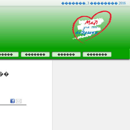
�������, 3 �������� 2016
�����
�������
������
�������
��