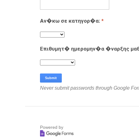
Αν�κω σε κατηγορ�α:
*
Επιθυμητ� ημερομην�α �ναρξης μ
Never submit passwords through Google Fo
Powered by