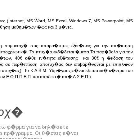
ς (Internet, MS Word, MS Excel, Windows 7, MS Powerpoint, MS
θηση μαθημ�των �ως και 3 μ�νες.
η συμμετοχ� στις απαρα�τητες εξετ�σεις για την απ�κτηση
αι υποχρεωτικ�. Το πτυχ�ο εκδ�δεται �μεσα.Τα παρ�βολα για την
ιοτ�των, 40€ κ�θε εν�τητα εξ�τασης και 30€ η �κδοση του
τος σε περ�πτωση αποτυχ�ας δεν επιβαρ�νονται με επιπλ�ον
οτυχ�ας). Το Κ.Δ.Β.Μ. Υδρ�γειος ε�ναι εξεταστικ� κ�ντρο του
ν Ε.Ο.Π.Π.Ε.Π. και αποδεκτ� απ� Α.Σ.Ε.Π.).
τοχ�
ο πρ�γραμμα. Οι θ�σεις ε�ναι 