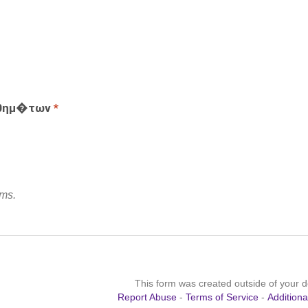
αθημ�των
*
rms.
This form was created outside of your 
Report Abuse
-
Terms of Service
-
Addition