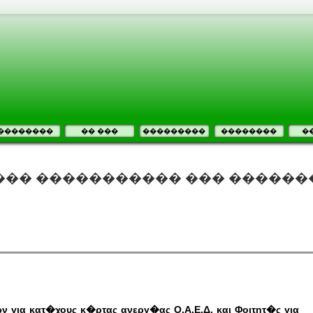
��������
�� ���
���������
��������
�
��� ����������� ��� ������
ια κατ�χους κ�ρτας ανεργ�ας Ο.Α.Ε.Δ. και Φοιτητ�ς για