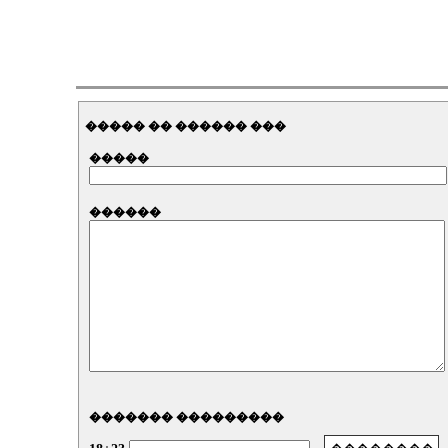
����� �� ������ ���
�����
������
������� ���������