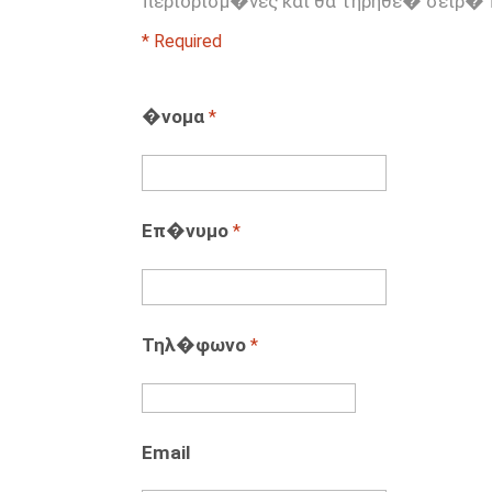
περιορισμ�νες και θα τηρηθε� σειρ�
* Required
�νομα
*
Επ�νυμο
*
Τηλ�φωνο
*
Email