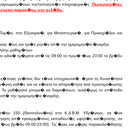
αναγνωρισμ�νων πιστοποιητικ�ν πληροφορικ�ς.
Περιορισμ�νες
�σκεται παρακ�τω στη σελ�δα.
ομ�α, στο Εξωτερικ�, για Μεταπτυχιακ�, για Προκηρ�ξεις και
ειας �ως και τρι�ν μην�ν απ� την ημερομην�α �ναρξης
θησης μαθημ�των
 ειδικ� τμ�ματα απ� τις 09:00 το πρω� �ως 23:00 το βρ�δυ
ποιες γν�σεις δεν ε�ναι υποχρεωτικ�. �χετε τη δυνατ�τητα
ν�γκη καθ�ς και να κ�νετε τα απαρα�τητα test προσομο�ωσης
ν. Τα μαθ�ματα μπορε� να διαρκ�σουν, αναλ�γως το επ�πεδο
 απ� την ημερομην�α �ναρξης.
σ�ου 150 (Θεσσαλον�κη) στο Κ.Δ.Β.Μ. Υδρ�γειος, σε �να
�γηση απ� εγκεκριμ�νους εκπαιδευτ�ς υψηλ�ς κατ�ρτισης, σε
ως βρ�δυ 09:00-23:00). Τις �ρες και μ�ρες παρακολο�θησης