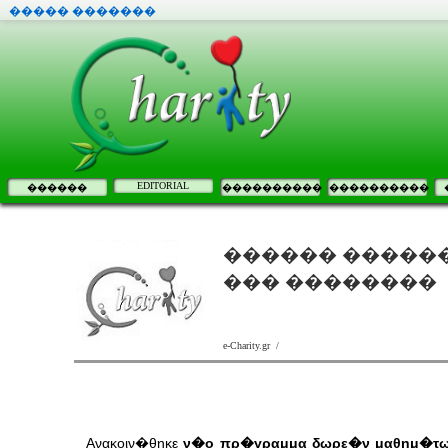
����� �������
EDITORIAL
������
����������
����������
������ �����
��� ��������
e-Charity.gr /
Ανακοιν�θηκε
ν�ο πρ�γραμμα δωρε�ν μαθημ�των γ