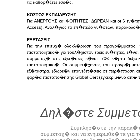
τις καθορ�ζετε εσε�ς.
ΚΟΣΤΟΣ ΕΚΠΑΙΔΕΥΣΗΣ
Για ΑΝΕΡΓΟΥΣ και ΦΟΙΤΗΤΕΣ: ΔΩΡΕΑΝ και οι 6 εν�τητε
Access). Αναλ�γως το επ�πεδο γν�σεων, παρακολο�
ΕΞΕΤΑΣΕΙΣ
Για την επιτυχ� ολοκλ�ρωση του προγρ�μματος, 
πιστοποιητικο� για τουλ�χιστον τρεις εν�τητες, ε�ν
συμμετοχ� στις εξετ�σεις ε�ναι: 70€ κ�ρτα δεξ
πιστοποιητικο�. Οι συμμετ�χοντες του προγρ�μμα
εξ�ταστρα. (δωρε�ν επανεξετ�σεις σε περ�πτωση απ
φορ�α πιστοπο�ησης Global Cert (εγκεκριμ�νο απ� το
Δηλ�στε Συμμε
			Συμπληρ�στε την παρακ�τω φ�ρμα για να δηλ�σετε 
συμμετοχ� και να ενημερωθε�τε για τ