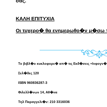
σας.
ΚΑΛΗ ΕΠΙΤΥΧΙΑ
Οι τυχερο� θα ενημερωθο�ν μ�σω 
Το βιβλ�ο κυκλοφορε� απ� τις Εκδ�σεις «Ινφογν
Σελ�δες 120
ISBN 960836287-3
Φιλελλ�νων 14, Αθ�να
Τηλ Παραγγελι�ν: 210 3316036