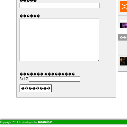
�����
������
��
������� ���������
5+17
taramigos
Copyright 2011 © developed by