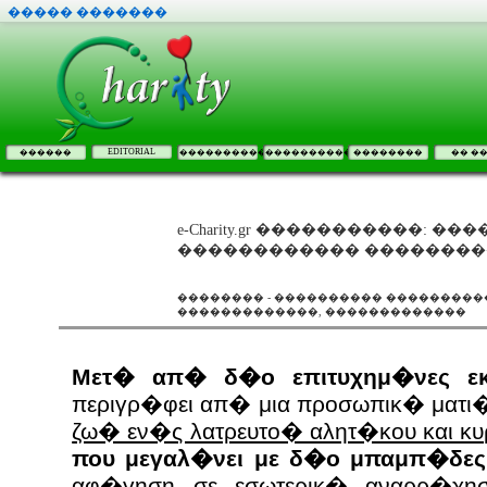
����� �������
EDITORIAL
������
����������
����������
��������
�� �
e-Charity.gr �����������: 
������������ ��������
�������� - ���������� ����������
�������������, �������������
Μετ� απ� δ�ο επιτυχημ�νες ε
περιγρ�φει απ� μια προσωπικ� ματι
ζω� εν�ς λατρευτο� αλητ�κου και κ
που μεγαλ�νει με δ�ο μπαμπ�δε
αφ�γηση σε
εσωτερικ� αναρρ�χη