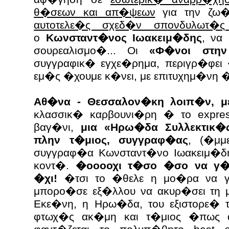
θ�σεων και απ�ψεων
για την ζω�
αυτοτελε�ς σχεδ�ν σπονδυλωτ�
ο
Κωνσταντ�νος Ιωακειμ�δης
, να
σουρεαλισμο�... Οι
«Φ�νοι στην
συγγραφικ� εγχε�ρημα, περιγρ�φει
εμ�ς �χουμε κ�νει, με επιτυχημ�νη 
Αθ�να - Θεσσαλον�κη λοιπ�ν, μ
κλασσικ� καρβουνι�ρη � το expres
βαγ�νι,
μια «Ηρω�δα Συλλεκτικ�
πλην τ�μιος, συγγραφ�ας
, (�μμ
συγγραφ�α Κωνσταντ�νο Ιωακειμ�δη)
κοντ�.
�οοοοχι τ�σο �σο να γ�ν
�χι!
�τσι το �θελε η μο�ρα να γ�
μπορο�σε εξ�λλου να ακυρ�σει τη 
Εκε�νη, η Ηρω�δα, του εξιστορε� 
φτωχ�ς ακ�μη και τ�μιος �πως 