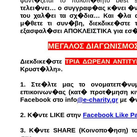
φαντ�ζεται το πολυπ�θητο best 
τελει�νει… ο συγγραφ�ας κ�νει �
του χαλ�ει τα σχ�δια… Και �λα 
μ�θετε τι συν�βη, διεκδικε�στ
εξασφαλ�σει ΑΠΟΚΛΕΙΣΤΙΚΑ για εσ
ΜΕΓΑΛΟΣ ΔΙΑΓΩΝΙΣΜΟΣ e
Διεκδικε�στε
ΤΡΙΑ ΔΩΡΕΑΝ ΑΝΤΙΤ
Κρυστ�λλη»
.
1. Στε�λτε μας το ονοματεπ�
επικοινων�ας (κατ� προτ�μηση κι
Facebook στο info
@e-charity.gr
με �
2. Κ�ντε LIKE στην
Facebook Like Pa
3. Κ�ντε SHARE (Κοινοπο�ηση) 