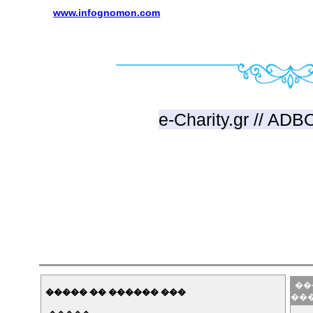
www.infognomon.com
e-Charity.gr // ADB
���
����� �� ������ ���
��