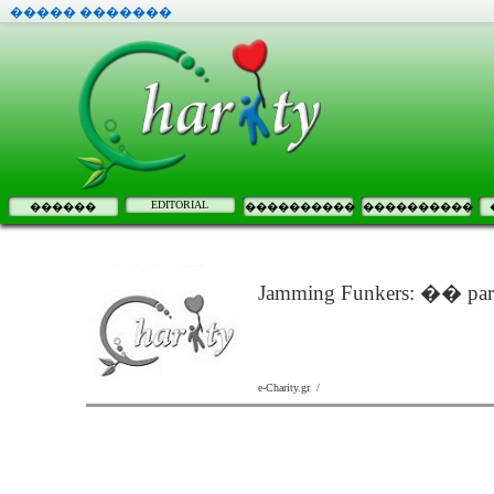
����� �������
EDITORIAL
������
����������
����������
Jamming Funkers: �
e-Charity.gr /