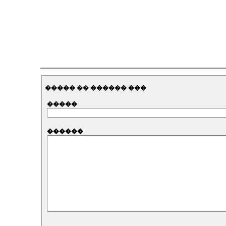
����� �� ������ ���
�����
������