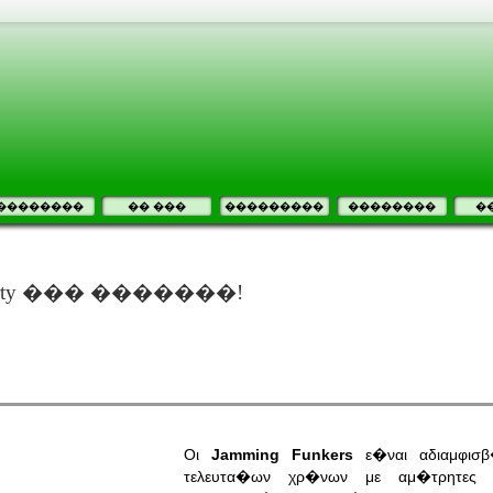
��������
�� ���
���������
��������
�
� party ��� �������!
Οι
Jamming Funkers
ε�ναι αδιαμφισ
τελευτα�ων χρ�νων με αμ�τρητες 