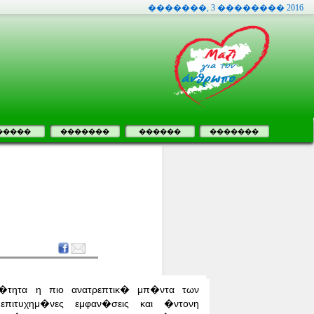
�������, 3 �������� 2016
�����
�������
������
�������
β�τητα η πιο ανατρεπτικ�
μπ�ντα των
επιτυχημ�νες
εμφαν�σεις και �ντονη