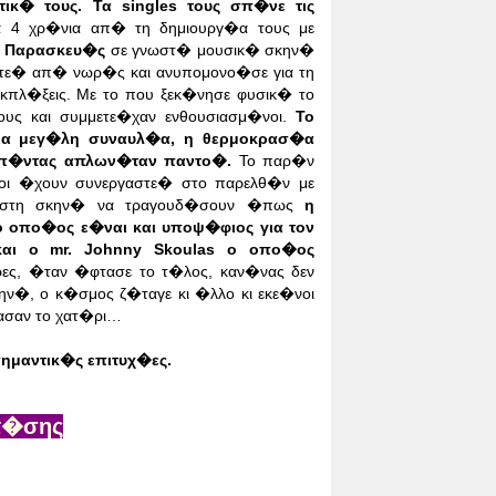
τικ� τους. Τα singles τους σπ�νε τις
α 4 χρ�νια απ� τη δημιουργ�α τους με
ς Παρασκευ�ς
σε γνωστ�
μουσικ� σκην�
ευτε� απ�
νωρ�ς και ανυπομονο�σε για τη
κπλ�ξεις. Με το που ξεκ�νησε φυσικ� το
ους και συμμετε�χαν
ενθουσιασμ�νοι.
Το
ια
μεγ�λη συναυλ�α, η θερμοκρασ�α
μπ�ντας απλων�ταν παντο�.
Το παρ�ν
�οι �χουν συνεργαστε� στο
παρελθ�ν με
 στη σκην�
να τραγουδ�σουν �πως
η
 ο οπο�ος ε�ναι και υποψ�φιος για τον
 και ο mr. Johnny Skoulas ο
οπο�ος
ς, �ταν �φτασε το
τ�λος, καν�νας δεν
κην�,
ο κ�σμος ζ�ταγε κι �λλο κι εκε�νοι
ασαν το χατ�ρι…
 σημαντικ�ς επιτυχ�ες.
επ�σης