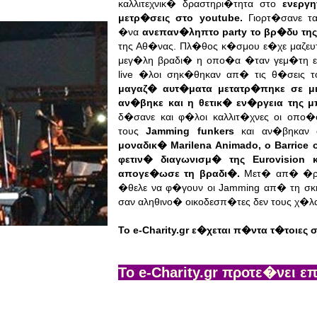
καλλιτεχνικ� δραστηρι�τητα στο
ενεργη
μετρ�σεις στο you
tube.
Γιορτ�σανε τ
�να
ανεπαν�ληπτο party το βρ�δυ τη
της Αθ�νας. Πλ�θος κ�σμου ε�χε μαζ
μεγ�λη βραδι� η οπο�α �ταν
γεμ�τη ε
live �λοι
σηκ�θηκαν απ� τις θ�σεις τ
μαγαζ� αυτ�ματα μετατρ�πηκε σε μ
αν�βηκε και η θετικ�
εν�ργεια της 
δ�σανε
και φ�λοι καλλιτ�χνες οι οπο
τους
Jamming funkers
και αν�βηκαν
μοναδικ� Marilena Animado, ο
Barrice
φετιν� δ
ιαγωνισμ� της Eurovision
απογε�ωσε τη βραδι�.
Μετ� απ� �ρε
�θελε να φ�γουν οι Jamming απ� τη σ
σαν αληθινο� οικοδεσπ�τες
δεν τους χ�λ
Το e-Charity.gr ε�χεται π�ντα τ�τοιες
To e-Charity.gr προτε�νει 