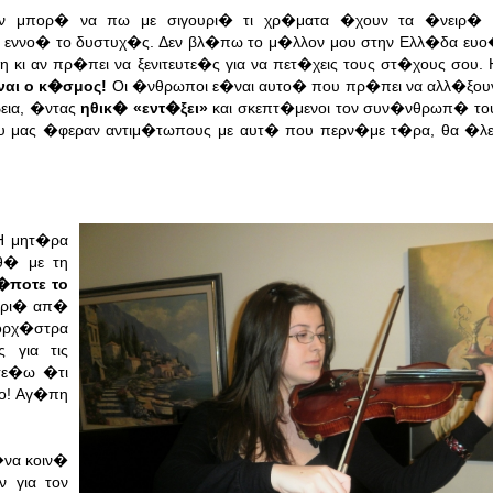
εν μπορ� να πω με σιγουρι� τι χρ�ματα �χουν τα �νειρ�
ο εννο� το δυστυχ�ς. Δεν βλ�πω το μ�λλον μου στην Ελλ�δα ευ
 κι αν πρ�πει να ξενιτευτε�ς για να πετ�χεις τους στ�χους σου.
ναι ο κ�σμος!
Οι �νθρωποι ε�ναι αυτο� που πρ�πει να αλλ�ξου
ια, �ντας
ηθικ�
«
εντ�ξει
»
και σκεπτ�μενοι τον συν�νθρωπ� τους
ου μας �φεραν αντιμ�τωπους με αυτ� που περν�με τ�ρα, θα �
Η μητ�ρα
θ� με τη
�ποτε το
ακρι� απ�
ορχ�στρα
 για τις
στε�ω �τι
ο! Αγ�πη
να κοιν�
ν για τον