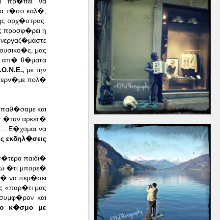
ι πρ�πει να
ια τ�σο καλ�,
ης ορχ�στρας.
ς προσφ�ρει η
υνεργαζ�μαστε
ουσικο�ς, μας
, απ� θ�ματα
.Ο.Ν.Ε.,
με την
 περν�με πολ�
σπαθ�σαμε και
ν �ταν αρκετ�
.. Ε�χομαι να
ς εκδηλ�σεις
σ�τερα παιδι�
ζω �τι μπορε�
ε� να περ�σει
ς «παρ�τι μας
 συμφ�ρον και
ρο κ�σμο με