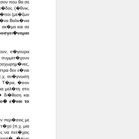
�σον που θα σε
ε�δος (�θνικ,
τρ�ποι (με�ζων
μ�να Βαλκ�νια
 ακ�μα και σε
οσγει�νομαι
νουν, σ�γουρα
, συμμετ�χουν
ροχωρημ�νες,
τρα δεν ε�ναι
π.χ. αν�γνωση
ς. Τ�ρα, �σον
ια μελ�τη στο
 δι�θεση και
λο� ε�ναι το
ν περ�σεις με
�χο (π.χ. μια
ς να πετ�χεις
 σκοπ�, �πως