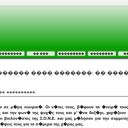
��������
�� ���
���������
��������
�
����� ���� �������: �� ���
��, ����������
ν σε μ�ρη ονειρικ�. Οι ν�τες τους, β�φουν τα �νειρ� του
 και την φων� της ψυχ�ς τους και μ' �να δοξ�ρι, χαρ�ζουν 
 βιολον�στες της Σ.Ο.Ν.Ε. και μας μ�λησαν για την συμμετο
κ�ψεις τους για το σ�μερα της χ�ρας μας.