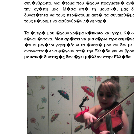
συν�νθρωπο, για �τομα που �χουν πραγματικ� αν
την αγ�πη μας. Μ�σα απ� τη μουσικ�, μας δ
δυνατ�τητα να τους περ�σουμε αυτ� τα συναισθ�μα
τους κ�νουμε να αισθανθο�ν λ�γη χαρ�.
Τα �νειρ� μου �χουν χρ�μα
κ�κκινο και γκρι
. Κ�κκ
ε�ναι �ντονα.
Μου αρ�σει να ρισκ�ρω προκειμ�ν
�τι οι μεγ�λοι γκρεμ�ζουν τα �νειρ� μου και δεν 
αναγκαστο�ν να φ�γουν απ� την Ελλ�δα για να βρου
μουσικ� δυστυχ�ς δεν �χει μ�λλον στην Ελλ�δα