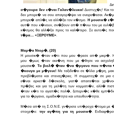
Δ
σ�γουρα δεν ε�ναι Γαλαν�λευκα!
Δυστυχ�ς! Και τ
δεν μπορε� να σου απαγορ�ψει να ονειρε�εσαι. Ακ�μη
μπορε� απλ�ς να αλλ�ξει τον κ�σμο.
Η μουσικ� ε�
αυτ� που κ�νουν, σκ�βουν απ� π�νω του με ευλ�βε
κ�σμος θα αλλ�ξει προς το καλ�τερο. Σε αυτο�ς π
τ�ρα… «ΞΕΡΟΥΜΕ»
.
Μαρ�α Ντορ�, (20)
Η μουσικ� �ταν κ�τι που μου �ρεσε απ� μικρ�. 
μου �μως �ταν εκε�νη που με �θησε να ασχολη
μουσικ�.
Το βιολ� �ταν �να �ργανο που π�ντα 
�κουγα με μ�γευε!
Με ταξιδε�ει σε �λλα μ�ρη, μ
προβλ�ματα και στεναχ�ριες.
Η συμμετοχ� σε μια 
ε�ναι αρκετ� δ�σκολη, γιατ� απαιτε�ται χρ�νος
πρ�βες και για τη μελ�τη των κομματι�ν, αλλ� πι
�ταν κ�τι το αγαπ�ς πολ�, ξεπερν�ς κ�θε εμπ�δι
για το �ργανο, ομαδικ�τητα και υπευθυν�τητα.
Μ�σα απ� τη Σ.Ο.Ν.Ε. γν�ρισα υπ�ροχα �τομα με �
στοιχε�ο:
την αγ�πη για τη μουσικ�
. Ενδιαφ�ρο