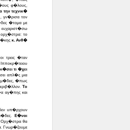
�ους φ�λους,
 την τεχνικ�
, γν�ρισα τον
�δες �τομα με
α ευχαριστ�σω
ορχ�στρα: το
ον�κης
κ. Ανθ�
ι τρεις �ταν
 Ιπποκρ�τειου
ι�σει τι �χει
σει απλ�ς μια
 ομ�δες, �πως
περιβ�λλον.
Το
�α αγ�πης και
 δεν υπ�ρχουν
ομ�δες.
Ε�ναι
η Ορχ�στρα θα
α. Γνωρ�ζουμε