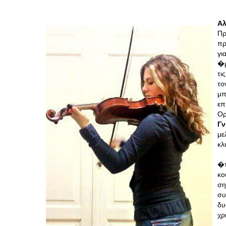
Αλ
Πρ
πρ
γι
�μ
τι
το
μπ
επ
Ο
Γν
μ
κλ
�τ
κο
ση
σ
δυ
χρ