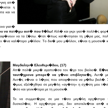
�γκη απ�
�νεται η
τα και να
ινο γιατ�
ου να πετ�χω αυτ� που θ�λω!
Αλλ� και γκρι γιατ� πολλ�ς φορ
με αφ�νουν να τα ζ�σω. �τσι �πως κατ�ντησαν τη χ�ρα μας, πο
ν �να καλ�τερο μ�λλον. Tο δικ� μου μ�λλον, ε�ναι η μουσικ� κ
…
Μαγδαλην� Ελευθερι�δου, (17)
Απ� πολ� μικρ� αγαπο�σα τον �χο του βιολιο�.
Ε�να
ταυτ�χρονα μπορε� να γ�νει επιβλητικ�ς.
Αυτ� με
Αυτ�ς ε�ναι ο λ�γος που αποφ�σισα να μ�θω βιολ�. Σ
�μως εξελ�χθηκε σε μεγ�λη «αγ�πη» η σχ�ση μου τ�σο
�σο και γενικ�τερα με τη μουσικ�.
Το να συμμετ�χεις σε μια τ�σο μεγ�λη ορχ�στρα 
δυσκολ�ες. Η ορχ�στρα μας, δεν αποτελε�ται απ� ε