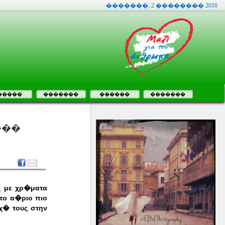
�������, 2 �������� 2016
�����
�������
������
�������
���
ς με χρ�ματα
το α�ριο πιο
χ� τους στην