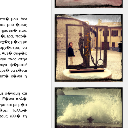
υτο� μου. Δεν
ρας μου �μως
τηριστικ� πως
 σ�μερα, παρ�
υνεχ�ς μ�χη με
ορχ�στρα, να
α. Αυτ� σαφ�ς
λεγα πως στην
λεγα ψ�ματα!
ρε� να ε�ναι
αυτ� ε�ναι η
με δ�ναμη και
ι. Ε�ναι πολ�
μα και με μ�α
�ρει. Πολλο�
τους αλλ� τη