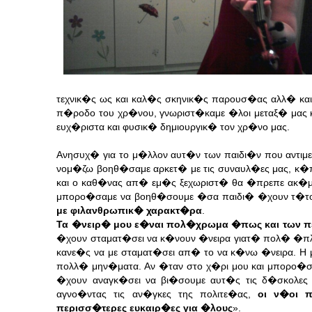
τεχνικ�ς ως και καλ�ς σκηνικ�ς παρουσ�ας αλλ� και
π�ροδο του χρ�νου, γνωριστ�καμε �λοι μεταξ� μας 
ευχ�ριστα και φυσικ� δημιουργικ� τον χρ�νο μας.
Ανησυχ� για το μ�λλον αυτ�ν των παιδι�ν που αντ
νομ�ζω βοηθ�σαμε αρκετ� με τις συναυλ�ες μας, κ�
και ο καθ�νας απ� εμ�ς ξεχωριστ� θα �πρεπε ακ�μη 
μπορο�σαμε να βοηθ�σουμε �σα παιδι� �χουν τ�τοι
με φιλανθρωπικ� χαρακτ�ρα
.
Τα �νειρ� μου ε�ναι πολ�χρωμα �πως και των 
�χουν σταματ�σει να κ�νουν �νειρα γιατ� πολ� �πλ
κανε�ς να με σταματ�σει απ� το να κ�νω �νειρα.
Η 
πολλ� μην�ματα. Αν �ταν στο χ�ρι μου και μπορο
�χουν αναγκ�σει να βι�σουμε αυτ�ς τις δ�σκολες
αγνο�ντας τις αν�γκες της πολιτε�ας,
οι ν�οι 
περισσ�τερες ευκαιρ�ες για �λους
».