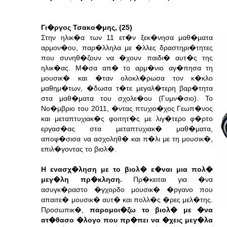
Γι�ργος Τσακο�μης, (25)
Στην ηλικ�α των 11 ετ�ν ξεκ�νησα μαθ�ματα
αρμον�ου, παρ�λληλα με �λλες δραστηρι�τητες
που συνηθ�ζουν να �χουν παιδι� αυτ�ς της
ηλικ�ας. Μ�σα απ� το αρμ�νιο αγ�πησα τη
μουσικ� και �ταν ολοκλ�ρωσα τον κ�κλο
μαθημ�των, �δωσα τ�τε μεγαλ�τερη βαρ�τητα
στα μαθ�ματα του σχολε�ου (Γυμν�σιο). Το
Νο�μβριο του 2011, �ντας πτυχιο�χος Γεωπ�νος
και μεταπτυχιακ�ς φοιτητ�ς με λιγ�τερο φ�ρτο
εργασ�ας στα μεταπτυχιακ� μαθ�ματα,
αποφ�σισα να ασχοληθ� και π�λι με τη μουσικ�,
επιλ�γοντας το βιολ�.
Η ενασχ�ληση με το βιολ� ε�ναι μια πολ�
μεγ�λη πρ�κληση.
Πρ�κειται για �να
ασυγκ�ραστο �γχορδο μουσικ� �ργανο που
απαιτε� μουσικ� αυτ� και πολλ�ς �ρες μελ�της.
Προσωπικ�,
παρομοι�ζω το βιολ� με �να
ατ�θασο �λογο που πρ�πει να �χεις μεγ�λα