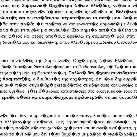
οντας στη Συμφωνικ� Ορχ�στρα Ν�ων Ελλ�δος
, γν�ρισα ν
θ�ματα που απασχολο�ν σ�μερα τους ν�ους ανθρ�πους.
Βελτ�ωσα
ολιστ�ς και «εκπα�δευσα» περισσ�τερο το αυτ� μου.
Ακ�μη
ε�δα στην πρ�ξη �τι πρ�πει να συνεργαστε�ς αρμονικ� με δεκ
ια να �χει επιτυχ�α μια συναυλ�α. Στο σημε�ο αυτ� θα �θελα ν
ισα φ�τος και στους οπο�ους οφε�λω τη συμμετοχ� μου στην 
τη δασκ�λα μου και διευθ�ντρια του Αλεξ�νδρειου Ωδε�ου Θεσσαλ
ερα) συναυλ�ες της Συμφωνικ�ς Ορχ�στρας Ν�ων Ελλ�δος, ο
Ειδικ� Γυμν�σιο Θεσσαλον�κης και το Παιδοογκολογικ� Τμ�μα του
στην π�λη μας, τη Θεσσαλον�κη.
Πολλο� δεν �χουν συνειδητοπο
ς Αραμπατζ�ς
, ο διευθυντ�ς της ορχ�στρας. Δεν �χει δημιουργ�
ου αν� π�σα στιγμ� βρ�σκεται δ�πλα σε αδ�ναμες κοινωνικ�ς
ατα υγε�ας, ε�τε δ�σκολες καταστ�σεις στο οικογενειακ� τους 
 εμε�ς ε�ναι να συμμετ�σχουμε αφιλοκερδ�ς
σε μια συναυλ
ον�ς �τι δεν συμμετ�χουν σε αυτ�ν επαγγελματ�ες μουσικο�,
α αλληλεγγ�ης απ�ναντι στις προαναφερθε�σες κοινωνικ�ς 
αυτ� η πρ�ξη γ�νεται χωρ�ς χρ�ματα και με αγν� αισθ�ματα, 
ουρα τα �νειρ� μου δεν ε�ναι βαμμ�να με μα�ρο � γκρ�ζο χρ�μ