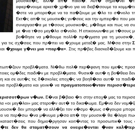
μουσικο�ς, αλλ� απ� παιδι�. Αυτ� σημα�νει �τ
αφιερ�νουμε αρκετ� χρ�νο για να διαβ�σουμε τα κομμ�τ
�στε να μπορο�με να τα πα�ζουμε με �λο το σ�νολο τ
Εκτ�ς απ� τις μουσικ�ς γν�σεις και την εμπειρ�α που μα
συνεργασ�α με τ�σους μουσικο�ς, μ�θαμε και πως να σ
με �να τ�σο μεγ�λο σ�νολο. Η επικοινων�α με τ�σους μ
βο�θησε να μ�θουμε πολλ� πρ�γματα για τη μουσικ�
 για τις σχ�σεις που πρ�πει να �χουμε μεταξ� μας. Μ�σα στην
Σ
και
�χουμε γ�νει μια «παρ�α»
. Στις πρ�βες διασκεδ�ζουμε και
ιμετωπ�ζουν προβλ�ματα. Νι�θω πολ� περ�φανη που εμε�ς προ
ποιες ομ�δες παιδι�ν με προβλ�ματα. Φυσικ� αυτ� η βο�θεια δε
και σε αυτ�ς τις δ�σκολες εποχ�ς να βοηθ�σει αυτ� τα παιδι�.
α προβλ�ματα και γενικ� να
πραγματοποιο�νταν περισσ�τερε
περισσοτ�ρων ν�ων.
Ε�ναι β�βαιο �τι στην εποχ� μας τα περισ
α «οι μεγ�λοι» μας στερο�ν αυτ� το δικα�ωμα. Εμ�να δεν νομ�
μουσικ� δεν μπορε� να αλλ�ξει τον κ�σμο �μως σ�γουρα μπορ
�σα να περ�σω �να μ�νυμα μ�σα απ� την μουσικ� θα �λεγα πω
 καταστ�σεις που δημιο�ργησαν κοιτ�ντας το προσωπικ� τους
π�τε δεν θα σταματ�σουν να ονειρε�ονται �ναν καλ�τε