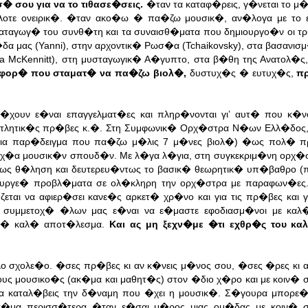
 σου για να το τιθασε�σεις.
�ταν τα καταφ�ρεις, γ�νεται το μ
λοτε ονειρικ�. �ταν ακο�ω � πα�ζω μουσικ�, αν�λογα με το 
ν καταγωγ� του συνθ�τη και τα συναισθ�ματα που δημιουργο�ν οι 
 μας (Yanni), στην αρχοντικ� Ρωσ�α (Tchaikovsky), στα βασανισ
na McKennitt), στη μυσταγωγικ� Α�γυπτο, στα β�θη της Ανατολ�ς,
φορ� που σταματ� να πα�ζω βιολ�,
δυστυχ�ς � ευτυχ�ς,
πρ
�χουν ε�ναι επαγγελματ�ες και πληρ�νονται γι’ αυτ� που κ�
ξαντλητικ�ς πρ�βες κ.�. Στη Συμφωνικ� Ορχ�στρα Ν�ων Ελλ�δος
 για παρ�δειγμα που πα�ζω μ�λις 7 μ�νες βιολ�) �ως πολ� π
χ�α μουσικ�ν σπουδ�ν. Με λ�γα λ�για, στη συγκεκριμ�νη ορχ�σ
τως θ�ληση και δευτερευ�ντως το βασικ� θεωρητικ� υπ�βαθρο (
ημιουργε� προβλ�ματα σε ολ�κληρη την ορχ�στρα με παραφων�ε
ται να αφιερ�σει κανε�ς αρκετ� χρ�νο και για τις πρ�βες και γ
 συμμετοχ� �λων μας ε�ναι να ε�μαστε εφοδιασμ�νοι με καλ�
ολ� καλ� αποτ�λεσμα.
Και ας μη ξεχν�με �τι εχθρ�ς του κα
σχολε�ο. �σες πρ�βες κι αν κ�νεις μ�νος σου, �σες �ρες κι α
ς μουσικο�ς (ακ�μα και μαθητ�ς) στον �διο χ�ρο και με κοιν� στ
α καταλ�βεις την δ�ναμη που �χει η μουσικ�. Σ�γουρα μπορε�
κ�μα περισσ�τερα �ταν ε�σαι μ�ρος μιας ομ�δας με κοιν�