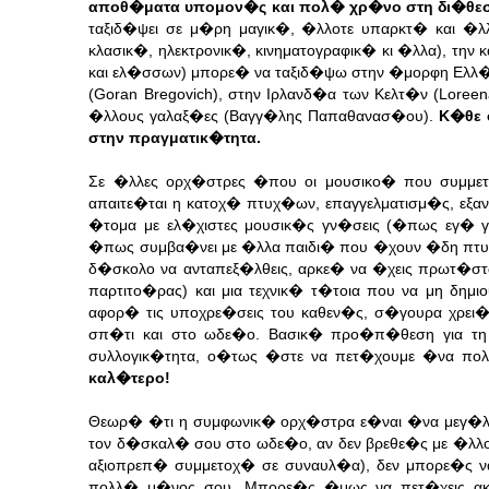
αποθ�ματα υπομον�ς και πολ� χρ�νο στη δι�θεσ�
ταξιδ�ψει σε μ�ρη μαγικ�, �λλοτε υπαρκτ� και �λ
κλασικ�, ηλεκτρονικ�, κινηματογραφικ� κι �λλα), τη
και ελ�σσων) μπορε� να ταξιδ�ψω στην �μορφη Ελλ�δα
(Goran Bregovich), στην Ιρλανδ�α των Κελτ�ν (Loree
�λλους γαλαξ�ες (Βαγγ�λης Παπαθανασ�ου).
Κ�θε 
στην πραγματικ�τητα.
Σε �λλες ορχ�στρες �που οι μουσικο� που συμμετ
απαιτε�ται η κατοχ� πτυχ�ων, επαγγελματισμ�ς, ε
�τομα με ελ�χιστες μουσικ�ς γν�σεις (�πως εγ�
�πως συμβα�νει με �λλα παιδι� που �χουν �δη πτυ
δ�σκολο να ανταπεξ�λθεις, αρκε� να �χεις πρωτ�σ
παρτιτο�ρας) και μια τεχνικ� τ�τοια που να μη δ
αφορ� τις υποχρε�σεις του καθεν�ς, σ�γουρα χρει�ζε
σπ�τι και στο ωδε�ο. Βασικ� προ�π�θεση για τη
συλλογικ�τητα, ο�τως �στε να πετ�χουμε �να π
καλ�τερο!
Θεωρ� �τι η συμφωνικ� ορχ�στρα ε�ναι �να μεγ�λο 
τον δ�σκαλ� σου στο ωδε�ο, αν δεν βρεθε�ς με �λλου
αξιοπρεπ� συμμετοχ� σε συναυλ�α), δεν μπορε�ς ν
πολλ� μ�νος σου. Μπορε�ς �μως να πετ�χεις α