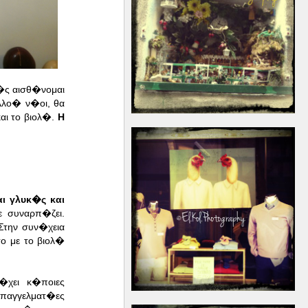
�ς αισθ�νομαι
λλο� ν�οι, θα
αι το βιολ�.
Η
ι γλυκ�ς και
 συναρπ�ζει.
την συν�χεια
 με το βιολ�
�χει κ�ποιες
παγγελματ�ες