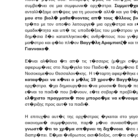
συμβα�νει σε μια συμφωνικ� ορχ�στρα.
Συμμετ�χ
ανταλλ�ξαμε απ�ψεις για τη μουσικ� αλλ� και για 
μου στο βιολ� μαθα�νοντας απ� τους �λλους βι
τρ�πο με τον οπο�ο λειτουργε� μια ορχ�στρα και 
ομαδικ�τητα και υπ� τις υποδε�ξεις του μα�στρου γ
δημ�σια δ�ο καταπληκτικο�ς ανθρ�πους που γν�ρ
μα�στρο και φ�λο πλ�ον
Βαγγ�λη Αραμπατζ�
και 
Γιαννακο�
.
Ε�ναι αλ�θεια �τι απ� τις τ�σσερις (μ�χρι σ�μ
αφιερωμ�νες στο Χαμ�γελο του Παιδιο�, το Δημ�σιο 
Νοσοκομε�ου Θεσσαλον�κης. Η τ�ταρτη αφιερ�θηκε 
καταφ�ρει να κ�νει ο μ�λις 19 χρον�ν Βαγγ�λη
ορχ�στρα. �χει δημιουργ�σει �να μουσικ� θεσμ� π
ε�ναι τα παιδι� που βι�νουν, ε�τε σοβαρ� προβλ�μ
ελ�χιστο πραγματικ� που μπορο�με να κ�νουμε
στ�ριξης προς αυτ� τα παιδι�.
Η επιτυχ�α αυτ�ς της ορχ�στρας �γκειται στο γεγ
οικονομικ� συμφ�ροντα, παρ� μ�νο συναισθ�ματ
γνωστ� �τι το χρ�μα σπ�ρνει τη διχ�νοια
. �σο 
διαπρ�πει. Ε�μαι �νθρωπος αισι�δοξος, οπ�τε σ�γ