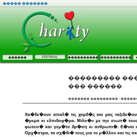
����� �������
EDITORIAL
������
����������
����������
��������� ���
��� ������
������� ��������� / �����
Χα�δε�ουν απαλ� τις χορδ�ς και μας ταξιδε�ου
�ρεμα κι ελπιδοφ�ρα. Μιλο�ν με την σιωπ� τους
φωτειν� και γεμ�το δρ�ση κι ανθρωπι�. Ε�ναι οι
Ορχ�στρα, τα σχ�δι� τους για το μ�λλον και τις σ