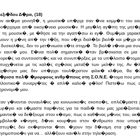
εξι�δου Δ�ρα, (18)
ιν ακ�μα γεννηθ�, η μουσικ� υπ�ρχε σαν �να κομμ�τι του εα
ο�ρχομαι απ� οικογ�νεια μουσικ�ν. H μεγ�λη αγ�πη της μητ�
α τη μουσικ�, με �θησε να την αγαπ�σω κι εγ�. Θυμ�μαι χαρακ
ουν η μ�νη απ� την τ�ξη, που ε�χε διαλ�ξει βιολ� και μ�χρι
ς δυσκολ�ες, δεν το μετ�νιωσα ο�τε στιγμ�. Το βιολ� ε�ναι μια σ
ν εαυτ� μου.
Ε�ναι πολ� σημαντικ� �ταν βρ�σκεσαι σε μια 
ορε�ς να συντονιστε�ς και να συνυπ�ρξεις με τα υπ�λοιπα �τομ
ιτυγχ�νεται με τις καλ�ς σχ�σεις μεταξ� των μελ�ν της. Αν �
ρχ�στρα μας δεν υπ�ρχει τουλ�χιστον φιλικ� κλ�μα, θα �
�ρισα πολ� �μορφους ανθρ�πους στη Σ.Ο.Ν.Ε.
�τομα που μπο
ελλοντικο� συνεργ�τες � απλ� καλο� φ�λοι! Πιστε�ω πως 
ηρονομι� μου.
αν γ�νονται συναυλ�ες για κοινωνικο�ς σκοπο�ς, οπλιζ�μαστε 
υρ�γιο και ε�μαστε παρ�ντες για τα παιδι� που μας χρει�ζοντα
μαντικ� να δε�ξουμε στον κ�σμο, πως ο καθ�νας μ�νος του, ακ�
υμβολικ� κ�νηση, δ�νει κουρ�γιο στον �νθρωπο που υποφ
στυχ�ς δεν σκ�φτονται �τσι. �χουν την δ�ναμη στα χ�ρια 
ησιμοποιο�ν για να… αλλ�ξουν καν�λι στην τηλε�ραση.