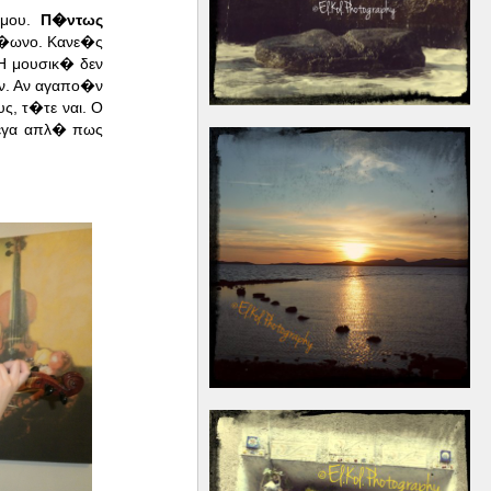
 μου.
Π�ντως
ο�ωνο. Κανε�ς
Η μουσικ� δεν
ν. Αν αγαπο�ν
, τ�τε ναι. Ο
λεγα απλ� πως