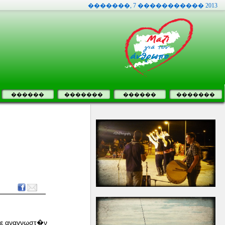
�������, 7 ����������� 2013
������
�������
������
�������
τε αναγνωστ�ν