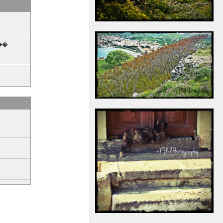
��
������
�
���
����
.
��