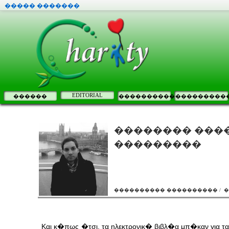
����� �������
EDITORIAL
������
����������
���������
�������� ���
���������
���������� ���������� / 
Και κ�πως �τσι, τα ηλεκτρονικ� βιβλ�α μπ�καν για τ