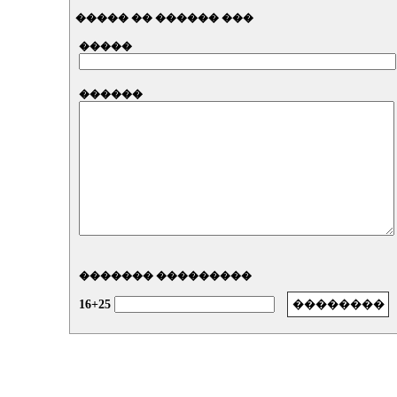
����� �� ������ ���
�����
������
������� ���������
16+25