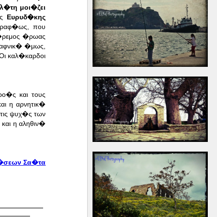
λ�τη μοι�ζει
ης
Ευρυδ�κης
γραφ�ως, που
�ρεμος �ρωας
Ξαφνικ� �μως,
Οι καλ�καρδοι
ο�ς και τους
αι η αρνητικ�
 τις ψυχ�ς των
και η αληθιν�
�σεων Σα�τα