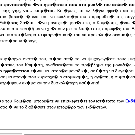
α φανταστε�τε �να ηφα�στειο που στο μυαλ� του απλο� πο
ης γης, να... κοιμ�ται;
Κι �μως, το εν λ�γω ηφα�στειο τ
τον βασικ� �ρωα του νεοκυκλοφ�ρητου παραμυθιο� της συγ
 Εκδ�σεις Σα�τα.
�να μοναχικ� ηφα�στειο, ο Κοιμ�σης, �νας 
θρωποι αποφασ�ζουν να χτ�σουν μια πολιτε�α στις παρυφ�ς του. 
νει με αποτ�λεσμα τα φταρν�σματ� του να προκαλο�ν σεισμο�ς. 
καταφ�ρουν �ραγε;
 κυρ�αρχο σκοπ� του, π�ρα απ� το να ψυχαγωγ�σει τους μικρ
�στιας του Κοιμ�ση, αναδεικν�εται το πρ�βλημα της μοναξι�ς κ
ο ηφα�στειο»
ε�ναι μια ιστορ�α μοναδικ�, σε θ�ση να διεγε�ρει
σε μια εποχ� που κυριαρχε� ο ατομικισμ�ς, η αγ�πη, η συμπ�νια 
ιατρ�ψουν ακ�μα και την δυσκολ�τερη ασθ�νεια!
�α του Κοιμ�ση, μπορε�τε να επισκεφτε�τε τον ιστ�τοπο των
Εκδ
 σας � να το διαβ�σετε στον ιστοχ�ρο των εκδ�σεων.