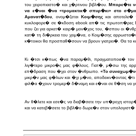
του χειροπιαστο� και χ�ρτινου βιβλ�ου.
Μπορε�τε ν
να ε�ναι �να «τρομακτικ� σπυρ�κι» στο σ�μα τ
Αμανατ�δου
, ονομ�ζεται
Κοιμ�σης
και αποτελε� 
κυκλοφορε� σε �κδοση ebook απ� τις πρωτοπ�ρες
που ζει για αρκετ� καιρ� μον�χος του, �σπου οι �ν
κατ� τη δι�ρκεια του χειμ�να, ο Κοιμ�σης αρρωστα�
κ�τοικοι θα προσπαθ�σουν να βρουν γιατρει�. Θα τα 
Κι �τσι κ�πως �να παραμ�θι, πραγματοποιε� τον
λιγ�τερο μικρο�ς μας φ�λους. Γιατ�, μ�σω της αρρ
επ�δραση που �χει στον �νθρωπο.
«Το συναχωμ�ν
μικρ�ν μας φ�λων και �χι μ�νο, αποδεικν�οντας �τι 
φιλ�α �χουν τρομερ� δ�ναμη και ε�ναι σε θ�ση να γ
Αν θ�λετε και εσε�ς να διαβ�σετε την υπ�ροχη ιστορ
και να κατεβ�σετε το βιβλ�ο δωρε�ν στον υπολογιστ�