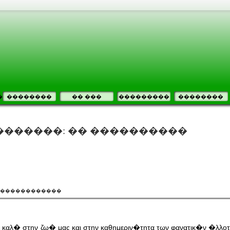
�
��������
�� ���
���������
��������
�������: �� ����������
�������������
α καλ� στην ζω� μας και στην καθημεριν�τητα των φανατικ�ν �λλο