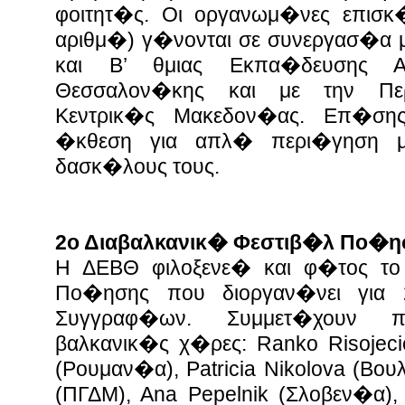
φοιτητ�ς. Οι οργανωμ�νες επισκ
αριθμ�) γ�νονται σε συνεργασ�α με
και Β’ θμιας Εκπα�δευσης Α
Θεσσαλον�κης και με την Πε
Κεντρικ�ς Μακεδον�ας. Eπ�σης
�κθεση για απλ� περι�γηση 
δασκ�λους τους.
2ο Διαβαλκανικ� Φεστιβ�λ Πο�η
Η ΔΕΒΘ φιλοξενε� και φ�τος το
Πο�ησης που διοργαν�νει για 
Συγγραφ�ων. Συμμετ�χουν
βαλκανικ�ς χ�ρες: Ranko Risojec
(Ρουμαν�α), Patricia Nikolova (Βο
(ΠΓΔΜ), Ana Pepelnik (Σλοβεν�α),