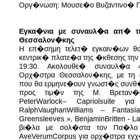
Οργ�νωση: Μουσε�ο Βυζαντινο� Π
Εγκα�νια με συναυλ�α απ� τ
Θεσσαλον�κης
Η επ�σημη τελετ� εγκαιν�ων θα
κεντρικ� πλατε�α της �κθεσης τη
19:30. Ακολουθε� συναυλ�α
Ορχ�στρα Θεσσαλον�κης, με τη 
που θα ερμηνε�ουν γνωστ�ς συνθ
προς τιμ�ν της Μ. Βρεταν�
PeterWarlock– Capriolsuite γ
RalphVaughanWilliams – Fant
Greensleeves », BenjaminBritten - 
βι�λα με σολ�στα τον Πα�λο Μ
AveVerumCorpus για ορχ�στρα εγχ�