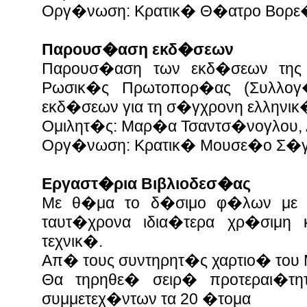
Οργ�νωση: Κρατικ� Θ�ατρο Βορε
Παρουσ�αση εκδ�σεων
Παρουσ�αση των εκδ�σεων της 
Ρωσικ�ς Πρωτοπορ�ας (Συλλο
εκδ�σεων για τη σ�γχρονη ελληνι
Ομιλητ�ς: Μαρ�α Τσαντσ�νογλου, 
Οργ�νωση: Κρατικ� Μουσε�ο Σ�γ
Εργαστ�ρια Βιβλιοδεσ�ας
Με θ�μα το δ�σιμο φ�λων με
ταυτ�χρονα ιδια�τερα χρ�σιμη 
τεχνικ�.
Απ� τους συντηρητ�ς χαρτιο� το
Θα τηρηθε� σειρ� προτεραι�τη
συμμετεχ�ντων τα 20 �τομα