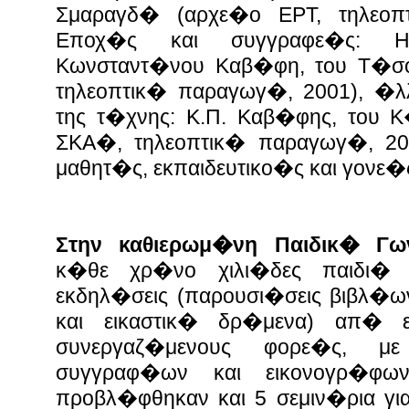
Σμαραγδ� (αρχε�ο ΕΡΤ, τηλεοπ
Εποχ�ς και συγγραφε�ς: Η
Κωνσταντ�νου Καβ�φη, του Τ�σ
τηλεοπτικ� παραγωγ�, 2001), �λλ
της τ�χνης: Κ.Π. Καβ�φης, του
ΣΚΑ�, τηλεοπτικ� παραγωγ�, 201
μαθητ�ς, εκπαιδευτικο�ς και γονε�
Στην καθιερωμ�νη Παιδικ� Γω
κ�θε χρ�νο χιλι�δες παιδι�
εκδηλ�σεις (παρουσι�σεις βιβλ�ων
και εικαστικ� δρ�μενα) απ� ε
συνεργαζ�μενους φορε�ς, 
συγγραφ�ων και εικονογρ�φω
προβλ�φθηκαν και 5 σεμιν�ρια γι