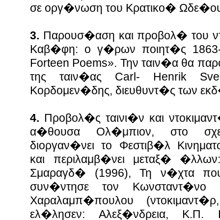
σε οργ�νωση του Κρατικο� Ωδε�ο
3.
Παρουσ�αση και προβολ� του ντ
Καβ�φη: ο γ�ρων ποιητ�ς 1863-
Forteen Poems». Την ταιν�α θα πα
της ταιν�ας Carl- Henrik Sve
Κορδομεν�δης, διευθυντ�ς των εκ
4.
Προβολ�ς ταινι�ν και ντοκιμαν
α�θουσα Ολ�μπιον, στο σχ
διοργαν�νει το Φεστιβ�λ Κινημ
και περιλαμβ�νει μεταξ� �λλων
Σμαραγδ� (1996), Τη ν�χτα π
συν�ντησε τον Κωνσταντ�νο 
Χαραλαμπ�πουλου (ντοκιμαντ�
ελ�λησεν: Αλεξ�νδρεια, Κ.Π.