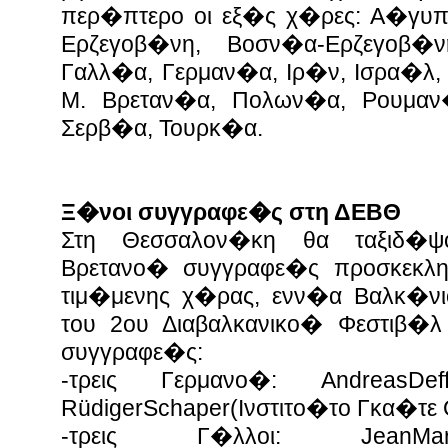
περ�πτερο οι εξ�ς χ�ρες: Α�γυπτ
Ερζεγοβ�νη, Βοσν�α-Ερζεγοβ�ν
Γαλλ�α, Γερμαν�α, Ιρ�ν, Ισρα�λ,
Μ. Βρεταν�α, Πολων�α, Ρουμαν
Σερβ�α, Τουρκ�α.
Ξ�νοι συγγραφε�ς στη ΔΕΒΘ
Στη Θεσσαλον�κη θα ταξιδ�ψ
Βρετανο� συγγραφε�ς προσκεκλη
τιμ�μενης χ�ρας, ενν�α Βαλκ�νι
του 2ου Διαβαλκανικο� Φεστιβ�
συγγραφε�ς:
-τρεις Γερμανο�: AndreasDeffn
RüdigerSchaper(Ινστιτο�το Γκα�τε
-τρεις Γ�λλοι: JeanMarc