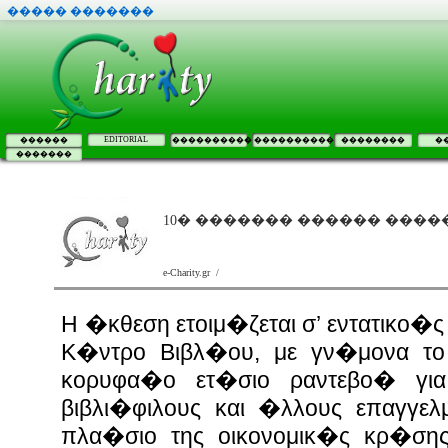
����� �������
EDITORIAL
������
����������
����������
��������
�
�������
10� ������� ������ ����
e-Charity.gr /
Η �κθεση ετοιμ�ζεται σ’ εντατικο
Κ�ντρο Βιβλ�ου, με γν�μονα το
κορυφα�ο ετ�σιο ραντεβο� για
βιβλι�φιλους και �λλους επαγγελ
πλα�σιο της οικονομικ�ς κρ�σης