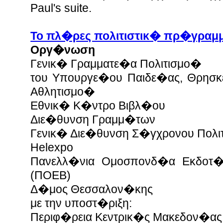
Paul's suite.
Το πλ�ρες πολιτιστικ� πρ�γραμμ
Οργ�νωση
Γενικ� Γραμματε�α Πολιτισμο�
του Υπουργε�ου Παιδε�ας, Θρησκε
Αθλητισμο�
Εθνικ� Κ�ντρο Βιβλ�ου
Διε�θυνση Γραμμ�των
Γενικ� Διε�θυνση Σ�γχρονου Πολι
Helexpo
Πανελλ�νια Ομοσπονδ�α Εκδοτ�ν
(ΠΟΕΒ)
Δ�μος Θεσσαλον�κης
με την υποστ�ριξη:
Περιφ�ρεια Κεντρικ�ς Μακεδον�ας