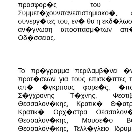
προσφορ�ς του σ
Συμμετ�χουνπανεπιστημιακο�
συνεργ�τες του, εν� θα η εκδ�λωσ
αν�γνωση αποσπασμ�των απ
Οδ�σσειας.
Το πρ�γραμμα περιλαμβ�νει �
προτ�σεων για τους επισκ�πτες
απ� �γκριτους φορε�ς, �π
Σ�γχρονης Τ�χνης, Φεστι
Θεσσαλον�κης, Κρατικ� Θ�ατ
Κρατικ� Ορχ�στρα Θεσσαλον
Θεσσαλον�κης, Μουσε�ο Βυζ
Θεσσαλον�κης, Τελλ�γλειο Ιδρυμ