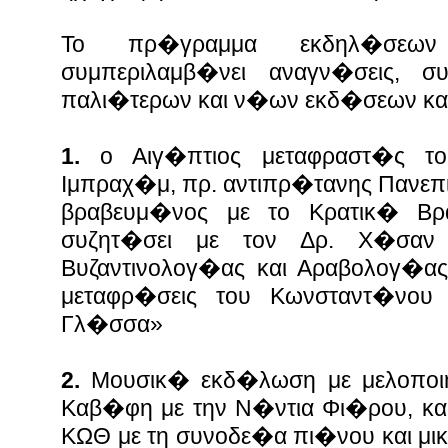
Το πρ�γραμμα εκδηλ�σεω
συμπεριλαμβ�νει αναγν�σεις, συ
παλι�τερων και ν�ων εκδ�σεων κα
1.
ο Αιγ�πτιος μεταφραστ�ς τ
Ιμπραχ�μ, πρ. αντιπρ�τανης Πανεπ
βραβευμ�νος με το Κρατικ� Βρ
συζητ�σει με τον Δρ. Χ�σαν
Βυζαντινολογ�ας και Αραβολογ�ας
μεταφρ�σεις του Κωνσταντ�νου
Γλ�σσα»
2.
Μουσικ� εκδ�λωση με μελοποι
Καβ�φη με την Ν�ντια Φι�ρου, κ
ΚΩΘ με τη συνοδε�α πι�νου και μ