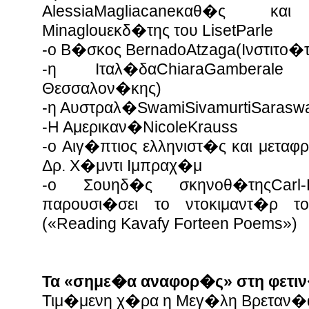
AlessiaMagliacaneκαθ�ς κα
Minaglouεκδ�της του LisetParle
-o Β�σκος BernadoAtzaga(Ινστιτο�
-η Ιταλ�δαChiaraGamberale 
Θεσσαλον�κης)
-η Αυστραλ�SwamiSivamurtiSaraswa
-Η Αμερικαν�NicoleKrauss
-ο Αιγ�πτιος ελληνιστ�ς και μετα
Δρ. Χ�μντι Ιμπραχ�μ
-ο Σουηδ�ς σκηνοθ�τηςCarl-H
παρουσι�σει το ντοκιμαντ�ρ 
(«Reading Kavafy Forteen Poems»)
Τα «σημε�α αναφορ�ς» στη φετι
Τιμ�μενη χ�ρα η Μεγ�λη Βρεταν�