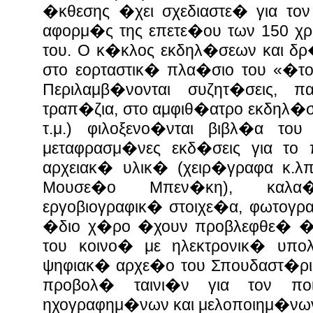
�κθεσης �χει σχεδιαστε� για τον
αφορμ�ς της επετε�ου των 150 
του. Ο κ�κλος εκδηλ�σεων και δρ
στο εορταστικ� πλα�σιο του «�το
Περιλαμβ�νονται συζητ�σεις, π
τραπ�ζια, στο αμφιθ�ατρο εκδηλ�σ
τ.μ.) φιλοξενο�νται βιβλ�α του
μεταφρασμ�νες εκδ�σεις για το
αρχειακ� υλικ� (χειρ�γραφα κ.λπ
Μουσε�ο Μπεν�κη), καλα
εργοβιογραφικ� στοιχε�α, φωτογρα
�διο χ�ρο �χουν προβλεφθε� �
του κοινο� με ηλεκτρονικ� υπο
ψηφιακ� αρχε�ο του Σπουδαστ�ρι
προβολ� ταινι�ν για τον π
ηχογραφημ�νων και μελοποιημ�νω