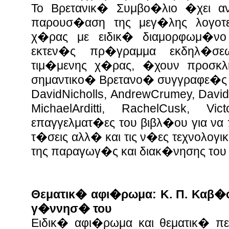
Το Βρετανικ� Συμβο�λιο �χει α
παρουσ�αση της μεγ�λης λογοτ
χ�ρας με ειδικ� διαμορφωμ�νο
εκτεν�ς πρ�γραμμα εκδηλ�σε
τιμ�μενης χ�ρας, �χουν προσκ
σημαντικο� Βρετανο� συγγραφε�ς (
DavidNicholls, AndrewCrumey, Davi
MichaelArditti, RachelCusk, Vic
επαγγελματ�ες του βιβλ�ου για να
τ�σεις αλλ� και τις ν�ες τεχνολογ
της παραγωγ�ς και διακ�νησης του
Θεματικ� αφι�ρωμα: Κ. Π. Καβ�
γ�ννησ� του
Ειδικ� αφι�ρωμα και θεματικ� π