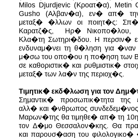
Milos Djurdjevic (Κροατ�α), Metin C
Gusho (Αλβαν�α), εν� απ� τη
μεταξ� �λλων οι ποιητ�ς: Σπ�
Καρατζ�ς, Ηρ� Νικοπο�λου, 
Κλα�τη Σωτηρι�δου. Η περσιν� 
ενδυναμ�νει τη θ�ληση για �ναν
μ�σω του οπο�ου η πο�ηση των Β
σε καθοριστικ� και ρυθμιστικ� στο
μεταξ� των λα�ν της περιοχ�ς.
Τιμητικ� εκδ�λωση για τον Δημ
Σημαντικ� προσωπικ�τητα της ε
αλλ� και �νθρωπος συνδεδεμ�νος 
Μαρων�της θα τιμηθε� απ� τη 10η
τον Δ�μο Θεσσαλον�κης. Θα πρα
και παρουσ�αση του φιλολογικο� 