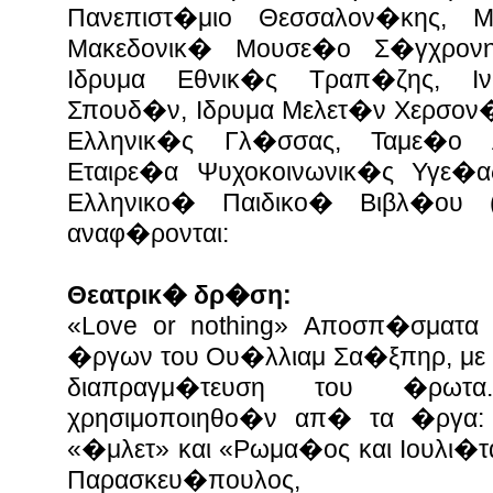
Πανεπιστ�μιο Θεσσαλον�κης, 
Μακεδονικ� Μουσε�ο Σ�γχρον
Ιδρυμα Εθνικ�ς Τραπ�ζης, Ινσ
Σπουδ�ν, Ιδρυμα Μελετ�ν Χερσον
Ελληνικ�ς Γλ�σσας, Ταμε�ο 
Εταιρε�α Ψυχοκοινωνικ�ς Υγε�α
Ελληνικο� Παιδικο� Βιβλ�ου (
αναφ�ρονται:
Θεατρικ� δρ�ση:
«Love or nothing» Αποσπ�σματα
�ργων του Ου�λλιαμ Σα�ξπηρ, με 
διαπραγμ�τευση του �ρωτα
χρησιμοποιηθο�ν απ� τα �ργα:
«�μλετ» και «Ρωμα�ος και Ιουλι�τ
Παρασκευ�πουλος,