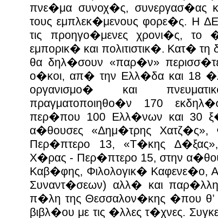
πνε�μα συνοχ�ς, συνεργασ�ας κ
τους εμπλεκ�μενους φορε�ς. Η ΔΕ
τις προηγο�μενες χρονι�ς, το 
εμπορικ� και πολιτιστικ�.
Κατ� τη δ
θα δηλ�σουν «παρ�ν» περισσ�τε
ο�κοι, απ� την Ελλ�δα και 18 �λ
οργανισμο� και πνευμα
πραγματοποιηθο�ν 170 εκδηλ�
περ�που 100 Ελλ�νων και 30 ξ
α�θουσες «Δημ�τρης Χατζ�ς», 
Περ�πτερο 13, «Τ�κης Δ�ξας»,
Χ�ρας - Περ�πτερο 15, στην α�θου
Καβ�φης, Φιλολογικ� Καφενε�ο, 
Συναντ�σεων) αλλ� και παρ�λλη
π�λη της Θεσσαλον�κης �που θ’ 
βιβλ�ου με τις �λλες τ�χνες.
Συγκε