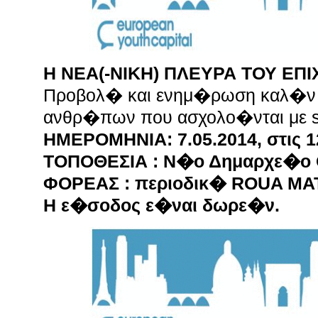
Η ΝΕΑ(-ΝΙΚΗ) ΠΛΕΥΡΑ ΤΟΥ ΕΠΙ
Προβολ� και ενημ�ρωση καλ�ν
ανθρ�πων που ασχολο�νται με sta
ΗΜΕΡΟΜΗΝΙΑ: 7.05.2014, στις 1
ΤΟΠΟΘΕΣΙΑ : Ν�ο Δημαρχε�ο
ΦΟΡΕΑΣ : περιοδικ� ROUA MA
Η ε�σοδος ε�ναι δωρε�ν.