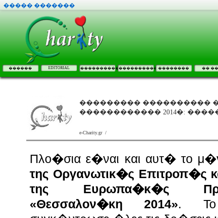
����� �������
EDITORIAL
������
����������
����������
��������
�� �
��������� ���������� 
������������ 2014�: ���
e-Charity.gr /
Πλο�σια ε�ναι και αυτ� το μ�
της Οργανωτικ�ς Επιτροπ�ς κ
της Ευρωπα�κ�ς Πρω
«Θεσσαλον�κη 2014»
. Το