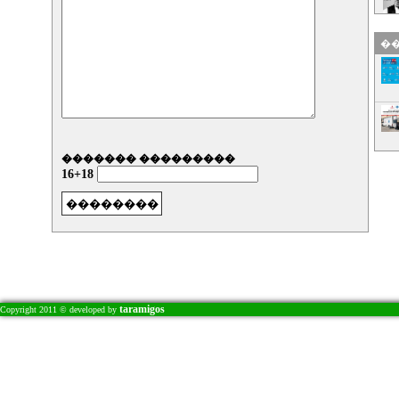
��
������� ���������
16+18
taramigos
Copyright 2011 © developed by