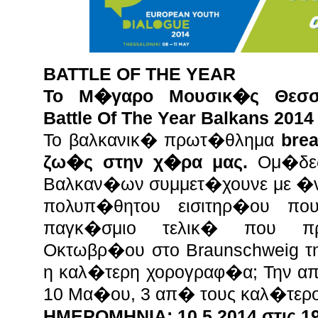
BATTLE OF THE YEAR
Το Μ�γαρο Μουσικ�ς Θεσσ
Battle Of The Year Balkans 201
Το βαλκανικ� πρωτ�θλημα
bre
ζω�ς στην χ�ρα μας.
Ομ�δες
Βαλκαν�ων συμμετ�χουνε με �να
πολυπ�θητου εισιτηρ�ου πο
παγκ�σμιο τελικ� που πρ
Οκτωβρ�ου στο Braunschweig τη
η καλ�τερη χορογραφ�α; Την απ
10 Μα�ου, 3 απ� τους καλ�τερ
ΗΜΕΡΟΜΗΝΙΑ: 10.5.2014 στις 1