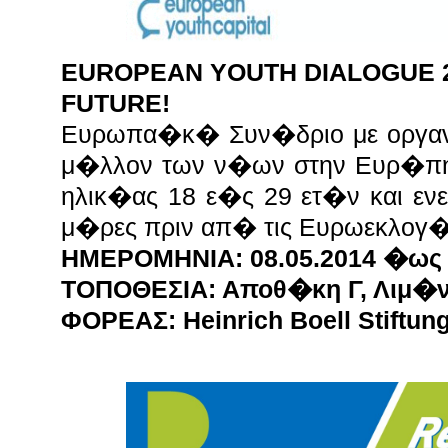
EUROPEAN YOUTH DIALOGUE 2
FUTURE!
Ευρωπα�κ� Συν�δριο με οργαν
μ�λλον των ν�ων στην Ευρ�πη
ηλικ�ας 18 ε�ς 29
ετ�ν και εν
μ�ρες πριν απ� τις Ευρωεκλογ�
ΗΜΕΡΟΜΗΝΙΑ: 08.05.2014 �ως 
ΤΟΠΟΘΕΣΙΑ: Αποθ�κη Γ, Λιμ�
ΦΟΡΕΑΣ: Heinrich Boell Stiftun