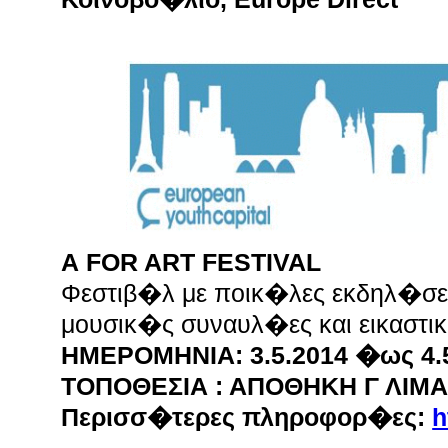
Α FOR ART FESTIVAL
Φεστιβ�λ με ποικ�λες εκδηλ�σε
μουσικ�ς συναυλ�ες και εικαστ
ΗΜΕΡΟΜΗΝΙΑ: 3.5.2014 �ως 4.
ΤΟΠΟΘΕΣΙΑ : ΑΠΟΘΗΚΗ Γ ΛΙΜ
Περισσ�τερες πληροφορ�ες:
h