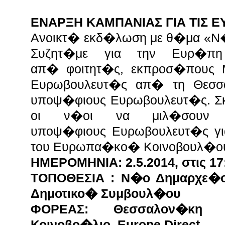
ΕΝΑΡΞΗ ΚΑΜΠΑΝΙΑΣ ΓΙΑ ΤΙΣ 
Ανοικτ� εκδ�λωση με θ�μα «Ν
Συζητ�με για την Ευρ�π
απ�
φοιτητ�ς, εκπροσ�πους
Ευρωβουλευτ�ς απ�
τη Θεσσ
υποψ�φιους Ευρωβουλευτ�ς. 
οι ν�οι να μιλ�σουν
υποψ�φιους
Ευρωβουλευτ�ς γι
του Ευρωπα�κο�
Κοινοβουλ�ου
ΗΜΕΡΟΜΗΝΙΑ: 2.5.2014, στις 1
ΤΟΠΟΘΕΣΙΑ : Ν�ο Δημαρχε�
Δημοτικο� Συμβουλ�ου
ΦΟΡΕΑΣ: Θεσσαλον�κη 
Κοινοβο�λιο, Europe Direct