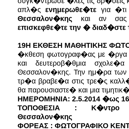
συγκ�ντρωσε �λες τις δρ�σεις κ
απλ�ς
ενημερωθε�τε
για �τι
Θεσσαλον�κης
και αν σας 
επισκεφθε�τε την � διαδ�στε 
19Η ΕΚΘΕΣΗ ΜΑΘΗΤΙΚΗΣ ΦΩΤ
�κθεση φωτογραφ�ας με �ργα
και δευτεροβ�θμια σχολε�α
Θεσσαλον�κης. Την ημ�ρα των 
τρ�α βραβε�α στις τρε�ς καλλ
θα παρουσιαστε� και μια τιμητικ
ΗΜΕΡΟΜΗΝΙΑ: 2.5.2014 �ως 16
ΤΟΠΟΘΕΣΙΑ : Κ�ντρο Α
Θεσσαλον�κης
ΦΟΡΕΑΣ : ΦΩΤΟΓΡΑΦΙΚΟ ΚΕΝ