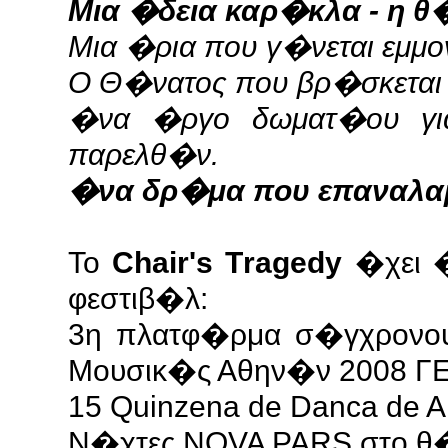
Μια �δεια καρ�κλα - η θ
Μια �ρια που γ�νεται εμμο
Ο Θ�νατος που βρ�σκεται 
�να �ργο δωματ�ου για
παρελθ�ν.
�να δρ�μα που επαναλα
Το
Chair's Τragedy
�χει 
φεστιβ�λ:
3η πλατφ�ρμα σ�γχρονο
Μουσικ�ς Αθην�ν 2008 Γ
15 Quinzena de Danca de Al
Ν�χτες NOVA PARS στο θ�α