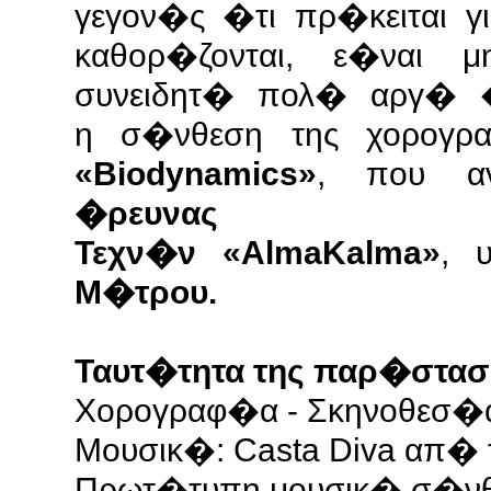
γεγον�ς �τι πρ�κειται 
καθορ�ζονται, ε�ναι μ
συνειδητ� πολ� αργ� �
η σ�νθεση της χορογρ
«Biodynamics»
, που α
�ρευνας 
Τεχν�ν «AlmaKalma»
, 
Μ�τρου.
Ταυτ�τητα της παρ�στασ
Χορογραφ�α - Σκηνοθεσ�
Μουσικ�: Casta Diva απ� τ
Πρωτ�τυπη μουσικ� σ�νθ