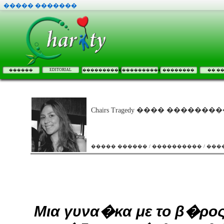
����� �������
EDITORIAL
������
����������
����������
��������
�� �
Chairs Tragedy ���� �������
����� ������ / ���������� / ��
Μια γυνα�κα με το β�ρος