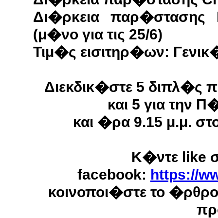
Δι�ρκεια παρ�στασης E
(μ�νο για τις 25/6)
Τιμ�ς εισιτηρ�ων: Γενι
Διεκδικ�στε 5 διπλ�ς π
και 5 για την 
και �ρα 9.15 μ.μ. 
Κ�ντε like 
facebook:
https://w
κοινοποι�στε το �ρθρ
πρ