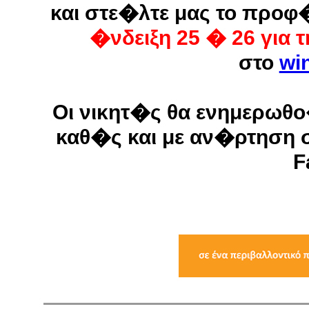
και στε�λτε μας το προφ
�νδειξη 25 � 26 για
στο
wi
Οι νικητ�ς θα ενημερωθ
καθ�ς και με αν�ρτηση σ
F