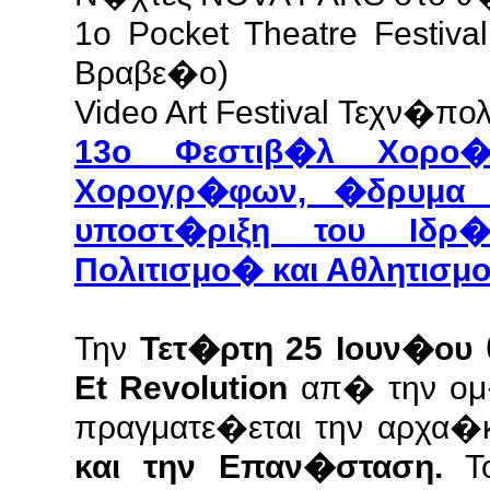
1ο Pocket Theatre Festiv
Βραβε�ο)
Video Art Festival Τεχν�πολ
13ο Φεστιβ�λ Χορο
Χορογρ�φων, �δρυμα 
υποστ�ριξη του Ιδρ
Πολιτισμο� και Αθλητισμ
Την
Τετ�ρτη 25 Ιουν�ου
Et Revolution
απ� την ο
πραγματε�εται την αρχα
και την Επαν�σταση.
Το