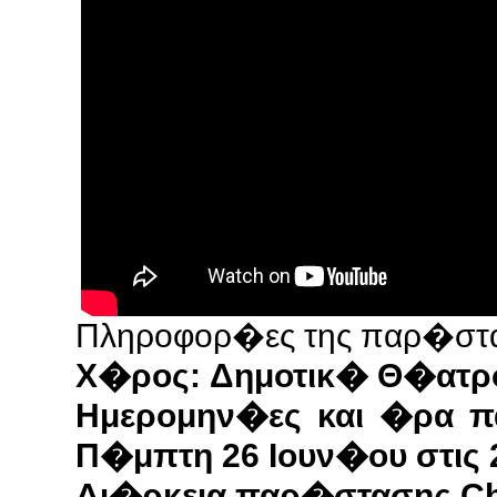
Πληροφορ�ες της παρ�στ
Χ�ρος: Δημοτικ� Θ�ατρ
Ημερομην�ες και �ρα πα
Π�μπτη 26 Ιουν�ου στις 
Δι�ρκεια παρ�στασης Cha