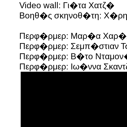
Video wall: Γι�τα Χατζ�
Βοηθ�ς σκηνοθ�τη: Χ�ρη
Περφ�ρμερ: Μαρ�α Χαρ�
Περφ�ρμερ: Σεμπ�στιαν Τ
Περφ�ρμερ: Β�το Νταμον
Περφ�ρμερ: Ιω�ννα Σκαν