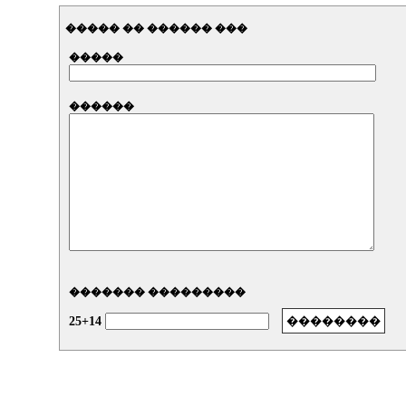
����� �� ������ ���
�����
������
������� ���������
25+14