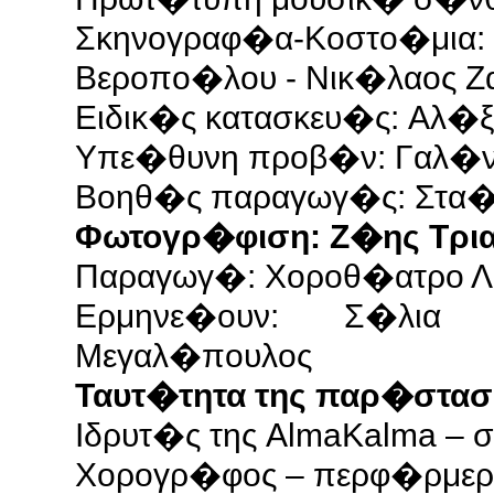
Σκηνογραφ�α-Κ
Βεροπο�λου - Νικ�λαος Ζ
Ειδικ�ς κατασκευ�ς: Αλ�
Υπε�θυνη προβ�ν: Γαλ�ν
Βοηθ�ς παραγωγ�ς: Στα�
Φωτογρ�φιση: Ζ�ης Τρι
Παραγωγ�: Χοροθ�ατρο 
Ερμηνε�ουν: Σ�λια
Μεγαλ�πουλος
Ταυτ�τητα της παρ�σταση
Iδρυτ�ς της AlmaKalma – 
Xορογρ�φος – περφ�ρμε