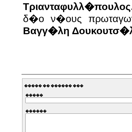
Τριανταφυλλ�πουλος
δ�ο ν�ους πρωταγω
Βαγγ�λη Δουκουτσ�
����� �� ������ ���
�����
������