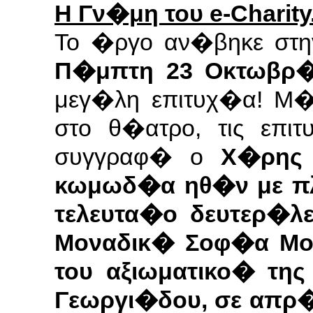
Η
Γν�μη του e-Charity
Το �ργο αν�βηκε στ
Π�μπτη 23 Οκτωβρ�
μεγ�λη επιτυχ�α! Μ
στο θ�ατρο, τις επιτ
συγγραφ� ο
Χ�ρης 
κωμωδ�α ηθ�ν με πλο
τελευτα�ο δευτερ�λ
Μοναδικ� Σοφ�α Μο
του αξιωματικο� τη
Γεωργι�δου, σε απρ�