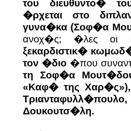
του διευθυντο� τ
�ρχεται στο διπλα
γυνα�κα (Σοφ�α Μο
ανοχ�ς;
�λες οι 
ξεκαρδιστικ� κωμωδ
τον �διο
�που συναντ
τη Σοφ�α Μουτ�δο
«Καφ� της Χαρ�ς»)
Τριανταφυλλ�πουλο,
Δουκουτσ�λη.