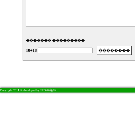
������� ���������
10+18
taramigos
Copyright 2011 © developed by