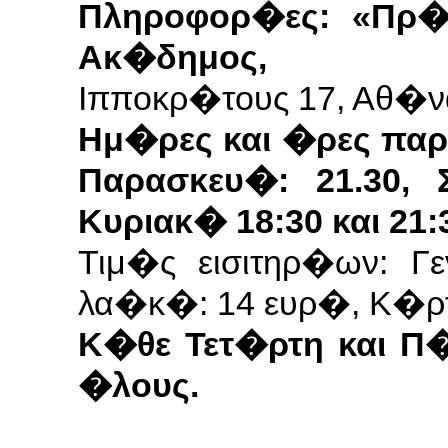
Πληροφορ�ες: «Πρ�
Ακ�δημος,
Ιπποκρ�τους 17, Αθ�ν
Hμ�ρες και �ρες παρ
Παρασκευ�: 21.30, 
Κυριακ� 18:30 και 21:
Τιμ�ς εισιτηρ�ων: Γ
λα�κ�: 14 ευρ�, Κ�ρτ
Κ�θε Τετ�ρτη και Π
�λους.