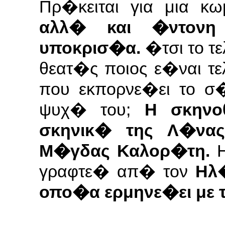
Πρ�κειται για μια 
αλλ� και �ντονη 
υποκρισ�α.
�τσι το τ
θεατ�ς ποιος ε�ναι τ
που εκπορνε�ει το σ
ψυχ� του;
Η σκηνο
σκηνικ� της Λ�νας
Μ�γδας Καλορ�τη.
γραφτε� απ� τον
Ηλ
οπο�α ερμηνε�ει με τ