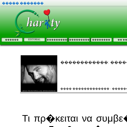
����� �������
EDITORIAL
������
����������
����������
��������
�� �
������������: ����
���� ������������� - �����
Τι πρ�κειται να συμβ