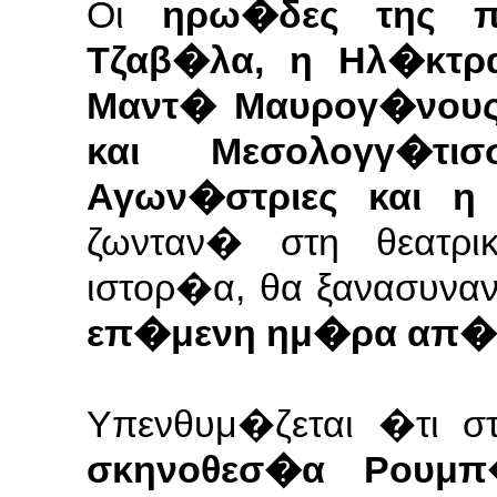
Οι
ηρω�δες της 
Τζαβ�λα, η Ηλ�κτρ
Μαντ� Μαυρογ�νου
και Μεσολογγ�τι
Αγων�στριες και 
ζωνταν� στη θεατρ
ιστορ�α,
θα ξανασυνα
επ�μενη ημ�ρα απ� 
Υπενθυμ�ζεται �τι 
σκηνοθεσ�α Ρουμ