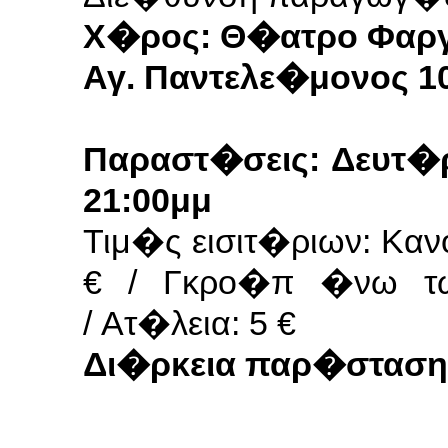
Χ�ρος:
Θ�ατρο Φαρ
Αγ. Παντελε�μονος 10
Παραστ�σεις:
Δευτ�ρ
21:00μμ
Τιμ�ς εισιτ�ριων:
Καν
€ /
Γκρο�π �νω τω
/
Ατ�λεια: 5 €
Δι�ρκεια παρ�στασης