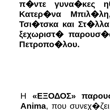
π�ντε γυνα�κες η
Κατερ�να Μπιλ�λ
Τσι�τσκα και Στ�λλα
ξεχωριστ�
παρουσ�
Πετροπο�λου.
Η
«ΕΞΟΔΟΣ» παρου
Anima
, που συνεχ�ζε