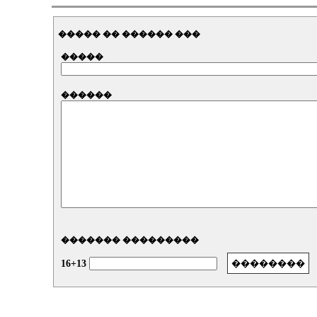
����� �� ������ ���
�����
������
������� ���������
16+13