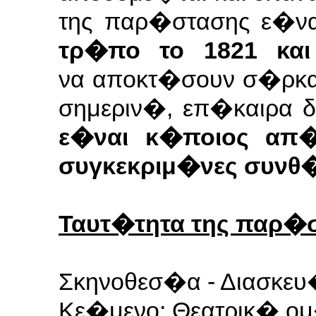
της παρ�στασης ε�ν
τρ�πο το 1821 και
να
αποκτ�σουν σ�ρκα 
σημεριν�, επ�καιρα 
ε�ναι κ�ποιος απ
συγκεκριμ�νες
συνθ�
Ταυτ�τητα της παρ�
Σκηνοθεσ�α - Διασκε
Κε�μενο: Θεατρικ� ο