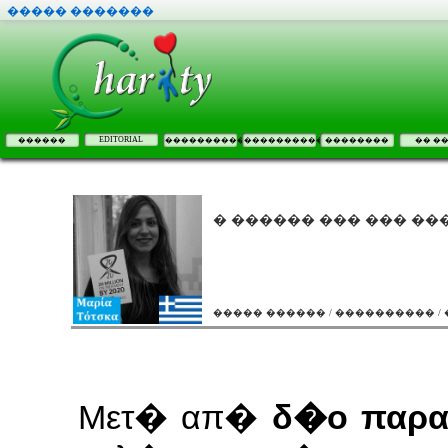
����� �������
EDITORIAL
������
����������
����������
��������
�� �
� ������ ��� ��� �
����� ������ / ���������� 
Μετ� απ�
δ�ο παρα