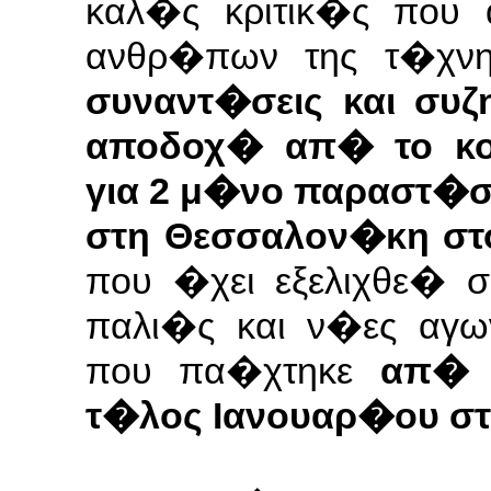
καλ�ς κριτικ�ς που
ανθρ�πων της τ�χν
συναντ�σεις
και συ
αποδοχ� απ� το κο
για
2 μ�νο παραστ�σ
στη Θεσσαλον�κη στ
που �χει εξελιχθε� 
παλι�ς και ν�ες
αγω
που πα�χτηκε
απ� 
τ�λος Ιανουαρ�ου στ