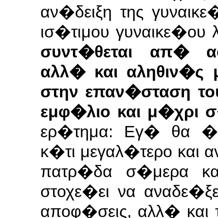
αν�δειξη της γυναικ
ισ�τιμου
γυναικε�ου
συντ�θεται απ� α
αλλ� και αληθιν�ς
στην επαν�σταση το
εμφ�λιο και μ�χρι 
ερ�τημα: Εγ� θα �
κ�τι
μεγαλ�τερο και α
πατρ�δα σ�μερα κ
στοχε�ει να αναδε�ξει
αποφ�σεις, αλλ�
και