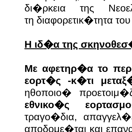
δι�ρκεια της Νεο
τη
διαφορετικ�τητα το
Η ιδ�α της σκηνοθεσ
Με αφετηρ�α το περ
εορτ�ς -κ�τι μεταξ
ηθοποιο� προετοιμ
εθνικο�ς
εορτασμ
τραγο�δια, απαγγελ�
αποδομε�ται και επαν