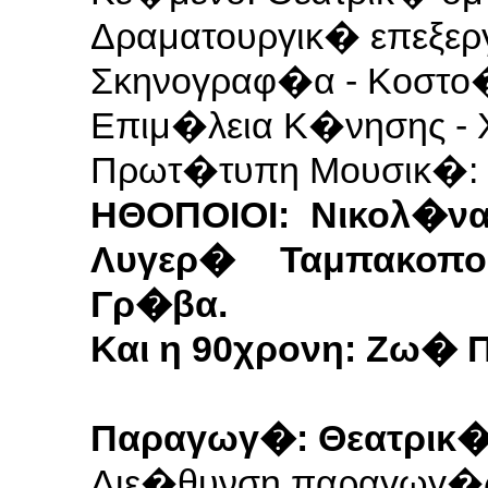
Δραματουργικ� επεξε
Σκηνογραφ�α - Κοστ
Επιμ�λεια Κ�νησης -
Πρωτ�τυπη Μουσικ�:
ΗΘΟΠΟΙΟΙ: Νικολ�ν
Λυγερ� Ταμπακοπ
Γρ�βα.
Και η 90χρονη: Ζω�
Παραγωγ�: Θεατρικ
Διε�θυνση παραγωγ�