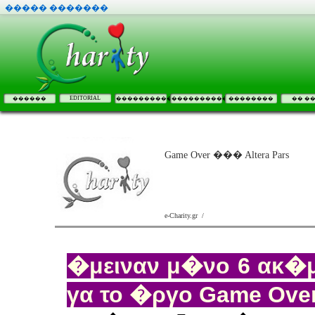
����� �������
EDITORIAL
������
����������
����������
��������
�� �
Game Over ��� Altera Pars
e-Charity.gr /
�μειναν μ�νο 6 ακ�
γα το �ργο Game Ove