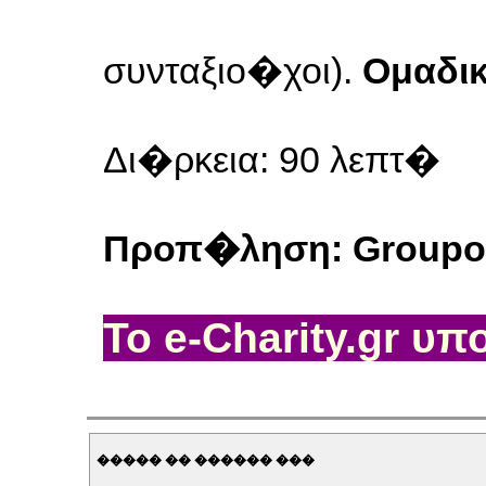
συνταξιο�χοι).
Ομαδικ
Δι�ρκεια: 90 λεπτ�
Προπ�ληση: Groupon.
Το e-Charity.gr υ
����� �� ������ ���