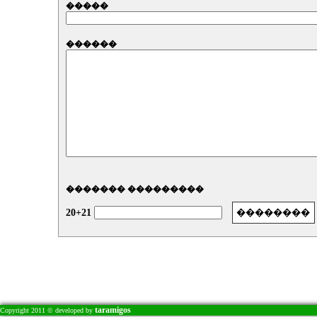
�����
������
������� ���������
20+21
taramigos
Copyright 2011 © developed by