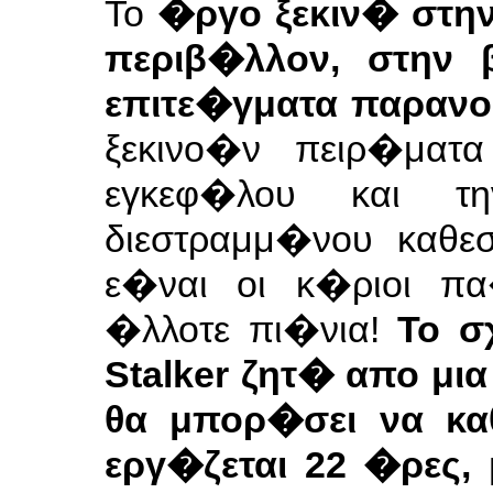
Το
�ργο ξεκιν� στη
περιβ�λλον, στην 
επιτε�γματα παρα
ξεκινο�ν πειρ�ματ
εγκεφ�λου και τ
διεστραμμ�νου καθε
ε�ναι οι κ�ριοι πα
�λλοτε πι�νια!
Το σ
Stalker ζητ� απο 
θα μπορ�σει να κα
εργ�ζεται 22 �ρες,