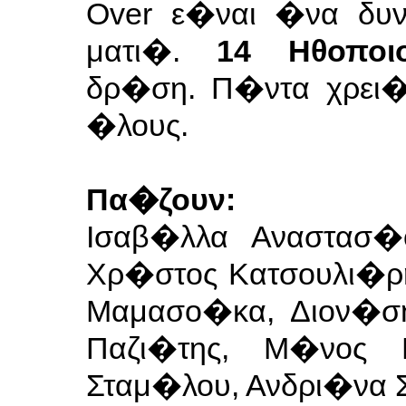
Over ε�ναι �να δυν
ματι�.
14 Ηθοπο
δρ�ση.
Π�ντα χρει�
�λους.
Πα�ζουν:
Ισαβ�λλα Αναστασ�
Χρ�στος Κατσουλι�ρ
Μαμασο�κα, Διον�σ
Παζι�της, Μ�νος 
Σταμ�λου, Ανδρι�να 