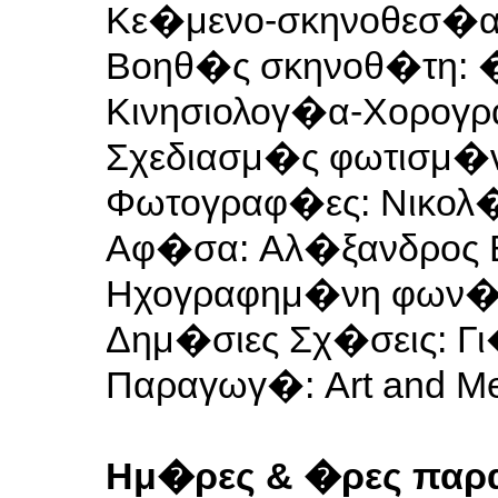
Κε�μενο-σκηνοθεσ�α
Βοηθ�ς σκηνοθ�τη: 
Κινησιολογ�α-Χορογ
Σχεδιασμ�ς φωτισμ�
Φωτογραφ�ες: Νικολ�
Αφ�σα: Αλ�ξανδρος 
Ηχογραφημ�νη φων� ε
Δημ�σιες Σχ�σεις: Γ
Παραγωγ�: Art and M
Ημ�ρες & �ρες παρ