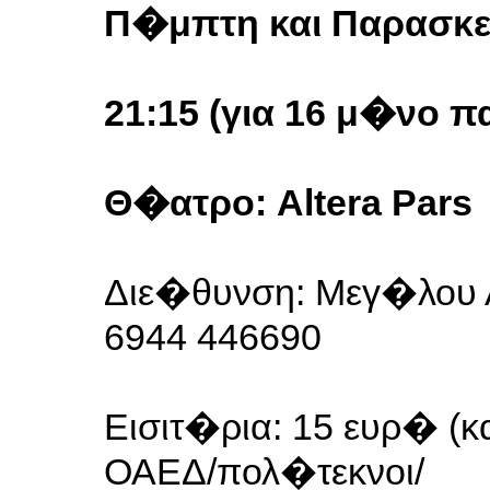
Π�μπτη και Παρασκ
21:15 (για 16 μ�νο 
Θ�ατρο: Altera Pars
Διε�θυνση: Μεγ�λου Α
6944 446690
Εισιτ�ρια: 15 ευρ� (
ΟΑΕΔ/πολ�τεκνοι/