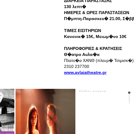
ΔΙΑΡΚΕΙΑ ΠΑΡΑΣΤΑΣΗΣ
130 λεπτ�
ΗΜΕΡΕΣ & ΩΡΕΣ ΠΑΡΑΣΤΑΣΕΩΝ
Π�μπτη-Παρασκευ� 21.00, Σ�ββατ
ΤΙΜΕΣ ΕΙΣΙΤΗΡΙΩΝ
Κανονικ� 15€, Μειωμ�νο 10€
ΠΛΗΡΟΦΟΡΙΕΣ & ΚΡΑΤΗΣΕΙΣ
Θ�ατρο Αυλα�α
Πλατε�α ΧΑΝΘ (πλευρ� Τσιμισκ�)
2310 237700
www.avlaiatheatre.gr