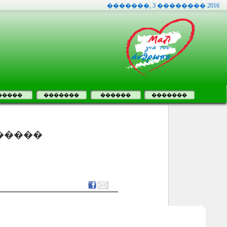
�������, 3 �������� 2016
�����
�������
������
�������
������