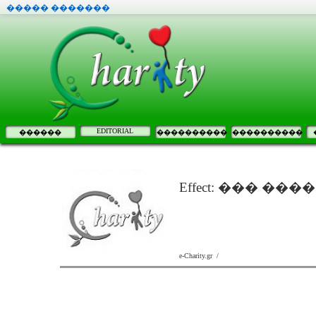
����� �������
EDITORIAL
������
����������
����������
Effect: ��� 
e-Charity.gr /