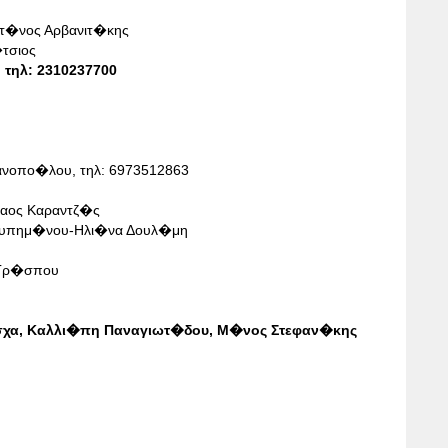
τ�νος Αρβανιτ�κης
τσιος
 τηλ: 2310237700
ανοπο�λου, τηλ: 6973512863
αος Καραντζ�ς
Λυπημ�νου-Ηλι�να Δουλ�μη
 Γρ�σπου
χα, Καλλι�πη Παναγιωτ�δου, Μ�νος Στεφαν�κης