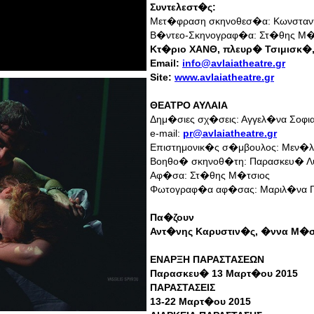
Συντελεστ�ς:
Μετ�φραση σκηνοθεσ�α: Κωνσταν
Β�ντεο-Σκηνογραφ�α: Στ�θης Μ�
Κτ�ριο ΧΑΝΘ, πλευρ� Τσιμισκ�,
Email:
info@avlaiatheatre.gr
Site:
www.avlaiatheatre.gr
ΘΕΑΤΡΟ ΑΥΛΑΙΑ
Δημ�σιες σχ�σεις: Αγγελ�να Σοφι
e-mail:
pr@avlaiatheatre.gr
Επιστημονικ�ς σ�μβουλος: Μεν�λ
Βοηθο� σκηνοθ�τη: Παρασκευ� 
Αφ�σα: Στ�θης Μ�τσιος
Φωτογραφ�α αφ�σας: Μαριλ�να
Πα�ζουν
Αντ�νης Καρυστιν�ς, �ννα Μ�σ
ΕΝΑΡΞΗ ΠΑΡΑΣΤΑΣΕΩΝ
Παρασκευ� 13 Μαρτ�ου 2015
ΠΑΡΑΣΤΑΣΕΙΣ
13-22 Μαρτ�ου 2015