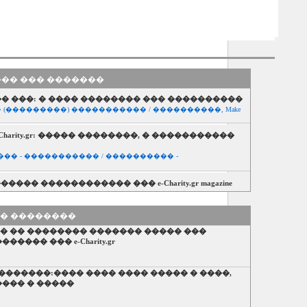
��� ��� �������
� ���: � ���� �������� ��� ����������
 (���������) ����������� / ����������, Make
harity.gr: ����� ��������, � �����������
�� - ����������� / ���������� -
����� ������������ ��� e-Charity.gr magazine
����� ���������� - ������������ /
�������������
�� ��������
������� GRONHOLM
oniki ��� �� �������� ������� ����� ���
�� - ����������� / ���������� -
���� ��� e-Charity.gr
��������
�� - ����������� / ���������� -
������:���� ���� ���� ����� � ����,
���� � �����
������������ �� ��� Elvis
�� - ����������� / ���������� -