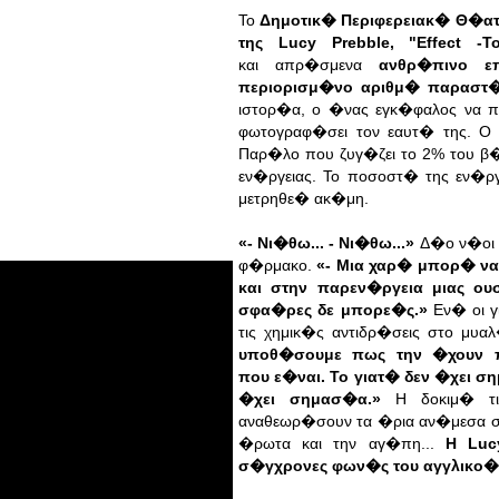
Το
Δημοτικ� Περιφερειακ� Θ�α
της Lucy Prebble, "Effect
και
απρ�σμενα
ανθρ�πινο ε
περιορισμ�νο αριθμ�
παραστ
ιστορ�α, ο �νας εγκ�φαλος να π
φωτογραφ�σει τον εαυτ� της.
Ο 
Παρ�λο που ζυγ�ζει το 2% του
β�
εν�ργειας. Το ποσοστ� της
εν�ργ
μετρηθε� ακ�μη.
«- Νι�θω... - Νι�θω...»
Δ�ο ν�οι 
φ�ρμακο.
«- Μια χαρ� μπορ� να
και στην
παρεν�ργεια μιας ο
σφα�ρες δε μπορε�ς.»
Εν� οι 
τις χημικ�ς αντιδρ�σεις
στο μυαλ
υποθ�σουμε πως την �χουν π
που
ε�ναι. Το γιατ� δεν �χει 
�χει σημασ�α.»
Η δοκιμ� τι
αναθεωρ�σουν τα �ρια
αν�μεσα σ
�ρωτα και την αγ�πη...
H Luc
σ�γχρονες φων�ς του αγγλικο