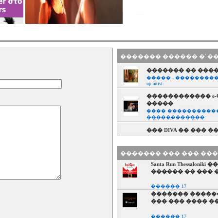
������� ������ �' �
������� �� ����
����� - ���������
up artist
������������ e-C
�����
���� �����������
������������
��� DIVA �� ��� ��
�������� - �����
�������������, 
������� ��� ��� ��
������������:� 
Santa Run Thessal
���� �����������
������������
������ �� ��� ���
������������:
������ 17
���� �����������
������� ������
������������
��� ��� ���� �
������������: �
������ 17
���� �����������