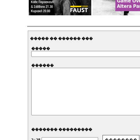
����� �� ������ ���
�����
������
������� ���������