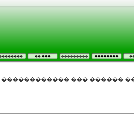
��������
�� ���
���������
��������
�
���� ������������ ��� ������ 