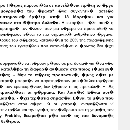
τρο Π�τρας
παρουσι�ζει σε
πανελλ�νια πρ�τη το
�ργο
 -Τομογραφ�α του �ρωτα"
�να συγκινητικ�, αστε�ο
πιστημονικ� θρ�λερ απ� 13 Μαρτ�ου και για
�σεων στο Θ�ατρο Αυλα�α.
Η ιστορ�α
... �λη αυτ� η
αρατηρε� τον �λλον, σαν μια κ�μερα να
προσπαθε� να
εγκ�φαλος ε�ναι το πιο σημαντικ� ανθρ�πινο �ργανο.
ρους του σ�ματος, καταναλ�νει το 20% της παραγ�μενης
ειας του εγκεφ�λου που καταναλ�νει ο �ρωτας δεν �χει
συμφωνο�ν να π�ρουν μ�ρος σε μια δοκιμ� για �να ν�ο
 καταλ�βω τη διαφορ� αν�μεσα στο ποιος ε�μαι εγ�
υσ�ας.
- Μην το π�ρεις προσωπικ�, �μως ο�τε με
γιατρο� μπορο�ν να παρατηρ�σουν με κ�θε λεπτομ�ρεια
� των ερωτευμ�νων, δεν ξ�ρουν τι τις προκαλε�:
«- Ας
ροκαλ�σει τα φ�ρμακα. Και λοιπ�ν; Ε�ναι αυτ�
σημασ�α.
- �χει τερ�στια σημασ�α. Ε�ναι το μ�νο που
ν�ζεται στον α�ρα. Κι οι γιατρο�, αναγκ�ζονται ν’
την τρ�λα και την υγε�α, τον �νθρωπο και τη χημε�α, τον
y Prebble, θεωρε�ται μ�α απ� τις πιο δυναμικ�ς
�
θε�τρου.