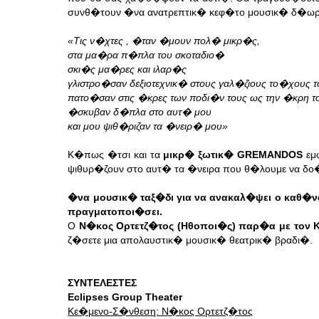
συνθ�τουν �να ανατρεπτικ� κεφ�το μουσικ� δ�ωρ
«Τις ν�χτες , �ταν �μουν πολ� μικρ�ς,
στα μα�ρα π�πλα του σκοταδιο�
σκι�ς μα�ρες και ιλαρ�ς
γλιστρο�σαν δεξιοτεχνικ� στους γαλ�ζιους το�χους 
πατο�σαν στις �κρες των ποδι�ν τους ως την �κρη τ
�σκυβαν δ�πλα στο αυτ� μου
και μου ψιθ�ριζαν τα �νειρ� μου»
Κ�πως �τσι και τα
μικρ� ξωτικ� GREMANDOS
εμφ
ψιθυρ�ζουν στο αυτ� τα �νειρα που θ�λουμε να δο�
�να μουσικ� ταξ�δι για να ανακαλ�ψει ο καθ�να
πραγματοποι�σει.
Ο
Ν�κος Ορτετζ�τος (Ηθοποι�ς) παρ�α με τον 
ζ�σετε μια απολαυστικ� μουσικ� θεατρικ� βραδι�.
ΣΥΝΤΕΛΕΣΤΕΣ
Eclipses Group Theater
Κε�μενο-Σ�νθεση: Ν�κος Ορτετζ�τος