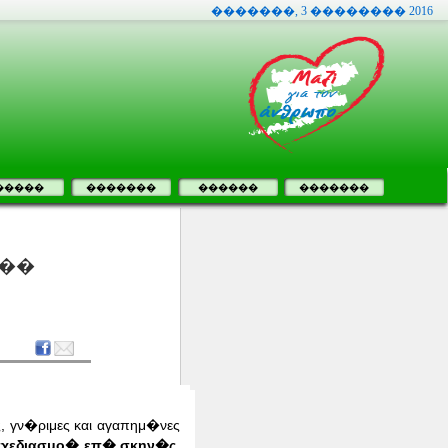
�������, 3 �������� 2016
�����
�������
������
�������
���
, γν�ριμες και αγαπημ�νες
οσχεδιασμο� επ� σκην�ς
,