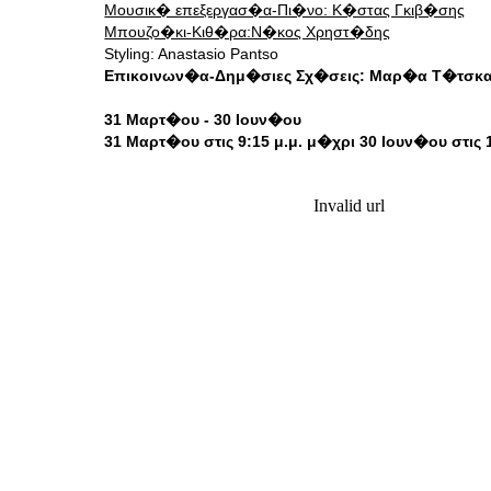
Μουσικ� επεξεργασ�α-Πι�νο: Κ�στας Γκιβ�σης
Μπουζο�κι-Κιθ�ρα:Ν�κος Χρηστ�δης
Styling: Anastasio Pantso
Επικοινων�α-Δημ�σιες Σχ�σεις: Μαρ�α Τ�τσκ
31 Μαρτ�ου - 30 Ιουν�ου
31 Μαρτ�ου στις 9:15 μ.μ. μ�χρι 30 Ιουν�ου στις 1