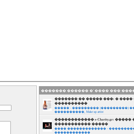
������� ������ �' ���� ��� ��
������� �� ����� ���: � ����
����������
����� - ��������� (���������) �
����������, Make up artist
������������ e-Charity.gr: �����
����������� �����
���� ������������� - ���������
������������