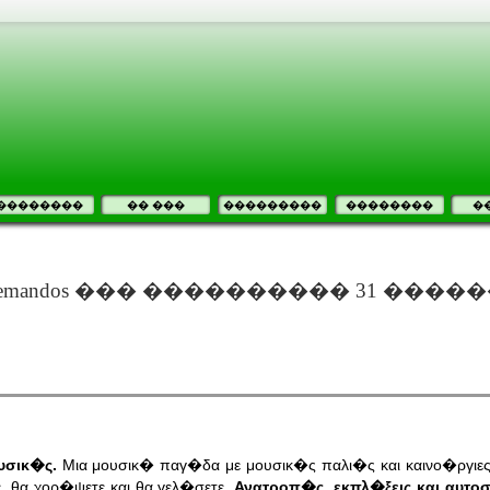
��������
�� ���
���������
��������
�
emandos ��� ���������� 31 ����
ουσικ�ς.
Μια μουσικ� παγ�δα με μουσικ�ς παλι�ς και καινο�ργιες
 θα χορ�ψετε και θα γελ�σετε.
Ανατροπ�ς, εκπλ�ξεις και αυτ