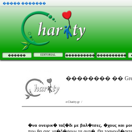
����� �������
EDITORIAL
������
����������
����������
�������� �� Gr
e-Charity.gr /
�να ονειρικ� ταξ�δι με βαλ�τσες, �χους και μ
που θα σας χα�δ�ψουν τα αυτι�. Θα τραγουδ�σετε,