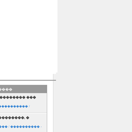
�����
 �������� ���
���������� /
 ��������, �
�� / ���������� -