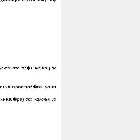
νται στο πλ�ι μας και μας
και να προσπαθ�σει να τα
κι-Κιθ�ρα)
σας καλο�ν να