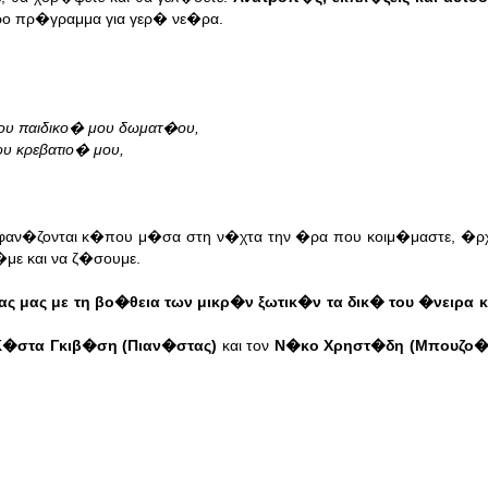
ο πρ�γραμμα για γερ� νε�ρα.
του παιδικο� μου δωματ�ου,
ου κρεβατιο� μου,
αν�ζονται κ�που μ�σα στη ν�χτα την �ρα που κοιμ�μαστε, �ρχο
με και να ζ�σουμε.
ς μας με τη βο�θεια των μικρ�ν ξωτικ�ν τα δικ� του �νειρα 
Κ�στα Γκιβ�ση (Πιαν�στας)
και τον
Ν�κο Χρηστ�δη (Μπουζο�