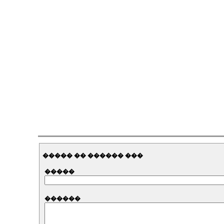
����� �� ������ ���
�����
������