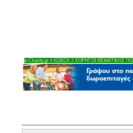
e-Charity.gr // ADBOX // ΧΟΡΗΓΟΙ ΘΕΜΑΤΙΚΗΣ Π