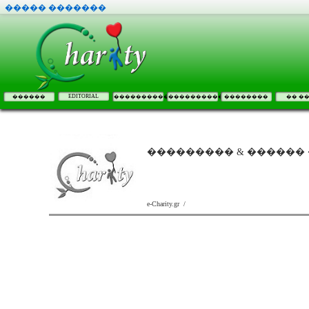
����� �������
EDITORIAL
������
����������
����������
��������
�� �
��������� & ������ 
e-Charity.gr /