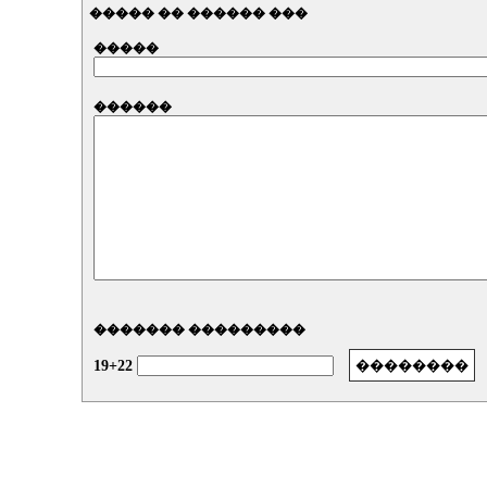
����� �� ������ ���
�����
������
������� ���������
19+22