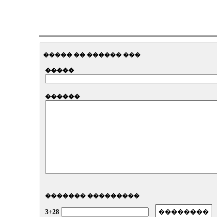
����� �� ������ ���
�����
������
������� ���������
3+28