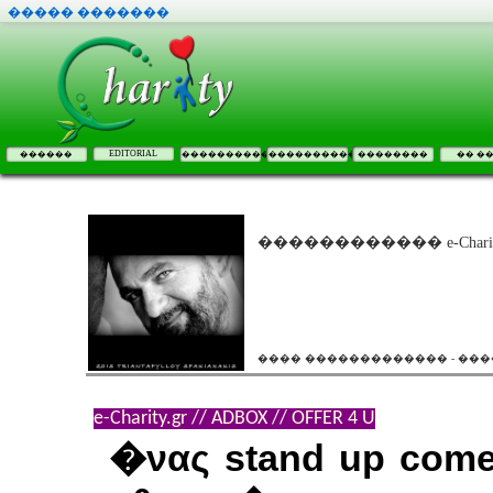
����� �������
EDITORIAL
������
����������
����������
��������
�� �
������������ e-Chari
���� ������������� - ���
e-Charity.gr // ADBOX // OFFER 4 U
�νας stand up come