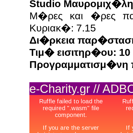
Studio Μαυρομιχ�λη
Μ�ρες και �ρες πα
Κυριακ�: 7.15
Δι�ρκεια παρ�σταση
Τιμ� εισιτηρ�ου: 10
Προγραμματισμ�νη 
e-Charity.gr // AD