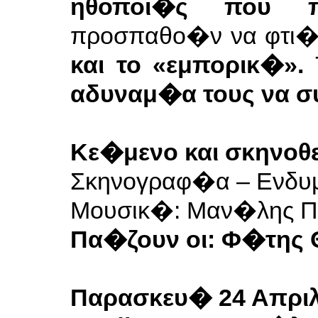
ηθοποι�ς που π
προσπαθο�ν να φτι�
και το «εμπορικ�».
αδυναμ�α τους να σ
Κε�μενο και σκηνο
Σκηνογραφ�α – Ενδ
Μουσικ�: Μαν�λης 
Πα�ζουν οι: Φ�της
Παρασκευ� 24 Απρι