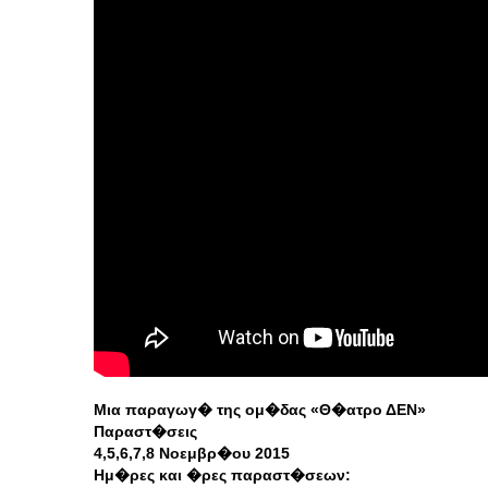
Μια παραγωγ� της ομ�δας «Θ�ατρο ΔΕΝ»
Παραστ�σεις
4,5,6,7,8 Νοεμβρ�ου 2015
Ημ�ρες και �ρες παραστ�σεων: