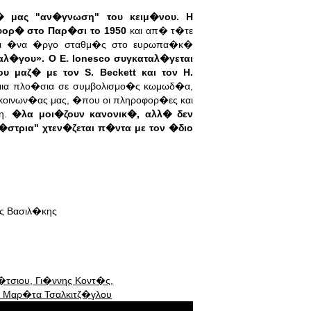
� μας "αν�γνωση" του κειμ�νου.
Η
ορ� στο Παρ�σι το 1950
και απ� τ�τε
αι �να �ργο σταθμ�ς στο ευρωπα�κ�
ραλ�γου».
Ο Ε. Ionesco συγκαταλ�γεται
υ μαζ� με τον S. Beckett και
τον H.
ια πλο�σια σε συμβολισμο�ς κωμωδ�α,
 κοινων�ας μας, �που οι πληροφορ�ες και
ψη.
�λα μοι�ζουν κανονικ�, αλλ� δεν
στρια" χτεν�ζεται π�ντα με τον �διο
ς Βασιλ�κης
τσιου, Γι�ννης Κοντ�ς,
,
Μαρ�τα Τσαλκιτζ�γλου