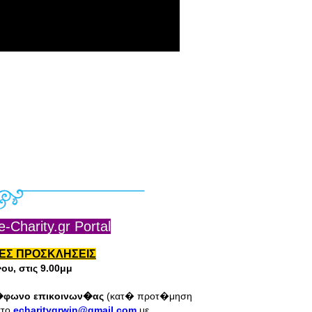
harity.gr Portal
ΕΣ ΠΡΟΣΚΛΗΣΕΙΣ
υ, στις 9.00μμ
�φωνο επικοινων�ας
(κατ� προτ�μηση
το
echaritygrwin@gmail.com
με