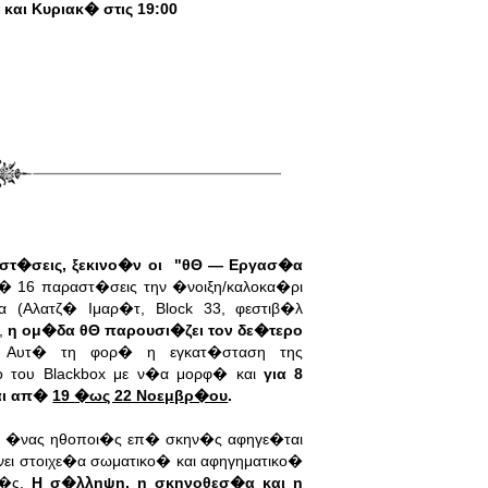
και Κυριακ� στις 19:00
αστ�σεις, ξεκινο�ν οι "θΘ — Εργασ�α
 16 παραστ�σεις την �νοιξη/καλοκα�ρι
 (Αλατζ� Ιμαρ�τ, Block 33, φεστιβ�λ
,
η ομ�δα θΘ παρουσι�ζει τον δε�τερο
Αυτ� τη φορ� η εγκατ�σταση της
ο του
Blackbox με ν�α μορφ� και
για 8
αι απ�
19
�ως 22 Νοεμβρ�ου
.
.
�νας ηθοποι�ς επ� σκην�ς αφηγε�ται
ι στοιχε�α σωματικο� και αφηγηματικο�
κ�ς.
Η σ�λληψη, η σκηνοθεσ�α και η