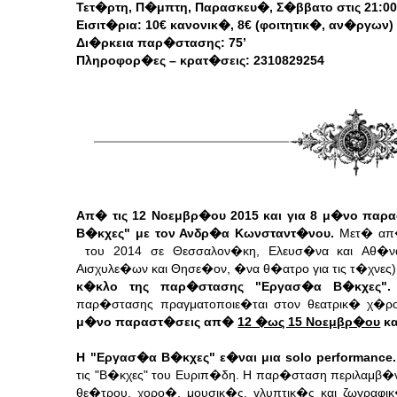
Τετ�ρτη, Π�μπτη, Παρασκευ�, Σ�ββατο στις 21:00 
Εισιτ�ρια: 10€ κανονικ�, 8€ (φοιτητικ�, αν�ργων)
Δι�ρκεια παρ�στασης: 75’
Πληροφορ�ες – κρατ�σεις: 2310829254
Απ� τις 12 Νοεμβρ�ου 2015 και για 8 μ�νο παρ
Β�κχες" με τον Ανδρ�α Κωνσταντ�νου.
Μετ� απ�
του 2014 σε Θεσσαλον�κη, Ελευσ�να και
Αθ�να
Αισχυλε�ων και Θησε�ον, �να θ�ατρο για τις
τ�χνες)
κ�κλο της παρ�στασης "Εργασ�α Β�κχες".
παρ�στασης πραγματοποιε�ται στον θεατρικ� χ�ρ
μ�νο παραστ�σεις απ�
12 �ως 15 Νοεμβρ�ου
κ
Η "Εργασ�α Β�κχες" ε�ναι μια solo performance
τις "Β�κχες" του Ευριπ�δη.
Η παρ�σταση περιλαμβ�νε
θε�τρου, χορο�,
μουσικ�ς, γλυπτικ�ς και ζωγραφι