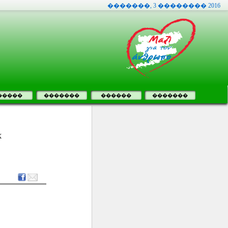
�������, 3 �������� 2016
�����
�������
������
�������
x