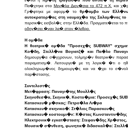
ε�ναι η
πρ�τη τραγωδ�α που αντλε� τη θεματ
Πα�χτηκε στα
Μεγ�λα Διον�σια το 472 π.Χ.
και χ�ρ
Γρ�φτηκε με αφορμ� το
θρ�αμβο των Ελλ�νω
αυτοκρατορ�ας στη ναυμαχ�α της Σαλαμ�νας το 
περσικ�ς εισβολ�ς στην Ελλ�δα. Πραγματε�εται το
οδηγ�σει �ναν λα� στον �λεθρο.
Η ομ�δα
Η θεατρικ� ομ�δα "Προσεχ�ς SUBWAY" σχημα
Κο�δη, Στελλ�να Βογιατζ� και Πα�λο Παναγι
δημιουργ�α σ�γχρονων, τολμηρ�ν θεατρικ�ν παρα
πειραματισμ�. Λειτουργε� με τη λογικ� �τι ο 
ολοκληρωμ�νος δημιουργ�ς και να �χει το σ�νολ
παρ�στασης.
Συντελεστ�ς
Μετ�φραση: Παναγι�της Μουλλ�ς
Σκηνοθεσ�α, Σκηνικ�, Κοστο�μια: Προσεχ�ς SU
Κατασκευ� μ�σκας: Πετρο�λα Λι�ρα
Κατασκευ� σκηνικο�: Στ�λιος Παρασκευ�ς
Κατασκευ� κοστουμι�ν: Κ�στας Κωνσταντιν�δης
Ηλεκτρονικ� εγκατ�σταση: Στεφαν�δης Χρ�στος,
Μουσικ� σ�νθεση, φωνητικ� διδασκαλ�α: Στελλ�