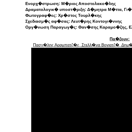
Ενορχ�στρωση: Μ�ριος Αποστολακο�λης
Δραματολογικ� υποστ�ριξη: Δ�μητρα Μ�ττα, Γι
Φωτογραφ�ες: Χρ�στος Τουρλ�κης
Σχεδιασμ�ς αφ�σας: Λευτ�ρης Κοντογι�ννης
Οργ�νωση Παραγωγ�ς: Θαν�σης Καραμο�ζης, 
Πα�ζουν:
Πασχ�λης Αραμπατζ�ς, Στελλ�να Βογιατζ�, Δημ