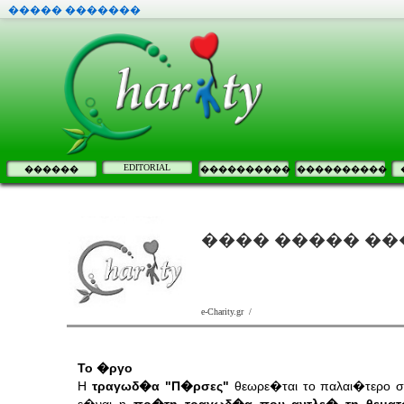
����� �������
EDITORIAL
������
����������
����������
���� ����� ���
e-Charity.gr /
Το �ργο
Η
τραγωδ�α "Π�ρσες"
θεωρε�ται το παλαι�τερο σ