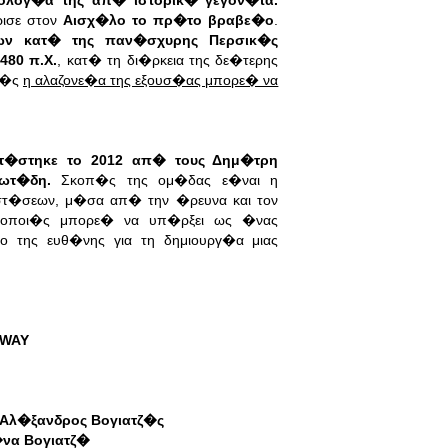
ολογ�α της απ� ιστορικ� γεγον�τα.
ισε στον
Αισχ�λο το πρ�το βραβε�ο
.
ν κατ� της παν�σχυρης Περσικ�ς
480 π.Χ.
, κατ� τη δι�ρκεια της δε�τερης
 π�ς
η αλαζονε�α της εξουσ�ας μπορε� να
τ�στηκε το 2012 απ� τους Δημ�τρη
ωτ�δη.
Σκοπ�ς της ομ�δας ε�ναι η
στ�σεων, μ�σα απ� την �ρευνα και τον
ηθοποι�ς μπορε� να υπ�ρξει ως �νας
ο της ευθ�νης για τη δημιουργ�α μιας
BWAY
 Αλ�ξανδρος Βογιατζ�ς
να Βογιατζ�