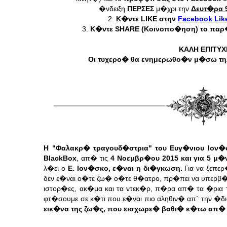
�νδειξη
ΠΕΡΣΕΣ
μ�χρι την
Δευτ�ρα 9
2.
Κ�ντε LIKE στην
Facebook Like
3.
Κ�ντε SHARE (Κοινοπο�ηση) το πα
ΚΑΛΗ ΕΠΙΤΥΧ
Οι τυχερο� θα ενημερωθο�ν μ�σω τη
H "Φαλακρ� τραγουδ�στρια" του Ευγ�νιου Ιον�
BlackBox
, απ� τις
4 Νοεμβρ�ου 2015 και για 5 μ�
λ�ει ο
Ε. Ιον�σκο, ε�ναι η δι�γκωση.
Για να ξεπε
δεν ε�ναι ο�τε ζω� ο�τε θ�ατρο, πρ�πει να υπερβ�
ιστορ�ες,
ακ�μα και τα ντεκ�ρ, π�ρα απ� τα �ρια 
φτ�σουμε σε κ�τι που
ε�ναι πιο αληθιν� απ´ την �δ
εικ�να της ζω�ς, που εισχωρε� βαθι�
κ�τω απ� τ