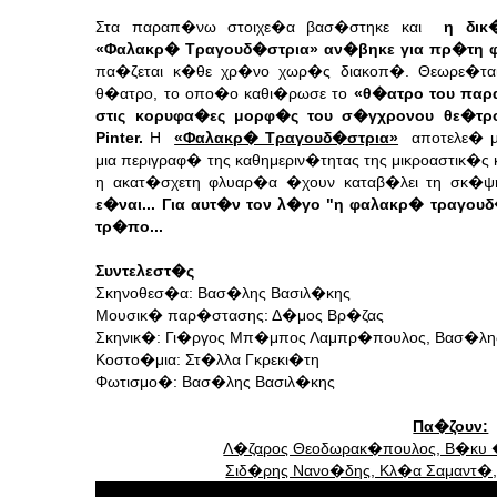
Στα παραπ�νω στοιχε�α βασ�στηκε και
η δικ
«Φαλακρ� Τραγουδ�στρια» αν�βηκε για πρ�τη φ
πα�ζεται κ�θε
χρ�νο χωρ�ς διακοπ�. Θεωρε�τ
θ�ατρο, το οπο�ο καθι�ρωσε το
«θ�ατρο του πα
στις κορυφα�ες μορφ�ς του σ�γχρονου θε�τρο
Pinter.
Η
«Φαλακρ� Τραγουδ�στρια»
αποτελε� μ
μια περιγραφ� της
καθημεριν�τητας της μικροαστικ�ς
η ακατ�σχετη φλυαρ�α �χουν
καταβ�λει τη σκ�
ε�ναι...
Για αυτ�ν τον λ�γο "η φαλακρ� τραγουδ�
τρ�πο...
Συντελεστ�ς
Σκηνοθεσ�α: Βασ�λης Βασιλ�κης
Μουσικ� παρ�στασης: Δ�μος Βρ�ζας
Σκηνικ�: Γι�ργος Μπ�μπος Λαμπρ�πουλος, Βασ�λη
Κοστο�μια: Στ�λλα Γκρεκι�τη
Φωτισμο�: Βασ�λης Βασιλ�κης
Πα�ζουν:
Λ�ζαρος Θεοδωρακ�πουλος, Β�κυ �
Σιδ�ρης Νανο�δης, Κλ�α Σαμαντ�