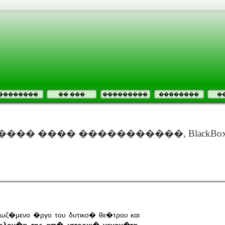
��������
�� ���
���������
��������
�
��� ���� �����������, BlackBo
ωζ�μενο �ργο του δυτικο� θε�τρου και