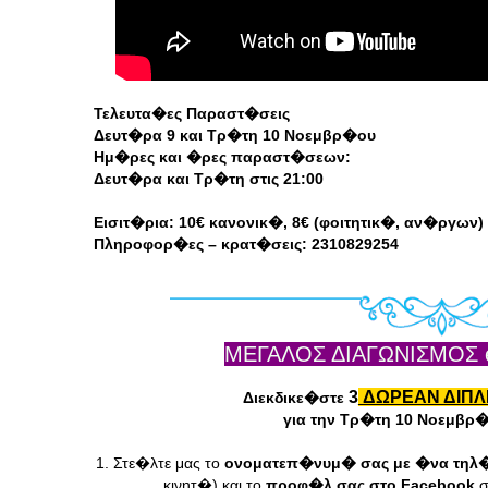
Τελευτα�ες Παραστ�σεις
Δευτ�ρα 9 και Τρ�τη 10 Νοεμβρ�ου
Ημ�ρες και �ρες παραστ�σεων:
Δευτ�ρα και Τρ�τη στις 21:00
Εισιτ�ρια: 10€ κανονικ�, 8€ (φοιτητικ�, αν�ργων)
Πληροφορ�ες – κρατ�σεις: 2310829254
ΜΕΓΑΛΟΣ ΔΙΑΓΩΝΙΣΜΟΣ e-C
3
ΔΩΡΕΑΝ ΔΙΠΛ
Διεκδικε�στε
για την Τρ�τη 10 Νοεμβρ�ο
1. Στε�λτε μας το
ονοματεπ�νυμ� σας με �να τηλ
κινητ�) και το
προφ�λ σας στο Facebook
σ