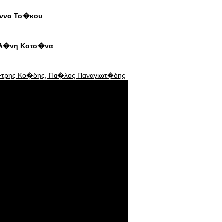
�ννα Τσ�κου
Ελ�νη Κοτσ�να
�τρης Κο�δης, Πα�λος Παναγιωτ�δης