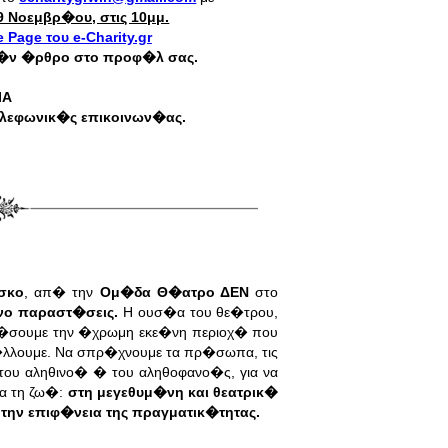
 Νοεμβρ�ου, στις 10μμ.
 Page του e-Charity.gr
ρ�ν �ρθρο στο προφ�λ σας.
ΙΑ
λεφωνικ�ς επικοινων�ας.
σκο
, απ� την
Ομ�δα Θ�ατρο ΔΕΝ
στο
νο παραστ�σεις.
Η ουσ�α του θε�τρου,
ρ�σουμε την �χρωμη εκε�νη περιοχ�
που
λλουμε. Να σπρ�χνουμε τα πρ�σωπα, τις
του αληθινο� � του αληθοφανο�ς, για να
ια τη ζω�:
στη μεγεθυμ�νη και θεατρικ�
ην επιφ�νεια της πραγματικ�τητας.