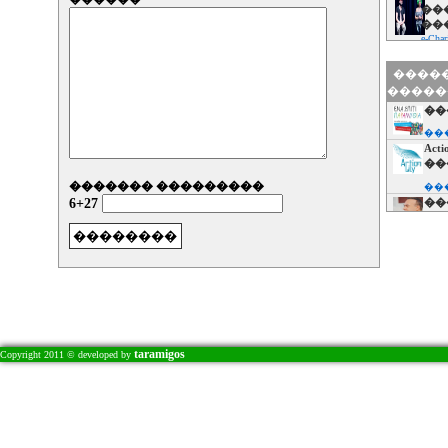
��
��
e-Char
� 
�����
���
�����
��
��
90
��
���
e-Char
Act
��
� 
��
������� ���������
���
���
��
6+27
��
��
��
� �
���
���
��
��
��
� 
��
���
���
��
��
��
taramigos
Copyright 2011 © developed by
��
���
��
e-Char
��
���
MO