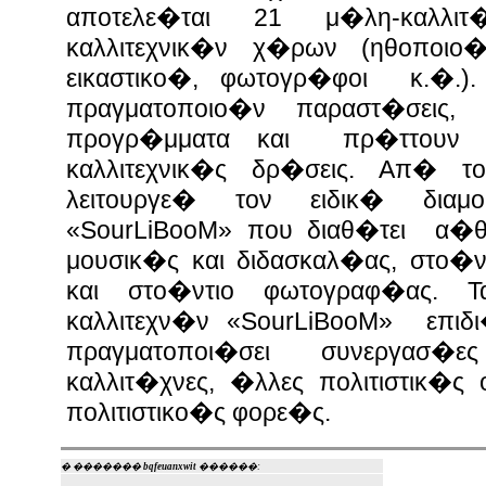
αποτελε�ται 21 μ�λη-καλλι
καλλιτεχνικ�ν χ�ρων (ηθοποιο�
εικαστικο�, φωτογρ�φοι κ.�.)
πραγματοποιο�ν παραστ�σεις, υ
προγρ�μματα και πρ�ττουν �
καλλιτεχνικ�ς δρ�σεις. Απ� τ
λειτουργε� τον ειδικ� δια
«SourLiBooM» που διαθ�τει α�
μουσικ�ς και διδασκαλ�ας, στο�
και στο�ντιο φωτογραφ�ας.
Τ
καλλιτεχν�ν «SourLiBooM» επ
πραγματοποι�σει συνεργασ�
καλλιτ�χνες, �λλες πολιτιστικ�
πολιτιστικο�ς φορε�ς.
� �������
bqfeuanxwit
������: