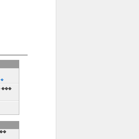
��
 ���
�
���