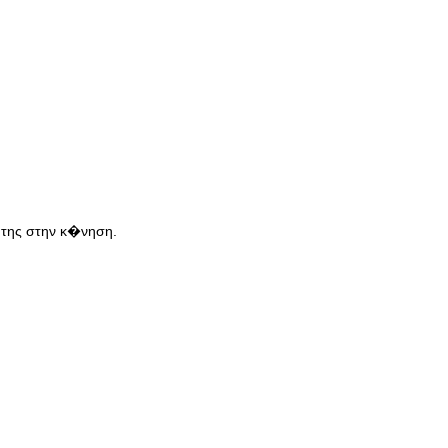
 της στην κ�νηση.