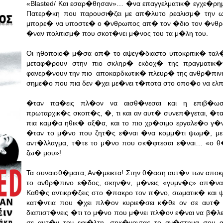
«Blasted/ Και εσαρ�θησαν»… �να επαγγελματικ� εγχε�ρη
Πατερ�κη που παρουσι�ζει με απ�λυτο ρεαλισμ� την
μπορε� να υποστε� ο �νθρωπος απ� τον �διο τον �νθρ
�ναν πολιτισμ� που σκοτ�νει μ�νος του τα μ�λη του.
Οι ηθοποιο� μ�σα απ� το αψεγ�διαστο υποκριτικ� ταλ�
μεταφ�ρουν στην πιο σκληρ� εκδοχ� της πραγματικ�τ
φανερ�νουν την πιο αποκαρδιωτικ� πλευρ� της ανθρ�πιν
σημε�ο που πια δεν �χει με�νει τ�ποτα στο οπο�ο να ελπ
�ταν πα�εις πλ�ον να αισθ�νεσαι και η επιβ�ωσ
πρωταρχικ�ς σκοπ�ς, �, τι και αν αυτ� συνεπ�γεται, �τα
πια καμ�α ηθικ� αξ�α, και το πιο χρ�σιμο εργαλε�ο γ�ν
�ταν το μ�νο που ζητ�ς ε�ναι �να κομμ�τι ψωμ�, με
αντ�λλαγμα, τ�τε το μ�νο που σκ�φτεσαι ε�ναι… «ο θ
ζω� μου»!
Τα συναισθ�ματα; Αν�μεικτα! Στην θ�αση αυτ�ν των αποκρ
το ανθρ�πινο ε�δος, σκην�ν, μ�νεις «γυμν�ς» απ�ναν
Καθ�ς αντικρ�ζεις στο �πακρο τον π�νο, σωματικ� και ψυ
κατ�ντια που �χει πλ�ον κυριε�σει κ�θε ον σε αυτ� 
διαπιστ�νεις �τι το μ�νο που μ�νει πλ�ον ε�ναι να β�λ
σε αυτ�ν τον εφι�λτη, σηκ�νοντας το αν�στημα σου α