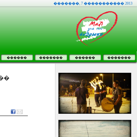
�������, 7 ����������� 2013
������
�������
������
�������
���