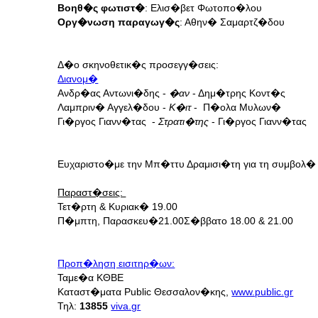
Βοηθ�ς φωτιστ�
: Ελισ�βετ Φωτοπο�λου
Οργ�νωση παραγωγ�ς
: Αθην� Σαμαρτζ�δου
Δ�ο σκηνοθετικ�ς προσεγγ�σεις:
Διανομ�
Ανδρ�ας Αντωνι�δης -
�αν
- Δημ�τρης Κοντ�ς
Λαμπριν� Αγγελ�δου -
Κ�ιτ
- Π�ολα Μυλων�
Γι�ργος Γιανν�τας -
Στρατι�της
- Γι�ργος Γιανν�τας
Ευχαριστο�με την Μπ�ττυ Δραμισι�τη για τη συμβολ�
Παραστ�σεις:
Τετ�ρτη & Κυριακ� 19.00
Π�μπτη, Παρασκευ�21.00
Σ�ββατο 18.00 & 21.00
Προπ�ληση εισιτηρ�ων:
Ταμε�α ΚΘΒΕ
Kαταστ�ματα Public Θεσσαλον�κης,
www.public.gr
Τηλ:
13855
viva.gr