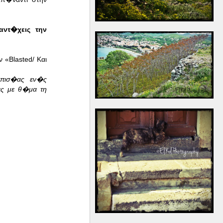
ντ�χεις την
«Blasted/ Και
.
λπισ�ας εν�ς
ις με θ�μα τη