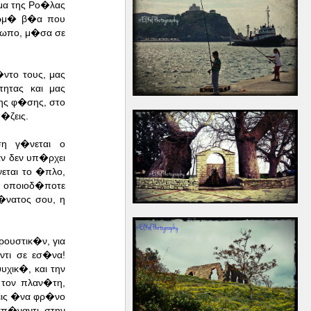
μα της Ρο�λας
 ωμ� β�α που
ωπο, μ�σα σε
ντο τους, μ
ας
ητας και μας
ης φ�σης, στο
�ζεις.
η γ�νεται ο
ν δεν υπ�ρχει
εται το �πλο,
 οποιοδ�ποτε
�νατος σου, η
ουστικ�ν, για
τι σε εσ�να!
χικ�, και την
τον πλαν�τη,
εις �να φρ�νο
π�ναντι στην