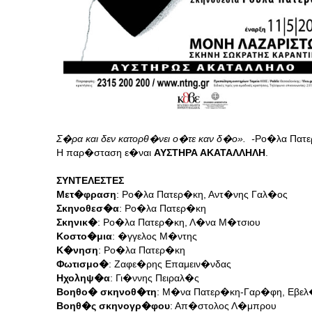
Σ�ρα και δεν κατορθ�νει ο�τε καν δ�ο». -
Ρο�λα Πατε
Η παρ�σταση ε�ναι
ΑΥΣΤΗΡΑ ΑΚΑΤΑΛΛΗΛΗ
.
ΣΥΝΤΕΛΕΣΤΕΣ
Μετ�φραση
: Ρο�λα Πατερ�κη, Αντ�νης Γαλ�ος
Σκηνοθεσ�α
: Ρο�λα Πατερ�κη
Σκηνικ�
: Ρο�λα Πατερ�κη, Λ�να Μ�τσιου
Κοστο�μια
: �γγελος Μ�ντης
Κ�νηση
: Ρο�λα Πατερ�κη
Φωτισμο�
: Ζαφε�ρης Επαμειν�νδας
Ηχοληψ�α
: Γι�ννης Πειραλ�ς
Βοηθο� σκηνοθ�τη
: Μ�να Πατερ�κη-Γαρ�φη, Εβε
Βοηθ�ς σκηνογρ�φου
: Απ�στολος Λ�μπρου