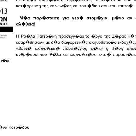
κατ�ρρευση της κοινων�ας και του �διου σου του εαυτο�.
Μ�α παρ�σταση για γερ� στομ�χια,
μ�νο αν α
αλ�θεια!
H Ρο�λα Πατερ�κη προσεγγ�ζει το �ργο της Σ�ρας Κ�ιν 
εσαρ�θησαν» με δ�ο διαφορετικ�ς σκηνοθετικ�ς εκδοχ�ς
«Διπλ� σκηνοθετικ� προσ�γγιση ε�ναι η λ�ση απε
ανθρ�που που θ�λει να σκηνοθετ�σει εκατ� παραστ�σε
ρ�κη-
λ�να Κοτρ�δου