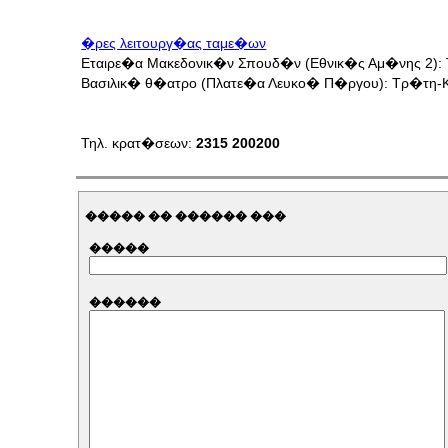
�ρες λειτουργ�ας ταμε�ων
Eταιρε�α Μακεδονικ�ν Σπουδ�ν (Εθνικ�ς Αμ�νης 2): Τ
Βασιλικ� θ�ατρο (Πλατε�α Λευκο� Π�ργου): Τρ�τη-Κυρ
Τηλ. κρατ�σεων:
2315 200200
����� �� ������ ���
�����
������