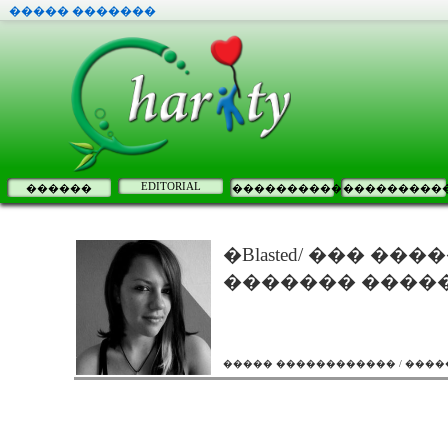
����� �������
EDITORIAL
������
����������
���������
�Blasted/ ��� �
������� ����
����� ������������ / ���