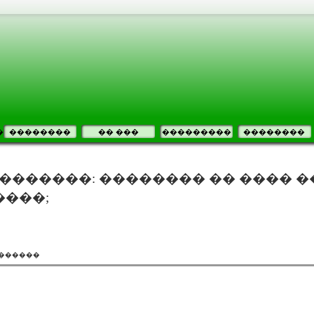
�
��������
�� ���
���������
��������
����������: �������� �� ���� 
����;
�������