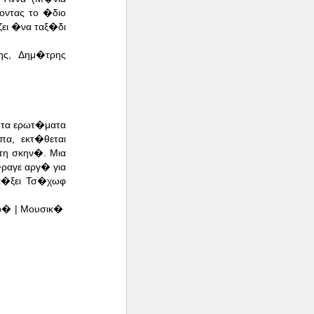
οντας το �διο
ει �να ταξ�δι
ς, Δημ�τρης
ητα ερωτ�ματα
α, εκτ�θεται
τη σκην�. Μια
�ραγε αργ� για
πα�ξει Τσ�χωφ
ρο� | Μουσικ�