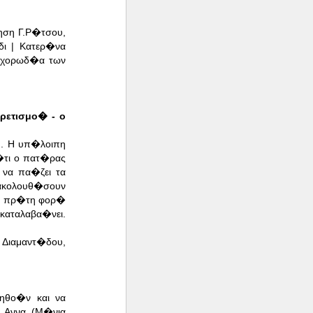
ηση Γ.Ρ�τσου,
δι | Κατερ�να
� χορωδ�α των
ρετισμο� - ο
υ. Η υπ�λοιπη
�τι ο πατ�ρας
 να πα�ζει τα
ρακολουθ�σουν
ια πρ�τη φορ�
καταλαβα�νει.
Διαμαντ�δου,
ηθο�ν και να
 Αννα (Μ�νια