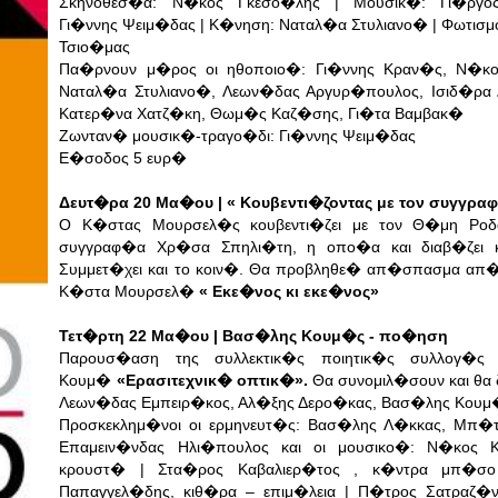
Σκηνοθεσ�α: Ν�κος Γκεσο�λης | Μουσικ�: Γι�ργο
Γι�ννης Ψειμ�δας | Κ�νηση: Ναταλ�α Στυλιανο� | Φωτισ
Τσιο�μας
Πα�ρνουν μ�ρος οι ηθοποιο�: Γι�ννης Κραν�ς, Ν�κο
Ναταλ�α Στυλιανο�, Λεων�δας Αργυρ�πουλος, Ισιδ�ρα
Κατερ�να Χατζ�κη, Θωμ�ς Καζ�σης, Γι�τα Βαμβακ�
Ζωνταν� μουσικ�-τραγο�δι: Γι�ννης Ψειμ�δας
Ε�σοδος 5 ευρ�
Δευτ�ρα 20 Μα�ου | « Κουβεντι�ζοντας με τον συγγρα
Ο Κ�στας Μουρσελ�ς κουβεντι�ζει με τον Θ�μη Ροδ
συγγραφ�α Χρ�σα Σπηλι�τη, η οπο�α και διαβ�ζει 
Συμμετ�χει και το κοιν�. Θα προβληθε� απ�σπασμα απ�
Κ�στα Μουρσελ�
« Εκε�νος κι εκε�νος»
Τετ�ρτη 22 Μα�ου | Βασ�λης Κουμ�ς - πο�ηση
Παρουσ�αση της συλλεκτικ�ς ποιητικ�ς συλλογ�ς
Κουμ�
«Ερασιτεχνικ� οπτικ�».
Θα συνομιλ�σουν και θα 
Λεων�δας Εμπειρ�κος, Αλ�ξης Δερο�κας, Βασ�λης Κουμ
Προσκεκλημ�νοι οι ερμηνευτ�ς: Βασ�λης Λ�κκας, Μπ�τ
Επαμειν�νδας Ηλι�πουλος και οι μουσικο�: Ν�κος 
κρουστ� | Στα�ρος Καβαλιερ�τος , κ�ντρα μπ�σο
Παπαγγελ�δης, κιθ�ρα – επιμ�λεια | Π�τρος Σατραζ�ν