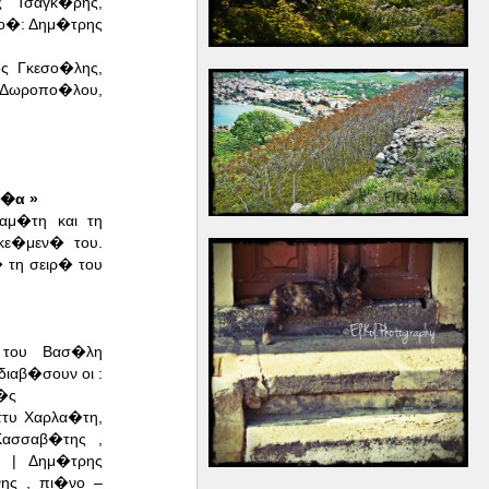
ς Τσαγκ�ρης,
μο�: Δημ�τρης
ς Γκεσο�λης,
 Δωροπο�λου,
φ�α »
αμ�τη και τη
κε�μεν� του.
 τη σειρ� του
 του Βασ�λη
διαβ�σουν οι :
�ς
τυ Χαρλα�τη,
Κασσαβ�της ,
 | Δημ�τρης
ης , πι�νο –