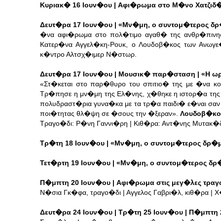
Κυριακ� 16 Ιουν�ου | Αφι�ρωμα στο Μ�νο Χατζιδ
Δευτ�ρα 17 Ιουν�ου | «Μν�μη, ο συντομ�τερος δ
�να αφι�ρωμα στο πολ�τιμο αγαθ� της ανθρ�πινης
Κατερ�να Αγγελ�κη-Ρουκ, ο Λουδοβ�κος των Ανωγε
κ�ντρο Αλτσχ�ιμερ Ν�στωρ.
Δευτ�ρα 17 Ιουν�ου | Μουσικ� παρ�σταση | «Η 
«Στ�κεται στο παρ�θυρο του σπιτιο� της με �να 
Τρ�πησε η μν�μη της Ελ�νης, χ�θηκε η ιστορ�α της κ
πολυδραστ�ρια γυνα�κα με τα τρ�α παιδι� ε�ναι σαν 
ποι�τητας θλ�ψη σε �σους την �ξεραν».
Λουδοβ�κο
Τραγο�δι: Ρ�νη Γαννι�ρη | Κιθ�ρα: Αντ�νης Μυτακ
Τρ�τη 18 Ιουν�ου | «Μν�μη, ο συντομ�τερος δρ�
Τετ�ρτη 19 Ιουν�ου | «Μν�μη, ο συντομ�τερος δ
Π�μπτη 20 Ιουν�ου | Αφι�ρωμα στις μεγ�λες τραγο
Ν�σια Γκ�φα, τραγο�δι | Αγγελος Γαβρι�λ, κιθ�ρα 
Δευτ�ρα 24 Ιουν�ου | Τρ�τη 25 Ιουν�ου | Π�μπτη 