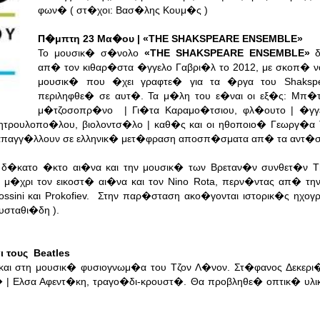
φων� ( στ�χοι: Βασ�λης Κουμ�ς )
Π�μπτη 23 Μα�ου | «THE SHAKSPEARE ENSEMBLE»
Το μουσικ� σ�νολο
«THE SHAKSPEARE ENSEMBLE»
δ
απ� τον κιθαρ�στα �γγελο Γαβρι�λ το 2012, με σκοπ� ν
μουσικ� που �χει γραφτε� για τα �ργα του Shaksp
περιληφθε� σε αυτ�. Τα μ�λη του ε�ναι οι εξ�ς: Μπ�
μ�τζοσοπρ�νο | Γι�τα Καραμο�τσιου, φλ�ουτο | �γγε
ητρουλοπο�λου, βιολοντσ�λο | καθ�ς και οι ηθοποιο� Γεωργ�α
 απαγγ�λλουν σε ελληνικ� μετ�φραση αποσπ�σματα απ� τα αντ�σ
ν δ�κατο �κτο αι�να και την μουσικ� των Βρεταν�ν συνθετ�ν T
νει μ�χρι τον εικοστ� αι�να και τον Nino Rota, περν�ντας απ� τ
ossini και Prokofiev. Στην παρ�σταση ακο�γονται ιστορικ�ς ηχο
υσταθι�δη ).
 τους Beatles
αι στη μουσικ� φυσιογνωμ�α του Τζον Λ�νον. Στ�φανος Δεκερι�
� | Ελσα Αφεντ�κη, τραγο�δι-κρουστ�. Θα προβληθε� οπτικ� υλι