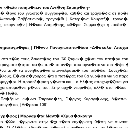
ον κ�κλο ποιημ�των του Αντ�νη Σαμαρ�κη»
κ� �ργο του γνωστο� συγγραφ�α, καθ�ς και τραγο�δια σε πο�
Φωτειν� Σαββατιανο�, τραγο�δι | Κατερ�να Κουρετζ�, τραγο�
, ακορντε�ν | Ν�κος Ασημ�κης, κιθ�ρα. Συμμετ�χει η παιδικ
ινηματογρ�φος | Π�ννυ Παναγιωτοπο�λου «Δ�σκολοι Αποχαι
στα τ�λη τους δεκαετ�ας του '60 ξαφνικ� χ�νει τον πατ�ρα το
πραγματικ�τητα, εκτ�ς απ� το αγ�ρι που αρνε�ται να πιστ�ψει 
�να απ� τα συνηθισμ�να επαγγελματικ� του ταξ�δια. Συνεχ�ζει
ρ�λους. Ε�ναι σ�γουρος �τι ο πατ�ρας του θα γυρ�σει για να πα
φεγγ�ρι. Η προσεδ�φιση γ�νεται και... ο Ηλ�ας αποχωρ�ζεται γ
ει απομε�νει μ�νος του. Στην αρχ� νευρι�ζει, αλλ� στο τ�λος 
αρ� Ηλ�α.
Πα�ζουν: Ιω�ννα Τσιριγκο�λη, Γι�ργος Καραγι�ννης, Δ�σπω 
τος Μπουγι�τας | Δι�ρκεια:109’
ατογρ�φος | Μαργαρ�τα Μαντ� «Χρυσ�σκονη»
ο �λλο, �ρχονται στην �χι τ�σο ευχ�ριστη θ�ση να συναντ
ο�. Ο Αλ�ξης (Αργ�ρης Ξ�φης) επιμ�νει να το πουλ�σουν, η