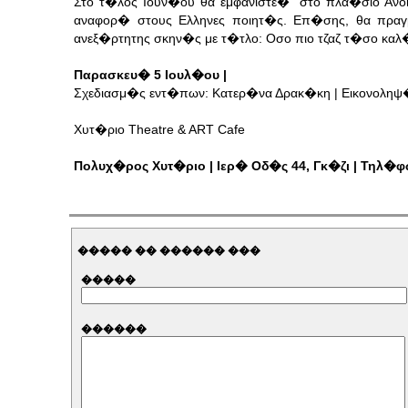
Στο τ�λος Ιουν�ου θα εμφανιστε� στο πλα�σιο Ανο
αναφορ� στους Ελληνες ποιητ�ς. Επ�σης, θα πραγ
ανεξ�ρτητης σκην�ς με τ�τλο: Οσο πιο τζαζ τ�σο καλ
Παρασκευ� 5 Ιουλ�ου |
Σχεδιασμ�ς εντ�πων: Κατερ�να Δρακ�κη | Εικονοληψ�
Χυτ�ριο Theatre & ART Cafe
Πολυχ�ρος Χυτ�ριο | Ιερ� Οδ�ς 44, Γκ�ζι | Τηλ�φ
����� �� ������ ���
�����
������