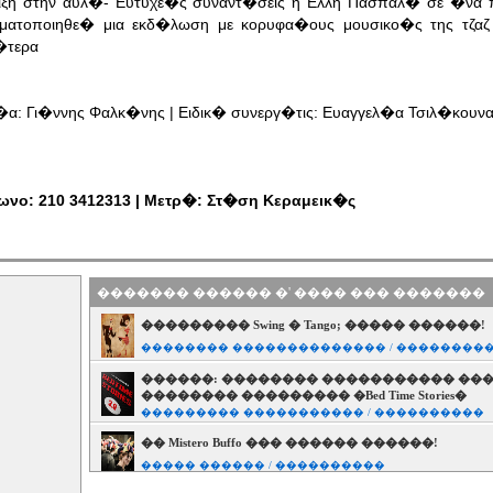
ιξη στην αυλ�- Ευτυχε�ς συναντ�σεις η Ελλη Πασπαλ� σε �να
ματοποιηθε� μια εκδ�λωση με κορυφα�ους μουσικο�ς της τζαζ
�τερα
α: Γι�ννης Φαλκ�νης | Ειδικ� συνεργ�τις: Ευαγγελ�α Τσιλ�κουν
ωνο: 210 3412313 | Μετρ�: Στ�ση Κεραμεικ�ς
������� ������ �' ���� ��� �������
��������� Swing � Tango; ����� ������!
�������� �������������� / ��������
������: �������� ����������� ���
�������� ��������� �Bed Time Stories�
��������� ����������� / ����������
�� Mistero Buffo ��� ������ ������!
����� ������ / ����������