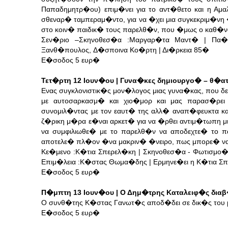
Παπαδημητρ�ου) επιμ�νει για το αντ�θετο και η Αμ
σθεναρ� ταμπεραμ�ντο, για να �χει μια συγκεκριμ�ν
στο κοιν� παιδικ� τους παρελθ�ν, που �μως ο καθ�να
Σεν�ριο –Σκηνοθεσ�α :Μαργαρ�τα Μαντ� | Πα�
Ξανθ�πουλος, Δ�σποινα Κο�ρτη | Δι�ρκεια 85�
Ε�σοδος 5 ευρ�
Τετ�ρτη 12 Ιουν�ου | Γυνα�κες δημιουργο� – θ�α
Ενας συγκλονιστικ�ς μον�λογος μιας γυνα�κας, που δ
με αυτοσαρκασμ� και χιο�μορ και μας παρασ�ρε
συνομιλ�ντας με τον εαυτ� της αλλ� αναπ�φευκτα κ
ζ�ρικη μ�ρα ε�ναι αρκετ� για να �ρθει αντιμ�τωπη μια
να συμφιλιωθε� με το παρελθ�ν να αποδεχτε� το π
αποτελε� πλ�ον �να μακριν� �νειρο, πως μπορε� να κο
Κε�μενο :Κ�τια Σπερελ�κη | Σκηνοθεσ�α - Φωτισμο
Επιμ�λεια :Κ�στας Θωμα�δης | Ερμηνε�ει η Κ�τια Σ
Ε�σοδος 5 ευρ�
Π�μπτη 13 Ιουν�ου | Ο Δημ�τρης Καταλειφ�ς διαβ
Ο συνθ�της Κ�στας Γανωτ�ς αποδ�δει σε δικ�ς του 
Ε�σοδος 5 ευρ�