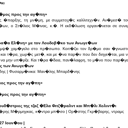
�κι
ρ�μος προς την αγ�πη»
 �παρξης, τη μν�μη, με συμμετοχ�ς καλλιτεχν�ν. Αν�μεσ� το
�ων, ο Στ�λιος Μ�ινας, κ.�. Η εκδ�λωση οργαν�νεται σε συν
ωρα�α Ελ�νη» με τον Λουδοβ�κο των Ανωγε�ων
κομψ� χαμ�γελο στο πρ�σωπο. Κοιτ�ζει τον δρ�μο σαν �γνωστ
αι τ�ρα, χωρ�ς μετ�, και με �να παρ�ν που δεν διηγε�ται, μια 
να μην υπ�ρξε. Και τ�ρα �δεια, παν�λαφρη, το μ�νο που παρ�γει
ς των Ανωγε�ων
�δης | Φυσαρμ�νικα: Μαν�λης Μπαρδ�νης
μος προς την αγ�πη»
ρ�μος προς την αγ�πη»
υδ�στριες της τζαζ �Ελα Φιτζ�ραλντ και Μπ�λι Χολιντ�ι
| Χ�ρης Μ�ρμηγκας, κ�ντρα μπ�σο | Ορ�στης Γκρ�βαρης, ντραμς
27 Ιουν�ου |