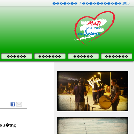
�������, 7 ����������� 2013
������
�������
������
�������
οδαμ�της