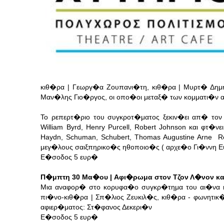
κιθ�ρα | Γεωργ�α Ζουπανι�τη, κιθ�ρα | Μυρτ� Δημ
Μαν�λης Γιο�ργος, οι οπο�οι μεταξ� των κομματι�ν
Το ρεπερτ�ριο του συγκροτ�ματος ξεκιν�ει απ� το
William Byrd, Henry Purcell, Robert Johnson και φτ�
Haydn, Schuman, Schubert, Thomas Augustine Arne R
μεγ�λους σαιξπηρικο�ς ηθοποιο�ς ( αρχε�ο Γι�ννη Ε
Ε�σοδος 5 ευρ�
Π�μπτη 30 Μα�ου | Αφι�ρωμα στον Τζον Λ�νον και
Μια αναφορ� στο κορυφα�ο συγκρ�τημα του αι�να κ
πι�νο-κιθ�ρα | Σπ�λιος Ζευκιλ�ς, κιθ�ρα - φωνητικ
αφιερ�ματος: Στ�φανος Δεκερι�ν
Ε�σοδος 5 ευρ�