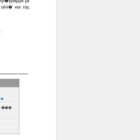
 πρ�γραμμα με
 αλλ� και της
α
��
 ���