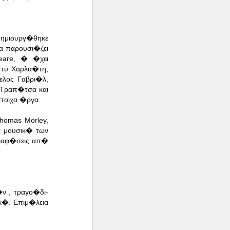
ημιουργ�θηκε
α παρουσι�ζει
eare, � �χει
ττυ Χαρλα�τη,
λος Γαβρι�λ,
 Τραπ�τσα και
τοιχα �ργα.
homas Morley,
ην μουσικ� των
γραφ�σεις απ�
ν , τραγο�δι-
κ�. Επιμ�λεια