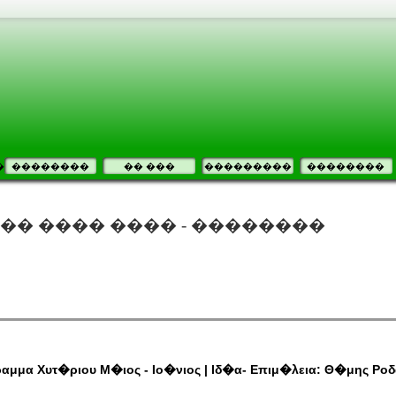
�
��������
�� ���
���������
��������
�� ���� ���� - ��������
ραμμα Χυτ�ριου Μ�ιος - Ιο�νιος | Ιδ�α- Επιμ�λεια: Θ�μης Ρ