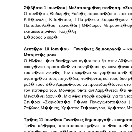
Σ�ββατο 1 Ιουν�ου | Μελοποιημ�νη πο�ηση: «Στ
Ο συνθ�της Θοδωρ�ς Ξυδι�ς παρουσι�ζει το ποιητι
Κ.Β�ρναλη, Κ.Τσ�τσου, Τ.Πατρ�κιου Συμμετ�χουν: 
Παπαβασιλε�ου, τραγο�δι | Θ�δωρος Μπρουντζ�κης
εκπαιδευτηρ�ων Πασχ�λη
Ε�σοδος 5 ευρ�
Δευτ�ρα 10 Ιουν�ου | Γυνα�κες δημιουργο� – κ
Μπαμπ�ς μου»
Ο Ηλ�ας, �να δεκ�χρονο αγ�ρι που ζει στην Αθ�να 
οικογ�νεια προσπαθε� να συνηθ�σει την καινο�ργια 
του ε�ναι νεκρ�ς. Τον περιμ�νει να γυρ�σει απ� 
αγαπημ�να τους παιχν�δια, πα�ζοντας και τους δυο 
μαζ� τους δ�ο Αμερικ�νους να προσεδαφ�ζονται στο 
τον πατ�ρα του. Μον�χα τ�τε αντιλαμβ�νεται �τι �χ
Μεγαλ�νει ξαφνικ�. Μια ν�α εποχ� αρχ�ζει για το νε
Σεν�ριο –Σκηνοθεσ�α :Π�ννυ Παναγιωτοπο�λου | 
Στ�λιος Μ��νας, Χρ�στος Στ�ργιογλου, Χρ�σ
Τρ�τη 11 Ιουν�ου Γυνα�κες δημιουργο� - κινημ
Τρ�α αδ�ρφια, αποστασιοποιημ�να το �να απ� τ
συζητ�σουν την π�ληση του πατρικο� τους σπιτι