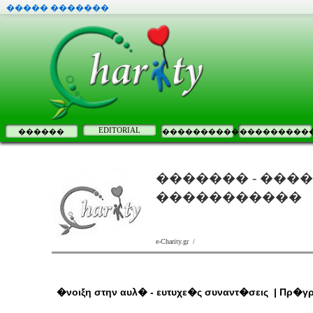
����� �������
EDITORIAL
������
����������
���������
������� - ����
�����������
e-Charity.gr /
�νοιξη στην αυλ� - ευτυχε�ς συναντ�σεις | Πρ�γ