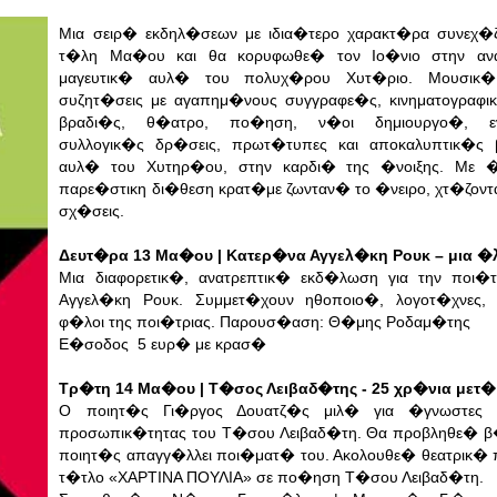
Μια σειρ� εκδηλ�σεων με ιδια�τερο χαρακτ�ρα συνεχ�ζ
τ�λη Μα�ου και θα κορυφωθε� τον Ιο�νιο στην αν
μαγευτικ� αυλ� του πολυχ�ρου Χυτ�ριο. Μουσικ�
συζητ�σεις με αγαπημ�νους συγγραφε�ς, κινηματογραφι
βραδι�ς, θ�ατρο, πο�ηση, ν�οι δημιουργο�, εν
συλλογικ�ς δρ�σεις, πρωτ�τυπες και αποκαλυπτικ�ς 
αυλ� του Χυτηρ�ου, στην καρδι� της �νοιξης. Με 
παρε�στικη δι�θεση κρατ�με ζωνταν� το �νειρο, χτ�ζοντ
σχ�σεις.
Δευτ�ρα 13 Μα�ου | Κατερ�να Αγγελ�κη Ρουκ – μια �
Μια διαφορετικ�, ανατρεπτικ� εκδ�λωση για την ποι�
Αγγελ�κη Ρουκ. Συμμετ�χουν ηθοποιο�, λογοτ�χνες, 
φ�λοι της ποι�τριας. Παρουσ�αση: Θ�μης Ροδαμ�της
E�σοδος 5 ευρ� με κρασ�
Τρ�τη 14 Μα�ου | Τ�σος Λειβαδ�της - 25 χρ�νια μετ�
Ο ποιητ�ς Γι�ργος Δουατζ�ς μιλ� για �γνωστες 
προσωπικ�τητας του Τ�σου Λειβαδ�τη. Θα προβληθε� β
ποιητ�ς απαγγ�λλει ποι�ματ� του. Ακολουθε� θεατρικ�
τ�τλο «ΧΑΡΤΙΝΑ ΠΟΥΛΙΑ» σε πο�ηση Τ�σου Λειβαδ�τη.