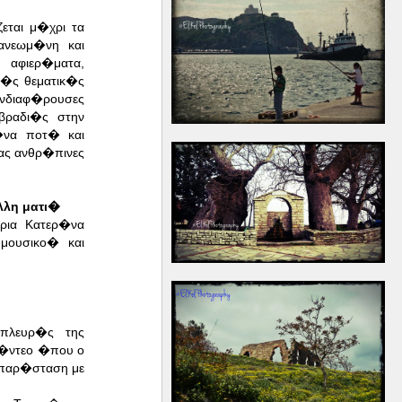
εται μ�χρι τα
ανεωμ�νη και
 αφιερ�ματα,
κ�ς θεματικ�ς
διαφ�ρουσες
βραδι�ς στην
�να ποτ� και
ας ανθρ�πινες
λλη ματι�
τρια Κατερ�να
μουσικο� και
πλευρ�ς της
�ντεο �που ο
 παρ�σταση με