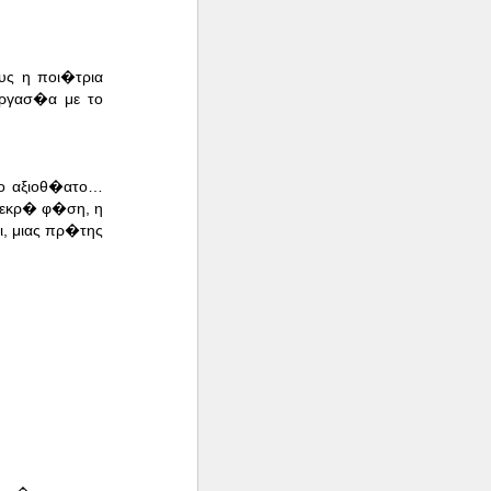
υς η ποι�τρια
εργασ�α με το
ο αξιοθ�ατο…
νεκρ� φ�ση, η
, μιας πρ�της