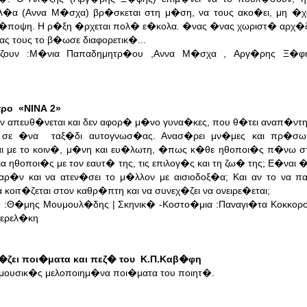
αλ�α (Αννα Μ�σχα) βρ�σκεται στη μ�ση, να τους ακο�ει, μη �χ
η �ποψη. Η ρ�ξη �ρχεται πολ� ε�κολα. �νας �νας χωριστ� αρχ�ζ
ς τους το β�ωσε διαφορετικ�...
ζουν :Μ�νια Παπαδημητρ�ου ,Αννα Μ�σχα , Αργ�ρης Ξ�φη
τρο «ΝΙΝΑ 2»
εν απευθ�νεται και δεν αφορ� μ�νο γυνα�κες, που θ�τει αναπ�ντ
ι σε �να ταξ�δι αυτογνωσ�ας. Ανασ�ρει μν�μες και πρ�σωπ
αι με το κοιν�, μ�νη και ευ�λωτη, �πως κ�θε ηθοποι�ς π�νω σ
 ηθοποι�ς με τον εαυτ� της, τις επιλογ�ς και τη ζω� της; Ε�ναι 
αρ�ν και να ατεν�σει το μ�λλον με αισιοδοξ�α; Και αν το να 
ιτ�ζεται στον καθρ�πτη και να συνεχ�ζει να ονειρε�εται;
� :Θ�μης Μουμουλ�δης | Σκηνικ� -Κοστο�μια :Παναγι�τα Κοκκο
περελ�κη
�ζει ποι�ματα και πεζ� του Κ.Π.Καβ�φη
μουσικ�ς μελοποιημ�να ποι�ματα του ποιητ�.