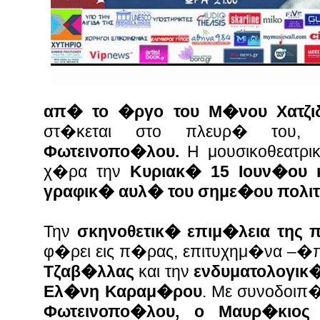
απ� το �ργο του Μ�νου Χατζι
στ�κεται στο πλευρ� του
Φωτεινοπο�λου.
Η μουσικοθεατρι
χ�ρα την
Κυριακ� 15 Ιουν�ου κ
γραφικ� αυλ� του σημε�ου πολιτ
Την
σκηνοθετικ� επιμ�λεια της
φ�ρει εις π�ρας, επιτυχημ�να –
Τζαβ�λλας
και την
ενδυματολογικ
Ελ�νη Καραμ�ρου
. Με συνοδοιπ
Φωτεινοπο�λου, ο Μαυρ�κιος