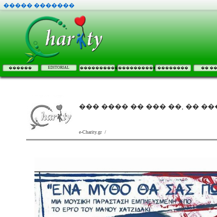
����� �������
EDITORIAL
������
����������
����������
��������
�� �
��� ���� �� ��� ��, �� 
e-Charity.gr /