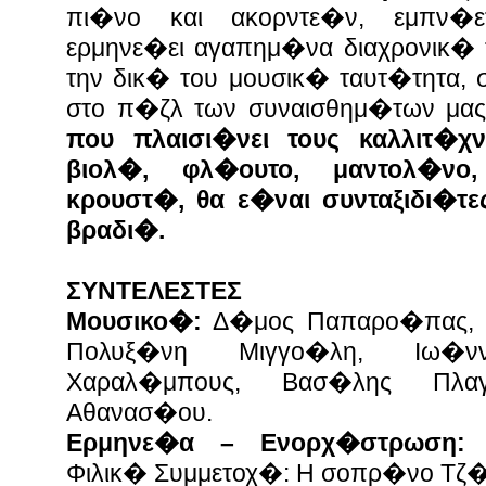
πι�νο και ακορντε�ν, εμπν�ετ
ερμηνε�ει αγαπημ�να διαχρονικ� τ
την δικ� του μουσικ� ταυτ�τητα, 
στο π�ζλ των συναισθημ�των μα
που πλαισι�νει τους καλλιτ�χν
βιολ�, φλ�ουτο, μαντολ�νο
κρουστ�, θα ε�ναι συνταξιδι�τ
βραδι�.
ΣΥΝΤΕΛΕΣΤΕΣ
Μουσικο�:
Δ�μος Παπαρο�πας, Ι
Πολυξ�νη Μιγγο�λη, Ιω�
Χαραλ�μπους, Βασ�λης Πλαγ
Αθανασ�ου.
Ερμηνε�α – Ενορχ�στρωση:
Μ
Φιλικ� Συμμετοχ�: Η σοπρ�νο Τζ