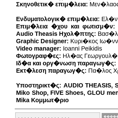
Σκηνοθετικ� επιμ�λεια:
Μεν�λαος
Ενδυματολογικ� επιμ�λεια:
Ελ�ν
Επιμ�λεια �χου και φωτισμ�ν:
Audio Theasis Ηχολ�πτης:
Βασ�λη
Graphic Designer:
Κυρι�κος Ιω�ν
Video manager:
Ioanni Peikidis
Φωτογραφ�ες:
Ηλ�ας Γεωργουλ�
Ιδ�α και οργ�νωση παραγωγ�ς:
Εκτ�λεση παραγωγ�ς:
Πα�λος Χ
Υποστηρικτ�ς: AUDIO THEASIS, 
Miko Shop, FIVE Shoes, GLOU men
Mika Κομμωτ�ριο
�����