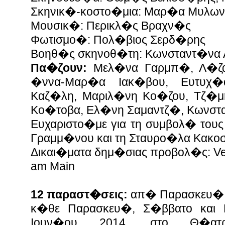
Σκηνικ�-κοστο�μια: Μαρ�α Μυλω
Μουσικ�: Περικλ�ς Βραχν�ς
Φωτισμο�: Πολ�βιος Σερδ�ρης
Βοηθ�ς σκηνοθ�τη: Κωνσταντ�να 
Πα�ζουν:
Μελ�να Γαρμπ�, Λ�ζα
�ννα-Μαρ�α Ιακ�βου, Ευτυ
Καζ�λη, Μαριλ�νη Κο�ζου, Τζ�μ
Κο�τοβα,
Ελ�νη Σαμαντζ�, Κωνστ
Ευχαριστο�με για τη συμβολ� του
Γραμμ�νου και τη Σταυρο�λα
Κακο
Δικαι�ματα δημ�σιας προβολ�ς: Verl
am Main
12 παραστ�σεις:
απ� Παρασκευ� 9
κ�θε Παρασκευ�, Σ�ββατο
και
Ιουν�ου 2014, στο Θ�ατ