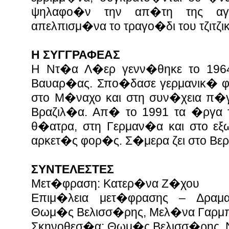
ψηλαφο�ν την απ�τη της αγ
απελπισμ�να το τραγο�δι του τζιτζι
Η ΣΥΓΓΡΑΦΕΑΣ
Η Ντ�α Λ�ερ γενν�θηκε το 196
Βαυαρ�ας. Σπο�δασε γερμανικ� φ
στο Μ�ναχο και στη συν�χεια π�γ
Βραζιλ�α. Απ� το 1991 τα �ργα 
θ�ατρα, στη Γερμαν�α και στο εξ
αρκετ�ς φορ�ς. Σ�μερα ζει στο Βερ
ΣΥΝΤΕΛΕΣΤΕΣ
Μετ�φραση: Κατερ�να Ζ�χου
Επιμ�λεια μετ�φρασης – Δραμα
Θωμ�ς Βελισσ�ρης, Μελ�να Γαρ
Σκηνοθεσ�α: Θωμ�ς Βελισσ�ρης,