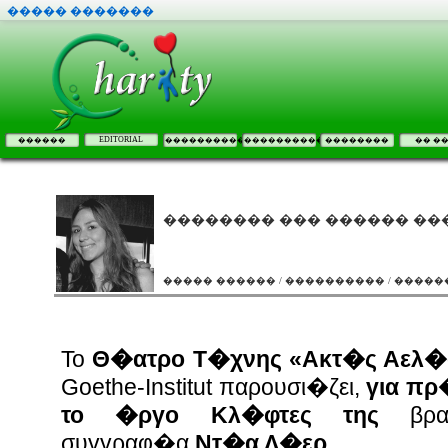
����� �������
EDITORIAL
������
����������
����������
��������
�� �
�������� ��� ������ ��
����� ������ / ���������� / ����
Το
Θ�ατρο Τ�χνης «Ακτ�ς Αελ
Goethe-Institut παρουσι�ζει,
για πρ
το �ργο Κλ�φτες της
βραβ
συγγραφ�α
Ντ�α Λ�ερ
.