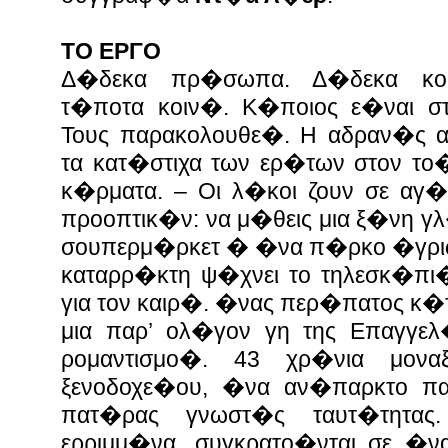
ΤΟ ΕΡΓΟ
Δ�δεκα πρ�σωπα. Δ�δεκα κο
τ�ποτα κοιν�. Κ�ποιος ε�ναι σ
Τους παρακολουθε�. Η αδραν�ς α
τα κατ�στιχα των ερ�των στον τ
κ�ρματα. – Οι λ�κοι ζουν σε αγ�
προοπτικ�ν: να μ�θεις μια ξ�νη γ
σουπερμ�ρκετ � �να π�ρκο �γρι
καταρρ�κτη ψ�χνει το τηλεσκ�π
για τον καιρ�. �νας περ�πατος κ
μια παρ’ ολ�γον γη της Επαγγε
ρομαντισμο�. 43 χρ�νια μον
ξενοδοχε�ου, �να αν�παρκτο πα
πατ�ρας γνωστ�ς ταυτ�τητα
ερριμμ�να, συγκρατο�νται σε �