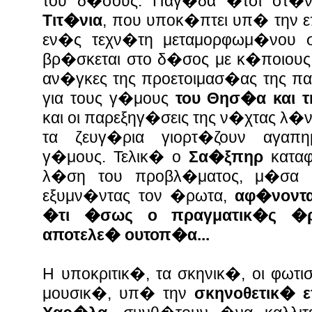
του δ�σους. Παγ�δα �τσι στ�νε
Τιτ�νια
, που υποκ�πτει υπ� την 
εν�ς τεχν�τη μεταμορφωμ�νου σ
βρ�σκεται στο δ�σος με κ�ποιους 
αν�γκες της προετοιμασ�ας της π
για τους γ�μους
του Θησ�α και 
και οι παρεξηγ�σεις της ν�χτας λ�ν
τα ζευγ�ρια γιορτ�ζουν αγαπη
γ�μους. Τελικ� ο
Σα�ξπηρ
κατα
λ�ση του προβλ�ματος, μ�σα 
εξυμν�ντας τον �ρωτα,
αφ�νοντ
�τι �σως ο πραγματικ�ς �ρ
αποτελε� ουτοπ�α...
Η υποκριτικ�, τα σκηνικ�, οι φωτι
μουσικ�, υπ� την
σκηνοθετικ� 