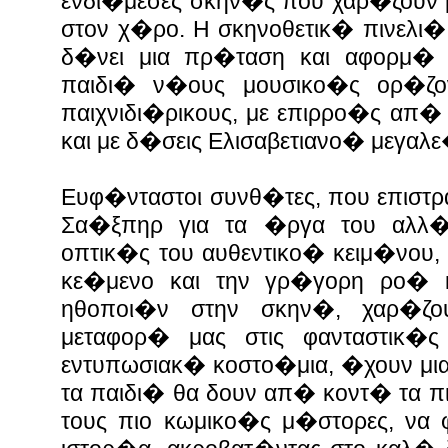
ενδι�μεσες σκην�ς που χαρ�ζουν 
στον χ�ρο. Η σκηνοθετικ� πινελι�
δ�νει μια πρ�ταση και αφορμ� 
παιδι� ν�ους μουσικο�ς ορ�ζοντ
παιχνιδι�ρικους, με επιρρο�ς απ
και με δ�σεις Ελισαβετιανο� μεγαλ
Ευφ�νταστοι συνθ�τες, που επιστρ
Σα�ξπηρ για τα �ργα του αλλ�
οπτικ�ς του αυθεντικο� κειμ�νου
κε�μενο και την γρ�γορη ρο� 
ηθοποι�ν στην σκην�, χαρ�ζ
μεταφορ� μας στις φανταστικ�
εντυπωσιακ� κοστο�μια, �χουν μια
τα παιδι� θα δουν απ� κοντ� τα π
τους πιο κωμικο�ς μ�στορες, να 