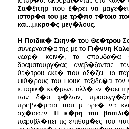
ιστορ�α, ακροβατ�ντας στο καλ� 
Σα�ξπηρ που ξ�ρει να μαγε�ει κ
ιστορ�α του με τρ�πο τ�τοιο πο
και...μικρο�ς μεγ�λους.
Η
Παιδικ� Σκην� του Θε�τρου 
συνεργασ�α της με το
Γι�ννη Καλ
νεαρ� κοιν�, τα σπουδα�α 
δραματουργ�ας ανεβ�ζοντας τ
θε�τρου εκε� που αξ�ζει. Το π
ψιθ�ρους του Πουκ, ταξιδε�ει τον
ιστορικ� κε�μενο αλλ� εντ�σει την
των δ�ο φ�λων, προσεγγ�ζον
προβλ�ματα που μπορε� να κλ
σχ�σεων.
Η κ�ρη του βασιλι
παραβλ�πει τις επιθυμ�ες του πα