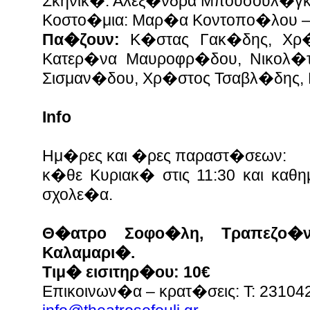
Σκηνικ�: Αλεξ�νδρα Μπουσουλ�γκ
Κοστο�μια: Μαρ�α Κοντοπο�λου 
Πα�ζουν:
Κ�στας Γακ�δης, Χρ�σ
Κατερ�να Μαυροφρ�δου, Νικολ�
Σισμαν�δου, Χρ�στος Τσαβλ�δης, 
Info
Ημ�ρες και �ρες παραστ�σεων:
κ�θε Κυριακ� στις 11:30 και καθη
σχολε�α.
Θ�ατρο Σοφο�λη, Τραπεζο�ν
Καλαμαρι�.
Τιμ� εισιτηρ�ου: 10€
Επικοινων�α – κρατ�σεις: Τ: 23104