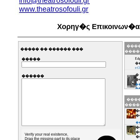
info@theatrosofouli.gr
www.theatrosofouli.gr
Χορηγ�ς Επικοινων�ας:
����
����� �� ������ ���
����
Ed
�����
�
e-Ch
�
������
�
�
�
�
����
�
����
�
�
�
�
�
�
�
Verify your real existence,
�
Drag the missing part to its place