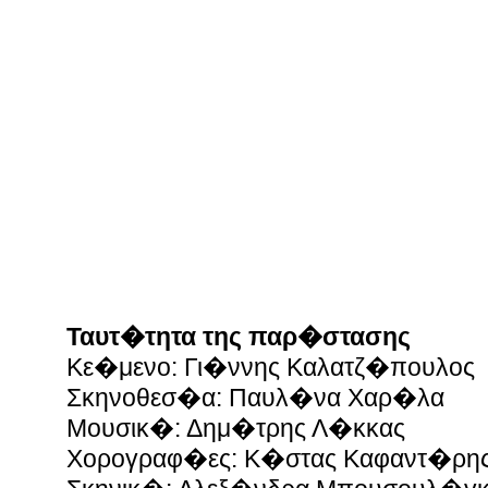
Ταυτ�τητα της παρ�στασης
Κε�μενο: Γι�ννης Καλατζ�πουλος
Σκηνοθεσ�α: Παυλ�να Χαρ�λα
Μουσικ�: Δημ�τρης Λ�κκας
Χορογραφ�ες: Κ�στας Καφαντ�ρη