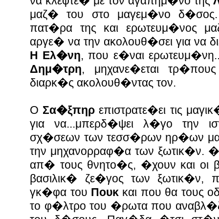
να κλεφτε� με τον αγαπημ�νο της
μαζ� του στο μαγεμ�νο δ�σος.
πατ�ρα της και ερωτευμ�νος μ
αργε� να την ακολουθ�σει για να δ
Η Ελ�νη
, που ε�ναι ερωτευμ�νη.
Δημ�τρη
, μηχανε�εται τρ�πους
διαρκ�ς ακολουθ�ντας τον.
Ο
Σα�ξπηρ
επιστρατε�ει τις μαγι
για να...μπερδ�ψει λ�γο την ι
σχ�σεων των τεσσ�ρων ηρ�ων μα
την μηχανορραφ�α των ξωτικ�ν.
απ� τους θνητο�ς, �χουν και οι β
βασιλικ� ζε�γος των ξωτικ�ν, 
γκ�φα του
Πουκ
και που θα τους ο
το φ�λτρο του �ρωτα που αναβλ�ζ