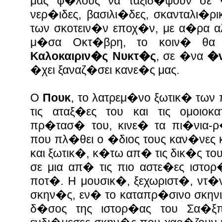
μας φ�λους να ταξιδ�ψουν σε 
νερ�ιδες, βασιλι�δες, σκανταλι�ρ
των σκοτειν�ν εποχ�ν, με α�ρα αλ
μ�σα Οκτ�βρη, το κοιν� θα 
Καλοκαιριν�ς Νυκτ�ς
, σε �να
�ν
�χει ξαναζ�σει κανε�ς μας.
Ο
Πουκ
, το λατρεμ�νο ξωτικ� των
τις αταξ�ες του και τις ομοιο
πρ�τασ� του, κινε� τα πι�νια-
που πλ�θει ο �διος τους καν�νες 
και ξωτικ�, κ�τω απ� τις δικ�ς το
σε μια απ� τις πιο αστε�ες ιστο
ποτ�. Η μουσικ�, ξεχωριστ�, ντ�ν
σκην�ς, εν� το καταπρ�σινο σκην
δ�σος της ιστορ�ας του Σα�ξπη