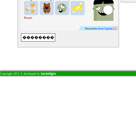
�
�
�
�
Reset
�
�
Powered by
Sweet Captcha
�
�
�
�
�
�
�
�
taramigos
Copyright 2011 © developed by
�
I
�
�
�
�
�
�
�