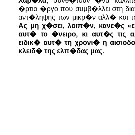
Χαρ�λα
, συνθ�τουν �να καλλιτε
�ρτιο �ργο που συμβ�λλει στη δι
αντ�ληψης των μικρ�ν αλλ� και τ
Ας μη χ�σει, λοιπ�ν, κανε�ς «ε
αυτ� το �νειρο, κι αυτ�ς τις α
ειδικ� αυτ� τη χρονι� η αισιο
κλειδ� της ελπ�δας μας.