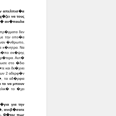
ην απελπισ�α
�ζει να τους
ικ� αν�παυλα
 πρ�γματα δεν
 με την οπο�α
�ναν �νθρωπο,
α κ�νητρα. Να
 τρ�πο σκ�ψης
ιρ�τερα. Αυτ�
ωσε στο �διο
ε και δε�χνει
των 2 αδερφ�ν
�, τα αδ�ρφια
ι το να μπουν
ελικ� το �χει
�για για την
�, ανεβ�σατε
α. Φ�τος πως