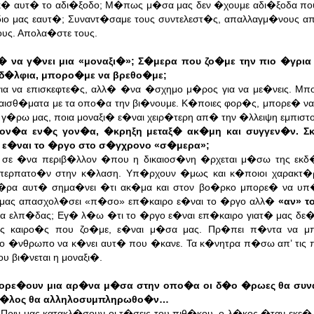
λικ� αυτ� το αδι�ξοδο; Μ�πως μ�σα μας δεν �χουμε αδι�ξοδα πο
�διο μας εαυτ�; Συναντ�σαμε τους συντελεστ�ς, απαλλαγμ�νους α
ους. Απολα�στε τους.
να γ�νει μια «μοναξι�»; Σ�μερα που ζο�με την πιο �γρια 
αδ�λφια, μπορο�με να βρεθο�με;
ια να επισκεφτε�ς, αλλ� �να �σχημο μ�ρος για να με�νεις. Μπ
ισθ�ματα με τα οπο�α την βι�νουμε. Κ�ποιες φορ�ς, μπορε� να
γ�ρω μας, ποια μοναξι� ε�ναι χειρ�τερη απ� την �λλειψη εμπιστ
οφον�α εν�ς γον�α, �κρηξη μεταξ� ακ�μη και συγγεν�ν. 
ο ε�ναι το �ργο στο σ�γχρονο «σ�μερα»;
 σε �να περιβ�λλον �που η δικαιοσ�νη �ρχεται μ�σω της εκ
περπατο�ν στην κ�λαση. Υπ�ρχουν �μως και κ�ποιοι χαρακτ�ρ
�ρα αυτ� σημα�νει �τι ακ�μα και στον βο�ρκο μπορε� να υπ�
α μας απασχολ�σει «π�σο» επ�καιρο ε�ναι το �ργο αλλ�
«αν» τ
ατα ελπ�δας; Εγ� λ�ω �τι το �ργο ε�ναι επ�καιρο γιατ� μας δε�
�ς καιρο�ς που ζο�με, ε�ναι μ�σα μας. Πρ�πει π�ντα να μ
νο �νθρωπο να κ�νει αυτ� που �κανε. Τα κ�νητρα π�σω απ’ τις π
 βι�νεται η μοναξι�.
γορε�ουν μια αρ�να μ�σα στην οπο�α οι δ�ο �ρωες θα συν
ο τ�λος θα αλληλοσυμπληρωθο�ν…
ριν μας κατακλ�σουν οι τ�σεις του πιθ�κου, ο λ�κος �ταν εκε�