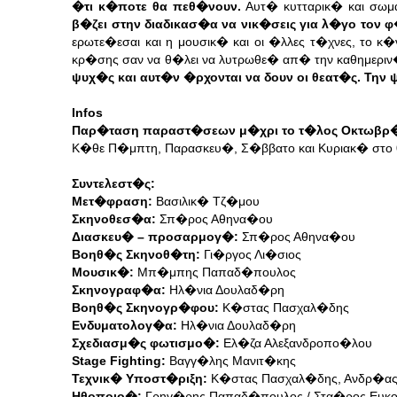
�τι κ�ποτε θα πεθ�νουν.
Αυτ� κυτταρικ� και σωμ
β�ζει στην διαδικασ�α να νικ�σεις για λ�γο τον 
ερωτε�εσαι και η μουσικ� και οι �λλες τ�χνες, το κ
κρ�σης σαν να θ�λει να λυτρωθε� απ� την καθημερ
ψυχ�ς και αυτ�ν �ρχονται να δουν οι θεατ�ς. Την 
Infos
Παρ�ταση παραστ�σεων μ�χρι το τ�λος Οκτωβρ
Κ�θε Π�μπτη, Παρασκευ�, Σ�ββατο και Κυριακ� στο
Συντελεστ�ς:
Μετ�φραση:
Βασιλικ� Τζ�μου
Σκηνοθεσ�α:
Σπ�ρος Αθηνα�ου
Διασκευ� – προσαρμογ�:
Σπ�ρος Αθηνα�ου
Βοηθ�ς Σκηνοθ�τη:
Γι�ργος Λι�σιος
Μουσικ�:
Μπ�μπης Παπαδ�πουλος
Σκηνογραφ�α:
Ηλ�νια Δουλαδ�ρη
Βοηθ�ς Σκηνογρ�φου:
Κ�στας Πασχαλ�δης
Ενδυματολογ�α:
Ηλ�νια Δουλαδ�ρη
Σχεδιασμ�ς φωτισμο�:
Ελ�ζα Αλεξανδροπο�λου
Stage Fighting:
Bαγγ�λης Μανιτ�κης
Τεχνικ� Υποστ�ριξη:
Κ�στας Πασχαλ�δης, Ανδρ�α
Ηθοποιο�:
Γρηγ�ρης Παπαδ�πουλος / Στα�ρος Ευκο