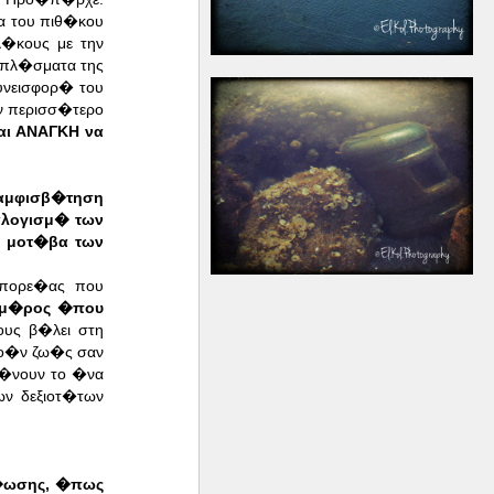
α του πιθ�κου
�κους με την
 πλ�σματα της
υνεισφορ� του
ν περισσ�τερο
αι ΑΝΑΓΚΗ να
 αμφισβ�τηση
αλογισμ� των
α μοτ�βα των
 πορε�ας που
 μ�ρος �που
υς β�λει στη
ρο�ν ζω�ς σαν
α�νουν το �να
ν δεξιοτ�των
β�ωσης, �πως