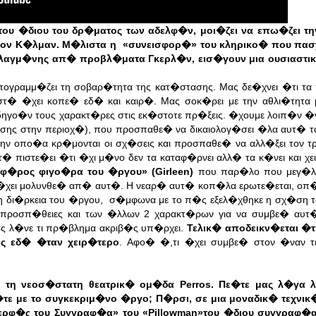
ου �διου του δρ�ματος των αδελφ�ν, μοι�ζει να επω�ζει τ
τον Κ�λμαν. Μ�λιστα η
«
συνεισφορ�
»
του κληρικο� που πασχ
αλλαγμ�νης απ� προβλ�ματα Γκερλ�ν, εισ�γουν μια ουσιαστ
πογραμμ�ζει τη σοβαρ�τητα της κατ�στασης. Μας δε�χνει �τι τα
τ� �χει κοπε� εδ� και καιρ�. Μας σοκ�ρει με την αθλι�τητα
δηγο�ν τους χαρακτ�ρες στις εκ�στοτε πρ�ξεις. �χουμε λοιπ�ν 
σης στην περιοχ�), που προσπαθε� να δικαιολογ�σει �λα αυτ� τ
την οπο�α κρ�μονται οι σχ�σεις και προσπαθε� να αλλ�ξει τον
� πιστε�ει �τι �χι μ�νο δεν τα καταφ�ρνει αλλ� τα κ�νει και χε
οφ�ρος φιγο�ρα του �ργου» (Girleen)
που παρ�λο που μεγ�λ
�χει
μολυνθε� απ� αυτ�. Η νεαρ� αυτ� κοπ�λα ερωτε�εται, οπ�τ
η δι�ρκεια του �ργου, σ�μφωνα με το π�ς εξελ�χθηκε η σχ�ση 
ς προσπ�θειες και των �λλων 2 χαρακτ�ρων για να συμβε� αυτ
ος λ�νε τι πρ�βλημα ακριβ�ς υπ�ρχει.
Τελικ� αποδεικν�εται �τ
ς εδ� �ταν χειρ�τερο
. Αφο� �,τι �χει συμβε� στον �ναν τ
 τη νεοσ�στατη θεατρικ� ομ�δα Perros. Πε�τε μας λ�γα λ
τε με το συγκεκριμ�νο �ργο; Π�ρσι, σε μια μοναδικ� τεχνικ
δερφ�ς του Συγγραφ�α» του
«
Pillowman
»
του �διου συγγραφ�