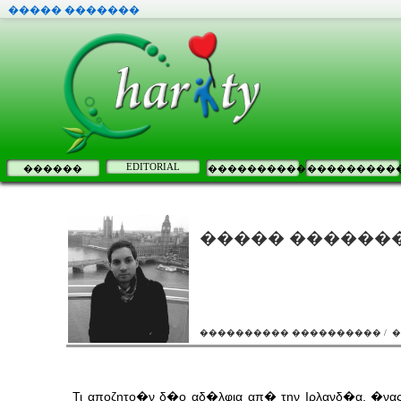
����� �������
EDITORIAL
������
����������
���������
����� �������
���������� ���������� / 
Τι αποζητο�ν δ�ο αδ�λφια απ� την Ιρλανδ�α, �νας 