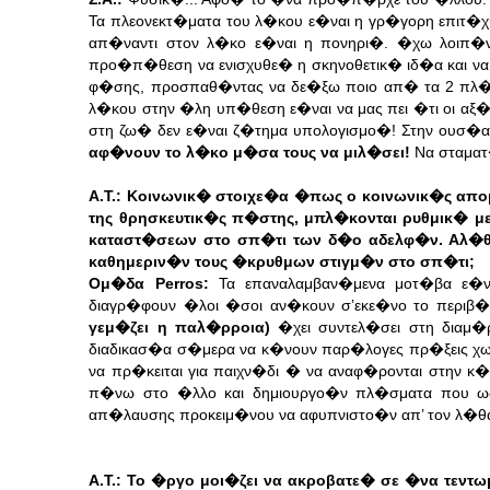
Τα πλεονεκτ�ματα του λ�κου ε�ναι η γρ�γορη επιτ�χ
απ�ναντι στον λ�κο ε�ναι η πονηρι�. �χω λοιπ�ν
προ�π�θεση να ενισχυθε� η σκηνοθετικ� ιδ�α και 
φ�σης, προσπαθ�ντας να δε�ξω ποιο απ� τα 2 πλ�
λ�κου στην �λη υπ�θεση ε�ναι να μας πει �τι οι αξ
στη ζω� δεν ε�ναι ζ�τημα υπολογισμο�! Στην ουσ�α
αφ�νουν το λ�κο μ�σα τους να μιλ�σει!
Να σταματ
Α.Τ.: Κοινωνικ� στοιχε�α �πως ο κοινωνικ�ς απ
της θρησκευτικ�ς π�στης, μπλ�κονται ρυθμικ� μ
καταστ�σεων στο σπ�τι των δ�ο αδελφ�ν. Αλ�
καθημεριν�ν τους �κρυθμων στιγμ�ν στο σπ�τι;
Ομ�δα Perros:
Τα επαναλαμβαν�μενα μοτ�βα ε�ν
διαγρ�φουν �λοι �σοι αν�κουν σ’εκε�νο το περιβ
γεμ�ζει η παλ�ρροια)
�χει συντελ�σει στη διαμ�
διαδικασ�α σ�μερα να κ�νουν παρ�λογες πρ�ξεις χ
να πρ�κειται για παιχν�δι � να αναφ�ρονται στην 
π�νω στο �λλο και δημιουργο�ν πλ�σματα που ως
απ�λαυσης προκειμ�νου να αφυπνιστο�ν απ’ τον λ�θ
Α.Τ.: Το �ργο μοι�ζει να ακροβατε� σε �να τεν