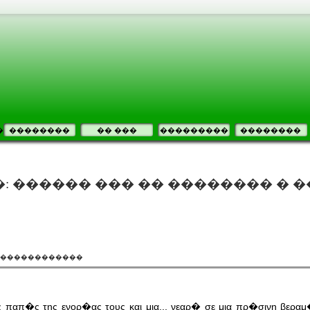
�
��������
�� ���
���������
��������
: ������ ��� �� �������� � 
�������������
παπ�ς της ενορ�ας τους και μια... νεαρ� σε μια πρ�σινη βερα