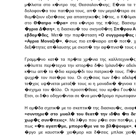
μ�λιστα στο κ�ντρο της Θεσσαλον�κης; Ε�ναι τα
δολοφον�α του πατ�ρα τους, απ� τον μεγαλ�τερο σε
θυμ�ζουν εξισ�σεις για απαιτητικο�ς λ�τες, ο Κ�λμαν
στο
Θ�ατρο «�ρα»
στο κ�ντρο της π�λης. Βασισμ
�γρια Δ�ση»
, η διασκευ� του σκηνοθ�τη
Σπ�ρου Α
εβδομ�δες
. Μετ� την παρ�σταση
«Ο συγγραφ�ας 
«Αγρια Μοναξι�»
, �σως πιο επ�καιρο απ� ποτ�, χλ
δεξι�τητες απ�λαυσης με σκοπ� την αφ�πνισ� τους 
Γραμμ�νο κατ� τα πρ�τα χρ�νια της καλλιτεχνικ�
κ�λυπτε περ�τεχνα την ιστορ�α δ�ο Ιρλανδ�ν αδελφ
κ�τω απ� το �διο κεραμ�δι του πατρικο� τους. Π�ν
ψυχρ� τον πατ�ρα του. Οι σχ�σεις των δ�ο αδελφ
τε�χος υψ�νεται μεταξ� τους κι η μοναδικ� �γνοια
�σχημα τον �λλο. Οι προσπ�θειες του ιερ�α Γου�λς
Ετσι, οι δ�ο οδηγο�νται σε �να μον�δρομο πρωτοφα
Η ομ�δα σχετικ� με το σκεπτικ� της διασκευ�ς, ανα
«συντηρε� στο μυαλ� του θεατ� την ιδ�α �τι δε
χωρ�ς συν�πειες»
. Με λ�γο που ρ�ει σαν ποτ�μι,
πως
«�τι αγαπ�με, μπορο�με να το βλ�ψουμε»
, 
�ργο με καυστικ� χιο�μορ και δ�σεις μπλακ χιο�