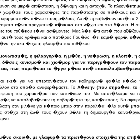
υνση σε μικρ� απ�σταση, η δ�ναμη και η αντοχ�. Το πλεον�κτημ
 χωρ�σει τους χαρακτ�ρες της παρ�στασης σε πιθ�κους και λ
να εφαρμοστο�ν π�νω στους ρ�λους. Αυτ� πρεσβε�ουν αυτ� τα 2
σματα ε�ναι πραγματικ�
κ�κκινο
στα ν�χια και στα δ�ντια. Η σ
�ες του πιθ�κου ε�ναι ασ�μαντες. Μας λ�ει �τι αυτ� που αξ�ζου
 αυτ� τους γρ�φει και ο πατ�ρας Γου�λς. �τι καμι� φορ�,
ε�ν
�νε την ακατ�σχετη φλυαρ�α του πιθ�κου.
ομονωτισμ�ς, η φιλαργυρ�α, η μ�θη, η νε�ρωση, η κλοπ�, η
ε δ�σεις κυνισμο� και χιο�μορ για να περιγρ�ψουν τον παρ
θεια, πως πορε�εται το �ργο μ�σα απ� επαναλαμβαν�μεν
αι εκε� για να υπερτον�σουν τον καθημεριν� φα�λο κ�κλο
�λλον στο οπο�ο αναφερ�μαστε. Το
Λ�νεην (που σημα�νει το
ρφωση του χαρακτ�ρα των κατο�κων του. Με αποτ�λεσμα να το
ωρ�ς να καταλαβα�νουν τη σοβαρ�τητα της κατ�στασης. Να αφαι
κ�λαση σαν μιλ�νε για κ�ποιο μπαρ στην παραλ�α! �λα αυτ� μπ
 στ�χο στη ζω� τους �χουν β�λει τη δημιουργ�α καινο�ργιω
αργο.
τωμ�νο σκοιν�, με γλαφυρ� τα πρωτ�γονα στοιχε�α της επι