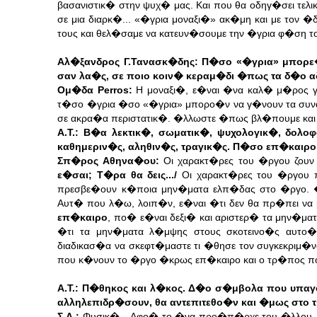
βασανιστικ� στην ψυχ� μας. Και που θα οδηγ�σει τε
σε μια διαρκ�... «�γρια μοναξι�» ακ�μη και με τον 
τους και θελ�σαμε να κατευν�σουμε την �γρια φ�ση τ
Αλ�ξανδρος Γ.Τανασκ�δης: Π�σο «�γρια» μπορε� 
σαν λα�ς, σε ποιο κοιν� κεραμ�δι �πως τα δ�ο 
Ομ�δα Perros:
Η μοναξι�, ε�ναι �να καλ� μ�ρος γ
τ�σο �γρια �σο «�γρια» μπορο�ν να γ�νουν τα συνα
σε ακρα�α περιστατικ�. �λλωστε �πως βλ�πουμε και 
Α.Τ.:
Β�α λεκτικ�, σωματικ�, ψυχολογικ�, δολ
καθημεριν�ς, αληθιν�ς, τραγικ�ς. Π�σο επ�καιρ
Σπ�ρος Αθηνα�ου:
Οι χαρακτ�ρες του �ργου ζουν
ε�σαι; Τ�ρα θα δεις.../
Οι χαρακτ�ρες του �ργου 
πρεσβε�ουν κ�ποια μην�ματα ελπ�δας στο �ργο. 
Αυτ� που λ�ω, λοιπ�ν, ε�ναι �τι δεν θα πρ�πει ν
επ�καιρο
, πο� ε�ναι δεξι� και αριστερ� τα μην�μ
�τι τα μην�ματα λ�μψης στους σκοτεινο�ς αυτο
διαδικασ�α να σκεφτ�μαστε τι �θησε τον συγκεκριμ�
που κ�νουν το �ργο �κρως επ�καιρο και ο τρ�πος που
Α.Τ.: Π�θηκος και λ�κος. Δ�ο σ�μβολα που υπα
αλληλεπιδρ�σουν, θα αντεπιτεθο�ν και �μως στ
Σ.Α.:
Φυσικ�... Αφο� το �να προ�π�ρχε του �λλου. Π