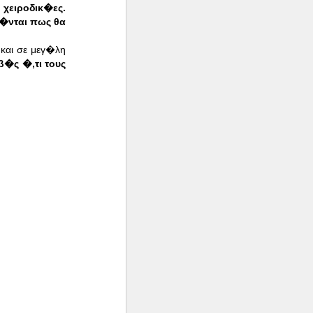
χειροδικ�ες.
�νται πως θα
και σε μεγ�λη
β�ς �,τι τους