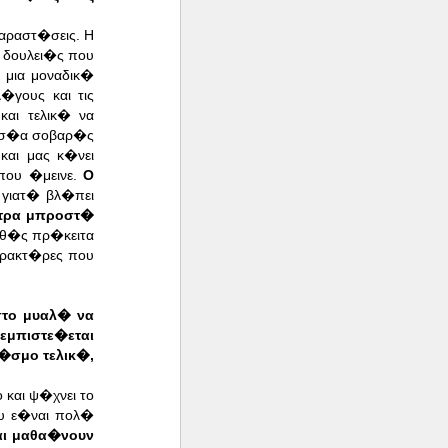
αραστ�σεις. Η
 δουλει�ς που
ι μια μοναδικ�
γους και τις
αι τελικ� να
κασ�α σοβαρ�ς
ι
και μας κ�νει
που �μεινε.
Ο
 γιατ� βλ�πει
�τρα μπροστ�
αθ�ς πρ�κειτα
αρακτ�ρες που
στο μυαλ� να
εμπιστε�εται
�σμο τελικ�,
και ψ�χνει το
υ ε�ναι πολ�
αι μαθα�νουν