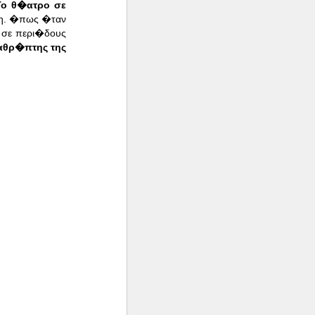
Το θ�ατρο σε
βη. �πως �ταν
ς σε περι�δους
αθρ�πτης της