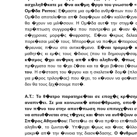
ασχοληθ�κατε με �να ακ�μη �ργο του γνωστο�
«
Ομ�δα Perros:
Ε�μαστε μια ομ�δα ανθρ�πων που δρο
Ομ�δα αποτελε�ται απ� διαφ�ρων ειδ�ν καλλιτ�χνε
θα �χουν να μιλ�σουν. Η Ομ�δα αυτ� την στιγμ� α
περ�πτωση συγγραφ�α που παντρε�ει με �ναν �ρι
σ�γχρονες μορφ�ς �κφρασης. Ε�ναι �κρως δελεα
πορε�εσαι μαζ� τους. Μπορο�με να πο�με �πειρους
�ρευνας π�νω στο αντικε�μενο.
Ε�ναι τρομερ� 
μαθητ�ς κι εμ�ς τους �διους (που το δημιουργ�σ
κ�σμος �χει αν�γκη απ� κ�τι αληθιν�, �πως 
πρ�γματα που τα �χει ζ�σει και τα �χει βι�σει (�
του
. Η σ�σταση του �ργου και η σκελετικ� δομ� (π
για μ�ρος τριλογ�ας) που �χει, το κ�νουν να φα�νετ
δεν θα τους ξεχ�σουμε ποτ�.
Α.Τ.: Το θ�ατρο παρατηρε�ται σε εποχ�ς κρ�σης
αναπν�ει. Σε μια κοινωνικ� αποσ�θρωση, οπο� ο
τον π�νο του στην αποτ�πωση που επιτυγχ�νει ε
να απευθ�νεται στις τ�χνες και �τσι να ανθ�ζουν
Σπ�ρος Αθηνα�ου:
Πιστε�ω σε �να πρ�το επ�πεδο ι
αληθιν�, το ζωνταν�. Υπ�ρχει �μως και �νας �λ
μακρι� απ� την �ννοια της διασκ�δασης.
Ο �νθρωπ