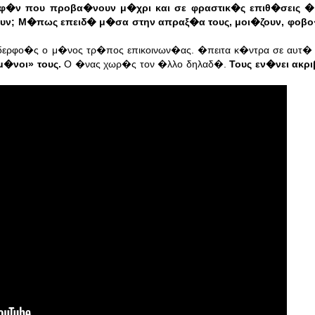
λφ�ν που προβα�νουν μ�χρι και σε φραστικ�ς επιθ�σεις � 
υν; Μ�πως επειδ� μ�σα στην απραξ�α τους, μοι�ζουν, φοβο
 αδερφο�ς ο μ�νος τρ�πος επικοινων�ας. �πειτα κ�ντρα σε αυτ� 
�νοι» τους.
Ο �νας χωρ�ς τον �λλο δηλαδ�.
Τους εν�νει ακρι