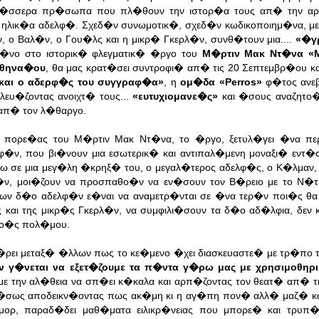
 τ�σσερα πρ�σωπα που πλ�θουν την ιστορ�α τους απ� την αρ
 ηλικ�α αδελφ�. Σχεδ�ν συνωμοτικ�, σχεδ�ν κωδικοποιημ�να, μ
, ο Βαλ�ν, ο Γου�λς και η μικρ� Γκερλ�ν, συνθ�τουν μια....
«�γρ
�νο στο ιστορικ� φλεγματικ� �ργο του
Μ�ρτιν Μακ Ντ�να «Μ
θηνα�ου
, θα μας κρατ�σει συντροφι� απ� τις 20 Σεπτεμβρ�ου κα
και ο αδερφ�ς του συγγραφ�α»
, η
ομ�δα «Perros»
φ�τος ανεβ
ευ�ζοντας ανοιχτ� τους...
«ευτυχιομανε�ς»
και �σους αναζητο�
απ� τον λ�θαργο.
ς πορε�ας του Μ�ρτιν Μακ Ντ�να, το �ργο, ξετυλ�γει �να πε
�ν, που βι�νουν μια εσωτερικ� και αντιπαλ�μενη μοναξι� εντ�ς
ω σε μια μεγ�λη �κρηξ� του, ο μεγαλ�τερος αδελφ�ς, ο Κ�λμαν,
�ν, μοι�ζουν να προσπαθο�ν να εν�σουν τον Β�ρειο με το Ν�
 των δ�ο αδελφ�ν ε�ναι να αναμετρ�νται σε �να τερ�ν ποι�ς θα
 και της μικρ�ς Γκερλ�ν, να συμφιλι�σουν τα δ�ο αδ�λφια, δεν
νο�ς πολ�μου.
φ�ρει μεταξ� �λλων πως το κε�μενο �χει διασκευαστε� με τρ�πο 
ν γ�νεται να εξετ�ζουμε τα π�ντα γ�ρω μας με χρησιμοθηρ
 με την αλ�θεια να σπ�ει κ�καλα και αρπ�ζοντας τον θεατ� απ� 
�σως αποδεικν�οντας πως ακ�μη κι η αγ�πη πον� αλλ� μαζ� και
μορ, παραδ�δει μαθ�ματα ειλικρ�νειας που μπορε� και τρυπ�