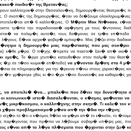
κακο� παιδιο�
»
της Βρεταν�ας;
υν καλλιτεχνικ� στην Θεσσαλον�κη, δημιουργ�ντας θεατρικ�ς π
ς. Ο σκοπ�ς της δημιουργ�ας, �ταν να δε�ξουμε ολοκληρωμ�νες
ποτελε�ται απ� 6 καλλιτ�χνες.
Ο
Μ�ρτιν Μακ Ντ�ναου
, ε�να
στο τρ�πο την παραδοσιακ� αφ�γηση με τους �ντονους διαλ�
στικ� να πολεμ�ς αυτο�ς τους δα�μονες σε τρ�α επ�πεδα κ
 λ�γους. Ε�ναι αρχικ� φοβερ� εμπειρ�α. Μας β�ζει στην διαδι
κ�νητρο η δημιουργ�α μιας παρ�στασης που μας σοκ�ρε
αμε) κ�θε μ�ρα. Ο π�χης �πρεπε να πιαστε� ξαν� απ� εκε� 
κι εμε�ς.
Το �ργο χτυπ�ει κατευθε�αν στον παλμ� του θεατ�
σως �χι σε τ�σο κωμικ� επ�πεδο)
να γ�νονται δρ�ση στα 4 μ
λο�σια σε πληροφορ�ες για την �ρευνα π�νω στους χαρακτ�ρες κ
αι �τι γρ�φτηκε χθες κι �τι �χει τ�σο δυνατο�ς και καθαρο�ς χ
, να αποτελε� �να... μπαλκ�νι που δ�νει την δυνατ�τητα 
ι κοινωνικο� ιστο� διασαλε�ονται, ο κ�σμος φα�νεται να 
ν�ς μικρ�κοσμου, ο καλλιτ�χνης στην σκην�. Τι καλε� τον κ
 οι χ�ροι προβληματισμο� μ�σα απ� την �δια την τ�χνη;
σχ�ει το �τι ο κ�σμος θ�λει να φ�γει απ� το ε�κολο, το �τοιμο 
λος παρ�γοντας που πρ�πει να λ�βουμε σοβαρ� υπ�ψη μας, πο
ος ε�ναι απ� τα λ�γα πλ�σματα που �ρχονται στην ζω� κ