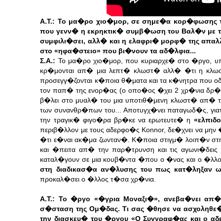
Α.Τ.: Το μα�ρο χιο�μορ, σε σημε�α κορ�φωσης τ
που γενν� η εκρηκτικ� συμβ�ωση του Βαλ�ν με 
συμφιλι�σει, αλλ� και η ελαφρι� μορφ� της απ
στο
«
ηφα�στειο
»
που βι�νουν τα αδ�λφια...
Σ.Α.:
Το μα�ρο χιο�μορ, που κυριαρχε� στο �ργο, υ
κρ�μονται απ� μια λεπτ� κλωστ� αλλ� �τι η κλωσ
προσεγγ�ζονται κ�ποια θ�ματα και τα κ�νητρα που ο
τον παπ� της ενορ�ας (ο οπο�ος �χει 2 χρ�νια δρ�
β�λει στο μυαλ� του μια υποτιθ�μενη κλωστ� απ� 
των συνανθρ�πων του... Αποτυγχ�νει παταγωδ�ς, γιατ
την τραγικ� φιγο�ρα βρ�κε να ερωτευτε� η
«ελπιδ
περιβ�λλον με τους αδερφο�ς Konnor, δε�χνει να μην 
�τι ε�ναι ακ�μα ζωνταν�. Κ�ποια στιγμ� λοιπ�ν στ
και �πειτα απ� την παρ�τρυνση και τις αγωνι�δει
καταλ�γουν σε μια κουβ�ντα �που ο �νας και ο �λλ
στη διαδικασ�α αν�λυσης του πως κατ�ληξαν ω
προκαλ�σει ο �λλος τ�σα χρ�νια.
Α.Τ.: Το �ργο
«
�γρια Μοναξι�
»
, ανεβα�νει απ�
σ�σταση της Ομ�δας. Τι σας �θησε να ασχοληθε�
την διασκευ� του �ργου «Ο Συγγραφ�ας και ο α