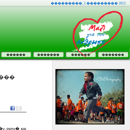
���������, 2 ��������� 2012
������
�������
������
�������
����
μ�ν σκην� και