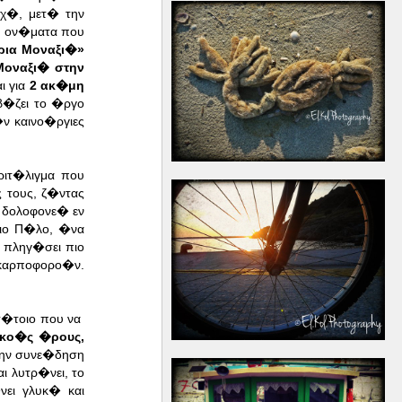
χ�, μετ� την
ε ον�ματα που
ια Μοναξι�»
οναξι� στην
ι για
2 ακ�μη
�ζει το �ργο
ν καινο�ργιες
ριτ�λιγμα που
 τους, ζ�ντας
 δολοφονε� εν
τιο Π�λο, �να
 πληγ�σει πιο
 καρποφορο�ν.
τ�τοιο που να
ικο�ς �ρους,
την συνε�δηση
 λυτρ�νει, το
νει γλυκ� και