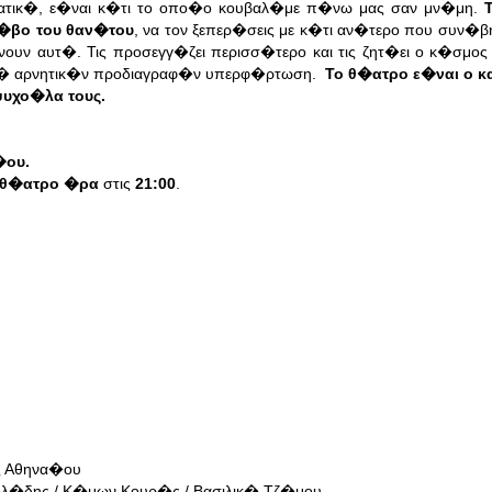
ατικ�, ε�ναι κ�τι το οπο�ο κουβαλ�με π�νω μας σαν μν�μη.
φ�βο του θαν�του
, να τον ξεπερ�σεις με κ�τι αν�τερο που συν�
�νουν αυτ�. Τις προσεγγ�ζει περισσ�τερο και τις ζητ�ει ο κ�σμο
ιν� αρνητικ�ν προδιαγραφ�ν υπερφ�ρτωση.
Το θ�ατρο ε�ναι ο κ
ψυχο�λα τους.
�ου.
θ�ατρο �ρα
στις
21:00
.
ς Αθηνα�ου
λ�δης / Κ�μων Κουρ�ς / Βασιλικ� Τζ�μου