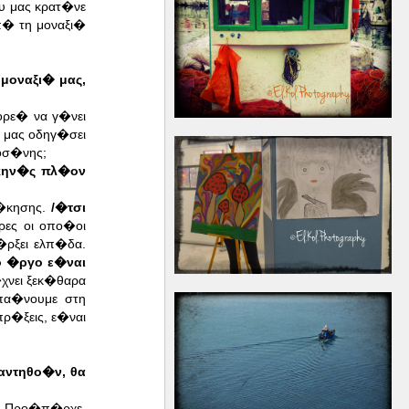
υ μας κρατ�νε
π� τη μοναξι�
μοναξι� μας,
ορε� να γ�νει
 μας οδηγ�σει
οσ�νης;
Σκην�ς πλ�ον
δ�κησης.
/�τσι
ες οι οπο�οι
ρξει ελπ�δα.
ο �ργο ε�ναι
χνει ξεκ�θαρα
πα�νουμε στη
ρ�ξεις, ε�ναι
αντηθο�ν, θα
.
Προ�π�ρχε.