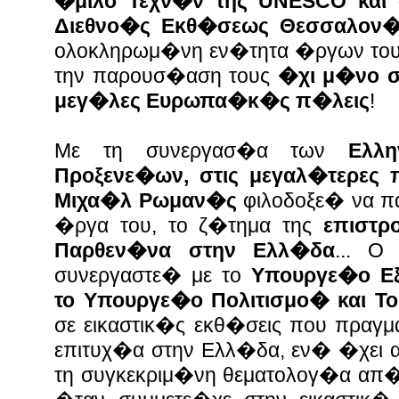
�μιλο Τεχν�ν της UNESCO και
Διεθνο�ς Εκθ�σεως Θεσσαλον
ολοκληρωμ�νη εν�τητα �ργων του,
την παρουσ�αση τους
�χι μ�νο σ
μεγ�λες Ευρωπα�κ�ς π�λεις
!
Με τη συνεργασ�α των
Ελλ
Προξενε�ων, στις μεγαλ�τερες 
Μιχα�λ Ρωμαν�ς
φιλοδοξε� να π
�ργα του, το ζ�τημα της
επιστρ
Παρθεν�να στην Ελλ�δα
...
Ο 
συνεργαστε� με το
Υπουργε�ο Εξ
το Υπουργε�ο Πολιτισμο� και Τ
σε εικαστικ�ς εκθ�σεις που πραγ
επιτυχ�α στην Ελλ�δα, εν� �χει α
τη συγκεκριμ�νη θεματολογ�α απ