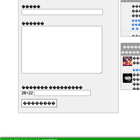
�����
��
��
��
���
������
���
�.�.
��
��
���
�����
(��
�����
����
��
��
��
��
���
���
��
��
��
�T
��
������� ���������
��
��
20+22
���
���
��
��
��
��
��
���
���
��
��
��
�In
���
���
��
��
��