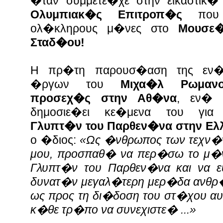
�ταν συμμετε�χε στην εικαστικ
Ολυμπιακ�ς Επιτροπ�ς
που φ
ολ�κληρους μ�νες στο
Μουσ
Σταδ�ου!
Η πρ�τη παρουσ�αση της εν�τ
�ργων του
Μιχα�λ Ρωμανο
προσεχ�ς στην Αθ�να
, εν� 
δημοσιε�ει κε�μενα του γι
Γλυπτ�ν του Παρθεν�να στην Ελ
ο �διος:
«Ως �νθρωπος των τεχν�
μου, προσπαθ� να περ�σω το μ�ν
Γλυπτ�ν του Παρθεν�να και να 
δυνατ�ν μεγαλ�τερη μερ�δα ανθρ�
ως προς τη δι�δοση του στ�χου α
κ�θε τρ�πο να συνεχιστε� ...»