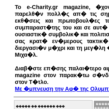
Το e-Charity.gr magazine, �χ
παρελθ�ν πολλ�ς απ� τις σημα
εκθ�σεις και πρωτοβουλ�ες τ
συμπαραστ�της του και σε αυτ�
ουσιαστικ� συμβολικ� και πολιτισ
σας κρατ� εν�μερους τακτικ
διεργασι�ν μ�χρι και τη μεγ�λη
Μιχα�λ.
Διαβ�στε επ�σης παλαι�τερο αφι
magazine στον παρακ�τω σ�ν
στον Τ�τλο.
Με �μπνευση την Αφ� της Ολυμ
�����
����� �� ������ ���
�����