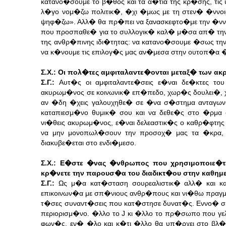
κατανο�σουμε το β�θος και τα α�τια της κρ�σης, τις
λ�γο νομ�ζω πολιτικ�, �χι �μως με τη στεν� �ννοι
ψηφ�ζω». Αλλ� θα πρ�πει να ξανασκεφτο�με την �νν
που προσπαθε� για το συλλογικ� καλ� μ�σα απ� την
της ανθρ�πινης ιδι�τητας: να κατανο�σουμε �σως την
να κ�νουμε τις επιλογ�ς μας αν�μεσα στην ουτοπ�α �
Σ.Χ.: Οι πολ�τες αμφιταλαντε�ονται μεταξ� των ακ
Σ.Γ.:
Αυτ�ς οι αμφιταλαντε�σεις ε�ναι δε�κτες 
ακυρωμ�νος σε κοινωνικ� επ�πεδο, χωρ�ς δουλει�, 
αν �δη �χεις γαλουχηθε� σε �να σ�στημα ανταγωνι
καταπιεσμ�νο θυμικ� σου και να δεθε�ς στο �ρμα 
νι�θεις ακυρωμ�νος, ε�ναι δελεαστικ�ς ο καθρ�φτης
να μην μονοπωλ�σουν την προσοχ� μας τα �κρα, 
διακυβε�εται στο ενδι�μεσο.
Σ.Χ.: Ε�στε �νας �νθρωπος που χρησιμοποιε�τε
κρ�νετε την παρουσ�α του διαδικτ�ου στην καθημ
Σ.Γ.:
Ως μ�α κατ�σταση σουρεαλιστικ� αλλ� και κα
επικοινων�α με σπ�νιους ανθρ�πους και νι�θω πραγμα
τ�σες συναντ�σεις που κατ�στησε δυνατ�ς. Εννο� συ
περιορισμ�νο. �λλο το J κι �λλο το πρ�σωπο που γελ
φων�ς, εν� �λο και κ�τι �λλο θα υπ�ρχει στο βλ�