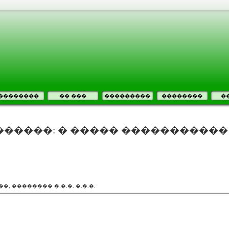
��������
�� ���
���������
��������
�
�����: � ����� �����������
, �������� �.�.�. �.�.�.