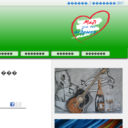
������, 2 ������� 2017
�����
�������
������
�������
 ���