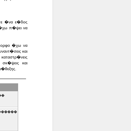
σε �να ε�δος
 �χω π�ψει να
�μορφο �χω να
ναντ�σεις και
 καταστρ�νεις
 σκ�ψεις και
μ�θεξης.
��
�������