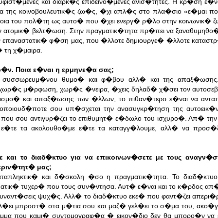
 υφιστ�μενες και διαρκ�ς επιδεινο�μενες ανισ�τητες. Η κρ�ση ε�
α της κοινοβουλευτικ�ς ζω�ς, �χι απλ�ς στο πλα�σιο «ε�μαι π
οια του πολ�τη ως αυτο� που �χει ενεργ� ρ�λο στην κοινωνικ� 
 ατομικ� βελτ�ωση. Στην πραγματικ�τητα πρ�πει να ξαναθυμηθο
 επαναστατικ� φ�ση μας, που �λλοτε δημιουργε� �λλοτε καταστρ�
 τη χ�μαιρα.
ρ�ν. Ποια ε�ναι η ερμηνε�α σας;
του συσσωρευμ�νου θυμο� και φ�βου αλλ� και της απαξ�ωσης
χωρ�ς μ�ρφωση, χωρ�ς �νειρα, �χεις δηλαδ� χ�σει τον αυτοσεβ
σμο� και απαξ�ωσης των �λλων, το πιθαν�τερο ε�ναι να αντα
οποιουδ�ποτε σου υπ�σχεται την ανασυγκρ�τηση της αυτοεικ�
 που σου αντιγυρ�ζει το επιθυμητ� ε�δωλο του ισχυρο�. Απ� τη
ε�τε τα ακολουθο�με ε�τε τα καταγγ�λουμε, αλλ� να προσ�ξο
 και το διαδ�κτυο για να επικοινων�σετε με τους αναγν�σ
εριν�τητ� μας;
ταπληκτικ� και δ�σκολη �σο η πραγματικ�τητα. Το διαδ�κτυο
τικ� τυχερ� που τους συν�ντησα. Αυτ� ε�ναι και το κ�ρδος απ� 
ναντ�σεις ψυχ�ς. Αλλ� το διαδ�κτυο εκε� που φαντ�ζει απερι�ρι
�ει μπροστ� στα μ�τια σου και μαζ� γελ�ει το σ�μα του, ακο�γε
μμα που καμι� συντομογραφ�α � εικον�διο δεν θα μπορο�ν να