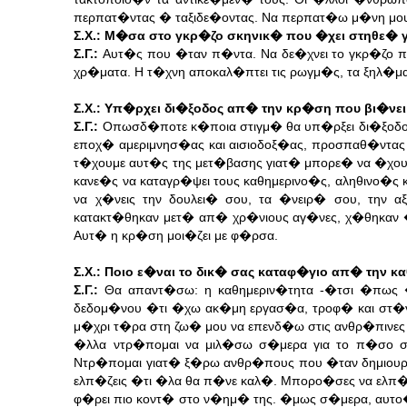
περπατ�ντας � ταξιδε�οντας. Να περπατ�ω μ�νη μο
Σ.Χ.: Μ�σα στο γκρ�ζο σκηνικ� που �χει στηθε� 
Σ.Γ.:
Αυτ�ς που �ταν π�ντα. Να δε�χνει το γκρ�ζο 
χρ�ματα. Η τ�χνη αποκαλ�πτει τις ρωγμ�ς, τα ξηλ�μα
Σ.Χ.: Υπ�ρχει δι�ξοδος απ� την κρ�ση που βι�νε
Σ.Γ.:
Οπωσδ�ποτε κ�ποια στιγμ� θα υπ�ρξει δι�ξοδος
εποχ� αμεριμνησ�ας και αισιοδοξ�ας, προσπαθ�ντας
τ�χουμε αυτ�ς της μετ�βασης γιατ� μπορε� να �χου
κανε�ς να καταγρ�ψει τους καθημερινο�ς, αληθινο�ς 
να χ�νεις την δουλει� σου, τα �νειρ� σου, την 
κατακτ�θηκαν μετ� απ� χρ�νιους αγ�νες, χ�θηκαν �μ
Αυτ� η κρ�ση μοι�ζει με φ�ρσα.
Σ.Χ.: Ποιο ε�ναι το δικ� σας καταφ�γιο απ� την κ
Σ.Γ.:
Θα απαντ�σω: η καθημεριν�τητα -�τσι �πως �
δεδομ�νου �τι �χω ακ�μη εργασ�α, τροφ� και στ
μ�χρι τ�ρα στη ζω� μου να επενδ�ω στις ανθρ�πινες 
�λλα ντρ�πομαι να μιλ�σω σ�μερα για το π�σο σπο
Ντρ�πομαι γιατ� ξ�ρω ανθρ�πους που �ταν δημιουργι
ελπ�ζεις �τι �λα θα π�νε καλ�. Μπορο�σες να ελπ�ζε
φ�ρει πιο κοντ� στο ν�ημ� της. �μως σ�μερα, αυτο�