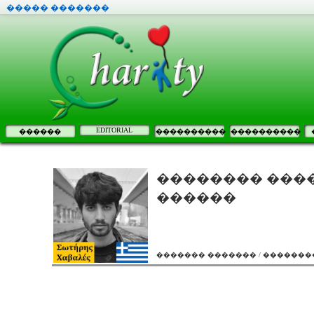
����� �������
EDITORIAL
������
����������
����������
�������� ����
������
������� ������� / ���������