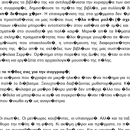
 ανο�γεις τα βιβλ�α της και αντιλαμβ�νεσαι την κυριαρχ�α των α
της συγγραφ�ς, δημοσ�ευσε το πρ�το της βιβλ�ο, μια συλλογ� δ
απ� δε�τερο χ�ρι»
. Η επανεμφ�νιση της στα γρ�μματα δεν �ρ
ημα προσπαθ�ντας να μας πε�σει πως
«�λα π�νε ρολ�ι (� σχε
οιων ε�κολα μπορο�ν εντοπιστο�ν στον καθ�να απ� εμ�ς και 
σματικ� στο συνειδητ� για πολ� καιρ�. Μερικ� απ� τα θ�ματ
ης σκληρ�ς πραγματικ�τητας που �λοι �χουμε γνωρ�σει σε �ναν
ομ�νωση που επακολουθε�, η υπον�μευση της διαφορετικ�τητα
ση της. �ξω απ� τις σελ�δες των βιβλ�ων της μας συστ�νετα
ρ�κλεια Σερρ�ν. Ορ�σημο στην πορε�α της ζω�ς της �ταν οι σπ
ν�κη και εργ�ζεται στο αρχαιολογικ� μουσε�ο της π�λης.
το π�θος σας για την συγγραφ�;
το κε�μενο που �γραψα σε μικρ� ηλικ�α �ταν �να πο�ημα για τ
 πολ� το δι�βασμα. Ξενυχτο�σα διαβ�ζοντας μυθιστορ�ματα. Κ
ς σειρ�ς, �κλαψα με μα�ρο δ�κρυ γιατ� δεν υπ�ρχε �λλο του �δ
αι �θελα να μπορ�σω κι εγ� να συγκροτ�σω �ναν τ�τοιο κ�σμο 
 που �νιωθα εγ� ως αναγν�στρια.
 σιωπ�ς. Οι μετ�ωρες κουβ�ντες, οι υπαινιγμο�. Αλλ� και τα τα
υρο την π�λη � τη φ�ση. Κι ακ�μη χ�ροι και πρ�γματα, το π�
οι, τα συναισθ�ματ� τους και τα δικ� μου. Και η μουσικ�. Να 