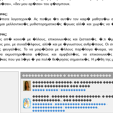
ρ�σει», «δεν μου αρ�σει» του φ�ισμπουκ.
σας;
�ποτε λογοτεχνικ�. Ας πο�με �τι αυτ�ν τον καιρ� μαθητε�ω 
αι μελλοντικο�ς μυθιστορηματικο�ς �ρωες αλλ� και χωρ�ς να
σας;
ς απ� κοινο� με �λλους, επικοινων�ας και ζεστασι�ς. �,τι 
υς μου, με συναδ�λφους, αλλ� και με �γνωστους ανθρ�πους. Οι συ
ς φευγαλ�ες. Το να μοιρ�ζεσαι με �λλους παρ�λογα �νειρα, να
α εκμυστηρε�εσαι φ�βους και αμφιβολ�ες, να επικοινωνε�ς
�κες που για λ�γο � για πολ� θε�ρησες σημαντικ�ς. Η μ�θη της 
������� ������ �' ���� ��� �������
�������� ������: �� �������� ���
���� ��������� ��� ����
����� ����� / ����������
������ - ������ �� ���������: � �
����������... ��� �������
�������� - ���������� ���������� -
������������ / �������������,
�������������