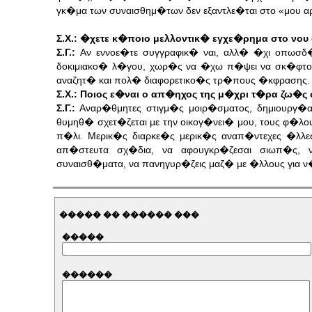
γκ�μα των συναισθημ�των δεν εξαντλε�ται στο «μου α
Σ.Χ.: �χετε κ�ποιο μελλοντικ� εγχε�ρημα στο νου 
Σ.Γ.:
Αν εννοε�τε συγγραφικ� ναι, αλλ� �χι οπωσδ
δοκιμιακο� λ�γου, χωρ�ς να �χω π�ψει να σκ�φτομ
αναζητ� και πολ� διαφορετικο�ς τρ�πους �κφρασης.
Σ.Χ.: Ποιος ε�ναι ο απ�ηχος της μ�χρι τ�ρα ζω�ς 
Σ.Γ.:
Αναρ�θμητες στιγμ�ς μοιρ�σματος, δημιουργ�α
θυμηθ� σχετ�ζεται με την οικογ�νει� μου, τους φ�λο
π�λι. Μερικ�ς διαρκε�ς μερικ�ς αναπ�ντεχες �λλε
απ�στευτα σχ�δια, να αφουγκρ�ζεσαι σιωπ�ς, ν
συναισθ�ματα, να πανηγυρ�ζεις μαζ� με �λλους για ν
����� �� ������ ���
�����
������