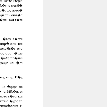
ναι κατ� κ�ριο
ολ�της επειδ�
ζω�, ως αυτο�
�με την ουσ�α
φει. Και τ�τε
. �ταν ε�σαι
ασμ� σου, και
ποκριθε�ς στο
νας σου. �ταν
ν �λλη πρ�πει
υμε και �,τι
τες σας. Π�ς
 με �φερε σε
τα βιβλ�α: οι
στο ε�ναι και
ται ο �χος τη
 εκφρ�σουν. Η