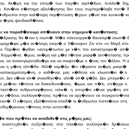
ς. Ακ�μη και την εποχ� των παχι�ν αγελ�δων, πολλο� δημι
. Καν�να σ�στημα αξιολ�γησης δεν τους συμπερι�λαβε ποτ� δ
�νθρωποι στην καλ�τερη περ�πτωση �χουν γ�νει πια κυνικο� κα
 �χεις ψευδαισθ�σεις.
υμε να παραθ�σουμε απ�ναντι στην σημεριν� κατ�σταση;
�δρασης θα �ταν η σιωπ�. Μ�α τελετουργικ� θανατερ� σιωπ� 
εριγρ�φει μ�α αν�λογη σκην� ο Χ�ουαρντ Ζιν στο «ο Μαρξ στ
στο Παρ�σι �ρθαν «αντιμ�τωποι με κ�τι πιο καταστροφικ� απ
� Κομμο�να. �μως ακ�μη και μ�α τ�τοια μορφ� αντ�στασης πρ
ο, να ανασυγκροτηθο�με και να σκεφτο�με ο �νας τον �λλον. Η α
ε�ναι η μ�νη ελπ�δα. Αλλ� νομ�ζω �τι ε�μαστε ακ�μη μακρι�
κατακερματισμ�νη, ο καθ�νας μας κ�θεται και κλωσσ�ει �,τι
 του. Δεν ε�ναι απ� αναισθησ�α, αλλ� απ� φ�βο. Δεν μπορε�ς 
ι με�νει τ�ποτα να διακινδυνε�σεις. �μως και π�λι, υπ�ρχει ο
αταστ�σει ανθρωποφ�γους τελικ�, η ιστορ�α ε�ναι γεμ�τη α
ου ε�δους συλλογικ�τητες πρ�πει να αρχ�σουν να συγκροτο�ντα
οπικο�. Ο κ�σμος εξελ�σσεται επειδ� οι �νθρωποι πιστε�ουν στις
 ενδεχ�μενους τ�πους στην ουτοπ�α.
�α που πρ�πει να αναδυθε� στις μ�ρες μας;
αναπτυχθο�ν συζητ�σεις στο πλα�σιο συλλογικ�ν δρ�σεω