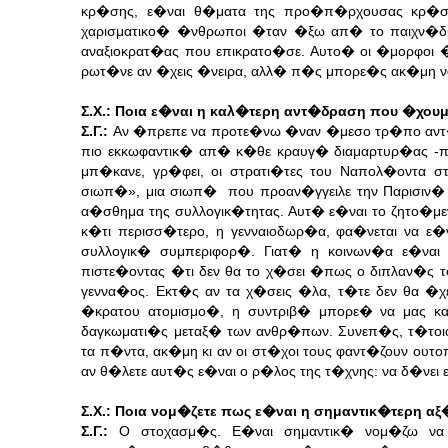
κρ�σης, ε�ναι θ�ματα της προ�π�ρχουσας κρ�ση
χαρισματικο� �νθρωποι �ταν �ξω απ� το παιχν�δι
αναξιοκρατ�ας που επικρατο�σε. Αυτο� οι �μορφοι 
ρωτ�νε αν �χεις �νειρα, αλλ� π�ς μπορε�ς ακ�μη να
Σ.Χ.: Ποια ε�ναι η καλ�τερη αντ�δραση που �χο
Σ.Γ.:
Αν �πρεπε να προτε�νω �ναν �μεσο τρ�πο αντ
πιο εκκωφαντικ� απ� κ�θε κραυγ� διαμαρτυρ�ας -π
μπ�κανε, γρ�φει, οι στρατι�τες του Ναπολ�οντα 
σιωπ�», μια σιωπ� που προαν�γγειλε την Παρισιν
α�σθημα της συλλογικ�τητας. Αυτ� ε�ναι το ζητο�μεν
κ�τι περισσ�τερο, η γενναιοδωρ�α, φα�νεται να 
συλλογικ� συμπεριφορ�. Γιατ� η κοινων�α ε�ναι 
πιστε�οντας �τι δεν θα το χ�σει �πως ο διπλαν�ς
γεννα�ος. Εκτ�ς αν τα χ�σεις �λα, τ�τε δεν θα �χε
�κρατου ατομισμο�, η συντριβ� μπορε� να μας κ
δαγκωματι�ς μεταξ� των ανθρ�πων. Συνεπ�ς, τ�τοι
τα π�ντα, ακ�μη κι αν οι στ�χοι τους φαντ�ζουν ουτ
αν θ�λετε αυτ�ς ε�ναι ο ρ�λος της τ�χνης: να δ�νει
Σ.Χ.:
Ποια νομ�ζετε πως ε�ναι η σημαντικ�τερη αξ
Σ.Γ.:
Ο στοχασμ�ς. Ε�ναι σημαντικ� νομ�ζω να 