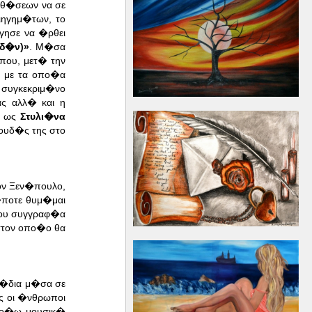
ισθ�σεων να σε
ιηγημ�των, το
γησε να �ρθει
δ�ν)»
. Μ�σα
που, μετ� την
α με τα οπο�α
 συγκεκριμ�νο
ς αλλ� και η
ι ως
Στυλι�να
ουδ�ς της στο
ον Ξεν�πουλο,
�ποτε θυμ�μαι
ιου συγγραφ�α
στον οπο�ο θα
ξ�δια μ�σα σε
ς οι �νθρωποι
ακο�ω μουσικ�