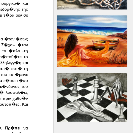
ουργικο� και
εδομ�νης της
ι τ�ρα δεν σε
θα �ταν �σως
ο Σ�χο». �ταν
� τα �πλα -τη
ο�ποθ�τει το
λληλεγγ�η και
 απ� αυτ� τη
 του απ�μεινε
να ε�σαι τ�σο
 κ�νδυνος του
π� λυσσαλ�ες
ι πριν χαθο�ν
 ουτοπ�ες. Και
ν. Πρ�πει να