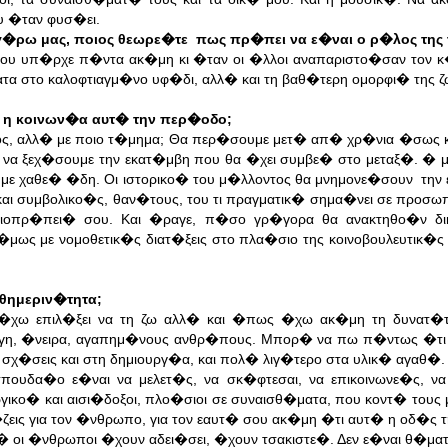
υ �ταν φυσ�ει.
γ�ρω μας, ποιος θεωρε�τε πως πρ�πει να ε�ναι ο ρ�λος της
που υπ�ρχε π�ντα ακ�μη κι �ταν οι �λλοι αναπαριστο�σαν τον 
τα στο καλοφτιαγμ�νο υφ�δι, αλλ� και τη βαθ�τερη ομορφι� της 
ι η κοινων�α αυτ� την περ�οδο;
, αλλ� με ποιο τ�μημα; Θα περ�σουμε μετ� απ� χρ�νια �σως κα
 να ξεχ�σουμε την εκατ�μβη που θα �χει συμβε� στο μεταξ�. � 
με χαθε� �δη. Οι ιστορικο� του μ�λλοντος θα μνημονε�σουν τη
και συμβολικο�ς, θαν�τους, του τι πραγματικ� σημα�νει σε προσ
αξιοπρ�πει� σου. Και �ραγε, π�σο γρ�γορα θα ανακτηθο�ν δι
ως με νομοθετικ�ς διατ�ξεις στο πλα�σιο της κοινοβουλευτικ�ς
αθημεριν�τητα;
χω επιλ�ξει να τη ζω αλλ� και �πως �χω ακ�μη τη δυνατ�τη
�γη, �νειρα, αγαπημ�νους ανθρ�πους. Μπορ� να πω π�ντως �τ
σχ�σεις και στη δημιουργ�α, και πολ� λιγ�τερο στα υλικ� αγαθ�.
υδα�ο ε�ναι να μελετ�ς, να σκ�φτεσαι, να επικοινωνε�ς, να
κο� και αισι�δοξοι, πλο�σιοι σε συναισθ�ματα, που κοντ� τους
ις για τον �νθρωπο, για τον εαυτ� σου ακ�μη �τι αυτ� η οδ�ς τ
 οι �νθρωποι �χουν αδει�σει, �χουν τσακιστε�. Δεν ε�ναι θ�ματ