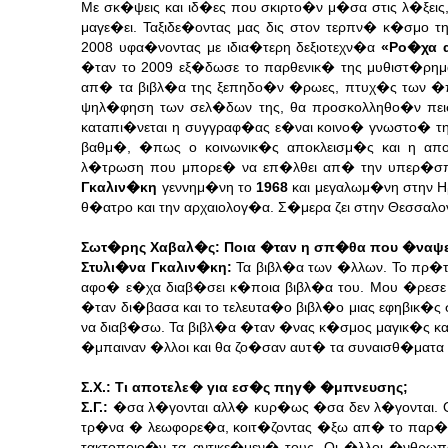
Με σκ�ψεις και ιδ�ες που σκιρτο�ν μ�σα στις λ�ξεις,
μαγε�ει. Ταξιδε�οντας μας δις στον τερπν� κ�σμο 
2008 υφα�νοντας με ιδια�τερη δεξιοτεχν�α
«Ρο�χα 
�ταν το 2009 εξ�δωσε το παρθενικ� της μυθιστ�ρ
απ� τα βιβλ�α της ξεπηδο�ν �ρωες, πτυχ�ς των �π
ψηλ�φηση των σελ�δων της, θα προσκολληθο�ν πει
καταπι�νεται η συγγραφ�ας ε�ναι κοινο� γνωστο� τ
βαθμ�, �πως ο κοινωνικ�ς αποκλεισμ�ς και η απ
λ�τρωση που μπορε� να επ�λθει απ� την υπερ�σπι
Γκαλιν�κη
γεννημ�νη το
1968
και μεγαλωμ�νη στην Η
θ�ατρο και την αρχαιολογ�α. Σ�μερα ζει στην Θεσσαλο
Σωτ�ρης Χαβαλ�ς: Ποια �ταν η σπ�θα που �ναψε 
Στυλι�να Γκαλιν�κη:
Τα βιβλ�α των �λλων. Το πρ�
αφο� ε�χα διαβ�σει κ�ποια βιβλ�α του. Μου �ρεσε
�ταν δι�βασα και το τελευτα�ο βιβλ�ο μιας εφηβικ�
να διαβ�σω. Τα βιβλ�α �ταν �νας κ�σμος μαγικ�ς κ
�μπαιναν �λλοι και θα ζο�σαν αυτ� τα συναισθ�ματα
Σ.Χ.: Τι αποτελε� για εσ�ς πηγ� �μπνευσης;
Σ.Γ.:
�σα λ�γονται αλλ� κυρ�ως �σα δεν λ�γονται. Οι
τρ�να � λεωφορε�α, κοιτ�ζοντας �ξω απ� το παρ�θ
τακτοποιο�ν τα αντικε�μεν� τους. Οι �λλοι �νθρωπ