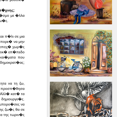
 τ�χνης;
κ�σμο με �λλα
ζω�ς.
ι π�λι σε μια
μπορε� να μην
ν εποχ� χωρ�ς
ωπικ� επ�πεδο
και�ματα που
 δημοκρατ�ας;
τα να τη ζω,
ι προσπ�θησα
 Αλλ� κατ� τα
 δημιουργε�ς.
 μπορο�σες να
ης ζω�ς θα σε
α της τωριν�ς