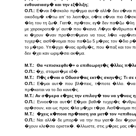
ενθουσιασμ� και την εξ�λιξη;
Ο.Π.:
Ε�ναι δ�σκολο πρ�γμα αυτ� αλλ� δεν ε�ναι πιο
οικοδομ� κ�τω απ’ το λιοπ�ρι, ο�τε ε�ναι πιο δ�σ
�λη του τη ζω�. Γιατ�, πρ�τον, εγ� δεν πα�ζω �λη 
με χειροκροτε� γι’ αυτ� που �κανα. Λ�γοι �νθρωποι 
κι �χουν �ναν προ�στ�μενο να τους λ�ει «φρ�ντι
τυχερ�ς αισθ�νομαι που πα�ζω 5 μ�ρες τον �διο ρ�
το μ�τρο. Υπ�ρχει �νας αριθμ�ς, που �παξ και τον πε
δεν �χει καν ωριμ�σει ακ�μα.
Μ.Τ.: Θα «επισκεφθε�» ο επιθεωρητ�ς �λλες π�λ
Ο.Π.:
�χι, σταματ�με εδ�.
Μ.Τ.: Π�ς ε�ναι ο Οδυσσ�ας εκτ�ς σκην�ς; Τι σε κ�
Ο.Π.:
Ε�μαι αυτ� που βλ�πεις, τ�ποτε �λλο. �ν
πρ�κειται να το δει κανε�ς.
Μ.Τ.: Αν σ�μερα ε�χες την επιλογ� του να γ�νεις 
Ο.Π.:
Εννοε�ται αυτ�! Ε�μαι βαθι� τυχερ�ς �νθρωπ
αρ�σουν, και ως προς �λα μ�χρι τ�ρα. Αισθ�νομαι 
Μ.Τ.: �χεις κ�ποια πρ�ταση για μετ� τον «επιθε
Ο.Π.:
Ναι αλλ� δε μπορ� να την πω γιατ� δεν �χουν 
�χουν κλε�σει οριστικ�. �λλωστε, στις μ�ρες μας ε�