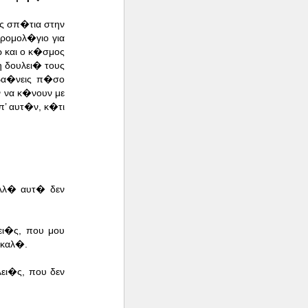
ς σπ�τια στην
ρομολ�γιο για
 και ο κ�σμος
 δουλει� τους
βα�νεις π�σο
 να κ�νουν με
π’ αυτ�ν, κ�τι
λλ� αυτ� δεν
ει�ς, που μου
 καλ�.
ει�ς, που δεν