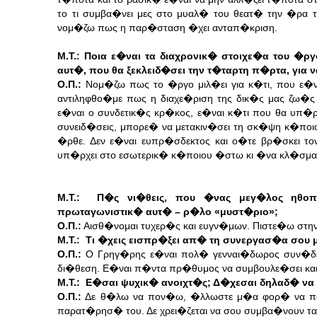
το τι συμβα�νει μες στο μυαλ� του θεατ� την �ρα
νομ�ζω πως η παρ�σταση �χει ανταπ�κριση.
Μ.Τ.: Ποια ε�ναι τα διαχρονικ� στοιχε�α του �ρ
αυτ�, που θα ξεκλειδ�σει την τ�ταρτη π�ρτα, για 
Ο.Π.:
Νομ�ζω πως το �ργο μιλ�ει για κ�τι, που ε
αντιληφθο�με πως η διαχε�ριση της δικ�ς μας ζω�ς
ε�ναι ο συνδετικ�ς κρ�κος, ε�ναι κ�τι που θα υπ
συνειδ�σεις, μπορε� να μετακιν�σει τη σκ�ψη κ�ποιο
�ρθε. Δεν ε�ναι ευπρ�σδεκτος και ο�τε βρ�σκει τ
υπ�ρχει στο εσωτερικ� κ�ποιου �στω κι �να κλ�σμα σ
Μ.Τ.: Π�ς νι�θεις, που �νας μεγ�λος ηθοπο
πρωταγωνιστικ� αυτ� – ρ�λο «μυστ�ριο»;
Ο.Π.:
Αισθ�νομαι τυχερ�ς και ευγν�μων. Πιστε�ω στην
Μ.Τ.: Τι �χεις εισπρ�ξει απ� τη συνεργασ�α σου μ
Ο.Π.:
Ο Γρηγ�ρης ε�ναι πολ� γενναι�δωρος συν�δε
δι�θεση. Ε�ναι π�ντα πρ�θυμος να συμβουλε�σει και
Μ.Τ.: Ε�σαι ψυχικ� ανοιχτ�ς; Δ�χεσαι δηλαδ� να
Ο.Π.:
Δε θ�λω να πον�ω, �λλωστε μ�α φορ� να πον�
παρατ�ρησ� του. Δε χρει�ζεται να σου συμβα�νουν τ