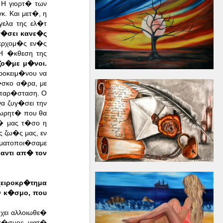
 Η γιορτ� των
. Και μετ�, η
γελα της ελ�τ
γ�σει κανε�ς
ο ερχομ�ς εν�ς
Η �κθεση της
ζο�με μ�νοι.
ροκειμ�νου να
�σκο α�ρα, με
 παρ�σταση. Ο
να ζυγ�σει την
εωρητ� που θα
σ� μας τ�σο η
ς ζω�ς μας, εν
ματοποι�σαμε
ναντι απ� τον
χειροκρ�τημα
ν κ�σμο, που
χει αλλοιωθε�
κ�σμος, γιατ�