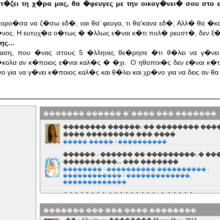
τ�ζει τη χ�ρα μας, θα �φευγες με την οικογ�νει� σου στο ε
ορο�σα να ζ�σω εδ�, ναι θα’ φευγα, τι θα’κανα εδ�; Αλλ� θα �κ
νος. Η ευτυχ�α ο�τως � �λλως ε�ναι κ�τι πολ� ρευστ�, δεν ξ�ρε
νης…
αση, που �νας στους 5 �λληνες θε�ρησε �τι θ�λει να γ�νε
κολα αν κ�ποιος ε�ναι καλ�ς � �χι. Ο ηθοποι�ς δεν ε�ναι κ�τι
για να γ�νει κ�ποιος καλ�ς και θ�λει και χρ�νο για να δεις αν θα 
������� ������ �' ���� ��� �������
�������� ������: �� �������� ���
���� ��������� ��� ����
����� ����� / ����������
������ - ������ �� ���������: � �
����������... ��� �������
�������� - ���������� ���������� -
������������ / �������������,
�������������
�������� ���������: � �����
����������� ��� ������
������� ������� / ���������, �������� 
������� ��� ��� ���� ��������
�.�.�.