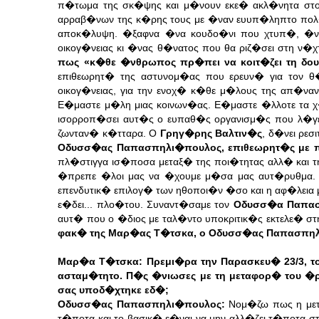
π�τωμα της σκ�ψης και μ�νουν εκε� ακλ�νητα στον
αρραβ�νων της κ�ρης τους με �ναν ευυπ�ληπτο πολ�τ
αποκ�λυψη. �ξαφνα �να κουδο�νι που χτυπ�, �νας
οικογ�νειας κι �νας θ�νατος που θα ριζ�σει στη ν�χ
πως «κ�θε �νθρωπος πρ�πει να κοιτ�ζει τη δουλ
επιθεωρητ� της αστυνομ�ας που ερευν� για τον θ
οικογ�νειας, για την ενοχ� κ�θε μ�λους της απ�ναν
Ε�μαστε μ�λη μιας κοινων�ας. Ε�μαστε �λλοτε τα χ
ισορροπ�σει αυτ�ς ο ευπαθ�ς οργανισμ�ς που λ�γετα
ζωνταν� κ�τταρα. Ο
Γρηγ�ρης Βαλτιν�ς
, δ�νει ρε
Οδυσσ�ας Παπασπηλι�πουλος, επιθεωρητ�ς με π
πλ�στιγγα ισ�ποσα μεταξ� της ποι�τητας αλλ� και τ
�πρεπε �λοι μας να �χουμε μ�σα μας αυτ�ρυθμα. 
επενδυτικ� επιλογ� των ηθοποι�ν �σο και η αφ�λεια μ
ε�δει... πλο�του. Συναντ�σαμε τον
Οδυσσ�α Παπασ
αυτ� που ο �διος με ταλ�ντο υποκριτικ�ς εκτελε� στ
φακ� της Μαρ�ας Τ�τσκα, ο Οδυσσ�ας Παπασπη
Μαρ�α Τ�τσκα: Πρεμι�ρα την Παρασκευ� 23/3, το
ασταμ�τητο. Π�ς �νιωσες με τη μεταφορ� του �ρ
σας υποδ�χτηκε εδ�;
Οδυσσ�ας Παπασπηλι�πουλος:
Νομ�ζω πως η μετα
τ�ποτα και το βασικ� ε�ναι να μην αλλ�ζει τ�ποτα σ