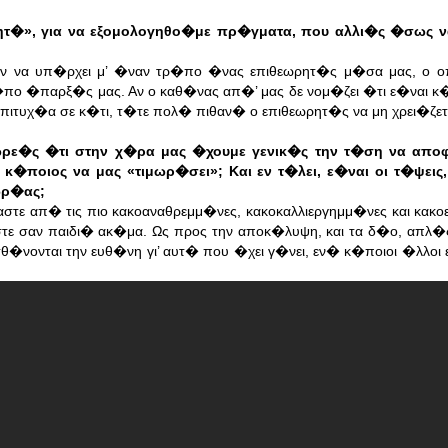
ητ�», για να εξομολογηθο�με πρ�γματα, που αλλι�ς �σως ν
ταν να υπ�ρχει μ’ �ναν τρ�πο �νας επιθεωρητ�ς μ�σα μας, ο 
ρ�πο �παρξ�ς μας. Αν ο καθ�νας απ�’ μας δε νομ�ζει �τι ε�ναι 
 επιτυχ�α σε κ�τι, τ�τε πολ� πιθαν� ο επιθεωρητ�ς να μη χρει�ζε
θωρε�ς �τι στην χ�ρα μας �χουμε γενικ�ς την τ�ση να απο
κ�ποιος να μας «τιμωρ�σει»; Και εν τ�λει, ε�ναι οι τ�ψεις
ωρ�ας;
ε απ� τις πιο κακοαναθρεμμ�νες, κακοκαλλιεργημμ�νες και κακο
ε σαν παιδι� ακ�μα. Ως προς την αποκ�λυψη, και τα δ�ο, απλ�ς
σθ�νονται την ευθ�νη γι’ αυτ� που �χει γ�νει, εν� κ�ποιοι �λλο