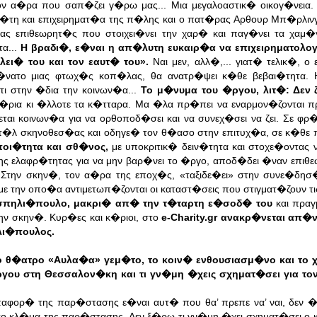
 α�ρα που σαπ�ζει γ�ρω μας... Μια μεγαλοαστικ� οικογ�νεια.
η και επιχειρηματ�α της π�λης και ο πατ�ρας Αρθουρ Μπ�ρλινγκ
 επιθεωρητ�ς που στοιχει�νει την χαρ� και παγ�νει τα χαμ�
τα...
Η βραδι�, ε�ναι η απ�λυτη ευκαιρ�α να επιχειρηματολο
ει� του και τον εαυτ� του».
Ναι μεν, αλλ�,... γιατ� τελικ�, 
�νατο μιας φτωχ�ς κοπ�λας, θα ανατρ�ψει κ�θε βεβαι�τητα. 
τι στην �δια την κοινων�α...
Το μ�νυμα του �ργου, λιτ�: Δεν 
�ρια κι �λλοτε τα κ�τταρα. Μα �λα πρ�πει να εναρμον�ζονται π
ι κοινων�α για να ορθοποδ�σει και να συνεχ�σει να ζει. Σε φρ
σιτ�λ σκηνοθεσ�ας και οδηγε� τον θ�ασο στην επιτυχ�α, σε κ�θε
οι�τητα και σθ�νος,
με υποκριτικ� δειν�τητα και στοχε�οντας 
ης ελαφρ�τητας για να μην βαρ�νει το �ργο, αποδ�δει �ναν επιθ
Στην σκην�, τον α�ρα της εποχ�ς, «ταξιδε�ει» στην συνε�δη
ε την οπο�α αντιμετωπ�ζονται οι καταστ�σεις που στιγματ�ζουν τι
πηλι�πουλο, μακρι� απ� την τ�ταρτη ε�σοδ� του
και πραγ
ην σκην�. Κυρ�ες και κ�ριοι, στο
e-Charity.gr ανακρ�νεται απ�
λι�πουλος.
 θ�ατρο «Αυλα�α» γεμ�το, το κοιν� ενθουσιασμ�νο και το 
γου στη Θεσσαλον�κη και τι γν�μη �χεις σχηματ�σει για το
φορ� της παρ�στασης ε�ναι αυτ� που θα’ πρεπε να’ ναι, δεν �
το κλ�μα της παρ�στασης. Δεν ξ�ρω τι γν�μη �χει σχηματ�σει ο 