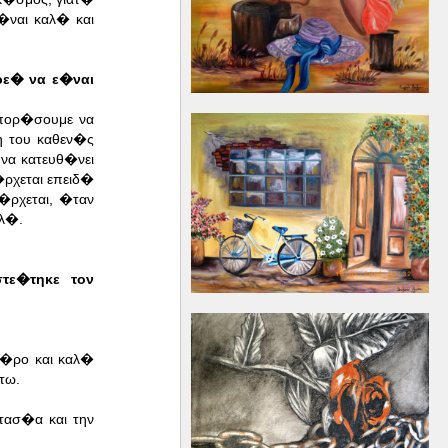
�ναι καλ� και
ρε� να ε�ναι
μπορ�σουμε να
η του καθεν�ς
να κατευθ�νει
ρχεται επειδ�
�ρχεται, �ταν
αλ�.
τε�τηκε τον
χ�ρο και καλ�
τω.
τασ�α και την