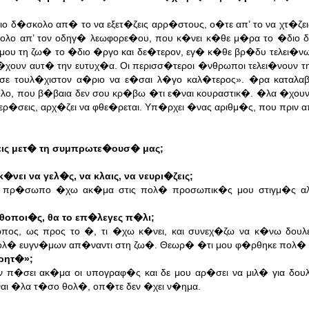
 δ�σκολο απ� το να εξετ�ζεις αρρ�στους, ο�τε απ’ το να χτ�ζει
κολο απ’ τον οδηγ� λεωφορε�ου, που κ�νει κ�θε μ�ρα το �διο δ
μου τη ζω� το �διο �ργο και δε�τερον, εγ� κ�θε βρ�δυ τελει�νω
�χουν αυτ� την ευτυχ�α. Οι περισσ�τεροι �νθρωποι τελει�νουν τη
σε τουλ�χιστον α�ριο να ε�σαι λ�γο καλ�τερος». �ρα καταλα
λο, που β�βαια δεν σου κρ�βω �τι ε�ναι κουραστικ�. �λα �χουν
ρ�σεις, αρχ�ζει να φθε�ρεται. Υπ�ρχει �νας αριθμ�ς, που πριν α
εις μετ� τη συμπρωτε�ουσ� μας;
νει να γελ�ς, να κλαις, να νευρι�ζεις;
α πρ�σωπο �χω ακ�μα στις πολ� προσωπικ�ς μου στιγμ�ς α
ηθοποι�ς, θα το επ�λεγες π�λι;
ος, ως προς το �, τι �χω κ�νει, και συνεχ�ζω να κ�νω δουλ
πολ� ευγν�μων απ�ναντι στη ζω�. Θεωρ� �τι μου φ�ρθηκε πολ�
ωρητ�»;
π�σει ακ�μα οι υπογραφ�ς και δε μου αρ�σει να μιλ� για δουλ
ναι �λα τ�σο θολ�, οπ�τε δεν �χει ν�ημα.