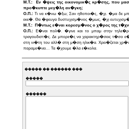
Μ.Τ.: Εν �ψεις της οικονομικ�ς κρ�σης, που μασ
προ�κυπτε μεγ�λη αν�γκη;
Ο.Π.:
Τι να κ�νω �ξω; Σαν ηθοποι�ς, �χι. �μα δε μπ
εκε�. Θα �φευγα δυστυχισμ�νος �μως, �χι ευτυχισμ�
Μ.Τ.: Π�ντως ε�ναι κορεσμ�νος ο χ�ρος της τ�χ
Ο.Π.:
Ε�ναι πολ�. �γινε και το μπαμ στην τηλε�ρ
τραγουδιστ�ς. Δε μπορε�ς να χαρακτηρ�σεις τ�σο ε�
στη νι�τη του αλλ� στη μ�ση ηλικ�α. Χρει�ζεται χρ�νο 
παραμε�νει… Τα �χουμε �λα ε�κολα.
����� �� ������ ���
�����
������