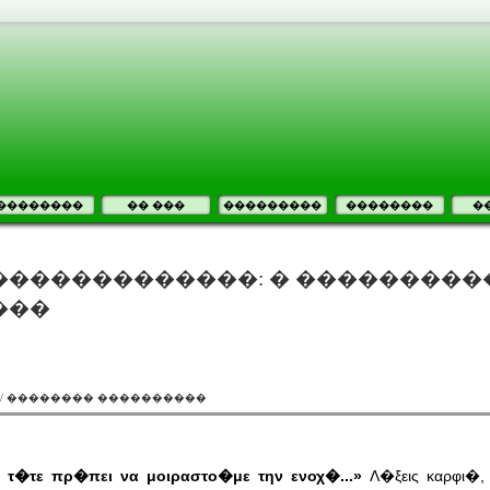
��������
�� ���
���������
��������
�
�������������: � ���������
���
 / �������� ����������
 τ�τε πρ�πει να μοιραστο�με την ενοχ�...»
Λ�ξεις καρφι�