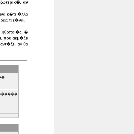
ξωτερικ�, αν
ανα κ�τι �λλο
ις τι ε�ναι.
ι ηθοποι�ς �
, που ακμ�ζει
αντ�ξει, αν θα
��
�������
�.�.�.