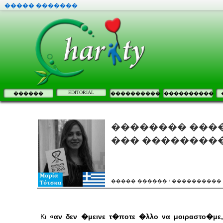
����� �������
EDITORIAL
������
����������
����������
�������� ���
��� ��������
����� ������ / ����������
Κι
«αν δεν �μεινε τ�ποτε �λλο να μοιραστο�με,