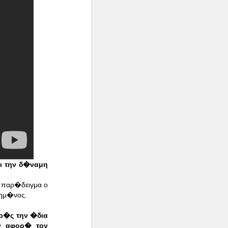
ι την δ�ναμη
 παρ�δειγμα ο
τημ�νος.
ρ�ς την �δια
ν αφορ� τον