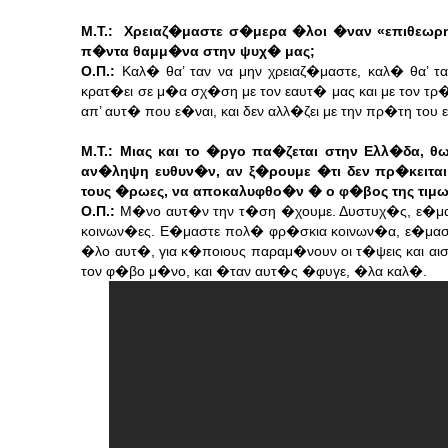
Μ.Τ.: Χρειαζ�μαστε σ�μερα �λοι �ναν «επιθεωρ
π�ντα θαμμ�να στην ψυχ� μας;
Ο.Π.:
Καλ� θα’ ταν να μην χρειαζ�μαστε, καλ� θα’ 
κρατ�ει σε μ�α σχ�ση με τον εαυτ� μας και με τον τ
απ’ αυτ� που ε�ναι, και δεν αλλ�ζει με την πρ�τη του
Μ.Τ.: Μιας και το �ργο πα�ζεται στην Ελλ�δα, 
αν�ληψη ευθυν�ν, αν ξ�ρουμε �τι δεν πρ�κειται 
τους �ρωες, να αποκαλυφθο�ν � ο φ�βος της τιμ
Ο.Π.:
Μ�νο αυτ�ν την τ�ση �χουμε. Δυστυχ�ς, ε�μαστ
κοινων�ες. Ε�μαστε πολ� φρ�σκια κοινων�α, ε�μαστ
�λο αυτ�, για κ�ποιους παραμ�νουν οι τ�ψεις και αι
τον φ�βο μ�νο, και �ταν αυτ�ς �φυγε, �λα καλ�.