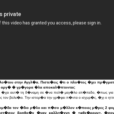
πλο�του στην Αγγλ�α. Πιστε�εις �τι ο πλο�τος �χει πρ�γματ
 � αργ� � γρ�γορα �λα αποκαλ�πτονται;
 �χει αυτ� τη δ�ναμη σε �να πολ� μεγ�λο επ�πεδο, �πως για
 τον βολε�ει. Την ιστορ�α την γρ�φει π�ντα ο ισχυρ�ς, �χι ο ητ
βδομ�δα τον �διο ρ�λο και π�σο μ�λλον κ�ποιες μ�ρες 2 φο
αραστ�σεις βοηθο�ν �ναν καλλιτ�χνη � «φθε�ρουν», �σο