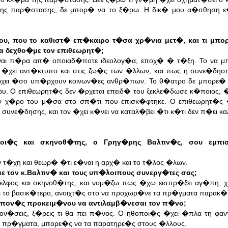
 της παρ�στασης, δε μπορ� να το ξ�ρω. Η δικ� μου α�σθηση ε
γου, που το καθιστ� επ�καιρο τ�σα χρ�νια μετ�, και τι μπο
να δεχθο�με τον επιθεωρητ�;
�ναι π�ρα απ� οποιαδ�ποτε ιδεολογ�α, εποχ� � τ�ξη. Το να 
 �χει αντ�κτυπο και στις ζω�ς των �λλων, και πως η συνε�δησ
�ρχει �σο υπ�ρχουν κοινων�ες ανθρ�πων. Το θ�ατρο δε μπορε� 
υ. Ο επιθεωρητ�ς δεν �ρχεται επειδ� του ξεκλε�δωσε κ�ποιος, �
ον χ�ρο του μ�σα στο σπ�τι που επισκ�φτηκε. Ο επιθεωρητ�ς 
υνε�δησης, και τον �χει κ�νει να καταλ�βει �τι κ�τι δεν π�ει κ
ι�ς και σκηνοθ�της, ο Γρηγ�ρης Βαλτιν�ς, σου εμπισ
 τ�χη και θεωρ� �τι ε�ναι η αρχ� και το τ�λος �λων.
ε τον κ.Βαλτιν� και τους υπ�λοιπους συνεργ�τες σας;
λφος και σκηνοθ�της, και νομ�ζω πως �χω εισπρ�ξει αγ�πη, 
 το βασικ�τερο, ανοιχτ�ς στο να προχωρ�νε τα πρ�γματα παρακ�
 πον�ς προκειμ�νου να αντιλαμβ�νεσαι τον π�νο;
σεις, ξ�ρεις τι θα πει π�νος. Ο ηθοποι�ς �χει �πλα τη φαν
α πρ�γματα, μπορε�ς να τα παρατηρε�ς στους �λλους.