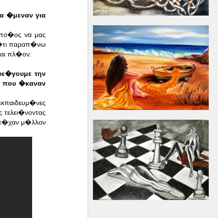
α �μεναν για
οπο�ος να μας
κ�τι παραπ�νω
ται πλ�ον.
φε�γουμε την
, που �καναν
εκπαιδευμ�νες
 τελει�νοντας
ι ε�χαν μ�λλον