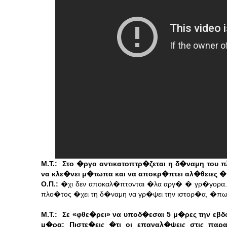
Μ.Τ.: Στο �ργο αντικατοπτρ�ζεται η δ�ναμη του 
να κλε�νει μ�τωπα και να αποκρ�πτει αλ�θειες
Ο.Π.:
�χι δεν αποκαλ�πτονται �λα αργ� � γρ�γορα.
πλο�τος �χει τη δ�ναμη να γρ�ψει την ιστορ�α, �πως
Μ.Τ.: Σε «φθε�ρει» να υποδ�εσαι 5 μ�ρες την ε
μ�ρα; Πιστε�εις �τι οι επαναλ�ψεις στις π