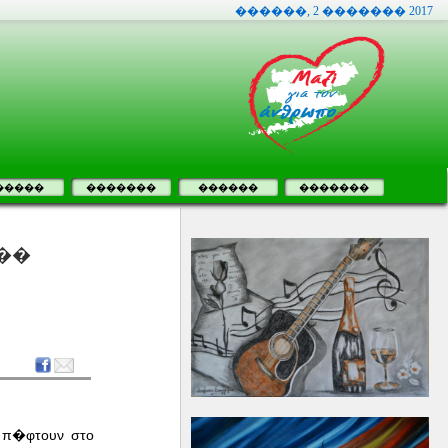
������, 2 ������� 2017
�����
�������
������
�������
��
, π�φτουν στο