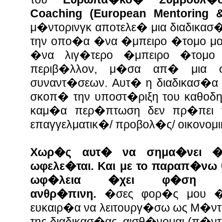
Coaching (European Mentoring &
μ�ντορινγκ αποτελε� μια διαδικα
την οπο�α �να �μπειρο �τομο μοι
�να λιγ�τερο �μπειρο �τομο
περιβ�λλον, μ�σα απ� μια σ
συναντ�σεων.
Αυτ� η διαδικασ�α
σκοπ� την υποστ�ριξη του καθοδη
καμ�α περ�πτωση δεν πρ�πει ν
επαγγελματικ�/ προβολ�ς/ οικονομι
Χωρ�ς αυτ� να σημα�νει �τ
ωφελε�ται. Και με το παραπ�νω
ωφ�λεια �χει φ�ση συν
ανθρ�πινη.
�σες φορ�ς μου �χ
ευκαιρ�α να λειτουργ�σω ως Μ�ντ
της διαδικασ�ας, αισθ�νομαι (π�ν