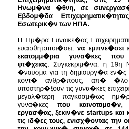
Ηνωμ�να �θνη, σε συνεργασ
Εβδομ�δα Επιχειρηματικ�τητ
Εσωτερικ�ν των ΗΠΑ.
Η Ημ�ρα Γυναικε�ας Επιχειρηματ
ευαισθητοποι�σει,
να εμπνε�σει 
εκατομμ�ρια γυνα�κες πο
φτ�χειας.
Συγκεκριμ�να, η 19η 
�ναυσμα για τη δημιουργ�α εν�ς 
κοντ� ανθρ�πους, απ� �λο
υποστηρ�ξουν τις γυνα�κες επιχει
μεγαλ�τερη παγκοσμ�ως ημ�ρ
γυνα�κες
που καινοτομο�ν, 
εργασ�ας, ξεκιν�νε startups και
τις ιδ�ες τους, ενισχ�οντας την 
την κοινωνικ� συνοχ� σε 14