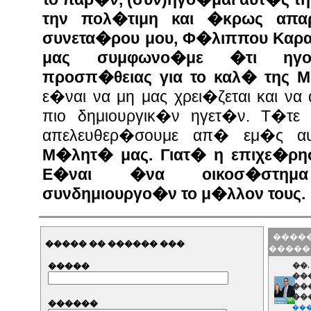
την πολ�τιμη και �κρως απα
συνετα�ρου μου, Φ�λιππου Καρα
μας συμφωνο�με �τι ηγο
προσπ�θειας για το καλ� της Μ
ε�ναι να μη μας χρει�ζεται και να
πιο δημιουργικ�ν ηγετ�ν. Τ�τε
απελευθερ�σουμε απ� εμ�ς 
Μ�λητ� μας. Γιατ� η επιχε�ρησ
Ε�ναι �να οικοσ�στη
συνδημιουργο�ν το μ�λλον τους.
�����
����� �� ������ ���
�����
�����
��
��
��
��
������
���