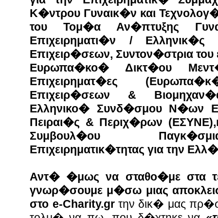
Κ�ντρου Γυναικ�ν και Τεχνολογ
του Τομ�α Αν�πτυξης Γυν
Επιχειρηματι�ν / Ελληνικ�ς
Επιχειρ�σεων, Συντον�στρια του 
Ευρωπα�κο� Δικτ�ου Μεντ
Επιχειρηματ�ες (Ευρωπα
Επιχειρ�σεων & Βιομηχαν�α
Ελληνικο� Συνδ�σμου Ν�ων Επ
Πειραι�ς & Περιχ�ρων (ΕΣΥΝΕ),
Συμβουλ�ου Παγκ�σμ
Επιχειρηματικ�τητας για την Ελλ
Αντ� �μως να σταθο�με στα τε
γνωρ�σουμε μ�σω μιας αποκλεισ
στο e-Charity.gr
την δικ� μας πρ�σ
τολμ� να πω, που δ�χτηκε να
«