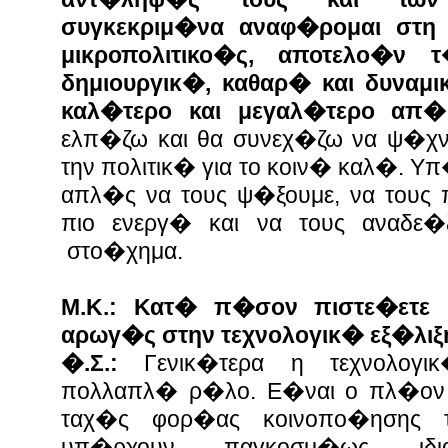
συγκεκριμ�να αναφ�ρομαι στη μ
μικροπολιτικο�ς, αποτελο�ν 
δημιουργικ�, καθαρ� και δυναμ
καλ�τερο και μεγαλ�τερο απ
ελπ�ζω και θα συνεχ�ζω να ψ�χ
την πολιτικ� για το κοιν� καλ�. Υ
απλ�ς να τους ψ�ξουμε, να τους
πιο ενεργ� και να τους αναδε
στο�χημα.
Μ.Κ.: Κατ� π�σον πιστε�ετε
αρωγ�ς στην τεχνολογικ� εξ�λιξ
�.Σ.:
Γενικ�τερα η τεχνολογ
πολλαπλ� ρ�λο. Ε�ναι ο πλ�ον α
ταχ�ς φορ�ας κοινοπο�ησης 
υπ�ρχουν παγκοσμ�ως ιδ