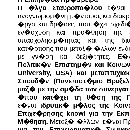
Η
�λγα Σταυροπο�λου
ε�ναι μ
αναγνωρισμ�νη μ�ντορας και διακρ
�ργα και δρ�σεις που �χει σχεδι�
εν�σχυση και προ�θηση της επι
απασχολησιμ�τητας και της 
κατ�ρτισης που μεταξ� �λλων εν
με γν�ση και δεξι�τητες. Ε
Πολιτικ�ν Επιστημ�ν και Κοινων
University, USA) και μεταπτυχι
Σπουδ�ν (Πανεπιστ�μιο Βρυξε
μαζ� με την ομ�δα των συνεργατ�
�που κατ�χει τη θ�ση της 
ε�ναι
ιδρυτικ� μ�λος της Κοιν
Επιχε�ρησης knowl για την Εκ
Μ�θηση.
Μεταξ� �λλων, ε�ναι
Π
για την Επιχειρηματικ� Συμ