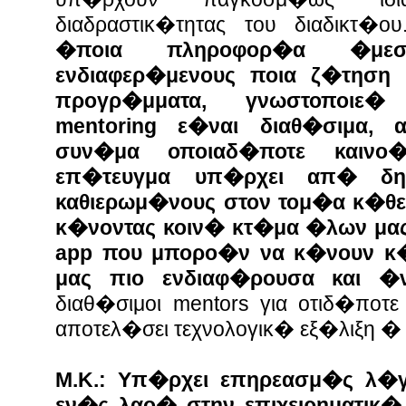
διαδραστικ�τητας του διαδικτ�ο
�ποια πληροφορ�α �μεσ
ενδιαφερ�μενους ποια ζ�τηση 
προγρ�μματα, γνωστοποιε
mentoring ε�ναι διαθ�σιμα, 
συν�μα οποιαδ�ποτε καινο
επ�τευγμα υπ�ρχει απ� δ
καθιερωμ�νους στον τομ�α κ�θε
κ�νοντας κοιν� κτ�μα �λων μα
app που μπορο�ν να κ�νουν κ
μας πιο ενδιαφ�ρουσα και �
διαθ�σιμοι mentors για οτιδ�ποτ
αποτελ�σει τεχνολογικ� εξ�λιξη �
Μ.Κ.: Υπ�ρχει επηρεασμ�ς λ�
εν�ς λαο� στην επιχειρηματικ