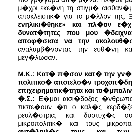
μ�χρι εκε�νη τη στιγμ� αισθαν�
αποκλειστικ� για το μ�λλον της.
ενηλικι�θηκε» και πλ�ον ε�χε
δυνατ�τητες που μου �δειχν
αποφ�σισα να την ακολουθ
αναλαμβ�νοντας την ευθ�νη κα
μεγ�λωσαν.
Μ.Κ.: Κατ� π�σον κατ� την γν�μη
πολιτικο� αποτελο�ν τροχοπ�δ
επιχειρηματικ�τητα και το�μπαλιν
�.Σ.:
Ε�μαι αισι�δοξος �νθρωπο
πιστε�ουν �τι ο καλ�ς κερδ�ζε
ρεαλ�στρια, και δυστυχ�ς 
μικροπολιτικ� και τους μικροπ
αντ�ληψ�ς τους και των 