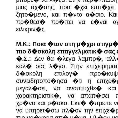
μιας σχ�σης, που �χει επιτ�χει 
ζητο�μενο, και π�ντα α�σιο. Και
πρ�θεσ� πρ�πει να ε�ναι α
ειλικριν�ς.
Μ.Κ.: Ποια �ταν στη μ�χρι στιγμ
πιο δ�σκολη επαγγελματικ� σας 
�.Σ.:
Δεν θα �λεγα λαμπρ�, αλλ�
καλ� σας λ�γο. Στην επιχειρημα
δ�σκολη επιλογ� προ�κυψ
συνειδητοπο�ησα �τι η επιχ
μεγαλ�σει, να αναπτυχθε� κα
χαρακτηριστικ�, να απαιτ�σει 
χρ�νο και ρ�σκο. Εκε� �πρεπε 
να υπηρετ�σω πλ�ον την επιχε�
πιο γρ�γορα απ� μ�να. Πλ�ον μου