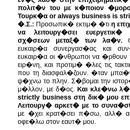
πολιτ�ν του με κ�ποιον �μορο
Τουρκ�α or always business is stri
�.Σ.:
Προσωπικ� εκτιμ� �τι
η επι
να λειτουργ�σει ευεργετικ
σχ�σεων μεταξ� των λα�ν.
ευκαιρ�α συνεργασ�ας και συν
ευκαιρ�α οι �νθρωποι να �ρθουν 
ειρ�νη, και προτιμ� �λες τις τακτ
που τη διασφαλ�ζουν. �ταν μπα�ν
ψ�χνω το πλην. Σ�βομαι την ιστορ
μ�λλον, με δ�ος.
Και κλε�νω λ�
strictly business στη δικ� μου ε
Λειτουργ� αρκετ� με το συνα�σ
με �χει κρατ�σει π�σω, αλλ� α
οφε�λω στον εαυτ� μου.