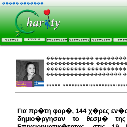
����� �������
EDITORIAL
������
����������
����������
��������
�� �
������������ ��������
������������. ��������
���������� ����������
������������������� ��
����� - ��������� (���������) �������
Για πρ�τη φορ�, 144 χ�ρες εν�σα
δημιο�ργησαν το θεσμ� της
Επιχειρηματικ�τητας, στις 19