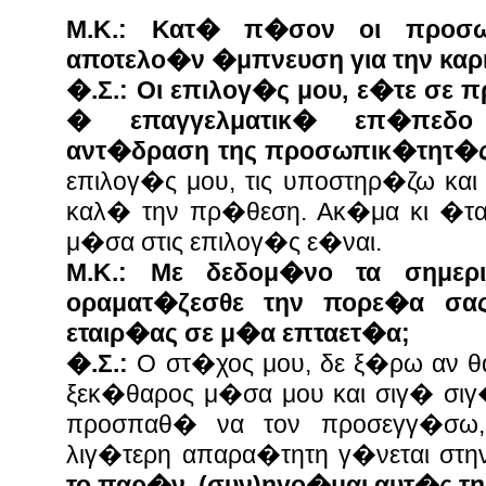
Μ.Κ.: Κατ� π�σον οι προσω
αποτελο�ν �μπνευση για την καρ
�.Σ.:
Οι επιλογ�ς μου, ε�τε σε
� επαγγελματικ� επ�πεδο
αντ�δραση της προσωπικ�τητ�ς
επιλογ�ς μου, τις υποστηρ�ζω κα
καλ� την πρ�θεση. Ακ�μα κι �τ
μ�σα στις επιλογ�ς ε�ναι.
Μ.Κ.: Με δεδομ�νο τα σημερ
οραματ�ζεσθε την πορε�α σα
εταιρ�ας σε μ�α επταετ�α;
�.Σ.:
Ο στ�χος μου, δε ξ�ρω αν θ
ξεκ�θαρος μ�σα μου και σιγ� σιγ
προσπαθ� να τον προσεγγ�σω
λιγ�τερη απαρα�τητη γ�νεται στ
το παρ�ν, (συν)ηγο�μαι αυτ�ς τ