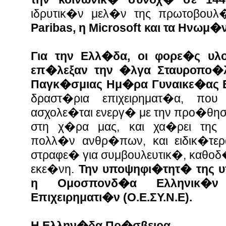
ιδρυτικ�ν μελ�ν της πρωτοβουλ
Paribas, η Microsoft και τα Ηνωμ�
Για την Ελλ�δα, οι φορε�ς υλ
επ�λεξαν την �λγα Σταυροπο�λ
Παγκ�σμιας Ημ�ρα Γυναικε�ας Ε
δραστ�ρια επιχειρηματ�α, που
ασχολε�ται ενεργ� με την προ�θηση
στη χ�ρα μας, και χα�ρει της 
πολλ�ν ανθρ�πων, και ειδικ�τε
στραφε� για συμβουλευτικ�, καθοδ
εκε�νη.
Την υποψηφι�τητ� της υ
η Ομοσπονδ�α Ελληνικ�
Επιχειρηματι�ν (Ο.Ε.ΣΥ.Ν.Ε).
Η Ελλην�δα Πρ�σβειρα