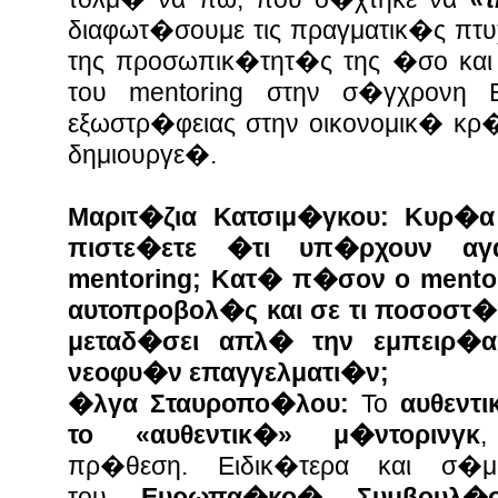
διαφωτ�σουμε τις πραγματικ�ς πτυ
της προσωπικ�τητ�ς της �σο και 
του mentoring στην σ�γχρονη
εξωστρ�φειας στην οικονομικ� κρ
δημιουργε�.
Μαριτ�ζια Κατσιμ�γκου: Κυρ�
πιστε�ετε �τι υπ�ρχουν αγ
mentoring; Kατ� π�σον ο mento
αυτοπροβολ�ς και σε τι ποσοστ
μεταδ�σει απλ� την εμπειρ�
νεοφυ�ν επαγγελματι�ν;
�λγα Σταυροπο�λου:
Το
αυθεντι
το «αυθεντικ�» μ�ντορινγκ
πρ�θεση.
Ειδικ�τερα και σ�
του
Ευρωπα�κο� Συμβουλ�