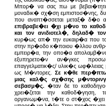
Μπορ� να σας πω με βεβαι�τητα,
μοναδικ� σχ�ση εμπιστοσ�νης, δυ
που αναπτ�σσεται μεταξ� δ�ο 
επιβραβε�ει �χι μ�νο το καθο
και τον ανιδιοτελ�, δηλαδ� το
κυρ�ως απ� την ευκαιρ�α που το
στην πρ�οδο κ�ποιου �λλου ανθρ
εμπειρ�α, την οπο�α απολαμβ�νο
εξυπηρετο�ν αν�γκες προσ
επαγγελματικ�ς/ υλικ�ς ωφ�λειας
ως Μ�ντορες.
Σε κ�θε περ�πτω
μιας καλ�ς σχ�σης μ�ντοριν
σεβασμ�ς.
�ταν δε το καθοδηγο
χρει�ζεται την καθοδ�γηση, 
οργανωμ�να, τ�τε ο στ�χος �χει 
μπορε� να λ�ξει. Στην περ�πτωση 