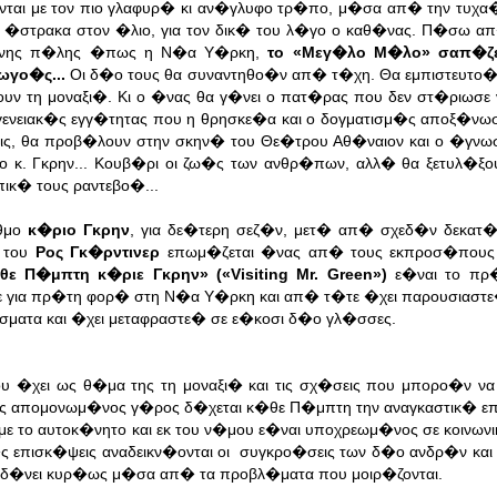
�νται με τον πιο γλαφυρ� κι αν�γλυφο τρ�πο, μ�σα απ� την τυχ
�στρακα στον �λιο, για τον δικ� του λ�γο ο καθ�νας. Π�σω απ
�ξενης π�λης �πως η Ν�α Υ�ρκη,
το «Μεγ�λο Μ�λο» σαπ�ζει
ωγο�ς...
Οι δ�ο τους θα συναντηθο�ν απ� τ�χη. Θα εμπιστευτο�
ν τη μοναξι�. Κι ο �νας θα γ�νει ο πατ�ρας που δεν στ�ριωσε ν
ικογενειακ�ς εγγ�τητας που η θρησκε�α και ο δογματισμ�ς αποξ�ν
ις, θα προβ�λουν στην σκην� του Θε�τρου Αθ�ναιον και ο �γνω
νο κ. Γκρην... Κουβ�ρι οι ζω�ς των ανθρ�πων, αλλ� θα ξετυλ�ξ
ικ� τους ραντεβο�...
υθμο
κ�ριο Γκρην
, για δε�τερη σεζ�ν, μετ� απ� σχεδ�ν δεκατ
 του
Ρος Γκ�ρντινερ
επωμ�ζεται �νας απ� τους εκπροσ�πους 
ε Π�μπτη κ�ριε Γκρην» («Visiting Μr. Green»)
ε�ναι το πρ
για πρ�τη φορ� στη Ν�α Υ�ρκη και απ� τ�τε �χει παρουσιαστ
ματα και �χει μεταφραστε� σε ε�κοσι δ�ο γλ�σσες.
υ �χει ως θ�μα της τη μοναξι� και τις σχ�σεις που μπορο�ν ν
ας απομονωμ�νος γ�ρος δ�χεται κ�θε Π�μπτη την αναγκαστικ� 
ε το αυτοκ�νητο και εκ του ν�μου ε�ναι υποχρεωμ�νος σε κοινω
ς επισκ�ψεις αναδεικν�ονται οι συγκρο�σεις των δ�ο ανδρ�ν και
 δ�νει κυρ�ως μ�σα απ� τα προβλ�ματα που μοιρ�ζονται.