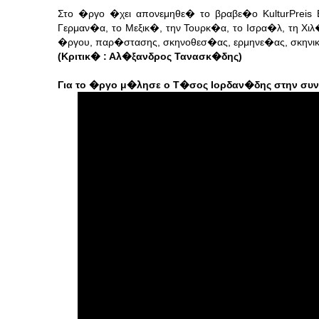
Στο �ργο �χει απονεμηθε� το βραβε�ο KulturPreis
Γερμαν�α, το Μεξικ�, την Τουρκ�α, το Ισρα�λ, τη Χ
�ργου, παρ�στασης, σκηνοθεσ�ας, ερμηνε�ας, σκηνικ
(Κριτικ� : Αλ�ξανδρος Τανασκ�δης)
Για το �ργο μ�λησε ο Τ�σος Ιορδαν�δης στην συντ