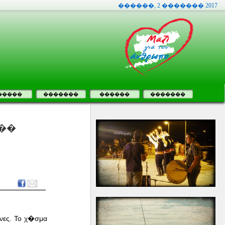
������, 2 ������� 2017
�����
�������
������
�������
��
νες. Το χ�σμα