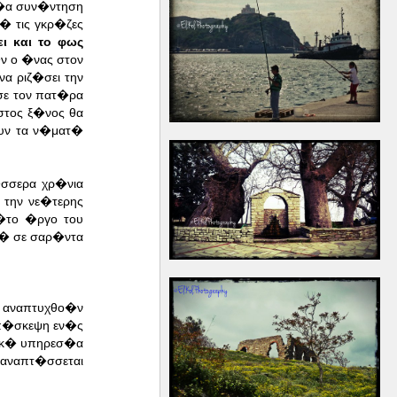
α�α συν�ντηση
� τις γκρ�ζες
 και το φως
ν ο �νας στον
α ριζ�σει την
ωσε τον πατ�ρα
στος ξ�νος θα
ουν τα ν�ματ�
�σσερα χρ�νια
την νε�τερης
�το �ργο του
ε� σε σαρ�ντα
α αναπτυχθο�ν
επ�σκεψη εν�ς
νικ� υπηρεσ�α
 αναπτ�σσεται