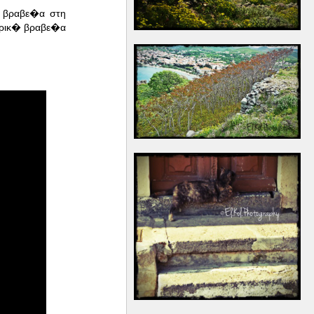
ε βραβε�α στη
τρικ� βραβε�α