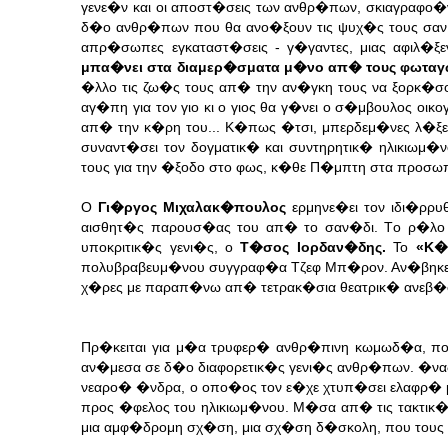
γενε�ν και οι αποστ�σεις των ανθρ�πων, σκιαγραφο
δ�ο ανθρ�πων που θα ανο�ξουν τις ψυχ�ς τους σαν 
απρ�σωπες εγκαταστ�σεις - γ�γαντες, μιας αφιλ
μπα�νει στα διαμερ�σματα μ�νο απ� τους φωταγ
�λλο τις ζω�ς τους απ� την αν�γκη τους να ξορκ�σου
αγ�πη για τον γιο κι ο γιος θα γ�νει ο σ�μβουλος ο
απ� την κ�ρη του... Κ�πως �τσι, μπερδεμ�νες λ�ξε
συναντ�σει τον δογματικ� και συντηρητικ� ηλικιωμ�
τους για την �ξοδο στο φως, κ�θε Π�μπτη στα προσωπ
Ο
Γι�ργος Μιχαλακ�πουλος
ερμηνε�ει τον ιδι�ρρ
αισθητ�ς παρουσ�ας του απ� το σαν�δι. Tο ρ�λο
υποκριτικ�ς γενι�ς, ο
Τ�σος Ιορδαν�δης.
Το
«Κ�θ
πολυβραβευμ�νου συγγραφ�α Τζεφ Μπ�ρον. Αν�βηκε 
χ�ρες με παραπ�νω απ� τετρακ�σια θεατρικ� ανεβ�σ
Πρ�κειται για μ�α τρυφερ� ανθρ�πινη κωμωδ�α, πο
αν�μεσα σε δ�ο διαφορετικ�ς γενι�ς ανθρ�πων. �ν
νεαρο� �νδρα, ο οπο�ος τον ε�χε χτυπ�σει ελαφρ� μ
προς �φελος του ηλικιωμ�νου. Μ�σα απ� τις τακτικ�
μια αμφ�δρομη σχ�ση, μια σχ�ση δ�σκολη, που τους