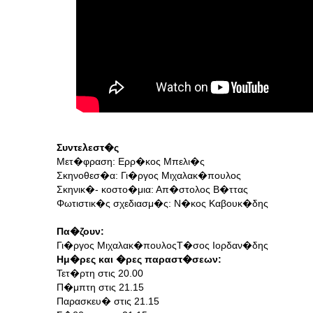
Συντελεστ�ς
Μετ�φραση: Ερρ�κος Μπελι�ς
Σκηνοθεσ�α: Γι�ργος Μιχαλακ�πουλος
Σκηνικ�- κοστο�μια: Απ�στολος Β�ττας
Φωτιστικ�ς σχεδιασμ�ς: Ν�κος Καβουκ�δης
Πα�ζουν:
Γι�ργος Μιχαλακ�πουλος
Τ�σος Ιορδαν�δης
Ημ�ρες και �ρες παραστ�σεων:
Τετ�ρτη στις 20.00
Π�μπτη στις 21.15
Παρασκευ� στις 21.15