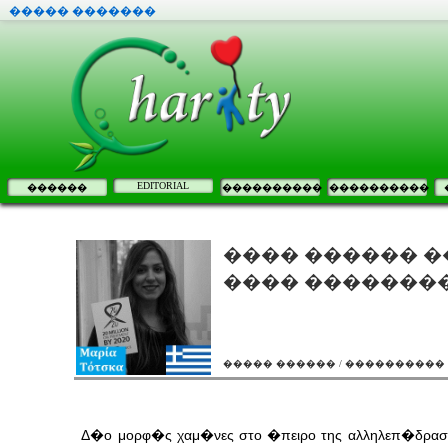
����� �������
EDITORIAL
������
����������
����������
���� ������ �
���� �������
����� ������ / ����������
Δ�ο μορφ�ς χαμ�νες στο �πειρο της αλληλεπ�δρασ