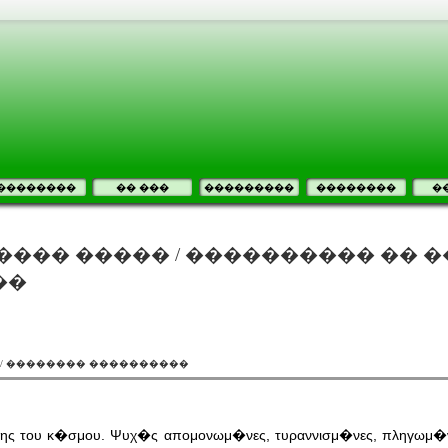
��������
�� ���
���������
��������
�
���� ����� / ���������� �� �
��
 / �������� ����������
ης του κ�σμου. Ψυχ�ς απομονωμ�νες, τυραννισμ�νες, πληγωμ�