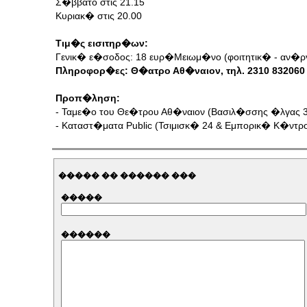
Σ�ββατο στις 21.15
Κυριακ� στις 20.00
Τιμ�ς εισιτηρ�ων:
Γενικ� ε�σοδος: 18 ευρ�
Μειωμ�νο (φοιτητικ� - αν�ρ
Πληροφορ�ες: Θ�ατρο Αθ�ναιον, τηλ. 2310 832060
Προπ�ληση:
- Ταμε�ο του Θε�τρου Αθ�ναιον (Βασιλ�σσης �λγας 35. 
- Καταστ�ματα Public (Τσιμισκ� 24 & Εμπορικ� Κ�ντρ
����� �� ������ ���
�����
������