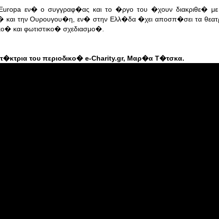
 Europa εν� ο συγγραφ�ας και το �ργο του �χουν διακριθε� μ
ιλ� και την Ουρουγου�η, εν� στην Ελλ�δα �χει αποσπ�σει τα θεα
ο� και φωτιστικο� σχεδιασμο�.
�κτρια του περιοδικο� e-Charity.gr, Μαρ�α Τ�τσκα.