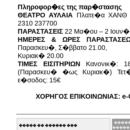
Πληροφορ�ες της παρ�στασης
ΘΕΑΤΡΟ ΑΥΛΑΙΑ
Πλατε�α ΧΑΝΘ (π
2310 237700
ΠΑΡΑΣΤΑΣΕΙΣ
22 Μα�ου – 2 Ιουν�
ΗΜΕΡΕΣ & ΩΡΕΣ ΠΑΡΑΣΤΑΣΕ
Παρασκευ�, Σ�ββατο 21.00,
Κυριακ� 20.00
ΤΙΜΕΣ ΕΙΣΙΤΗΡΙΩΝ
Κανονικ�: 18
(Παρασκευ� �ως Κυριακ�) Τετ
ε�σοδος: 15€
ΧΟΡΗΓΟΣ ΕΠΙΚΟΙΝΩΝΙΑΣ: e-Ch
�����
����� �� ������ ���
�����