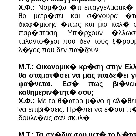
Χ.Φ.:
Νομ�ζω �τι επαγγελματικ�
θα μετρ�σει και σ�γουρα �τ
διαφ�μισης �πως και μια καλ� 
παρ�σταση. Υπ�ρχουν �λλωσ
ταλαντο�χοι που δεν τους ξ�ρουμ
λ�γος που δεν πα�ζουν.
Μ.Τ.: Οικονομικ� κρ�ση στην Ε
θα σταματ�σει να μας παιδε�ει γ
φα�νεται. Εσ� πως βι�νε
καθημεριν�τητ� σου;
Χ.Φ.:
Με το θ�ατρο μ�νο η αλ�θει
να επιβι�σεις. Πρ�πει να ε�σαι π
δουλε�εις σαν σκυλ�.
Μ.Τ.: Τα σχ�δια σου μετ� το Ν�τσ