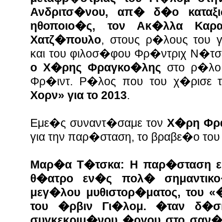
Ανδριτσ�νου,
απ� δ�ο καταξι
ηθοποιο�ς, τον Ακ�λλα Καρ
Χατζ�πουλο
, στους ρ�λους του 
και του φιλοσ�φου Φρ�ντριχ Ν�τσ
ο Χ�ρης Φραγκο�λης
στο ρ�λο
Φρ�ιντ. Ρ�λος που του χ�ρισε 
Χορν» για το 2013
.
Εμε�ς συναντ�σαμε τον
Χ�ρη Φρ
για την παρ�σταση, το βραβε�ο του
Μαρ�α Τ�τσκα: Η παρ�σταση ε�
θ�ατρο εν�ς πολ� σημαντικο
μεγ�λου μυθιστορ�ματος, του 
του �ρβιν Γι�λομ. �ταν δ�σ
συγκεκριμ�νου �ργου στο σαν�δ