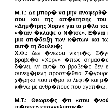
Μ.Τ.: Δε μπορ� να μην αναφερθ�
σου και της απ�κτησης του
«Δημ�τρης Χορν» για το ρ�λο το
«�ταν �κλαψε ο Ν�τσε». Ε�ναι 
μια απ�δειξη των κ�πων και τ
αυτ� τη δουλει�;
Χ.Φ.:
Δεν �νιωσα νικητ�ς. Σ�γο
βραβε�ο «Χορν» �πως σημασ�α 
δ�νει. Μ’ αυτ� το βραβε�ο δεν ε
συνεχ�μενη προσπ�θεια. Σ�γουρα
χ�ρηκα που π�ρα τα λεφτ� και μ�λ
κ�νω με ανθρ�πους που αγαπ�ω.
Μ.Τ.: Θεωρε�ς �τι «σου �νο
π�ρτες» επαγγελματικ�;