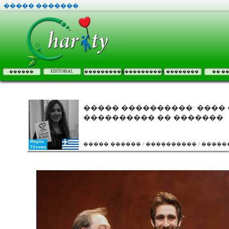
����� �������
EDITORIAL
������
����������
����������
��������
�� �
����� ����������: ����
���������� �� �������
����� ������ / ���������� / ����