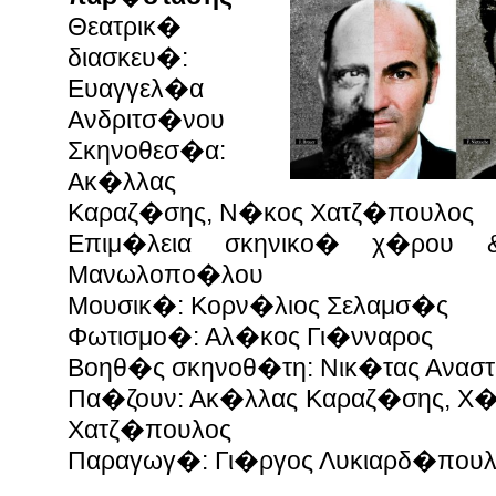
Θεατρικ�
διασκευ�:
Ευαγγελ�α
Ανδριτσ�νου
Σκηνοθεσ�α:
Ακ�λλας
Καραζ�σης, Ν�κος Χατζ�πουλος
Eπιμ�λεια σκηνικο� χ�ρου 
Μανωλοπο�λου
Μουσικ�: Κορν�λιος Σελαμσ�ς
Φωτισμο�: Αλ�κος Γι�νναρος
Βοηθ�ς σκηνοθ�τη: Νικ�τας Ανασ
Πα�ζουν: Ακ�λλας Καραζ�σης, Χ
Χατζ�πουλος
Παραγωγ�: Γι�ργος Λυκιαρδ�που