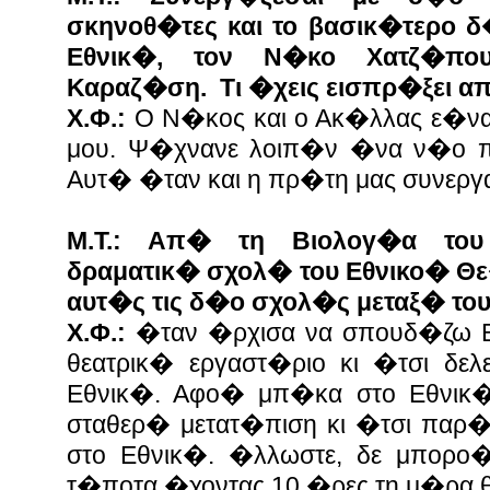
σκηνοθ�τες και το βασικ�τερο 
Εθνικ�, τον Ν�κο Χατζ�πο
Καραζ�ση. Τι �χεις εισπρ�ξει α
Χ.Φ.:
Ο Ν�κος και ο Ακ�λλας ε�να
μου. Ψ�χνανε λοιπ�ν �να ν�ο π
Αυτ� �ταν και η πρ�τη μας συνερ
Μ.Τ.: Απ� τη Βιολογ�α του
δραματικ� σχολ� του Εθνικο� Θ
αυτ�ς τις δ�ο σχολ�ς μεταξ� του
Χ.Φ.:
�ταν �ρχισα να σπουδ�ζω Β
θεατρικ� εργαστ�ριο κι �τσι δε
Εθνικ�. Αφο� μπ�κα στο Εθνικ�
σταθερ� μετατ�πιση κι �τσι παρ�
στο Εθνικ�. �λλωστε, δε μπορο
τ�ποτα �χοντας 10 �ρες τη μ�ρα 