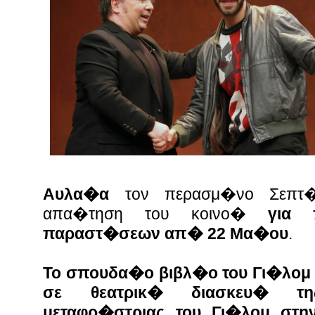
Αυλα�α
τον περασμ�νο Σεπτ�μ
απα�τηση του κοινο�
για πε
παραστ�σεων απ� 22 Μα�ου
.
Το σπουδα�ο
βιβλ�ο του Γι�λομ
σε θεατρικ� διασκευ� τη
μεταφρ�στριας του Γι�λομ στη