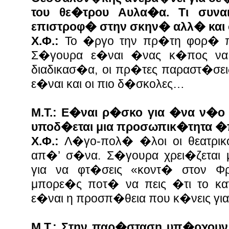
του θε�τρου Αυλα�α. Τι συν
επιστροφ� στην σκην� αλλ� και
Χ.Φ.:
Το �ργο την πρ�τη φορ� π
Σ�γουρα ε�ναι �νας κ�πος να 
διαδικασ�α, οι πρ�τες παραστ�σε
ε�ναι και οι πιο δ�σκολες…
Μ.Τ.: Ε�ναι ρ�σκο για �να ν�ο
υποδ�εται μια προσωπικ�τητα �
Χ.Φ.:
Λ�γο-πολ� �λοι οι θεατρι
απ�’ σ�να. Σ�γουρα χρει�ζεται 
για να φτ�σεις «κοντ� στον Φ
μπορε�ς ποτ� να πεις �τι το κ
ε�ναι η προσπ�θεια που κ�νεις για
Μ.Τ.: Στην παρ�σταση υπ�ρχουν