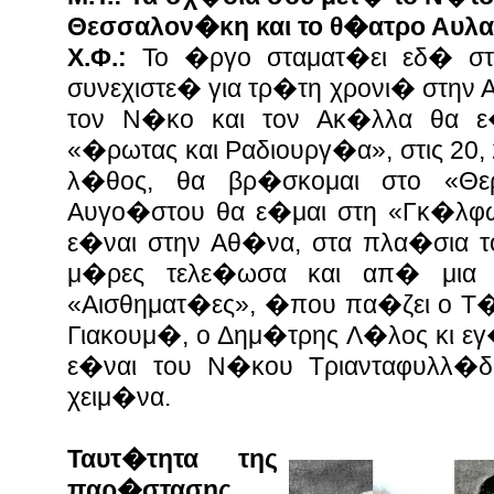
Θεσσαλον�κη και το θ�ατρο Αυλ
Χ.Φ.:
Το �ργο σταματ�ει εδ� στ
συνεχιστε� για τρ�τη χρονι� στην 
τον Ν�κο και τον Ακ�λλα θα ε
«�ρωτας και Ραδιουργ�α», στις 20,
λ�θος, θα βρ�σκομαι στο «Θερ
Αυγο�στου θα ε�μαι στη «Γκ�λφ
ε�ναι στην Αθ�να, στα πλα�σια τ
μ�ρες τελε�ωσα και απ� μια
«Αισθηματ�ες», �που πα�ζει ο Τ
Γιακουμ�, ο Δημ�τρης Λ�λος κι εγ
ε�ναι του Ν�κου Τριανταφυλλ�δ
χειμ�να.
Ταυτ�τητα της
παρ�στασης