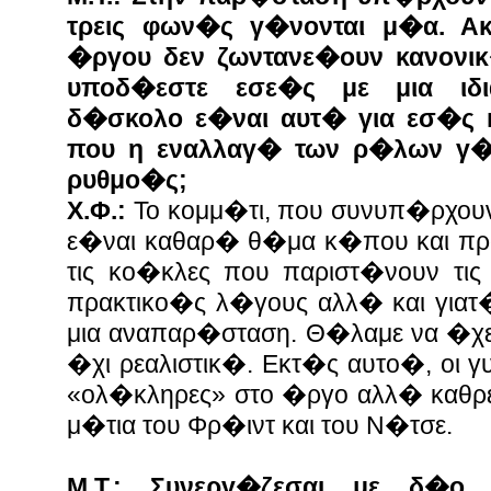
τρεις φων�ς γ�νονται μ�α. Ακ
�ργου δεν ζωντανε�ουν κανονι
υποδ�εστε εσε�ς με μια ιδ
δ�σκολο ε�ναι αυτ� για εσ�ς 
που η εναλλαγ� των ρ�λων γ�ν
ρυθμο�ς;
Χ.Φ.:
Το κομμ�τι, που συνυπ�ρχουν
ε�ναι καθαρ� θ�μα κ�που και π
τις κο�κλες που παριστ�νουν τις 
πρακτικο�ς λ�γους αλλ� και γιατ
μια αναπαρ�σταση. Θ�λαμε να �χει
�χι ρεαλιστικ�. Εκτ�ς αυτο�, οι 
«ολ�κληρες» στο �ργο αλλ� καθρ
μ�τια του Φρ�ιντ και του Ν�τσε.
Μ.Τ.: Συνεργ�ζεσαι με δ�ο 