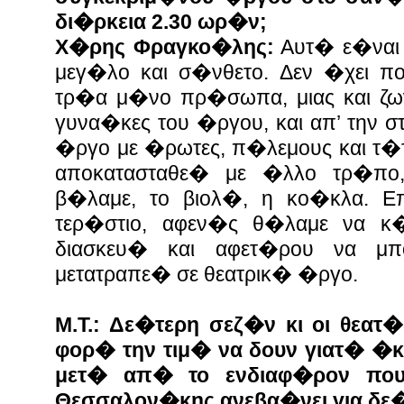
δι�ρκεια 2.30 ωρ�ν;
Χ�ρης Φραγκο�λης:
Αυτ� ε�ναι
μεγ�λο και σ�νθετο. Δεν �χει 
τρ�α μ�νο πρ�σωπα, μιας και ζ
γυνα�κες του �ργου, και απ’ την 
�ργο με �ρωτες, π�λεμους και τ�
αποκατασταθε� με �λλο τρ�π
β�λαμε, το βιολ�, η κο�κλα. Ε
τερ�στιο, αφεν�ς θ�λαμε να κ
διασκευ� και αφετ�ρου να μ
μετατραπε� σε θεατρικ� �ργο.
Μ.Τ.: Δε�τερη σεζ�ν κι οι θεατ
φορ� την τιμ� να δουν γιατ� �
μετ� απ� το ενδιαφ�ρον που
Θεσσαλον�κης ανεβα�νει για δε