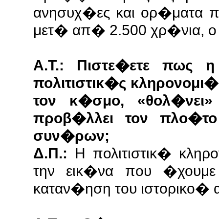
ανησυχ�ες και ορ�ματα πο
μετ� απ� 2.500 χρ�νια, ο
Α.Τ.: Πιστε�ετε πως 
πολιτιστικ�ς κληρονομι
τον κ�σμο, «θολ�νει
προβ�λλει τον πλο�το
συν�ρων;
Δ.Π.:
Η πολιτιστικ� κληρ
την εικ�να που �χουμε 
καταν�ηση του ιστορικο�