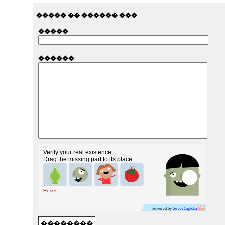
����� �� ������ ���
�����
������
Verify your real existence,
Drag the missing part to its place
Reset
Powered by
Sweet Captcha