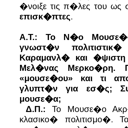
�νοιξε τις π�λες του ω
επισκ�πτες
.
Α.Τ.: Το Ν�ο Μουσε
γνωστ�ν πολιτιστικ
Καραμανλ� και �ψιστη 
Μελ�νας Μερκο�ρη. 
«μουσε�ου» και τι α
γλυπτ�ν για εσ�ς; Σ
μουσε�α;
Δ.Π.:
Το Μουσε�ο Ακρ
κλασικο� πολιτισμο�. 