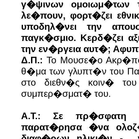
γ�ψινων ομοιωμ�των 
λε�πουν, φορτ�ζει εθν
υποδηλ�νει την απο
παγκ�σμιο. Κερδ�ζει α
την εν�ργεια αυτ�; Αφυπ
Δ.Π.:
Το Μουσε�ο Ακρ�πολ
θ�μα των γλυπτ�ν του Πα
στο διεθν�ς κοιν� του
συμπερ�σματ� του.
Α.Τ.: Σε πρ�σφατη
παρατ�ρησα �να ολοζ�
διαφ�ρων ηλικι�ν - ν