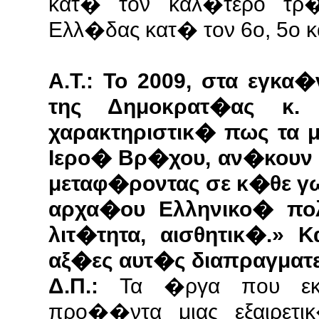
κατ� τον καλ�τερο τρ
Ελλ�δας κατ� τον 6ο, 5ο και
Α.Τ.: Το 2009, στα εγκ
της Δημοκρατ�ας κ.
χαρακτηριστικ� πως τα 
Ιερο� Βρ�χου, αν�κουν 
μεταφ�ροντας σε κ�θε γ
αρχα�ου Ελληνικο� πολ
λιτ�τητα, αισθητικ�.»
αξ�ες αυτ�ς διαπραγματ
Δ.Π.:
Τα �ργα που εκ
προ��ντα μιας εξαιρετι