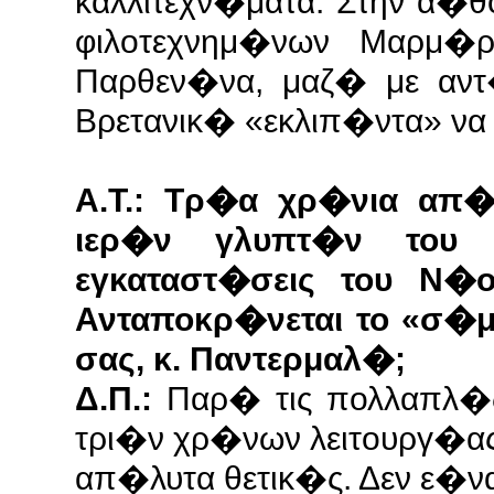
καλλιτεχν�ματα. Στην α�θ
φιλοτεχνημ�νων Μαρμ�
Παρθεν�να, μαζ� με αν
Βρετανικ� «εκλιπ�ντα» να
Α.Τ.: Τρ�α χρ�νια απ
ιερ�ν γλυπτ�ν του 
εγκαταστ�σεις του Ν�
Ανταποκρ�νεται το «σ�μ
σας, κ. Παντερμαλ�;
Δ.Π.:
Παρ� τις πολλαπλ�ς
τρι�ν χρ�νων λειτουργ�α
απ�λυτα θετικ�ς. Δεν ε�ν