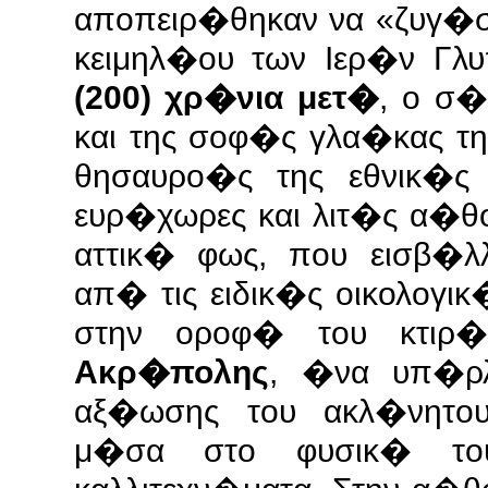
αποπειρ�θηκαν να «ζυγ�σ
κειμηλ�ου των Ιερ�ν Γλ
(200) χρ�νια μετ�
, ο σ
και της σοφ�ς γλα�κας τη
θησαυρο�ς της εθνικ�ς 
ευρ�χωρες και λιτ�ς α�θ
αττικ� φως, που εισβ�λ
απ� τις ειδικ�ς οικολογ
στην οροφ� του κτιρ
Ακρ�πολης
, �να υπ�ρ
αξ�ωσης του ακλ�νητου 
μ�σα στο φυσικ� του