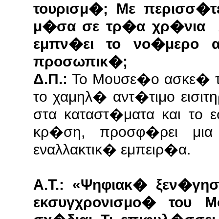
τουρισμ�; Με περισσ�τ
μ�σα σε τρ�α χρ�νια λ
εμπν�ει το νο�μερο 
προσωπικ�;
Δ.Π.:
Το Μουσε�ο ασκε� τη
το χαμηλ� αντ�τιμο εισιτη
στα καταστ�ματα και το 
κρ�ση, προσφ�ρει μια
εναλλακτικ� εμπειρ�α.
Α.Τ.: «Ψηφιακ� ξεν�γη
εκσυγχρονισμο� του Μ