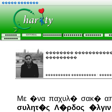
����� �������
EDITORIAL
������
����������
����������
��������
�
�������
�������� �����������
���������
���������� ���������� / ����
Με �να παχυλ� σακ� απ
συλητ�ς Λ�ρδος �λγιν