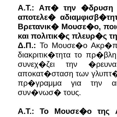
Α.Τ.: Απ� την �δρυση 
αποτελε� αδιαμφισβ�τη
Βρετανικ� Μουσε�ο, ποι
και πολιτικ�ς πλευρ�ς τ
Δ.Π.:
Το Μουσε�ο Ακρ�πο
διακριτικ�τητα το πρ�βλ
συνεχ�ζει την �ρευ
αποκατ�σταση των γλυπτ�
πρ�γραμμα για την α
συν�νωσ� τους.
Α.Τ.: Το Μουσε�ο της