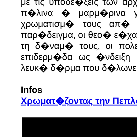
με τις υποδε�ξεις των αρ
π�λινα � μαρμ�ρινα 
χρωματισμ� τους απ� 
παρ�δειγμα, οι θεο� ε�χ
τη δ�ναμ� τους, οι πολ
επιδερμ�δα ως �νδειξη 
λευκ� δ�ρμα που δ�λωνε τ
Infos
Χρωματ�ζοντας την Πεπ