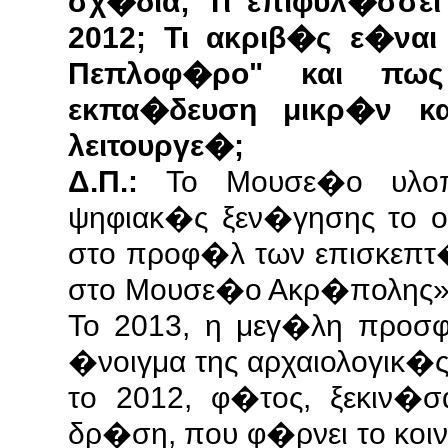
σχ�δια; Τι επιφυλ�σσει
2012; Τι ακριβ�ς ε�να
Πεπλοφ�ρο" και πως
εκπα�δευση μικρ�ν κ
λειτουργε�;
Δ.Π.:
Το Μουσε�ο υλο
ψηφιακ�ς ξεν�γησης το 
στο προφ�λ των επισκεπτ
στο Μουσε�ο Ακρ�πολης» 
Το 2013, η μεγ�λη προσ
�νοιγμα της αρχαιολογικ
το 2012, φ�τος, ξεκιν�σ
δρ�ση, που φ�ρνει το κο