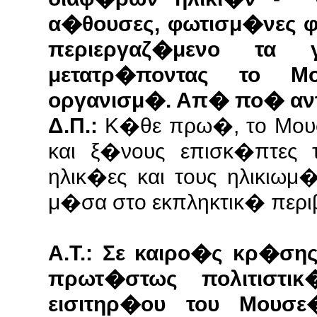
α�θουσες, φωτισμ�νες φ
περιεργαζ�μενο τα 
μετατρ�ποντας το 
οργανισμ�. Απ� πο� αν
Δ.Π.:
Κ�θε πρω�, το Μουσ
και ξ�νους επισκ�πτες 
ηλικ�ες και τους ηλικιωμ
μ�σα στο εκπληκτικ� περ
Α.Τ.: Σε καιρο�ς κρ�σης 
πρωτ�στως πολιτιστι
εισιτηρ�ου του Μουσε�