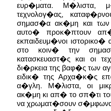
ευρ�ματα. Μ�λιστα,
τεχνολογ�ας, καταφ�ρνο
σημασ�α ακ�μη και των
αυτο� προκ�πτουν απ�
εκπαιδευμ�νοι ιστορικο� 
στο κοιν� την σημα
κατασκευαστ�ς και οι τ
δι�ρκεια της βαφ�ς των αγ
ειδικ� της Αρχα�κ�ς επ
α�γλη. Μ�λιστα, οι μι
ακ�μη κι απ� το σπ�τι τ
να χρωματ�σουν σ�μφωνα μ