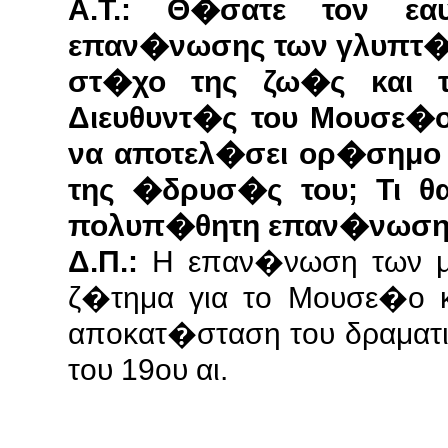
Α.Τ.: Θ�σατε τον εα
επαν�νωσης των γλυπτ�ν
στ�χο της ζω�ς και 
Διευθυντ�ς του Μουσε�
να αποτελ�σει ορ�σημο 
της �δρυσ�ς του; Τι θα
πολυπ�θητη επαν�νωση
Δ.Π.:
Η επαν�νωση των μ
ζ�τημα για το Μουσε�ο κ
αποκατ�σταση του δραματι
του 19ου αι.