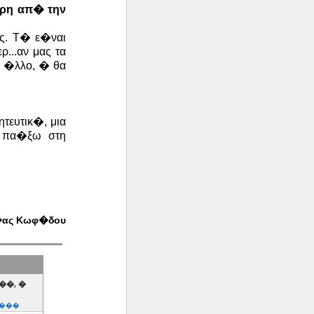
ερη απ� την
ς. Τ� ε�ναι
...αν μας τα
ν �λλο, � θα
τευτικ�, μια
 πα�ξω στη
�ας Κωφ�δου
�, �
����