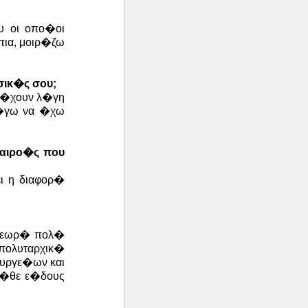
υ οι οπο�οι
πια, μοιρ�ζω
σικ�ς σου;
ρι�χουν λ�γη
λ�γω να �χω
καιρο�ς που
ι η διαφορ�
 θεωρ� πολ�
απολυταρχικ�
ουργε�ων και
 κ�θε ε�δους