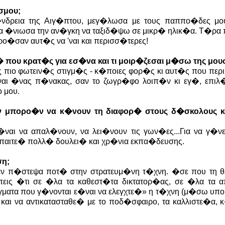
σμου;
δρεια της Αιγ�πτου, μεγ�λωσα με τους παππο�δες μο
�νιωσα την αν�γκη να ταξιδ�ψω σε μικρ� ηλικ�α. Τ�ρα 
�σαν αυτ�ς να 'ναι και περισσ�τερες!
τ� που κρατ�ς για εσ�να και τι μοιρ�ζεσαι μ�σω της μου
 πιο φωτειν�ς στιγμ�ς - κ�ποιες φορ�ς κι αυτ�ς που πε
αι �νας π�νακας, σαν το ζωγρ�φο λοιπ�ν κι εγ�, επι
 μου.
ν�ν μπορο�ν να κ�νουν τη διαφορ� στους δ�σκολους 
αι να απαλ�νουν, να λει�νουν τις γων�ες...Για να γ�νε
 απαιτε� πολλ� δουλει� και χρ�νια εκπα�δευσης.
ση;
ν π�στεψα ποτ� στην στρατευμ�νη τ�χνη. �σε που τη
πεις �τι σε �λα τα καθεστ�τα δικτατορ�ας, σε �λα τα 
ματα που γ�νονται ε�ναι να ελεγχτε�» η τ�χνη (μ�σω υπ
αι να αντικατασταθε� με το ποδ�σφαιρο, τα καλλιστε�α,