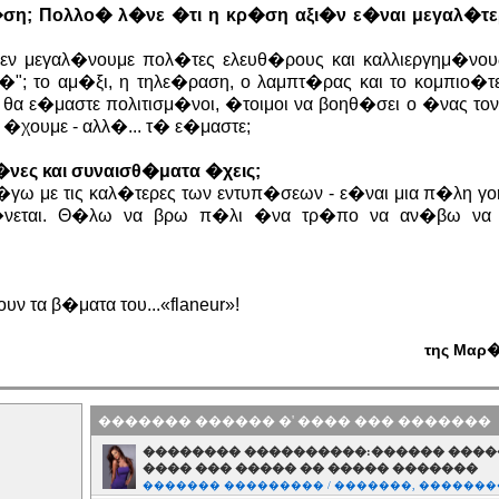
ρ�ση; Πολλο� λ�νε �τι η κρ�ση αξι�ν ε�ναι μεγαλ�τ
ν μεγαλ�νουμε πολ�τες ελευθ�ρους και καλλιεργημ�νου
"; το αμ�ξι, η τηλε�ραση, ο λαμπτ�ρας και το κομπιο�τερ
θα ε�μαστε πολιτισμ�νοι, �τοιμοι να βοηθ�σει ο �νας το
�χουμε - αλλ�... τ� ε�μαστε;
�νες και συναισθ�ματα �χεις;
με τις καλ�τερες των εντυπ�σεων - ε�ναι μια π�λη γοη
νεται. Θ�λω να βρω π�λι �να τρ�πο να αν�βω να
ν τα β�ματα του...«flaneur»!
της Μαρ
������� ������ �' ���� ��� �������
�������� ����������:������ �����
���� ��� ����� �� ����� �������
������� ��������� / �������, ������