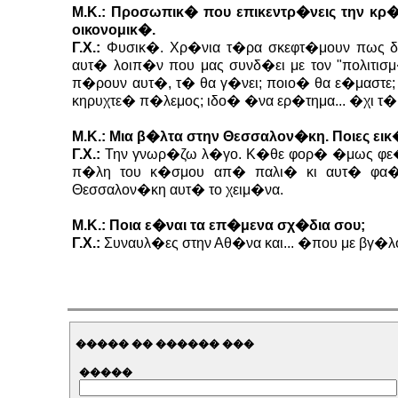
Μ.Κ.: Προσωπικ� που επικεντρ�νεις την κ
οικονομικ�.
Γ.Χ.:
Φυσικ�. Χρ�νια τ�ρα σκεφτ�μουν πως δε
αυτ� λοιπ�ν που μας συνδ�ει με τον "πολιτισμ�
π�ρουν αυτ�, τ� θα γ�νει; ποιο� θα ε�μαστε; 
κηρυχτε� π�λεμος; ιδο� �να ερ�τημα... �χι τ� 
Μ.Κ.: Μια β�λτα στην Θεσσαλον�κη. Ποιες εικ
Γ.Χ.:
Την γνωρ�ζω λ�γο. Κ�θε φορ� �μως φε�γω 
π�λη του κ�σμου απ� παλι� κι αυτ� φα�
Θεσσαλον�κη αυτ� το χειμ�να.
Μ.Κ.: Ποια ε�ναι τα επ�μενα σχ�δια σου;
Γ.Χ.:
Συναυλ�ες στην Αθ�να και... �που με βγ�λου
����� �� ������ ���
�����