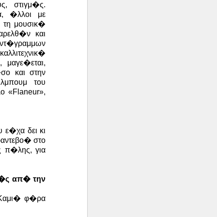
ς, στιγμ�ς.
α, �λλοι με
 τη μουσικ�
αρελθ�ν και
ντ�γραμμων
καλλιτεχνικ�
, μαγε�εται,
σο και στην
λμπουμ του
ο «Flaneur»,
 ε�χα δει κι
ραντεβο� στο
 π�λης, για
ο�ς απ� την
 Καμι� φ�ρα