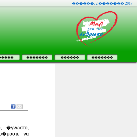
������, 2 ������� 2017
�����
�������
������
�������
, �γνωστο,
ο�μαστε να