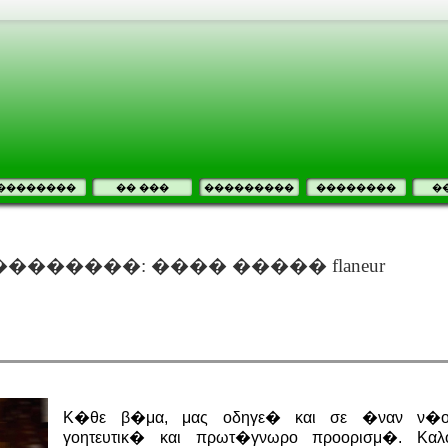
��������
�� ���
���������
��������
�
������: ���� ����� flaneur
Κ�θε β�μα, μας οδηγε� και σε �ναν ν�ο
γοητευτικ� και πρωτ�γνωρο προορισμ�. Καλ