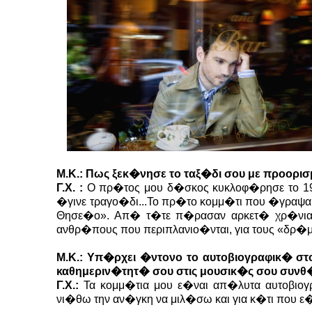
Μ.Κ.: Πως ξεκ�νησε το ταξ�δι σου με προορι
Γ.Χ. :
Ο πρ�τος μου δ�σκος κυκλοφ�ρησε το 199
�γινε τραγο�δι...Το πρ�το κομμ�τι που �γραψα
Θησε�ο». Απ� τ�τε π�ρασαν αρκετ� χρ�νια κ
ανθρ�πους που περιπλανιο�νται, για τους «δρ�μου
Μ.Κ.: Υπ�ρχει �ντονο το αυτοβιογραφικ� σ
καθημεριν�τητ� σου στις μουσικ�ς σου συνθ
Γ.Χ.:
Τα κομμ�τια μου ε�ναι απ�λυτα αυτοβιο
νι�θω την αν�γκη να μιλ�σω και για κ�τι που