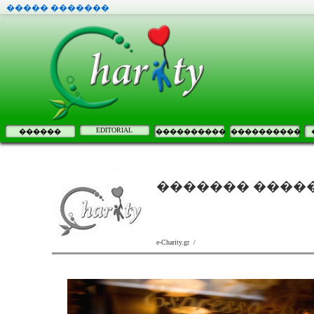
����� �������
EDITORIAL
������
����������
����������
������� ������
e-Charity.gr /