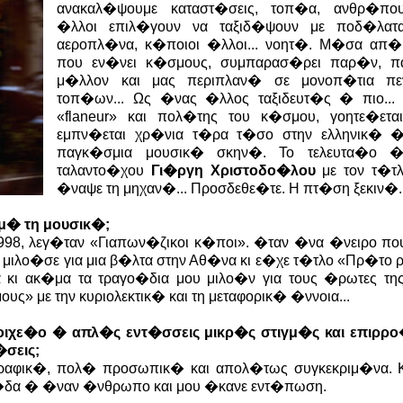
ανακαλ�ψουμε καταστ�σεις, τοπ�α, ανθρ�που
�λλοι επιλ�γουν να ταξιδ�ψουν με ποδ�λατ
αεροπλ�να, κ�ποιοι �λλοι... νοητ�. Μ�σα απ�
που εν�νει κ�σμους, συμπαρασ�ρει παρ�ν, π
μ�λλον και μας περιπλαν� σε μονοπ�τια πε
τοπ�ων... Ως �νας �λλος ταξιδευτ�ς � πιο... 
«flaneur» και πολ�της του κ�σμου, γοητε�εται
εμπν�εται χρ�νια τ�ρα τ�σο στην ελληνικ� �
παγκ�σμια μουσικ� σκην�. Το τελευτα�ο �
ταλαντο�χου
Γι�ργη Χριστοδο�λου
με τον τ�τλ
�ναψε τη μηχαν�... Προσδεθε�τε. Η πτ�ση ξεκιν�.
σμ� τη μουσικ�;
8, λεγ�ταν «Γιαπων�ζικοι κ�ποι». �ταν �να �νειρο που
 μιλο�σε για μια β�λτα στην Αθ�να κι ε�χε τ�τλο «Πρ�το 
ι ακ�μα τα τραγο�δια μου μιλο�ν για τους �ρωτες της
ς» με την κυριολεκτικ� και τη μεταφορικ� �ννοια...
τοιχε�ο � απλ�ς εντ�σσεις μικρ�ς στιγμ�ς και επιρρ
�σεις;
γραφικ�, πολ� προσωπικ� και απολ�τως συγκεκριμ�να.
 ε�δα � �ναν �νθρωπο και μου �κανε εντ�πωση.