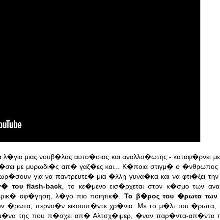
τα λ�για μιας νουβ�λας αυτο�σιας και αναλλο�ωτης - καταφ�ρνει με
�σει με μυρωδι�ς απ� γαζ�ες και... Κ�ποια στιγμ� ο �νθρωπος 
 χωρ�σουν για να παντρευτε� μια �λλη γυνα�κα και να φτι�ξει την
� του flash-back
, το κε�μενο εισ�ρχεται στον κ�σμο των α
ερικ� αφ�γηση, λ�γο πιο ποιητικ�.
Το β�ρος του �ρωτα των 
ν �ρωτα, περνο�ν εικοσιπ�ντε χρ�νια. Με το μ�λι του �ρωτα,
ν μ�να της που π�σχει απ� Αλτσχ�ιμερ, �ναν παρ�ντα-απ�ντα