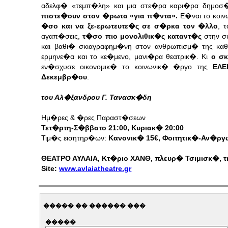
αδελφ� «τεμπ�λη» και μια στε�ρα καρι�ρα δημοσ
πιστε�ουν στον �ρωτα «για π�ντα».
Ε�ναι το κοιν
�σο και να ξε-ερωτευτε�ς σε σ�ρκα τον �λλο
, 
αγαπ�σεις,
τ�σο πιο μονολιθικ�ς καταντ�ς
στην συ
και βαθι� σκιαγραφημ�νη στον ανθρωπισμ� της καθ
ερμηνε�α και το κε�μενο, μανι�ρα θεατρικ�. Κι
ο σ
εν�σχυσε οικονομικ� το κοινωνικ� �ργο της
ΕΛΕ
Δεκεμβρ�ου
.
του Αλ�ξανδρου Γ. Τανασκ�δη
Ημ�ρες & �ρες Παραστ�σεων
Τετ�ρτη-Σ�ββατο 21:00, Κυριακ� 20:00
Τιμ�ς εισητηρ�ων:
Κανονικ� 15€, Φοιτητικ�-Αν�ργ
ΘΕΑΤΡΟ ΑΥΛΑΙΑ, Κτ�ριο ΧΑΝΘ, πλευρ� Τσιμισκ�, τ
Site:
www.avlaiatheatre.gr
����� �� ������ ���
�����