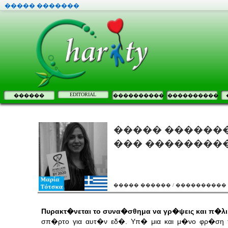
����� �������
EDITORIAL
������
����������
����������
����� �������
��� ��������
����� ������ / ����������
Πυρακτ�νεται το συνα�σθημα να γρ�ψεις και π�λι
σπ�ρτο για αυτ�ν εδ�. Υπ� μια και μ�νο φρ�ση 