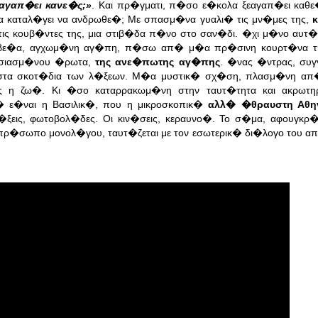
αγαπ�ει κανε�ς;»
. Και πρ�γματι, π�σο ε�κολα ξεαγαπ�ει καθε�
καταλ�γει να ανδρωθε�; Με σπασμ�να γυαλι� τις μν�μες της,
κ
ις κουβ�ντες της, μια στιβ�δα π�νο στο σαν�δι. �χι μ�νο αυτ�
φηβε�α, αγχωμ�νη αγ�πη, π�σω απ� μ�α πρ�σινη κουρτ�να τ
ασιασμ�νου �ρωτα,
της ανε�πωτης αγ�πης
. �νας �ντρας, συ
στα σκοτ�δια των λ�ξεων. Μ�α μυστικ� σχ�ση, πλασμ�νη απ�
 η ζω�. Κι �σο καταρρακωμ�νη στην ταυτ�τητα και ακρωτη
 ε�ναι η Βασιλικ�, που η μικροσκοπικ�
αλλ� �θραυστη Αθ
λ�ξεις, φωτοβολ�δες. Οι κιν�σεις, κεραυνο�. Το σ�μα, αφουγκρ�ζ
πρ�σωπο μονολ�γου, ταυτ�ζεται με τον εσωτερικ� δι�λογο του 