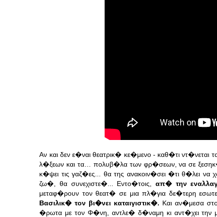
Αν και δεν ε�ναι θεατρικ� κε�μενο - καθ�τι ντ�νεται 
λ�ξεων και τα… πολυβ�λα των φρ�σεων, να σε ξεσηκ
κ�ψει τις γαζ�ες... θα της ανακοιν�σει �τι θ�λει να
ζω�, θα συνεχιστε�... Εντο�τοις,
απ� την εναλλαγ
μεταφ�ρουν τον θεατ� σε μια πλ�για δε�τερη εσωτ
Βασιλικ� τον βι�νει καταιγιστικ�.
Και αν�μεσα στο
�ρωτα με τον Φ�νη, αντλε� δ�ναμη κι αντ�χει τη