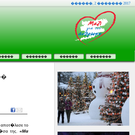
������, 2 ������� 2017
�����
�������
������
�������
��
αποτ�λεσε το
μ�σα της.
«Μα