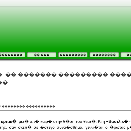
��������
�� ���
���������
��������
�
: �� ������� ��������� ���
��
 / �������� ����������
 κριτικ�
, μετ� απ� καιρ� στην θ�ση του θεατ�. Κι η
«Βασιλικ�»
της, σαν σκεπ� σε �στεγο συνα�σθημα, γεννι�ται ο �ρωτας 