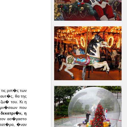
 τις ριπ�ς των
αυτ�ς, θα της
 ζω� του. Κι η
ναμν�σεων που
δεκατρι�ν, η
 τον ασ�γαστο
 πατ�ρα, �ναν