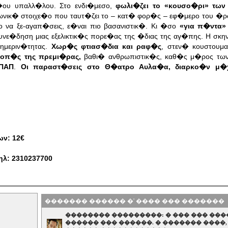
�ου υπαλλ�λου. Στο ενδι�μεσο,
φωλι�ζει το «κουσο�ρι» των
ωνικ� στοιχε�ο που ταυτ�ζει το – κατ� φορ�ς – εφ�μερο του �ρ
το να ξε-αγαπ�σεις, ε�ναι πιο βασανιστικ�. Κι �σο
«για π�ντα»
νε�δηση μιας εξελικτικ�ς πορε�ας της �διας της αγ�πης. Η σκη
ημεριν�τητας.
Χωρ�ς φτιασ�δια και ραφ�ς
, στεν� κουστουμ
κοπ�ς της πρεμι�ρας,
βαθι� ανθρωπιστικ�ς, καθ�ς μ�ρος τω
ΠΑΠ
.
Οι παραστ�σεις στο Θ�ατρο Αυλα�α, διαρκο�ν μ�χρ
ων: 12€
ηλ: 2310237700
������� ������ �' ���� ��� �������
�������� ���������: � ��� ��� ���
������ ��� ������. � ������� ����,