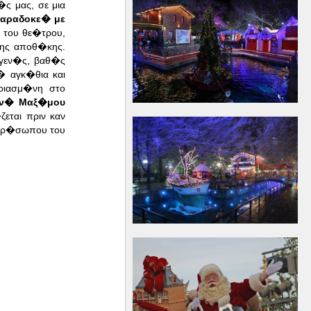
ς μας, σε μια
αραδοκε� με
 του θε�τρου,
ης αποθ�κης.
γγεν�ς, βαθ�ς
 αγκ�θια και
ριασμ�νη στο
ην� Μαξ�μου
εται πριν καν
απρ�σωπου του