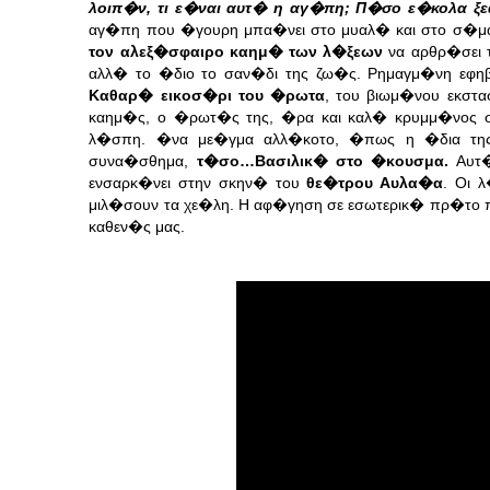
λοιπ�ν, τι ε�ναι αυτ� η αγ�πη; Π�σο ε�κολα ξε
αγ�πη που �γουρη μπα�νει στο μυαλ� και στο σ�μα 
τον αλεξ�σφαιρο καημ� των λ�ξεων
να αρθρ�σει τ
αλλ� το �διο το σαν�δι της ζω�ς. Ρημαγμ�νη ε
Καθαρ� εικοσ�ρι του �ρωτα
, του βιωμ�νου εκστ
καημ�ς, ο �ρωτ�ς της, �ρα και καλ� κρυμμ�νος 
λ�σπη. �να με�γμα αλλ�κοτο, �πως η �δια της
συνα�σθημα,
τ�σο…Βασιλικ� στο �κουσμα.
Αυτ�
ενσαρκ�νει στην σκην� του
θε�τρου Αυλα�α
. Οι 
μιλ�σουν τα χε�λη. Η αφ�γηση σε εσωτερικ� πρ�το 
καθεν�ς μας.