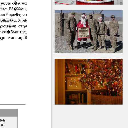
 γυναικ�ν να
ωτα. Εξ�λλου,
επιθυμε�ς να
νοθεσ�α, λιτ�
αρισμ�νη στην
ν εσ�δων της,
ι και τις 8
��
 �