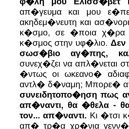
φ�λη μου Ελισσ�βετ 
απ�γευμα και μου ε�πε
ακηδεμ�νευτη και ασ�νορ
κ�σμο, σε �ποια χ�ρα 
κ�σμος στην υφ�λιο.
Δεν
σωσ�βιο αγ�πης, καλ
συνεχ�ζει να απλ�νεται 
�ντως οι ωκεανο� αδια
αντλ� δ�ναμη; Μπορε� 
συνειδητοπο�ηση πως α
απ�ναντι, θα �θελα - θ
τον... απ�ναντι.
Κι �τσι 
απ� τρ�α χρ�νια γενν�