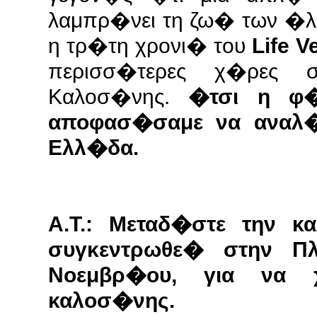
λαμπρ�νει τη ζω� των �λλ
η τρ�τη χρονι� του
Life Ve
περισσ�τερες χ�ρες 
Καλοσ�νης.
�τσι η φ�
αποφασ�σαμε να αναλ�
Ελλ�δα.
Α.Τ.: Μεταδ�στε την κ
συγκεντρωθε� στην Πλ
Νοεμβρ�ου, για να 
καλοσ�νης.