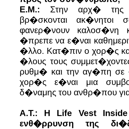
Ε.Μ.:
Στην αρχ� της ε
βρ�σκονται ακ�νητοι 
φανερ�νουν καλοσ�νη 
�πρεπε να ε�ναι καθημερι
�λλο. Κατ�πιν ο χορ�ς κα
�λους τους συμμετ�χοντε
ρυθμ� και την αγ�πη σε 
χορ�ς ε�ναι μια συμβ
δ�ναμης του ανθρ�που γι
Α.Τ.: Η Life Vest Insi
ενθ�ρρυνση της δι�