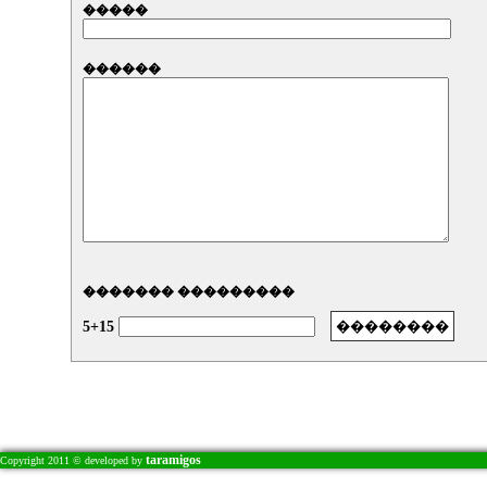
�����
������
������� ���������
5+15
taramigos
Copyright 2011 © developed by