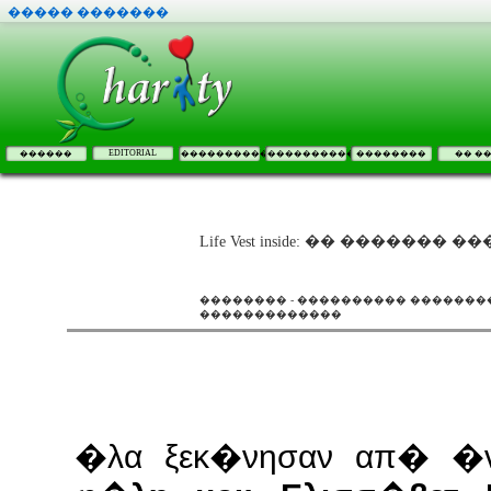
����� �������
EDITORIAL
������
����������
����������
��������
�� �
Life Vest inside: �� ������� �
�������� - ���������� ��������
�������������
�λα ξεκ�νησαν απ� �ν