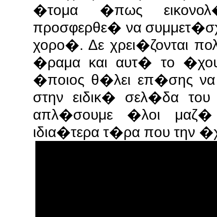
�τομα �πως εικονολ
προσφερθε� να συμμετ�σ
χορο�. Δε χρει�ζονται πο
�ραμα και αυτ� το �χου
�ποιος θ�λει επ�σης να
στην ειδικ� σελ�δα του
απλ�σουμε �λοι μαζ�
ιδια�τερα τ�ρα που την �