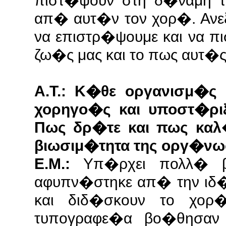
πιστ�ψουν στη δ�ναμη τ
απ� αυτ�ν τον χορ�. Αν
να επιστρ�ψουμε και να π
ζω�ς μας και το πως αυτ�
Α.Τ.: Κ�θε οργανισμ�ς 
χορηγο�ς και υποστ�ριξ
Πως δρ�τε και πως καλ�
βιωσιμ�τητα της οργ�νω
Ε.Μ.:
Υπ�ρχει πολλ� β
αφυπν�στηκε απ� την ιδ
και διδ�σκουν το χορ�
τυπογραφε�α βο�θησαν