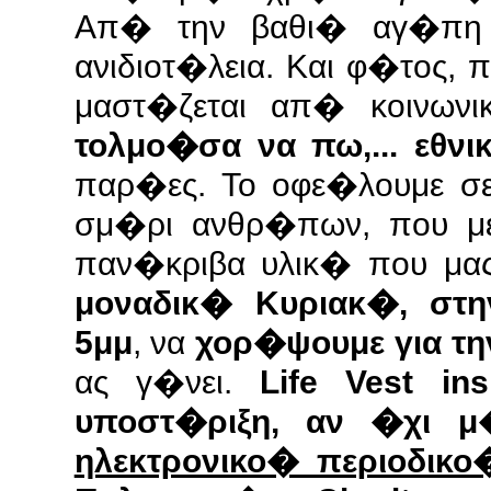
Απ� την βαθι� αγ�πη 
ανιδιοτ�λεια. Και φ�τος,
μαστ�ζεται απ� κοινων
τολμο�σα να πω,... εθνι
παρ�ες. Το οφε�λουμε σ
σμ�ρι ανθρ�πων, που με
παν�κριβα υλικ� που μα
μοναδικ� Κυριακ�, στη
5μμ
, να
χορ�ψουμε για τη
ας γ�νει.
Life Vest in
υποστ�ριξη, αν �χι μ
ηλεκτρονικο� περιοδικο