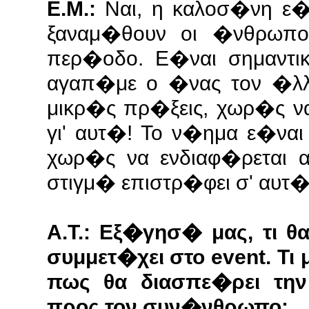
Ε.Μ.:
Ναι, η καλοσ�νη ε
ξαναμ�θουν οι �νθρωπο
περ�οδο. Ε�ναι σημαντι
αγαπ�με ο �νας τον �λλ
μικρ�ς πρ�ξεις, χωρ�ς ν
γι' αυτ�! Το ν�ημα ε�να
χωρ�ς να ενδιαφ�ρεται 
στιγμ� επιστρ�φει σ' αυτ
Α.Τ.: Εξ�γησ� μας, τι 
συμμετ�χει στο event. Τ
πως θα διασπε�ρει την
προς τον συν�νθρωπο;