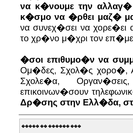
να κ�νουμε την αλλαγ� 
κ�σμο να �ρθει μαζ� μ
να συνεχ�σει να χορε�ει
το χρ�νο μ�χρι τον επ�μ
�σοι επιθυμο�ν να συμ
Ομ�δες, Σχολ�ς χορο�, Α
Σχολε�α, Οργαν�σει
επικοινων�σουν τηλεφωνικ
Δρ�σης στην Ελλ�δα, στ
����� �� ������ ���