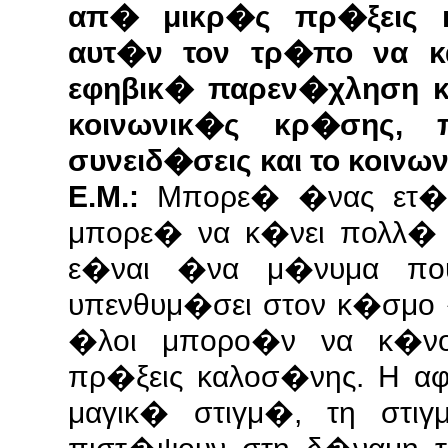
απ� μικρ�ς πρ�ξεις 
αυτ�ν τον τρ�πο να κα
εφηβικ� παρεν�χληση κα
κοινωνικ�ς κρ�σης,
συνειδ�σεις και το κοιν
Ε.Μ.:
Μπορε� �νας ετ�σι
μπορε� να κ�νει πολλ� 
ε�ναι �να μ�νυμα πο
υπενθυμ�σει στον κ�σμο 
�λοι μπορο�ν να κ�νο
πρ�ξεις καλοσ�νης. Η α
μαγικ� στιγμ�, τη στ