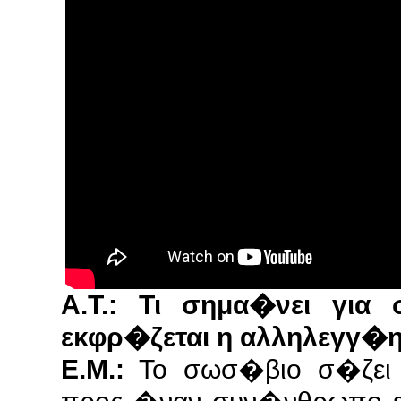
Α.Τ.: Τι σημα�νει γι
εκφρ�ζεται η αλληλεγγ�η
Ε.Μ.:
Το σωσ�βιο σ�ζει