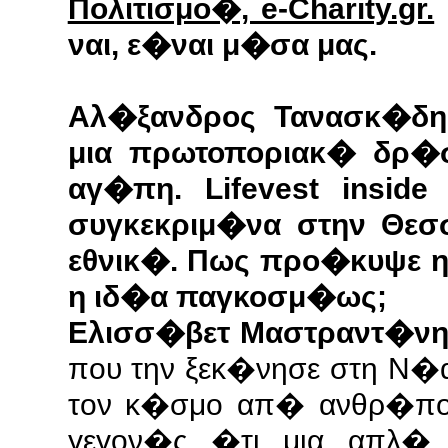
Πολιτισμο�, e-Charity.gr.
ναι, ε�ναι μ�σα μας.
Αλ�ξανδρος Τανασκ�δης
μια πρωτοποριακ� δρ�σ
αγ�πη. Lifevest insid
συγκεκριμ�να στην Θε
εθνικ�. Πως προ�κυψε η
η ιδ�α παγκοσμ�ως;
Ελισσ�βετ Μαστραντ�νη
που την ξεκ�νησε στη Ν
τον κ�σμο απ� ανθρ�που
γεγον�ς �τι μια απλ�