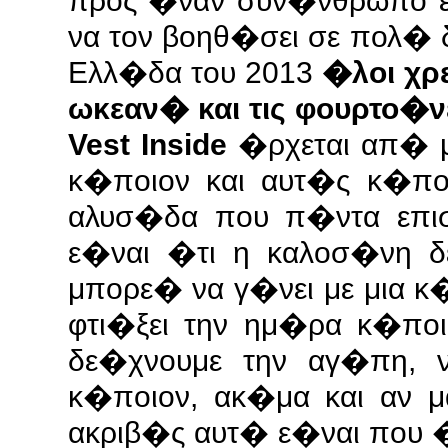
προς �ναν συν�νθρωπο 
να τον βοηθ�σει σε πολ� 
Ελλ�δα του 2013
�λοι χρ
ωκεαν� και τις φουρτο�ν
Vest Inside
�ρχεται απ� 
κ�ποιον και αυτ�ς κ�πο
αλυσ�δα που π�ντα επισ
ε�ναι �τι η καλοσ�νη δ
μπορε� να γ�νει με μια 
φτι�ξει την ημ�ρα κ�πο
δε�χνουμε την αγ�πη, ν
κ�ποιον, ακ�μα και αν 
ακριβ�ς αυτ� ε�ναι που 