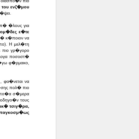
 διασπο�ν πιο
α του ενζ�μου
κ�ψει.
απ� �λους για
δομ�δες ε�τε
� κ�ποιον να
πο).
Η μελ�τη
ε πιο γρ�γορο
�λογα ποσοστ�
λ�γω φ�ρμακο,
η
, φα�νεται να
�σης πολ� πιο
 οπο�α σ�μερα
θοδηγο�ν τους
ικ� τσιγ�ρα,
ι παγκοσμ�ως