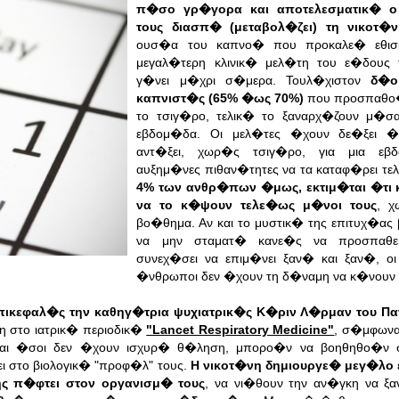
π�σο γρ�γορα και αποτελεσματικ� ο
τους διασπ� (μεταβολ�ζει) τη νικοτ�
ουσ�α του καπνο� που προκαλε� εθι
μεγαλ�τερη κλινικ� μελ�τη του ε�δους 
γ�νει μ�χρι σ�μερα.
Τουλ�χιστον
δ�ο
καπνιστ�ς (65% �ως 70%)
που προσπαθο
το τσιγ�ρο, τελικ� το ξαναρχ�ζουν μ�σ
εβδομ�δα. Οι μελ�τες �χουν δε�ξει �
αντ�ξει, χωρ�ς τσιγ�ρο, για μια εβ
αυξημ�νες πιθαν�τητες να τα καταφ�ρει τε
4% των ανθρ�πων �μως, εκτιμ�ται �τι
να το κ�ψουν τελε�ως μ�νοι τους
, 
βο�θημα. Αν και το μυστικ� της επιτυχ�ας
να μην σταματ� κανε�ς να προσπαθ
συνεχ�σει να επιμ�νει ξαν� και ξαν�, οι
�νθρωποι δεν �χουν τη δ�ναμη να κ�νουν 
επικεφαλ�ς την καθηγ�τρια ψυχιατρικ�ς Κ�ριν Λ�ρμαν του Π
 στο ιατρικ� περιοδικ�
"Lancet Respiratory Medicine"
, σ�μφωνα
 και �σοι δεν �χουν ισχυρ� θ�ληση, μπορο�ν να βοηθηθο�ν σ
ι στο βιολογικ� "προφ�λ" τους.
Η νικοτ�νη δημιουργε� μεγ�λο 
ς π�φτει στον οργανισμ� τους
, να νι�θουν την αν�γκη να ξ