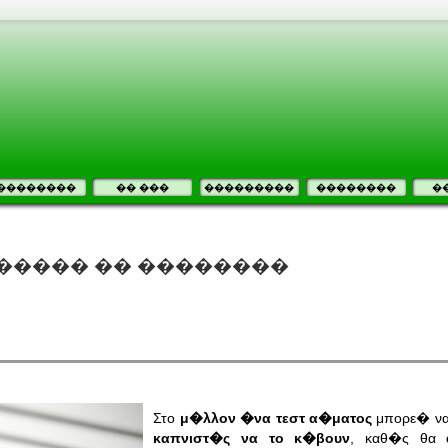
��������
�� ���
���������
��������
�
����� �� ��������
Στο
μ�λλον �να τεστ α�ματος
μπορε� να
καπνιστ�ς να το κ�βουν
, καθ�ς θα