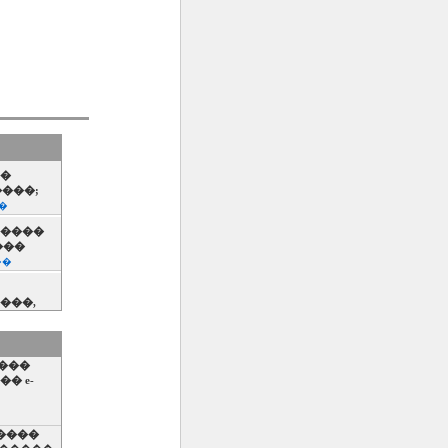
��
����;
�
�����
���
��
���,
��� ��
�����
� e-
��
����