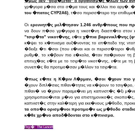
�μως δεν "χειρ�ζεται" ο οργανισμ�ς �λων των αν
γρ�γορα μ�σα στο σ�μα τους και �λλοι πιο αργ�. �
του �πατος CYP2A6)
, τ�σο περισσ�τερο την επιθυμε
Οι
ερευνητ�ς μελ�τησαν 1.246 ανθρ�πους που 
να δουν π�σο γρ�γορα η νικοτ�νη διασπ�το στον
"τσιρ�τα" νικοτ�νης
, ε�τε
χ�πια βαρενικλ�νης (φ
κ�ψει το κ�πνισμα αυξ�νοντας το επ�πεδο της ντ
�δειξε �τι �σοι (που ε�ναι και οι περισσ�τεροι �
ρυθμ�, το κ�βουν πιο ε�κολα, �ταν πα�ρνουν τη 
επιτυχ�ας ε�τε με το τσιρ�το νικοτ�νης, ε�τε με τ
συνεπ�ς θα προτιμο�σαν μ�λλον τα τσιρ�τα.
�πως ε�πε η Κ�ριν Λ�ρμαν, �σοι �χουν πιο γ
�χουν διπλ�σιες πιθαν�τητες να κ�ψουν το τσιγ�ρο
πιθαν� να �χουν παραμε�νει μη καπνιστ�ς �ξι μ�ν
χρησιμοποιο�νται μ�νο για επιστημονικο�ς σκοπο�ς
καπνιστ�ς στην καλ�τερη για εκε�νους μ�θοδο, προκ
τα οπο�α ορισμ�νοι προτιμο�ν ως μ�θοδο σταδι
κ�θε χρ�νο αποδ�δονται στο κ�πνισμα.
Πηγ�:
The Lancet