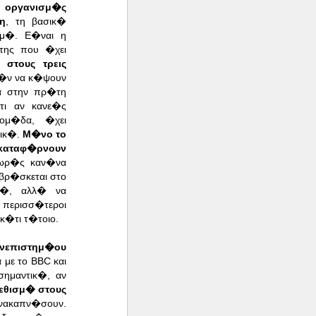
 οργανισμ�ς
νη
, τη βασικ�
σμ�.
Ε�ναι η
της που �χει
 στους τρεις
�ν να κ�ψουν
α στην πρ�τη
τι αν κανε�ς
δομ�δα, �χει
λικ�.
Μ�νο το
 καταφ�ρνουν
χωρ�ς καν�να
 βρ�σκεται στο
ε�, αλλ� να
 περισσ�τεροι
κ�τι τ�τοιο.
ανεπιστημ�ου
 με το BBC και
ημαντικ�, αν
εθισμ� στους
ανακαπν�σουν.