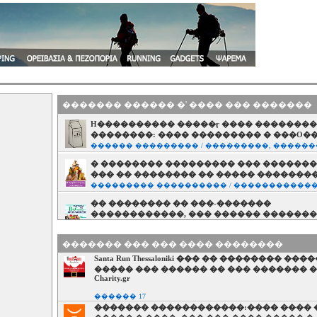
������� ������ �' ���� ��� �������
H���������� �����ӻ ���� �������
��������: ���� ��������� � ���O�
������ ��������� / ���������, ������
� �������� ��������� ��� ������
��� �� �������� �� ����� �������
��������� ���������� / �����������
�� �������� �� ���-�������
������������, ��� ������ �������
������������� ��� ������
e-Charity.gr /
������� ��� ��� ���� ��������
������� ��������: 5 ����� ��� ���
Santa Run Thessaloniki ��� �� �������� ��
������ ���������!
����� ��� ������ �� ��� ������� ��
��������� ���������� / �����������
Charity.gr
������ 17
������� ������������:���� ���� 