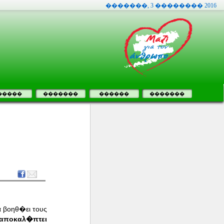
�������, 3 �������� 2016
�����
�������
������
�������
 βοηθ�ει τους
αποκαλ�πτει