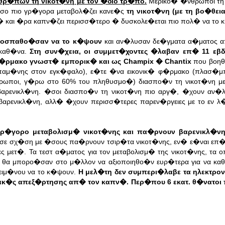
θρ�πων τη νικοτ�νη με τον �διο τρ�πο.
Μερικο� �νθρωποι τη
σο πιο γρ�γορα μεταβολ�ζει κανε�ς
τη νικοτ�νη (με τη βο�θει
� και �ρα καπν�ζει περισσ�τερο � δυσκολε�εται πιο πολ� να το 
προσπαθο�σαν να το κ�ψουν
και αν�λυσαν δε�γματα α�ματος 
 καθ�να.
Στη συν�χεια, οι συμμετ�χοντες �λαβαν επ� 11 εβ
�ρμακο γνωστ� εμπορικ� και ως Champix � Chantix
που βοηθ
οπαμ�νης στον εγκ�φαλο), ε�τε �να εικονικ� φ�ρμακο (πλασ�μ
νθρωποι, γ�ρω στο 60% του πληθυσμο�) διασπο�ν τη νικοτ�νη μ
βαρενικλ�νη. �σοι διασπο�ν τη νικοτ�νη πιο αργ�, �χουν αν
η βαρενικλ�νη, αλλ� �χουν περισσ�τερες παρεν�ργειες με το εν 
ρ�γορο μεταβολισμ� νικοτ�νης και πα�ρνουν βαρενικλ�ν
, σε σχ�ση με �σους πα�ρνουν τσιρ�τα νικοτ�νης, εν� ε�ναι επ
ες μετ�.
Τα τεστ α�ματος για τον μεταβολισμ� της νικοτ�νης, τα
, θα μπορο�σαν στο μ�λλον να αξιοποιηθο�ν ευρ�τερα για να κα
ειμ�νου να το κ�ψουν.
Η μελ�τη δεν συμπερι�λαβε τα ηλεκτρον
ακ�ς απεξ�ρτησης απ� τον καπν�. Περ�που 6 εκατ. θ�νατο