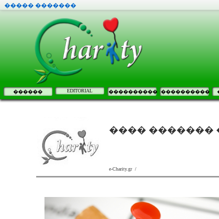
����� �������
EDITORIAL
������
����������
����������
���� ������� 
e-Charity.gr /