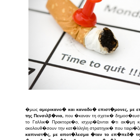
�μως
αμερικανο� και καναδο� επιστ�μονες, με 
της Πενσιλβ�νια,
που �καναν τη σχετικ� δημοσ�ευση
το Γαλλικ� Πρακτορε�ο, ισχυρ�ζονται �τι ακ�μη
ακολουθ�σουν την κατ�λληλη στρατηγικ� που ταιρι�ζε
καπνιστ�ς, με αποτ�λεσμα �ταν το επ�πεδ� τη