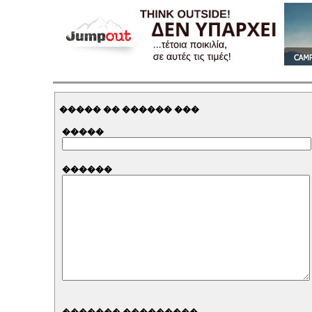
����� �� ������ ���
�����
������