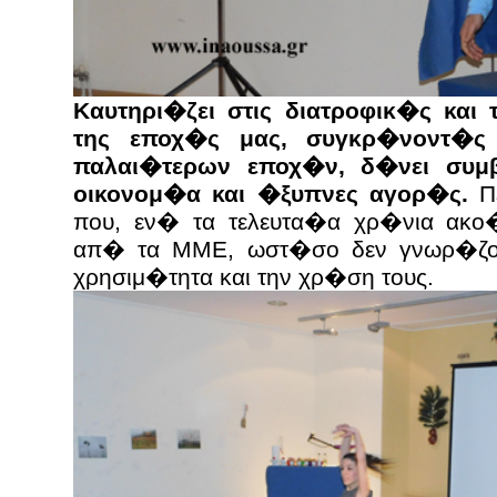
Καυτηρι�ζει στις διατροφικ�ς και 
της εποχ�ς μας, συγκρ�νοντ�ς
παλαι�τερων εποχ�ν, δ�νει συμ
οικονομ�α και �ξυπνες αγορ�ς.
Πε
που, εν� τα τελευτα�α χρ�νια ακ
απ� τα ΜΜΕ, ωστ�σο δεν γνωρ�ζουμε
χρησιμ�τητα και την χρ�ση τους.