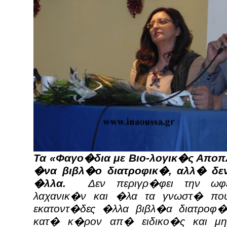
Τα «Φαγο�δια με Βιο-λογικ�ς Αποπ
�να βιβλ�ο διατροφικ�, αλλ� δεν
�λλα.
Δεν περιγρ�φει την ωφε
λαχανικ�ν και �λα τα γνωστ� π
εκατοντ�δες �λλα βιβλ�α διατροφ
κατ� κ�ρον απ� ειδικο�ς και μ