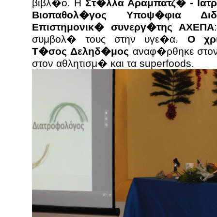
βιβλ�ο. H
Στ�λλα Αραμπατζ� - Ιατ
Βιοπαθολ�γος Υποψ�φια Δι
Επιστημονικ� συνεργ�της ΑΧΕΠΑ
συμβολ� τους στην υγε�α.
Ο χρ
Τ�σος Δεληδ�μος
αναφ�ρθηκε στον
στον αθλητισμ� και τα superfoods.