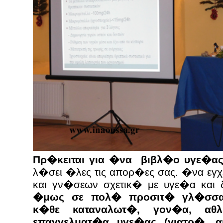
Πρ�κειται για �να βιβλ�ο υγε�ας
λ�σει �λες τις απορ�ες σας. �να εγ
και γν�σεων σχετικ� με υγε�α και
�μως σε πολ� προσιτ� γλ�σσα
κ�θε καταναλωτ�, γον�α, αθλ
επαγγελματ�α υγε�ας (γιατρ�, α