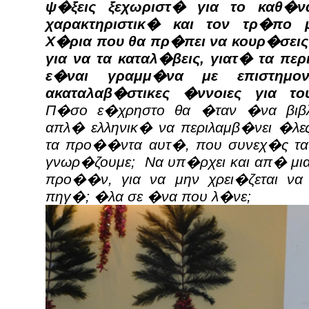
ψ�ξεις ξεχωριστ� για το καθ�να,
χαρακτηριστικ� και τον τρ�πο 
Χ�ρια που θα πρ�πει να κουρ�σει
για να τα καταλ�βεις, γιατ� τα π
ε�ναι γραμμ�να με επιστημο
ακαταλαβ�στικες �ννοιες για τ
Π�σο ε�χρηστο θα �ταν �να βιβ
απλ� ελληνικ� να περιλαμβ�νει �λες
τα προ��ντα αυτ�, που συνεχ�ς τα
γνωρ�ζουμε; Να υπ�ρχει και απ� μια
προ��ν, για να μην χρει�ζεται να
πηγ�; �λα σε �να που λ�νε;