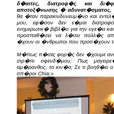
δ�αιτες, διατροφ�ς και δι�
αποτοξ�νωσης � αδυνατ�σματος.
θα �ταν παρακινδυνευμ�νο και εντε
μου, εφ�σον δεν ε�μαι διατροφ
ενημερωτικ� βιβλ�ο για την υγε�α και
προσπαθ�σει να λ�σει πολλ�ς α
�χουν οι �νθρωποι που προσ�χουν τη
Μ�πως π�σες φορ�ς δεν �χουμε αναρ
σιρ�πι σφενδ�μου; Πως μαγειρε
αμ�ρανθος, το κιν�α; Σε τι βοηθ�ει ο
σπ�ροι Chia;»