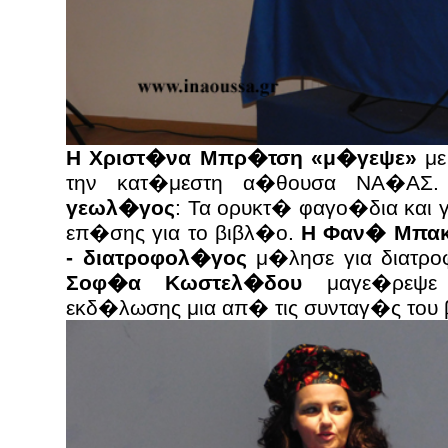
Η Χριστ�να Μπρ�τση «μ�γεψε»
με
την κατ�μεστη α�θουσα ΝΑ�ΑΣ
γεωλ�γος
: Τα ορυκτ� φαγο�δια και 
επ�σης για το βιβλ�ο.
Η Φαν� Μπακα
- διατροφολ�γος
μ�λησε για διατρ
Σοφ�α Κωστελ�δου
μαγε�ρεψε 
εκδ�λωσης μια απ� τις συνταγ�ς του 