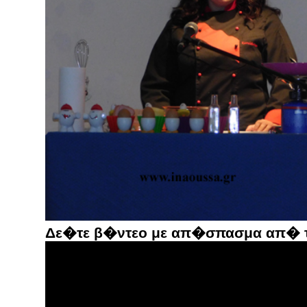
Δε�τε β�ντεο με απ�σπασμα απ� τ