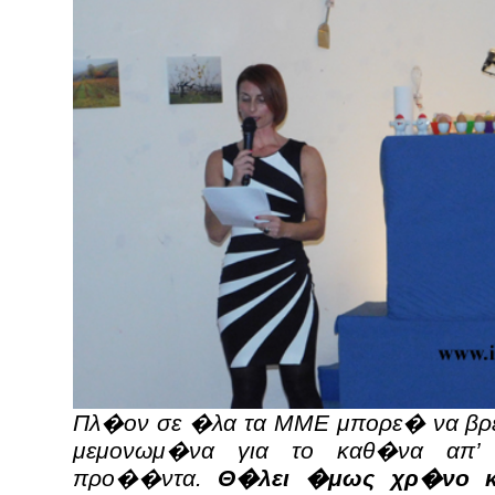
Πλ�ον σε �λα τα ΜΜΕ μπορε� να βρε
μεμονωμ�να για το καθ�να απ’ 
προ��ντα.
Θ�λει �μως χρ�νο κ