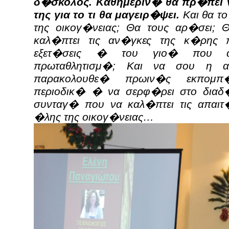
δ�σκολος. Καθημεριν� θα πρ�πει 
της για το τι θα μαγειρ�ψει.
Και θα τ
της οικογ�νειας; Θα τους αρ�σει; 
καλ�πτει τις αν�γκες της κ�ρης π
εξετ�σεις � του γιο� που α
πρωταθλητισμ�; Και να σου η 
παρακολουθε� πρωιν�ς εκπομπ
περιοδικ� � να σερφ�ρει στο διαδ�
συνταγ� που να καλ�πτει τις απαιτ�
�λης της οικογ�νειας…