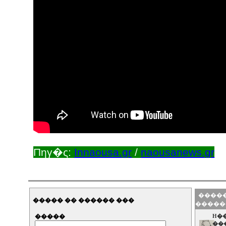
Πηγ�ς:
Innaousa.gr
/
naousanews.gr
�����
����� �� ������ ���
�����
�����
H�
��