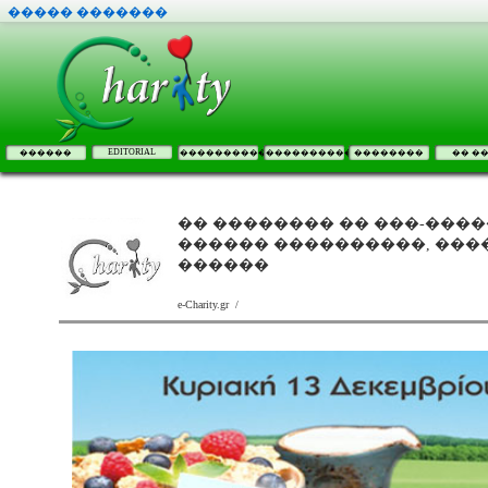
����� �������
EDITORIAL
������
����������
����������
��������
�� �
�� �������� �� ���-���
������ ����������, ���
������
e-Charity.gr /