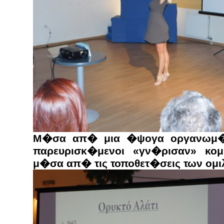
Μ�σα απ� μια �ψογα οργανωμ�
παρευρισκ�μενοι «γν�ρισαν» κο
μ�σα απ� τις τοποθετ�σεις των ομι