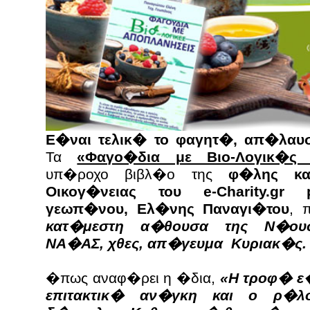
Ε�ναι τελικ� το φαγητ�, απ�λα
Τα
«Φαγο�δια με Βιο-Λογικ�ς 
υπ�ροχο βιβλ�ο της
φ�λης κα
Οικογ�νειας του e-Charity.gr 
γεωπ�νου, Ελ�νης Παναγι�του
, 
κατ�μεστη α�θουσα της Ν�ου
ΝΑ�ΑΣ, χθες, απ�γευμα Κυριακ�ς.
�πως αναφ�ρει η �δια,
«Η τροφ� ε�
επιτακτικ� αν�γκη και ο ρ�λ