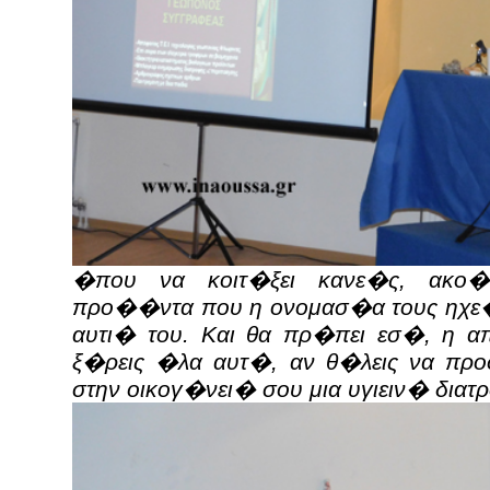
�που να κοιτ�ξει κανε�ς, ακο�ε
προ��ντα που η ονομασ�α τους ηχε�
αυτι� του. Και θα πρ�πει εσ�, η α
ξ�ρεις �λα αυτ�, αν θ�λεις να προ
στην οικογ�νει� σου μια υγιειν� δι