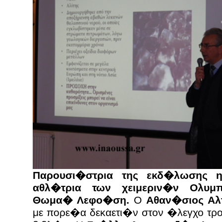
Παρουσι�στρια της εκδ�λωσης
αθλ�τρια των χειμεριν�ν Ολυ
Θωμα� Λεφο�ση.
O
Αθαν�σιος Αλ
με πορε�α δεκαετι�ν στον �λεγχο τ