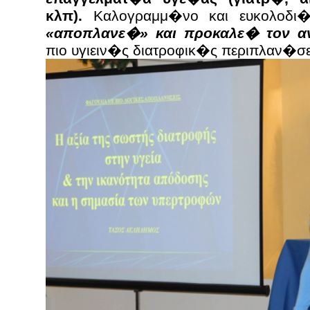
κλπ).
Καλογραμμ�νο και ευκολοδι
«αποπλανε�» και προκαλε� τον α
πιο υγιειν�ς διατροφικ�ς περιπλαν�σε