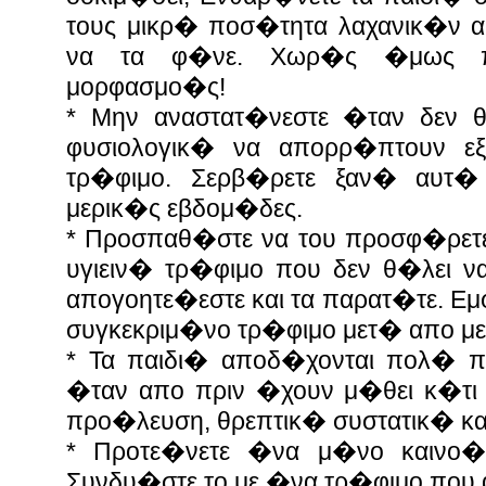
τους μικρ� ποσ�τητα λαχανικ�ν α
να τα φ�νε. Χωρ�ς �μως π
μορφασμο�ς!
* Μην αναστατ�νεστε �ταν δεν 
φυσιολογικ� να απορρ�πτουν ε
τρ�φιμο. Σερβ�ρετε ξαν� αυτ�
μερικ�ς εβδομ�δες.
* Προσπαθ�στε να του προσφ�ρε
υγιειν� τρ�φιμο που δεν θ�λει ν
απογοητε�εστε και τα παρατ�τε. Εμ
συγκεκριμ�νο τρ�φιμο μετ� απο μ
* Τα παιδι� αποδ�χονται πολ� 
�ταν απο πριν �χουν μ�θει κ�τι 
προ�λευση, θρεπτικ� συστατικ� κ
* Προτε�νετε �να μ�νο καινο�
Συνδυ�στε το με �να τρ�φιμο που α