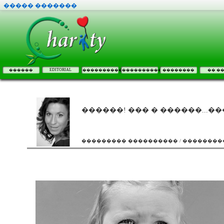
����� �������
EDITORIAL
������
����������
����������
��������
�� �
������! ��� � ������...��
��������� ���������� / �������