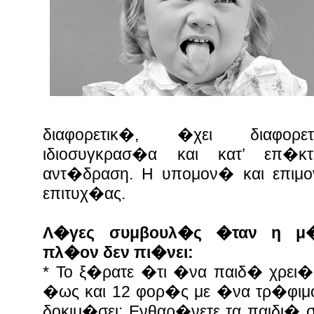
διαφορετικ�, �χει διαφορε
ιδιοσυγκρασ�α και κατ’ επ�κ
αντ�δραση. Η υπομον� και επιμο
επιτυχ�ας.
Λ�γες συμβουλ�ς �ταν η μ�
πλ�ον δεν πι�νει:
* Το ξ�ρατε �τι �να παιδ� χρει�
�ως και 12 φορ�ς με �να τρ�φιμο
δοκιμ�σει; Ενθαρ�νετε τα παιδι� 