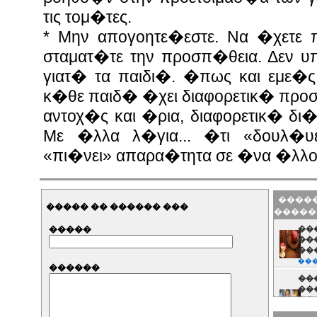
τις τομ�τες.
* Μην απογοητε�εστε. Να �χετε
σταματ�τε την προσπ�θεια. Δεν υ
γιατ� τα παιδι�. �πως και εμε�ς 
κ�θε παιδ� �χει διαφορετικ� προσ
αντοχ�ς και �ρια, διαφορετικ� δι
Με �λλα λ�για... �τι «δουλ�υ
«πι�νει» απαρα�τητα σε �να �λλο
�����
����� �� ������ ���
�����
�����
��
���
��
���
������
��
��
��
��