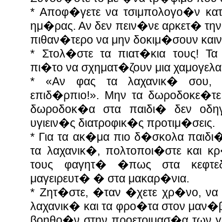
* Αποφ�γετε να τσιμπολογο�ν κατ
ημ�ρας. Αν δεν πειν�νε αρκετ� τη
πιθαν�τερο να μην δοκιμ�σουν και
* Στολ�στε τα πιατ�κια τους! Τ
πι�το να σχηματ�ζουν μια χαμογελ
* «Αν φας τα λαχανικ� σου,
επιδ�ρπιο!». Μην τα δωροδοκε�τε
δωροδοκ�α στα παιδι� δεν οδη
υγιειν�ς διατροφικ�ς προτιμ�σεις.
* Για τα ακ�μα πιο δ�σκολα παιδ
τα λαχανικ�, πολτοποι�στε και κ
τους φαγητ� �πως στα κεφτε
μαγειρευτ� � στα μακαρ�νια.
* Ζητ�στε, �ταν �χετε χρ�νο, να
λαχανικ� και τα φρο�τα στον μαν�
βοηθο�ν στην προετοιμασ�α των γ