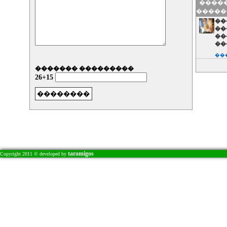
�����
���
��
�����
��
��
��
��
���
������� ���������
26+15
taramigos
Copyright 2011 © developed by