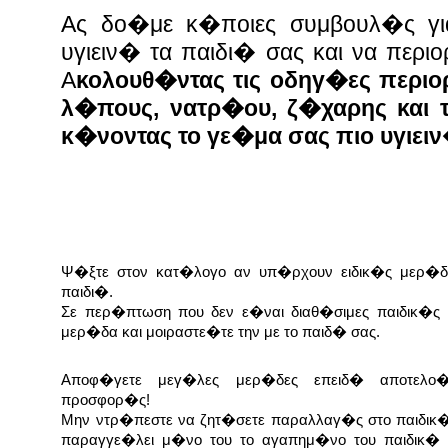
Ας δο�με κ�ποιες συμβουλ�ς γι
υγιειν� τα παιδι� σας και να περι
Α
κολουθ�ντας τις οδηγ�ες περι
λ�πους, νατρ�ου, ζ�χαρης και 
κ�νοντας το γε�μα σας πιο υγιει
Ψ�ξτε στον κατ�λογο αν υπ�ρχουν ειδικ�ς μερ�δ
παιδι�.
Σε περ�πτωση που δεν ε�ναι διαθ�σιμες παιδικ�ς
μερ�δα και μοιραστε�τε την με το παιδ� σας.
Αποφ�γετε μεγ�λες μερ�δες επειδ� αποτελο
προσφορ�ς!
Μην ντρ�πεστε να ζητ�σετε παραλλαγ�ς στο παιδικ
παραγγε�λει μ�νο του το αγαπημ�νο του παιδικ� 