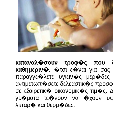
καταναλ�σουν τροφ�ς που δ
καθημεριν�.
�τσι ε�ναι για σας
παραγγε�λετε υγιειν�ς μερ�δες
αντιμετωπ�σετε δελεαστικ�ς προ
σε εξαιρετικ� οικονομικ�ς τιμ�ς
γε�ματα τε�νουν να �χουν υψη
λιπαρ� και θερμ�δες.