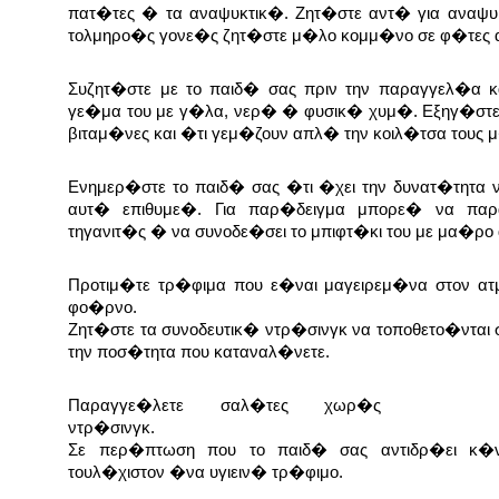
πατ�τες � τα αναψυκτικ�. Ζητ�στε αντ� για αναψυ
τολμηρο�ς γονε�ς ζητ�στε μ�λο κομμ�νο σε φ�τες α
Συζητ�στε με το παιδ� σας πριν την παραγγελ�α κ
γε�μα του με γ�λα, νερ� � φυσικ� χυμ�. Εξηγ�στε 
βιταμ�νες και �τι γεμ�ζουν απλ� την κοιλ�τσα τους 
Ενημερ�στε το παιδ� σας �τι �χει την δυνατ�τητα
αυτ� επιθυμε�. Για παρ�δειγμα μπορε� να παρ
τηγανιτ�ς � να συνοδε�σει το μπιφτ�κι του με μα�ρο
Προτιμ�τε τρ�φιμα που ε�ναι μαγειρεμ�να στον α
φο�ρνο.
Ζητ�στε τα συνοδευτικ� ντρ�σινγκ να τοποθετο�νται 
την ποσ�τητα που καταναλ�νετε.
Παραγγε�λετε σαλ�τες χωρ�ς
ντρ�σινγκ.
Σε περ�πτωση που το παιδ� σας αντιδρ�ει κ�
τουλ�χιστον �να υγιειν� τρ�φιμο.