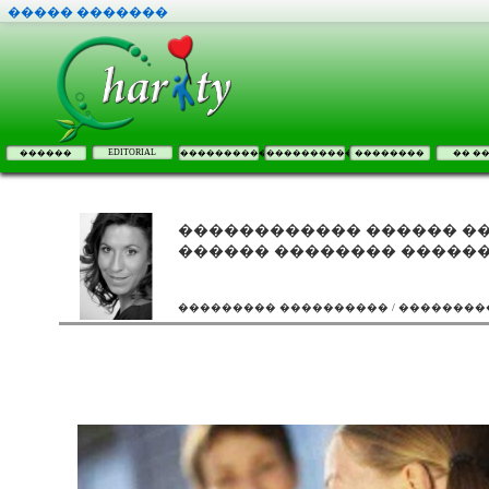
����� �������
EDITORIAL
������
����������
����������
��������
�� �
������������ ������ ��
������ �������� �������
��������� ���������� / �������