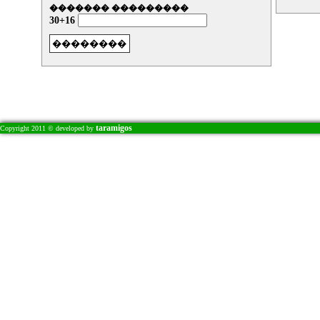
������� ���������
30+16
taramigos
Copyright 2011 © developed by