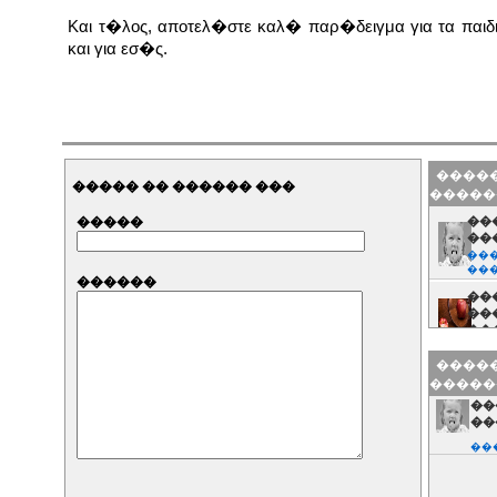
Και τ�λος, αποτελ�στε καλ� παρ�δειγμα για τα παιδ
και για εσ�ς.
�����
����� �� ������ ���
�����
�����
���
��
���
��
������
��
���
��
���
�����
�����
��
��
���