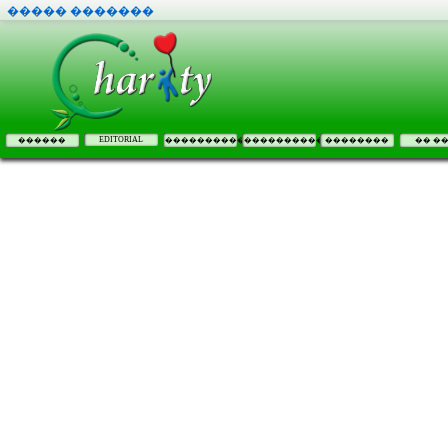
����� �������
EDITORIAL
������
����������
����������
��������
�� �