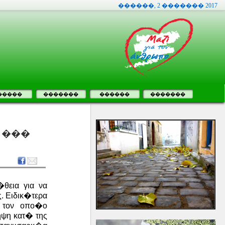
������, 2 ������� 2017
�����
�������
������
�������
 ���
θεια για να
. Ειδικ�τερα
 τον οπο�ο
ηψη κατ� της