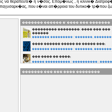
εις να θεραπευτε� η ν�σος. Επομ�νως , η κλινικ� Διατρο
 παχυσαρκ�ας, που ε�ναι απ�ρροια του δυτικο� τρ�που 
������� ������ �' ���� ��� �������
��������� ��������: ���� ��� ���
������
������� ��������� / �������, ������
���� ������ ����� �� ����� ���;
������� ��������� / �������, ������
��� ���� �� ����;
����� ���������� / ���������� - ����
�� ������� ����� ������� �� ����
������� ��� ��� ���� ��������
��������, ������������� ���
������������
������� ��������� / �������, ������
���� �����... ���� �� ����� ������
������� ��������� / �������, ������
��������� ��� ��� ��������
������� ��������� / �������, ������