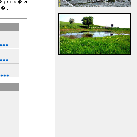
φ� μπορε� να
ζω�ς.
����
����
����
���
����
��
����
����