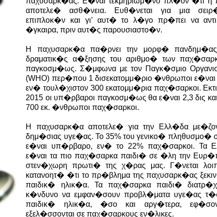
παχυσαρκ�ας. Ε�ναι τεκμηριωμ�νο πλ�ον �τι η
αποτελε� ασθ�νεια. Ευθ�νεται για μια σει
επιπλοκ�ν και γι’ αυτ� το λ�γο πρ�πει να αντι
�γκαιρα, πριν αυτ�ς παρουσιαστο�ν.
Η παχυσαρκ�α πα�ρνει την μορφ� πανδημ�ας
δραματικ�ς α�ξησης του αριθμο� των παχ�σα
παγκοσμ�ως. Σ�μφωνα με τον Παγκ�σμιο Οργαν
(WHO) περ�που 1 δισεκατομμ�ριο �νθρωποι ε�ναι
εν� τουλ�χιστον 300 εκατομμ�ρια παχ�σαρκοι. Εκτι
2015 οι υπ�ρβαροι παγκοσμ�ως θα ε�ναι 2,3 δις 
700 εκ. �νθρωποι παχ�σαρκοι.
Η παχυσαρκ�α αποτελε� για την Ελλ�δα με�ζ
δημ�σιας υγε�ας. Το 35% του γενικο� πληθυσμο� 
ε�ναι υπ�ρβαρο, εν� το 22% παχ�σαρκοι. Τα 
ε�ναι τα πιο παχ�σαρκα παιδι� σε �λη την Ευρ�
στεν�χωρη πρωτι� της χ�ρας μας. Γ�νεται λο
κατανοητ� �τι το πρ�βλημα της παχυσαρκ�ας ξεκι
παιδικ� ηλικ�α. Τα παχ�σαρκα παιδι� διατρ�
κ�νδυνο να εμφαν�σουν προβλ�ματα υγε�ας τ�
παιδικ� ηλικ�α, �σο και αργ�τερα, εφ�σ
εξελ�σσονται σε παχ�σαρκους εν�λικες.