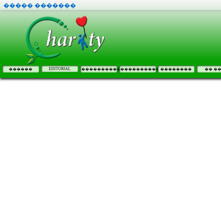
����� �������
EDITORIAL
������
����������
����������
��������
�� �