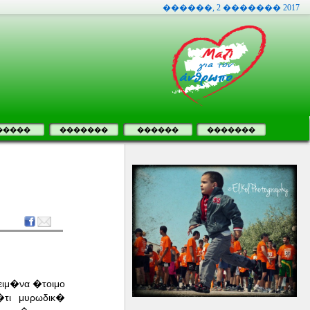
������, 2 ������� 2017
�����
�������
������
�������
Χειμ�να �τοιμο
�τι μυρωδικ�