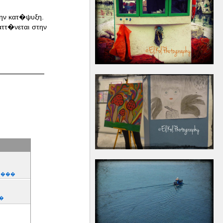
την κατ�ψυξη.
ττ�νεται στην
����
�