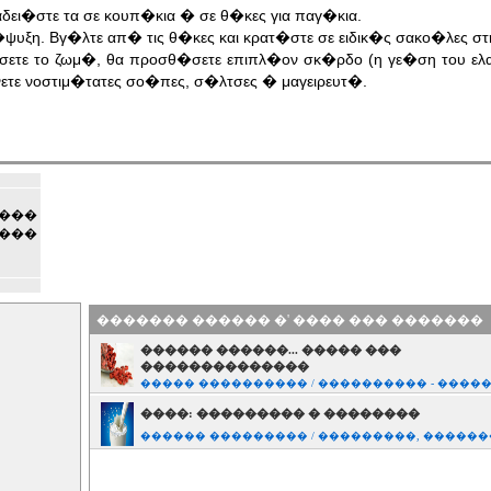
αδει�στε τα σε κουπ�κια � σε θ�κες για παγ�κια.
�ψυξη. Βγ�λτε απ� τις θ�κες και κρατ�στε σε ειδικ�ς σακο�λες σ
ετε το ζωμ�, θα προσθ�σετε επιπλ�ον σκ�ρδο (η γε�ση του ελα
νετε νοστιμ�τατες σο�πες, σ�λτσες � μαγειρευτ�.
���
����
������� ������ �' ���� ��� �������
������ ������... ����� ���
��������������
����� ���������� / ���������� - ����
����: ��������� � ��������
������ ��������� / ���������, ������