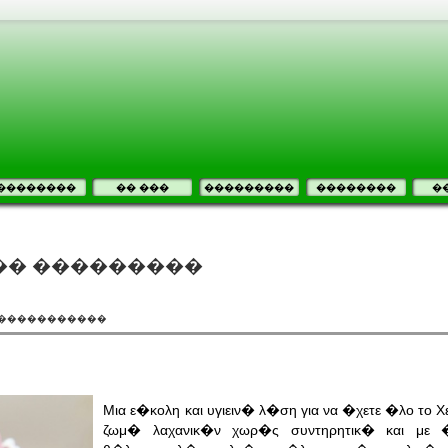
��������
�� ���
���������
��������
�
�� ���������
������������
Μια ε�κολη και υγιειν� λ�ση για να �χετε �λο το 
ζωμ� λαχανικ�ν χωρ�ς συντηρητικ� και με 