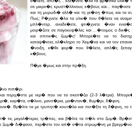
θ�λετε, απλ�ς... κλε�νετε �λα τα φρ�σκα υλικ� τ
σε μικρο�ς κρυστ�λλινους κ�βους και... παγ�νετε
και τη μυρωδι� αλλ� και τη γε�ση �πως και τα συ
Πως; Ρ�χνετε �λα τα υλικ� που θ�λετε να αναμε
μπλ�ντερ, αναδε�ετε, φτι�χνετε �ναν ενια
μοιρ�ζετε σε παγοκυψ�λες και …�τοιμος ο δικ�ς
και σπιτικ�ς ζωμ�ς! Μπορε�τε να το διατη
καταψ�κτες ολ�κληρο το Χειμ�να και να τον επανα
�νοιξη, κ�θε φορ� που θ�λετε, απλ�ς ξεπαγ
κ�βους.
Π�με �μως και στην πρ�ξη.
�νο πιπ�ρι.
αι περιχ�στε με νερ� που να τα σκεπ�ζει (2-3 λ�τρα). Μπορε
ρι�, καρ�τα, σ�λινο, μανιτ�ρια, μα�νταν�, θυμ�ρι, δ�φνη.
ικ�. Βγ�λτε τα με τρυπητ� κουτ�λα και πετ�ξτε τη δ�φνη, το τ
� τις μεγαλ�τερες τρ�πες, και β�λτε τα π�λι στο ζωμ�. Βρ�σ
τε ζωμ� δι�φανο, περ�στε τον απ� σ�τα στρωμ�νη με βρεγμ�νο 