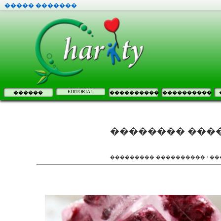
����� �������
EDITORIAL
������
����������
����������
�������� ���
��������� ���������� / �