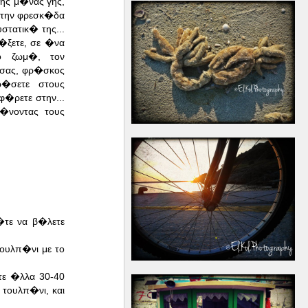
ης μ�νας γης,
 την φρεσκ�δα
στατικ� της...
�ξετε, σε �να
�ο ζωμ�, τον
 σας, φρ�σκος
ρ�σετε στους
φ�ρετε στην...
�νοντας τους
�τε να β�λετε
ουλπ�νι με το
τε �λλα 30-40
τουλπ�νι, και