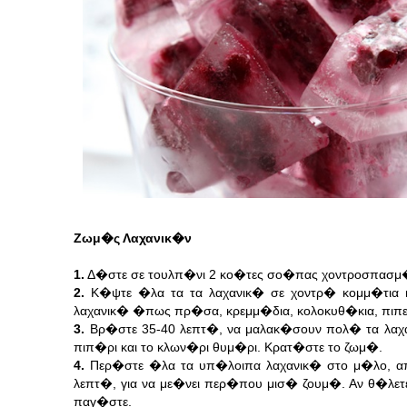
Ζωμ�ς Λαχανικ�ν
1.
Δ�στε σε τουλπ�νι 2 κο�τες σο�πας χοντροσπασμ
2.
Κ�ψτε �λα τα τα λαχανικ� σε χοντρ� κομμ�τια κ
λαχανικ� �πως πρ�σα, κρεμμ�δια, κολοκυθ�κια, πιπε
3.
Βρ�στε 35-40 λεπτ�, να μαλακ�σουν πολ� τα λαχαν
πιπ�ρι και το κλων�ρι θυμ�ρι. Κρατ�στε το ζωμ�.
4.
Περ�στε �λα τα υπ�λοιπα λαχανικ� στο μ�λο, απ
λεπτ�, για να με�νει περ�που μισ� ζουμ�. Αν θ�λε
παγ�στε.