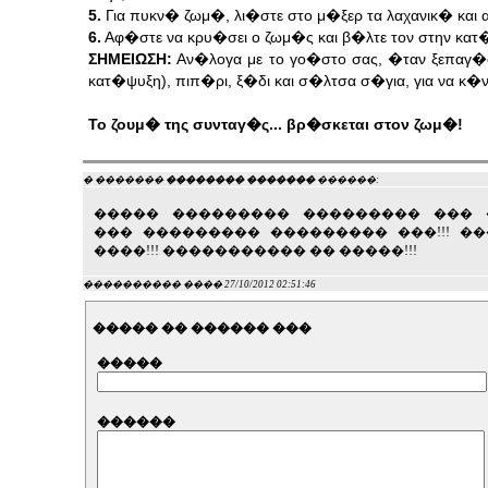
5.
Για πυκν� ζωμ�, λι�στε στο μ�ξερ τα λαχανικ� και 
6.
Αφ�στε να κρυ�σει ο ζωμ�ς και β�λτε τον στην κατ
ΣΗΜΕΙΩΣΗ:
Αν�λογα με το γο�στο σας, �ταν ξεπαγ�σ
κατ�ψυξη), πιπ�ρι, ξ�δι και σ�λτσα σ�για, για να κ�
Το ζουμ� της συνταγ�ς... βρ�σκεται στον ζωμ�!
� �������
�������� �������
������:
����� ��������� ��������� ��� 
��� ��������� ��������� ���!!! �
����!!! ����������� �� �����!!!
���������� ���� 27/10/2012 02:51:46
����� �� ������ ���
�����
������